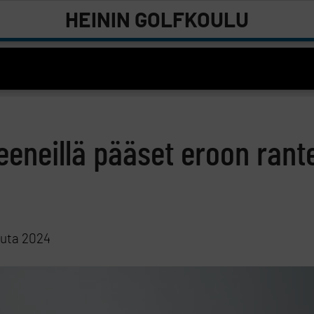
HEININ GOLFKOULU
reeneillä pääset eroon rant
uuta 2024