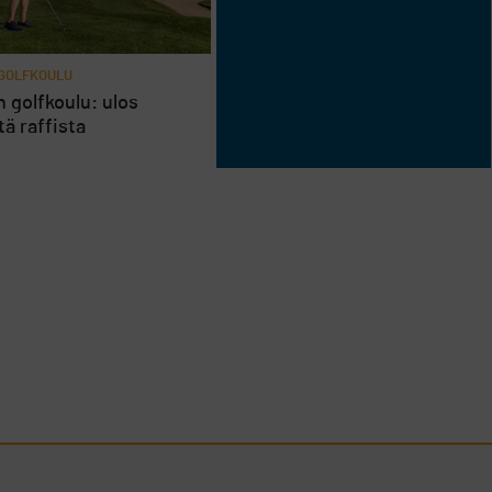
 GOLFKOULU
n golfkoulu: ulos
tä raffista