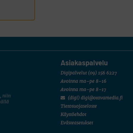
Asiakaspalvelu
Digipalvelut
(09) 156 6227
Avoinna ma–pe 8–16
Avoinna ma–pe 8–17
, niin
(digi) digi@otavamedia.fi
mällä
Tietosuojaseloste
Käyttöehdot
Evästeasetukset