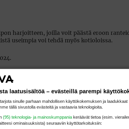
on harjoitteen, joilla voit päästä eroon rantei
iistä useimpia voi tehdä myös kotioloissa.
2024.
sta laatusisältöä – evästeillä parempi käyttök
rjota sinulle parhaan mahdollisen käyttökokemuksen ja laadukkaat s
me tällä sivustolla evästeitä ja vastaavia teknologioita.
en
(95) teknologia- ja mainoskumppania
keräävät tietoa (esim. vieraile
laitteesi ominaisuuk­sista) seuraaviin käyttötarkoituksiin: