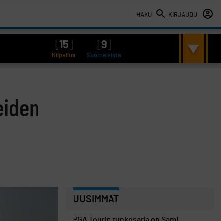
HAKU
KIRJAUDU
[
15
]
[
9
]
Kilpailua
Suomalaista
eiden
UUSIMMAT
PGA Tourin runkosarja on Sami