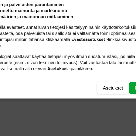
ön ja palveluiden parantaminen
nettu mainonta ja markkinointi
määrien ja mainonnan mittaaminen
 evästeet, annat luvan tietojesi käsittelyyn näihin käyttötarkoituksiin
teitä, osa palveluista tai sisällöistä ei välttämättä toimi optimaalisest
intojasi milloin tahansa klikkaamalla
-linkkiä sivust
Evästeasetukset
a.
logiat saattavat käyttää tietojasi myös ilman suostumustasi, jos niillä
 sekä kaikki opetusvideot, löydät Golfpisteen
ope
peruste (esim. sivun tekninen toimivuus). Voit vastustaa tätä tai muutt
 valitsemalla alla olevan
-painikkeen.
Asetukset
tymällä ranteisiin et pääse eroon ranteiden
Asetukset