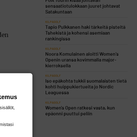
PGA Tourin kisaa johtavan
sensaatiotulokkaan juuret johtavat
Satakuntaan
KILPAGOLF
Tapio Pulkkanen haki tärkeitä pisteitä
Tshekistä ja kohensi asemiaan
den
rankingissa
KILPAGOLF
Noora Komulainen aloitti Women’s
Openin uransa kovimmalla major-
kierroksella
KILPAGOLF
Iso epäkohta tukkii suomalaisten tietä
kohti huippukiertueita jo Nordic
Leaguessa
okemus
KILPAGOLF
isällöt,
Women's Open ratkesi vasta, kun
epäonni puuttui peliin
mis­tasi