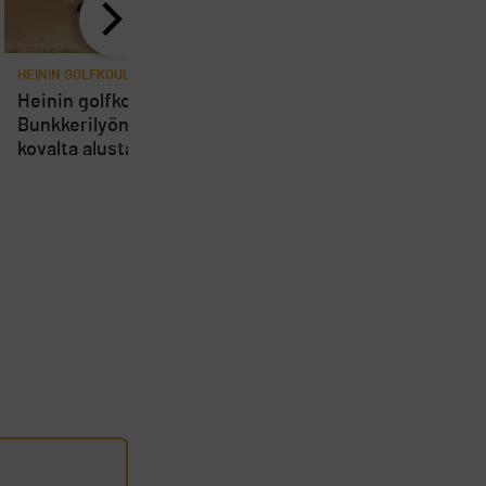
HEININ GOLFKOULU
HEININ GOLFKOULU
Heinin golfkoulu:
Heinin golfkoulu: Chip
Bunkkerilyönti pehmeältä ja
pehmeältä alustalta
kovalta alustalta