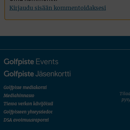
Kirjaudu sisään kommentoidaksesi
Golfpiste mediakortti
Tilaa
Mediahinnasto
pysy
Tietoa verkon kävijöistä
Golfpisteen yhteystiedot
DSA avoimuusraportti