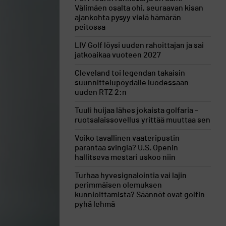
Välimäen osalta ohi, seuraavan kisan
ajankohta pysyy vielä hämärän
peitossa
LIV Golf löysi uuden rahoittajan ja sai
jatkoaikaa vuoteen 2027
Cleveland toi legendan takaisin
suunnittelupöydälle luodessaan
uuden RTZ 2:n
Tuuli huijaa lähes jokaista golfaria –
ruotsalaissovellus yrittää muuttaa sen
Voiko tavallinen vaateripustin
parantaa svingiä? U.S. Openin
hallitseva mestari uskoo niin
Turhaa hyvesignalointia vai lajin
perimmäisen olemuksen
kunnioittamista? Säännöt ovat golfin
pyhä lehmä