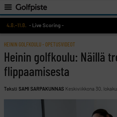
4.8.–11.8.
- Live Scoring -
HEININ GOLFKOULU
-
OPETUSVIDEOT
Heinin golfkoulu: Näillä t
flippaamisesta
Teksti
SAMI SARPAKUNNAS
Keskiviikkona 30. lokak