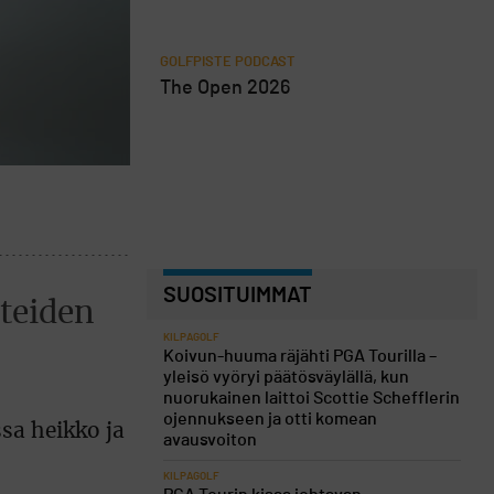
GOLFPISTE PODCAST
The Open 2026
SUOSITUIMMAT
nteiden
KILPAGOLF
Koivun-huuma räjähti PGA Tourilla –
yleisö vyöryi päätösväylällä, kun
nuorukainen laittoi Scottie Schefflerin
ojennukseen ja otti komean
sa heikko ja
avausvoiton
KILPAGOLF