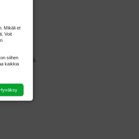
. Mikäli et
i. Voit
on
 on siihen
tus-sivuilta
.
aa kaikkia
Hyväksy