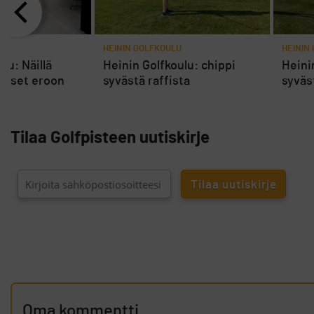
U
HEININ GOLFKOULU
HEININ
lu: Näillä
Heinin Golfkoulu: chippi
Heini
pääset eroon
syvästä raffista
syväs
ta
Tilaa Golfpisteen uutiskirje
Oma kommentti