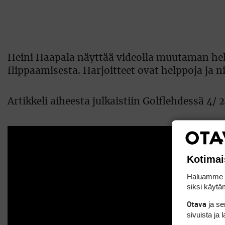
Heini Haapala näyttää videolla muutaman help
flippaamisesta. Harjoitteet ovat helppoja ja n
Artikkeli aiheesta julkaistiin Golflehdessä 4/ 
Kotimai
Haluamme ta
siksi käytäm
ja s
Otava
sivuista ja 