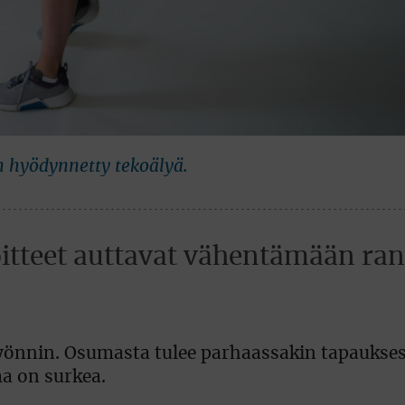
 hyödynnetty tekoälyä.
oitteet auttavat vähentämään ra
yönnin. Osumasta tulee parhaassakin tapaukses
a on surkea.