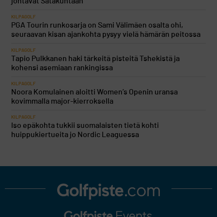
johtavat Satakuntaan
KILPAGOLF
PGA Tourin runkosarja on Sami Välimäen osalta ohi,
seuraavan kisan ajankohta pysyy vielä hämärän peitossa
KILPAGOLF
Tapio Pulkkanen haki tärkeitä pisteitä Tshekistä ja
kohensi asemiaan rankingissa
KILPAGOLF
Noora Komulainen aloitti Women’s Openin uransa
kovimmalla major-kierroksella
KILPAGOLF
Iso epäkohta tukkii suomalaisten tietä kohti
huippukiertueita jo Nordic Leaguessa