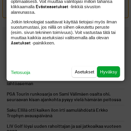
optimaalisesti. Voit muuttaa valintojasi milloin tahansa
klikkaamalla
-linkkiä sivuston
Evästeasetukset
Kirjaudu sisään kommentoidaksesi
alareunassa.
Jotkin teknologiat saattavat käyttää tietojasi myös ilman
suostumustasi, jos niillä on siihen oikeutettu peruste
(esim. sivun tekninen toimivuus). Voit vastustaa tätä tai
UUSIMMAT
muuttaa kaikkia asetuksiasi valitsemalla alla olevan
-painikkeen.
Asetukset
Golfin tähtitehdas avaa ovensa suomalaisille – Sakke
Siltala ja Veikka Viskari tekevät U.S. Amateurissa historiaa
Älä jää jumiin siihen, miltä svingi näyttää
Asetukset
Hyväksy
Tietosuoja
Tapio Pulkkanen heräsi takaysillä ja rakensi hyvän
lähtöaseman
PGA Tourin runkosarja on Sami Välimäen osalta ohi,
seuraavan kisan ajankohta pysyy vielä hämärän peitossa
Saku Ellilä otti kaiken ilon irti aamulähdöstä Erkko
Trophyn avauspäivänä
LIV Golf löysi uuden rahoittajan ja sai jatkoaikaa vuoteen