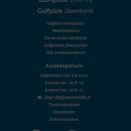
Golfpiste mediakortti
Mediahinnasto
Tietoa verkon kävijöistä
Golfpisteen yhteystiedot
DSA avoimuusraportti
Asiakaspalvelu
Digipalvelut
(09) 156 6227
Avoinna ma–pe 8–16
Avoinna ma–pe 8–17
(digi) digi@otavamedia.fi
Tietosuojaseloste
Käyttöehdot
Evästeasetukset