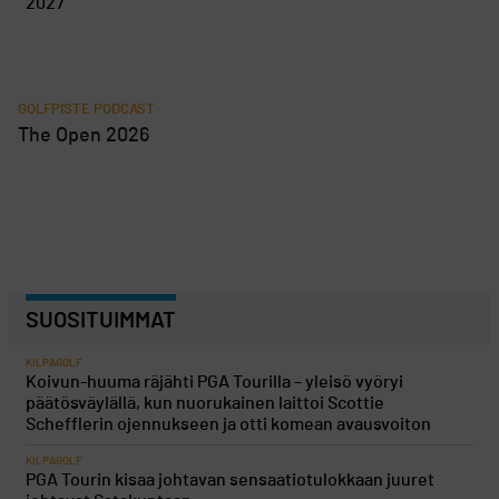
2027
GOLFPISTE PODCAST
The Open 2026
SUOSITUIMMAT
KILPAGOLF
Koivun-huuma räjähti PGA Tourilla – yleisö vyöryi
päätösväylällä, kun nuorukainen laittoi Scottie
Schefflerin ojennukseen ja otti komean avausvoiton
KILPAGOLF
PGA Tourin kisaa johtavan sensaatiotulokkaan juuret