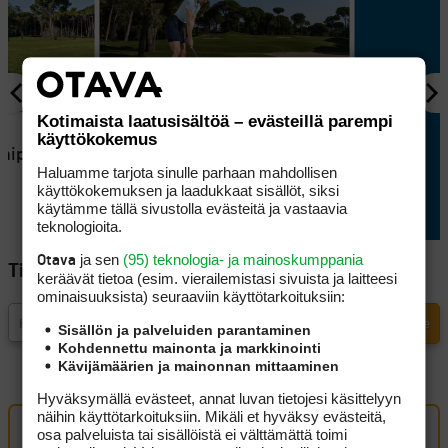
Kotimaista laatusisältöä – evästeillä parempi
HEININ GOLFKOULU
käyttökokemus
chippi
Heinin golfkoulu: ulos
Haluamme tarjota sinulle parhaan mahdollisen
syvästä raffista
käyttökokemuksen ja laadukkaat sisällöt, siksi
käytämme tällä sivustolla evästeitä ja vastaavia
teknologioita.
ja sen
(95) teknologia- ja mainoskumppania
Otava
Tilaa Golfpisteen uutiskirje
keräävät tietoa (esim. vierailemis­tasi sivuista ja laitteesi
ominaisuuk­sista) seuraaviin käyttötarkoituksiin:
Sisällön ja palveluiden parantaminen
Kohdennettu mainonta ja markkinointi
Kävijämäärien ja mainonnan mittaaminen
Hyväksymällä evästeet, annat luvan tietojesi käsittelyyn
näihin käyttötarkoituksiin. Mikäli et hyväksy evästeitä,
osa palveluista tai sisällöistä ei välttämättä toimi
Oma kommentti