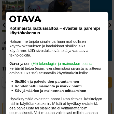
Kotimaista laatusisältöä – evästeillä parempi
käyttökokemus
MUUT VIDEOT
Haluamme tarjota sinulle parhaan mahdollisen
taat
Tommi Laiton vinkit
käyttökokemuksen ja laadukkaat sisällöt, siksi
tiasentosi
parempaan wedgepeliin
käytämme tällä sivustolla evästeitä ja vastaavia
teknologioita.
ja sen
(95) teknologia- ja mainoskumppania
Otava
keräävät tietoa (esim. vierailemis­tasi sivuista ja laitteesi
Tilaa Golfpisteen uutiskirje
ominaisuuk­sista) seuraaviin käyttötarkoituksiin:
Sisällön ja palveluiden parantaminen
Kohdennettu mainonta ja markkinointi
Kävijämäärien ja mainonnan mittaaminen
Hyväksymällä evästeet, annat luvan tietojesi käsittelyyn
näihin käyttötarkoituksiin. Mikäli et hyväksy evästeitä,
osa palveluista tai sisällöistä ei välttämättä toimi
Oma kommentti
optimaalisesti. Voit muuttaa valintojasi milloin tahansa