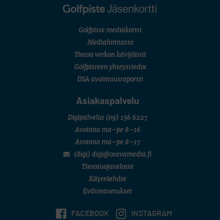
Golfpiste mediakortti
Mediahinnasto
Tietoa verkon kävijöistä
Golfpisteen yhteystiedot
DSA avoimuusraportti
Asiakaspalvelu
Digipalvelut
(09) 156 6227
Avoinna ma–pe 8–16
Avoinna ma–pe 8–17
(digi) digi@otavamedia.fi
Tietosuojaseloste
Käyttöehdot
Evästeasetukset
FACEBOOK
INSTAGRAM