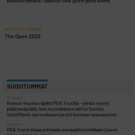
kunnioittamista? Säännöt ovat golfin pyhä lehmä
GOLFPISTE PODCAST
The Open 2026
SUOSITUIMMAT
KILPAGOLF
Koivun-huuma räjähti PGA Tourilla – yleisö vyöryi
päätösväylällä, kun nuorukainen laittoi Scottie
Schefflerin ojennukseen ja otti komean avausvoiton
KILPAGOLF
PGA Tourin kisaa johtavan sensaatiotulokkaan juuret