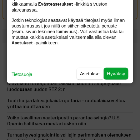
klikkaamalla
-linkkiä sivuston
Evästeasetukset
Kirjaudu sisään kommentoidaksesi
alareunassa.
Jotkin teknologiat saattavat käyttää tietojasi myös ilman
suostumustasi, jos niillä on siihen oikeutettu peruste
(esim. sivun tekninen toimivuus). Voit vastustaa tätä tai
UUSIMMAT
muuttaa kaikkia asetuksiasi valitsemalla alla olevan
-painikkeen.
Asetukset
PGA Tourin runkosarja on Sami Välimäen osalta ohi,
seuraavan kisan ajankohta pysyy vielä hämärän peitossa
LIV Golf löysi uuden rahoittajan ja sai jatkoaikaa vuoteen
2027
Asetukset
Hyväksy
Tietosuoja
Cleveland toi legendan takaisin suunnittelupöydälle
luodessaan uuden RTZ 2:n
Tuuli huijaa lähes jokaista golfaria – ruotsalaissovellus
yrittää muuttaa sen
Voiko tavallinen vaateripustin parantaa svingiä? U.S.
Openin hallitseva mestari uskoo niin
Turhaa hyvesignalointia vai lajin perimmäisen olemuksen