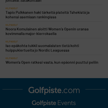
johtavat Satakuntaan
KILPAGOLF
Tapio Pulkkanen haki tärkeitä pisteitä Tshekistä ja
kohensi asemiaan rankingissa
KILPAGOLF
Noora Komulainen aloitti Women’s Openin uransa
kovimmalla major-kierroksella
KILPAGOLF
Iso epäkohta tukkii suomalaisten tietä kohti
huippukiertueita jo Nordic Leaguessa
KILPAGOLF
Women's Open ratkesi vasta, kun epäonni puuttui peliin