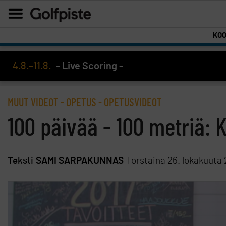
KO
4.8.–11.8.
- Live Scoring -
MUUT VIDEOT
-
OPETUS
-
OPETUSVIDEOT
100 päivää - 100 metriä: Ki
Teksti
SAMI SARPAKUNNAS
Torstaina 26. lokakuuta 