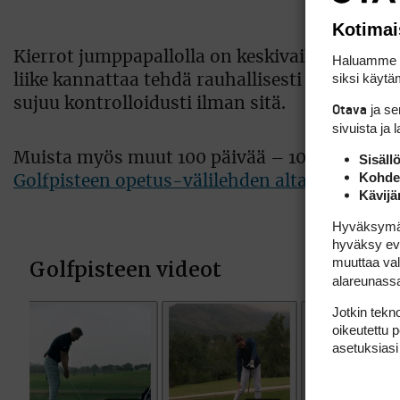
Kotimai
Kierrot jumppapallolla on keskivaikea perusli
Haluamme ta
siksi käytäm
liike kannattaa tehdä rauhallisesti ja hallitus
sujuu kontrolloidusti ilman sitä.
ja s
Otava
sivuista ja 
Muista myös muut 100 päivää – 100 metriä -o
Sisäll
Kohden
Golfpisteen opetus-välilehden alta
.
Kävijä
Hyväksymällä
hyväksy eväs
muuttaa val
alareunass
Jotkin tekno
oikeutettu 
asetuksiasi