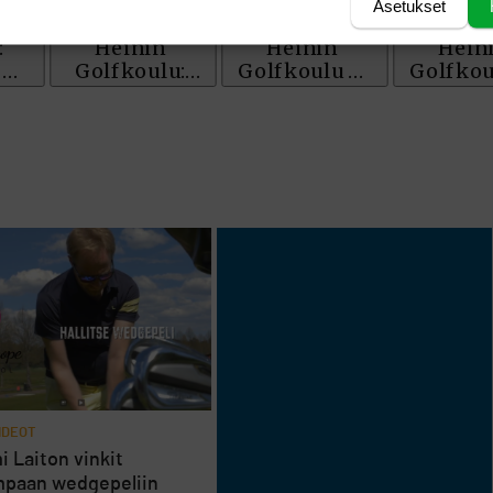
Asetukset
IDEOT
 Laiton vinkit
paan wedgepeliin