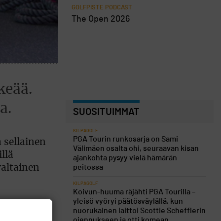
GOLFPISTE PODCAST
The Open 2026
keää.
a.
SUOSITUIMMAT
KILPAGOLF
PGA Tourin runkosarja on Sami
 sellainen
Välimäen osalta ohi, seuraavan kisan
llä
ajankohta pysyy vielä hämärän
valtainen
peitossa
KILPAGOLF
Koivun-huuma räjähti PGA Tourilla –
yleisö vyöryi päätösväylällä, kun
nuorukainen laittoi Scottie Schefflerin
ojennukseen ja otti komean