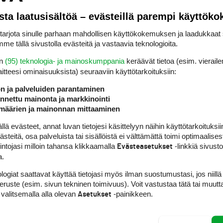
sta laatusisältöä – evästeillä parempi käyttök
ike. Suorituksessa kannattaa keskittyä kehonhal
rjota sinulle parhaan mahdollisen käyttökokemuksen ja laadukkaat s
me tällä sivustolla evästeitä ja vastaavia teknologioita.
ti. Paino kannattaa ottaa mukaan vasta sitten, k
en
(95) teknologia- ja mainoskumppania
keräävät tietoa (esim. vieraile
laitteesi ominaisuuk­sista) seuraaviin käyttötarkoituksiin:
petussarjan videot sekä muut opetusvideot, jot
ön ja palveluiden parantaminen
nettu mainonta ja markkinointi
määrien ja mainonnan mittaaminen
 evästeet, annat luvan tietojesi käsittelyyn näihin käyttötarkoituksiin
teitä, osa palveluista tai sisällöistä ei välttämättä toimi optimaalisest
intojasi milloin tahansa klikkaamalla
-linkkiä sivust
Evästeasetukset
a.
logiat saattavat käyttää tietojasi myös ilman suostumustasi, jos niillä
peruste (esim. sivun tekninen toimivuus). Voit vastustaa tätä tai muutt
 valitsemalla alla olevan
-painikkeen.
Asetukset