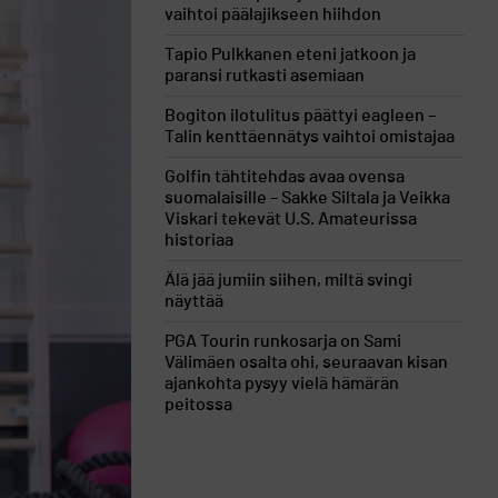
vaihtoi päälajikseen hiihdon
Tapio Pulkkanen eteni jatkoon ja
paransi rutkasti asemiaan
Bogiton ilotulitus päättyi eagleen –
Talin kenttäennätys vaihtoi omistajaa
Golfin tähtitehdas avaa ovensa
suomalaisille – Sakke Siltala ja Veikka
Viskari tekevät U.S. Amateurissa
historiaa
Älä jää jumiin siihen, miltä svingi
näyttää
PGA Tourin runkosarja on Sami
Välimäen osalta ohi, seuraavan kisan
ajankohta pysyy vielä hämärän
peitossa