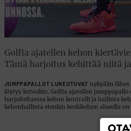
Golfia ajatellen kehon kiertävi
Tämä harjoitus kehittää niitä j
JUMPPAPALLOT LUKEUTUVAT
nykyään lähes 
löytyy kotoakin. Golfia ajatellen jumppapallo
harjoiteltaessa kehon kontrolli ja hallinta k
kehonhallinta etenkin keskikehon alueella on 