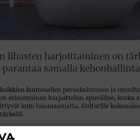
en lihasten harjoittaminen on tär
a parantaa samalla kehonhallinta
kaikkien kuntosalien peruskalustoon ja monilta
 on erinomainen harjoittelun apuväline, koska si
ehittyvät kuin huomaamatta. Golfarille kokonais
tärkeää.