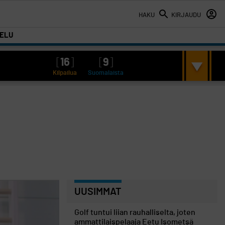
HAKU
KIRJAUDU
TELU
[
16
]
[
9
]
Kilpailua
Suomalaista
UUSIMMAT
Golf tuntui liian rauhalliselta, joten
ammattilaispelaaja Eetu Isometsä