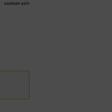
saadaan pelinomaista
lähtösuuntaa