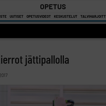
OPETUS
OSTE
UUTISET
OPETUSVIDEOT
KESKUSTELUT
TALVIHARJOIT
errot jättipallolla
2017