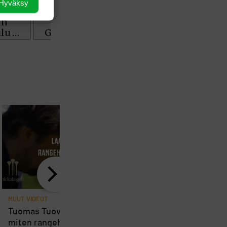
Hyväksy
MUUT VIDEOT
MUUT VIDEOT
Tuomas Tuovinen näyttää,
Tuomas Tuovinen ope
miten rangeharjoittelusta
hallitsemaa pallon