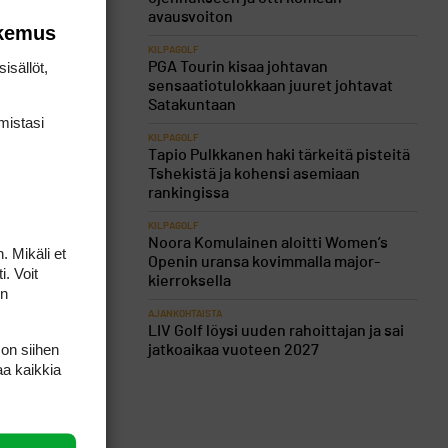
avausvoiton
okemus
KILPAGOLF
lintaan ja
isällöt,
PGA Tourin kisaa johtavan
sensaatiotulokkaan juuret johtavat
un liike
Satakuntaan
mis­tasi
KILPAGOLF
Tapio Pulkkanen haki tärkeitä pisteitä
Tshekistä ja kohensi asemiaan
ka löydät
rankingissa
KILPAGOLF
Noora Komulainen aloitti Women’s
. Mikäli et
Openin uransa kovimmalla major-
i. Voit
kierroksella
on
AJANKOHTAISTA
LIV Golf löysi uuden rahoittajan ja sai
 on siihen
jatkoaikaa vuoteen 2027
aa kaikkia