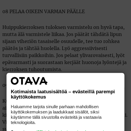
08 PELAA OIKEIN VARMAN PÄÄLLE
Huippukierroksen tuloksen varmistelu on hyvä tapa,
mutta älä varmistele liikaa. Jos päätät tähdätä lipun
sijaan viheriön tasaiselle osuudelle, tee tuo rohkea
päätös ja tähtää huolella. Lyö aggressiivisesti
turvallisiin paikkoihin. Jos pelaat ylivarovaisesti, lyöt
epävarmasti ja suorastaan kerjäät huonoja lyöntejä ja
kierroksen tuhoutumista.
09 PIDÄ HUOLTA TANKKAAMISESTA
Kotimaista laatusisältöä – evästeillä parempi
käyttökokemus
Kun olen liekeissä, kulutan enemmän energiaa enkä
Haluamme tarjota sinulle parhaan mahdollisen
aina muista kiinnittää huomiota tankkaamiseen
käyttökokemuksen ja laadukkaat sisällöt, siksi
kierroksen aikana, koska olen niin keskittynyt peliini.
käytämme tällä sivustolla evästeitä ja vastaavia
teknologioita.
Viime aikoina olen panostanut tähän, juon vettä ja
syön omenoita tai muita hedelmiä, ettei