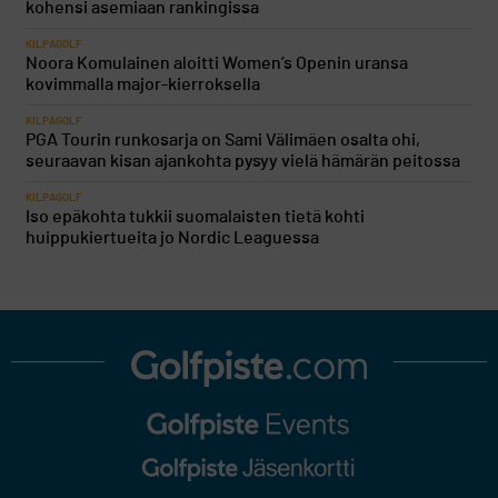
kohensi asemiaan rankingissa
KILPAGOLF
Noora Komulainen aloitti Women’s Openin uransa
kovimmalla major-kierroksella
KILPAGOLF
PGA Tourin runkosarja on Sami Välimäen osalta ohi,
seuraavan kisan ajankohta pysyy vielä hämärän peitossa
KILPAGOLF
Iso epäkohta tukkii suomalaisten tietä kohti
huippukiertueita jo Nordic Leaguessa