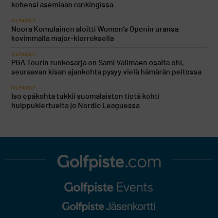
kohensi asemiaan rankingissa
KILPAGOLF
Noora Komulainen aloitti Women’s Openin uransa
kovimmalla major-kierroksella
KILPAGOLF
PGA Tourin runkosarja on Sami Välimäen osalta ohi,
seuraavan kisan ajankohta pysyy vielä hämärän peitossa
KILPAGOLF
Iso epäkohta tukkii suomalaisten tietä kohti
huippukiertueita jo Nordic Leaguessa