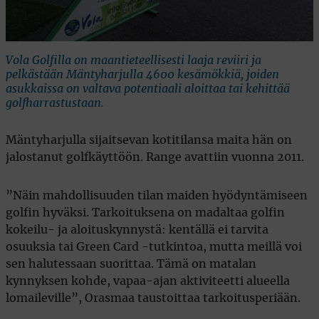
Vola Golfilla on maantieteellisesti laaja reviiri ja
pelkästään Mäntyharjulla 4600 kesämökkiä, joiden
asukkaissa on valtava potentiaali aloittaa tai kehittää
golfharrastustaan.
Mäntyharjulla sijaitsevan kotitilansa maita hän on
jalostanut golfkäyttöön. Range avattiin vuonna 2011.
”Näin mahdollisuuden tilan maiden hyödyntämiseen
golfin hyväksi. Tarkoituksena on madaltaa golfin
kokeilu- ja aloituskynnystä: kentällä ei tarvita
osuuksia tai Green Card -tutkintoa, mutta meillä voi
sen halutessaan suorittaa. Tämä on matalan
kynnyksen kohde, vapaa-ajan aktiviteetti alueella
lomaileville”, Orasmaa taustoittaa tarkoitusperiään.