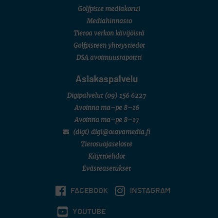
Golfpiste mediakortti
Mediahinnasto
Tietoa verkon kävijöistä
Golfpisteen yhteystiedot
DSA avoimuusraportti
Asiakaspalvelu
Digipalvelut
(09) 156 6227
Avoinna ma–pe 8–16
Avoinna ma–pe 8–17
(digi) digi@otavamedia.fi
Tietosuojaseloste
Käyttöehdot
Evästeasetukset
FACEBOOK
INSTAGRAM
YOUTUBE