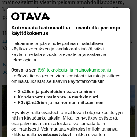
mainoskylttiin viestin pelaamismahdollisuudesta,
kokeneempia harrastajia on pysähtynyt lyömään ja
pelaamaan entistä enemmän”, Orasmaa iloitsee.
Kotimaista laatusisältöä – evästeillä parempi
käyttökokemus
Heinä-ja elokuu ovat parasta sesonkia.
Mikkelissä
meneillään olevat asuntomessut
vilkastuttavat nekin
Haluamme tarjota sinulle parhaan mahdollisen
käyttökokemuksen ja laadukkaat sisällöt, siksi
Vola Golfin ohitse kulkevaa liikennettä.
käytämme tällä sivustolla evästeitä ja vastaavia
teknologioita.
Kierrosmaksu on 10 euroa. Rangella harjoittelu on
ja sen
(95) teknologia- ja mainoskumppania
Otava
sekin hinnoiteltu varsin kohtuulliseksi.
keräävät tietoa (esim. vierailemis­tasi sivuista ja laitteesi
ominaisuuk­sista) seuraaviin käyttötarkoituksiin:
Sisällön ja palveluiden parantaminen
Kohdennettu mainonta ja markkinointi
Kävijämäärien ja mainonnan mittaaminen
Hyväksymällä evästeet, annat luvan tietojesi käsittelyyn
näihin käyttötarkoituksiin. Mikäli et hyväksy evästeitä,
osa palveluista tai sisällöistä ei välttämättä toimi
optimaalisesti. Voit muuttaa valintojasi milloin tahansa
klikkaamalla
-linkkiä sivuston
Evästeasetukset