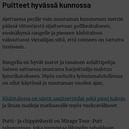
Puitteet hyvässä kunnossa
Ajettaessa perille vain muutaman kymmenen metrin
päässä viitostiestä sijaitsevaan golfkeskukseen,
ensinäkymä rangelle ja pieneen klubitaloon
vakuuttavat vierailijan siitä, että toimeen on tartuttu
tosissaan.
Rangella on hyvät matot ja tasainen asfalttipohja.
Sateen sattuessa muutama harjoittelija mahtuu
lyöntikatokseen. Myös ruoholta lyömismahdollisuus
on ollut käytössä jo muutaman vuoden ajan.
Klubitalossa on siistit saniteettitilat sekä pieni kahvio
ja ilman mailoja matkaavalle myös vuokravälineet.
Putti- ja chippiviheriö on Mirage Tour-Putt
tekonurmea, joka varmistaa lähipelin tehokkaan