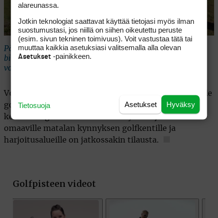
alareunassa.
Jotkin teknologiat saattavat käyttää tietojasi myös ilman
suostumustasi, jos niillä on siihen oikeutettu peruste
(esim. sivun tekninen toimivuus). Voit vastustaa tätä tai
muuttaa kaikkia asetuksiasi valitsemalla alla olevan
Päätösväylällä on mittaa 141 metriä. Rangella
-painikkeen.
Asetukset
bighitteritkin pystyvät lyömään avauksiaan täydellä
voimalla.
Vola Golfia voi perustellusti suositella kaikentasoisille
Asetukset
Hyväksy
Tietosuoja
golfareille kahvitauon, rangeharjoittelun ja
kenttäbongauksen kohteeksi. Hyvän sijainnin
omaaville matalan kynnyksen golfkentille ja
harjoitusalueille on jatkossakin tilausta.