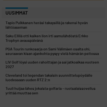
UUSIMMAT
Tapio Pulkkanen heräsi takaysillä ja rakensi hyvän
lähtöaseman
Saku Ellilä otti kaiken ilon irti aamulähdöstä Erkko
Trophyn avauspäivänä
PGA Tourin runkosarja on Sami Välimäen osalta ohi,
seuraavan kisan ajankohta pysyy vielä hämärän peitossa
LIV Golf löysi uuden rahoittajan ja sai jatkoaikaa vuoteen
2027
Cleveland toi legendan takaisin suunnittelupöydälle
luodessaan uuden RTZ 2:n
Tuuli huijaa lähes jokaista golfaria – ruotsalaissovellus
yrittää muuttaa sen