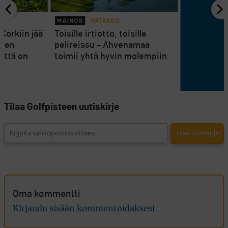
MATKAILU
Corkiin jää
Toisille irtiotto, toisille
osen
pelireissu – Ahvenamaa
nttä on
toimii yhtä hyvin molempiin
Tilaa Golfpisteen uutiskirje
Oma kommentti
Kirjaudu sisään kommentoidaksesi