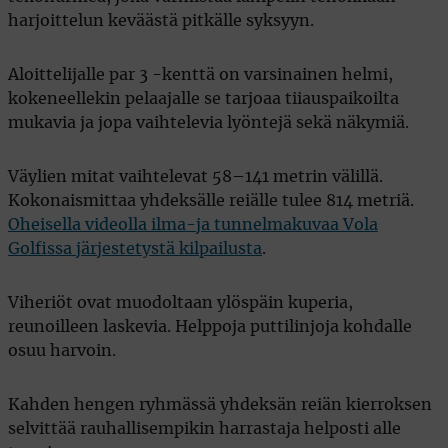
harjoittelun keväästä pitkälle syksyyn.
Aloittelijalle par 3 -kenttä on varsinainen helmi,
kokeneellekin pelaajalle se tarjoaa tiiauspaikoilta
mukavia ja jopa vaihtelevia lyöntejä sekä näkymiä.
Väylien mitat vaihtelevat 58–141 metrin välillä.
Kokonaismittaa yhdeksälle reiälle tulee 814 metriä.
Oheisella videolla ilma-ja tunnelmakuvaa Vola
Golfissa järjestetystä kilpailusta
.
Viheriöt ovat muodoltaan ylöspäin kuperia,
reunoilleen laskevia. Helppoja puttilinjoja kohdalle
osuu harvoin.
Kahden hengen ryhmässä yhdeksän reiän kierroksen
selvittää rauhallisempikin harrastaja helposti alle