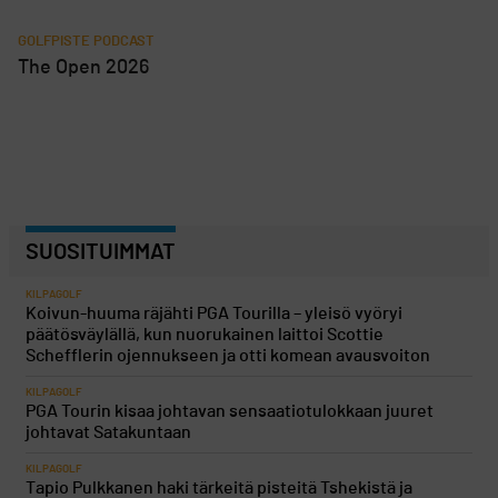
GOLFPISTE PODCAST
The Open 2026
SUOSITUIMMAT
KILPAGOLF
Koivun-huuma räjähti PGA Tourilla – yleisö vyöryi
päätösväylällä, kun nuorukainen laittoi Scottie
Schefflerin ojennukseen ja otti komean avausvoiton
KILPAGOLF
PGA Tourin kisaa johtavan sensaatiotulokkaan juuret
johtavat Satakuntaan
KILPAGOLF
Tapio Pulkkanen haki tärkeitä pisteitä Tshekistä ja