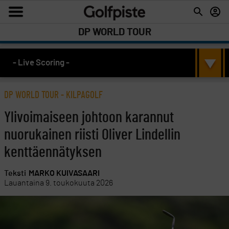
DP WORLD TOUR
- Live Scoring -
DP WORLD TOUR
-
KILPAGOLF
Ylivoimaiseen johtoon karannut
nuorukainen riisti Oliver Lindellin
kenttäennätyksen
Teksti
MARKO KUIVASAARI
Lauantaina 9. toukokuuta 2026