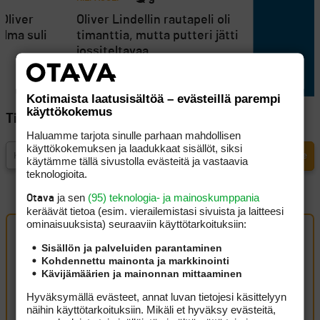
 Oliver
Oliver Lindellin rautapeli oli
elma suli
timanttia, mutta putteri jätti
jossiteltavaa
Kotimaista laatusisältöä – evästeillä parempi
käyttökokemus
Tilaa Golfpisteen uutiskirje
Haluamme tarjota sinulle parhaan mahdollisen
käyttökokemuksen ja laadukkaat sisällöt, siksi
käytämme tällä sivustolla evästeitä ja vastaavia
teknologioita.
ja sen
(95) teknologia- ja mainoskumppania
Otava
keräävät tietoa (esim. vierailemis­tasi sivuista ja laitteesi
ominaisuuk­sista) seuraaviin käyttötarkoituksiin:
Sisällön ja palveluiden parantaminen
Artikkelin kommentit (3 kpl)
Kohdennettu mainonta ja markkinointi
Kävijämäärien ja mainonnan mittaaminen
ruukku
10 toukokuun, 2026 17:09
Hyväksymällä evästeet, annat luvan tietojesi käsittelyyn
näihin käyttötarkoituksiin. Mikäli et hyväksy evästeitä,
Näyttää tahti vain kiihtyneen, kun viimeinen kierros on