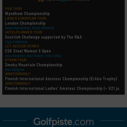
PGA TOUR
Wyndham Championship
LADIES EUROPEAN TOUR
London Championship
Noora Komulainen, Ursula Wikström
HOTELPLANNER TOUR
Scottish Challenge supported by The R&A
Tapio Pulkkanen
LET ACCESS SERIES
CSK Steel Women´S Open
Anna Backman, Katri Bakker, Elina Saksa
EPSON TOUR
Smoky Mountain Championship
Kiira Riihijärvi
AMATÖÖRIGOLF
Finnish International Amateur Championship (Erkko Trophy)
AMATÖÖRIGOLF
Finnish International Ladies' Amateur Championship (+ U21 ja
U18/FJT/Aulanko)
KORN FERRY TOUR
Pinnacle Bank Championship
LEGENDS TOUR
Staysure PGA Seniors Championship
AMATÖÖRIGOLF
U.S. Women's Amateur Championship