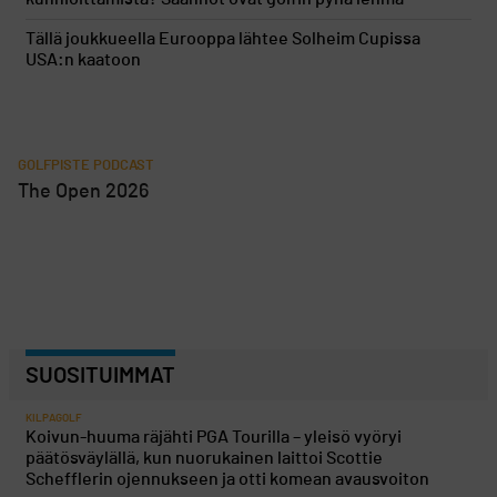
Tällä joukkueella Eurooppa lähtee Solheim Cupissa
USA:n kaatoon
GOLFPISTE PODCAST
The Open 2026
SUOSITUIMMAT
KILPAGOLF
Koivun-huuma räjähti PGA Tourilla – yleisö vyöryi
päätösväylällä, kun nuorukainen laittoi Scottie
Schefflerin ojennukseen ja otti komean avausvoiton