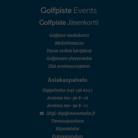
AMATÖÖRIGOLF
English Boys' (U14) Open Amateur Stroke Play Championship
Eeli Krankka, Lionel Mutikainen
LIV GOLF
New York
SM-KILPAILUT
SM-reikäpeli (M50/Kymen Golf)
Golfpiste mediakortti
FINNISH JUNIOR TOUR
7 (U18 ja U21/pojat/Tahko)
Mediahinnasto
MID TOUR
Tietoa verkon kävijöistä
6 (Archipelagia Golf)
Golfpisteen yhteystiedot
DSA avoimuusraportti
Asiakaspalvelu
Digipalvelut
(09) 156 6227
Avoinna ma–pe 8–16
Avoinna ma–pe 8–17
(digi) digi@otavamedia.fi
Tietosuojaseloste
Käyttöehdot
Evästeasetukset