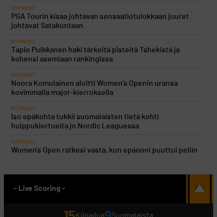
KILPAGOLF
PGA Tourin kisaa johtavan sensaatiotulokkaan juuret
johtavat Satakuntaan
KILPAGOLF
Tapio Pulkkanen haki tärkeitä pisteitä Tshekistä ja
kohensi asemiaan rankingissa
KILPAGOLF
Noora Komulainen aloitti Women’s Openin uransa
kovimmalla major-kierroksella
KILPAGOLF
Iso epäkohta tukkii suomalaisten tietä kohti
huippukiertueita jo Nordic Leaguessa
KILPAGOLF
Women's Open ratkesi vasta, kun epäonni puuttui peliin
- Live Scoring -
15
9
Kilpailua
Suomalaista