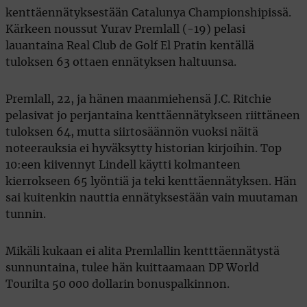
kenttäennätyksestään Catalunya Championshipissä.
Kärkeen noussut Yurav Premlall (-19) pelasi
lauantaina Real Club de Golf El Pratin kentällä
tuloksen 63 ottaen ennätyksen haltuunsa.
Premlall, 22, ja hänen maanmiehensä J.C. Ritchie
pelasivat jo perjantaina kenttäennätykseen riittäneen
tuloksen 64, mutta siirtosäännön vuoksi näitä
noteerauksia ei hyväksytty historian kirjoihin. Top
10:een kiivennyt Lindell käytti kolmanteen
kierrokseen 65 lyöntiä ja teki kenttäennätyksen. Hän
sai kuitenkin nauttia ennätyksestään vain muutaman
tunnin.
Mikäli kukaan ei alita Premlallin kentttäennätystä
sunnuntaina, tulee hän kuittaamaan DP World
Tourilta 50 000 dollarin bonuspalkinnon.