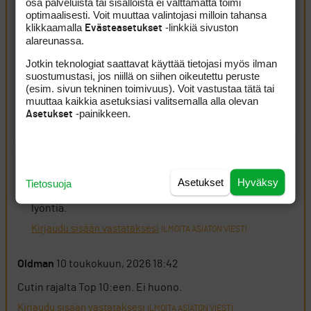
osa palveluista tai sisällöistä ei välttämättä toimi
puolivälissä. 9 reikää -6 ja ero toisena olevaan olevaan on
optimaalisesti. Voit muuttaa valintojasi milloin tahansa
klikkaamalla
-linkkiä sivuston
Evästeasetukset
12 lyöntiä. Euroopan tourin ennätys ero 1 ja 2 välillä taitaa
alareunassa.
olla 11 lyöntiä, kun puhutaan omista kisoista, mutta 15
lyöntiä, jos huomioidaan Tiger Woodsin voitto vuoden
Jotkin teknologiat saattavat käyttää tietojasi myös ilman
suostumustasi, jos niillä on siihen oikeutettu peruste
2000 US Openissa. Kaikki major kiertueet mukaanlukien
(esim. sivun tekninen toimivuus). Voit vastustaa tätä tai
ennätys on ilmeisesti 16 löyntiä PGA tourilta, mutta
muuttaa kaikkia asetuksiasi valitsemalla alla olevan
noista viimeisen on vuodelta 1948 tekoälyn mukaan.
-painikkeen.
Asetukset
Kirjaudu sisään vastataksesi
ILMOITA ASIATON VIESTI
ruukku
10 toukokuun, 2026 18:47
Asetukset
Hyväksy
Tietosuoja
Paha sulaminen takaysille ja voittomarginaali vain 14
lyöntiä.
Kirjaudu sisään vastataksesi
ILMOITA ASIATON VIESTI
Oldman
10 toukokuun, 2026 18:42
Cutin rajalta Top 10:een. Ei huono.
Kirjaudu sisään vastataksesi
ILMOITA ASIATON VIESTI