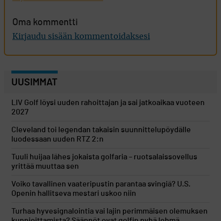
Oma kommentti
Kirjaudu sisään kommentoidaksesi
UUSIMMAT
LIV Golf löysi uuden rahoittajan ja sai jatkoaikaa vuoteen
2027
Cleveland toi legendan takaisin suunnittelupöydälle
luodessaan uuden RTZ 2:n
Tuuli huijaa lähes jokaista golfaria – ruotsalaissovellus
yrittää muuttaa sen
Voiko tavallinen vaateripustin parantaa svingiä? U.S.
Openin hallitseva mestari uskoo niin
Turhaa hyvesignalointia vai lajin perimmäisen olemuksen
kunnioittamista? Säännöt ovat golfin pyhä lehmä