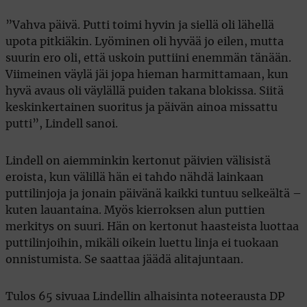
”Vahva päivä. Putti toimi hyvin ja siellä oli lähellä
upota pitkiäkin. Lyöminen oli hyvää jo eilen, mutta
suurin ero oli, että uskoin puttiini enemmän tänään.
Viimeinen väylä jäi jopa hieman harmittamaan, kun
hyvä avaus oli väylällä puiden takana blokissa. Siitä
keskinkertainen suoritus ja päivän ainoa missattu
putti”, Lindell sanoi.
Lindell on aiemminkin kertonut päivien välisistä
eroista, kun välillä hän ei tahdo nähdä lainkaan
puttilinjoja ja jonain päivänä kaikki tuntuu selkeältä –
kuten lauantaina. Myös kierroksen alun puttien
merkitys on suuri. Hän on kertonut haasteista luottaa
puttilinjoihin, mikäli oikein luettu linja ei tuokaan
onnistumista. Se saattaa jäädä alitajuntaan.
Tulos 65 sivuaa Lindellin alhaisinta noteerausta DP