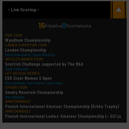
- Live Scoring -
16
9
Kilpailua
Suomalaista
PGA TOUR
Wyndham Championship
LADIES EUROPEAN TOUR
London Championship
Noora Komulainen, Ursula Wikström
HOTELPLANNER TOUR
Scottish Challenge supported by The R&A
Tapio Pulkkanen
LET ACCESS SERIES
CSK Steel Women´S Open
Anna Backman, Katri Bakker, Elina Saksa
EPSON TOUR
Smoky Mountain Championship
Kiira Riihijärvi
AMATÖÖRIGOLF
Finnish International Amateur Championship (Erkko Trophy)
AMATÖÖRIGOLF
Finnish International Ladies' Amateur Championship (+ U21 ja
U18/FJT/Aulanko)
KORN FERRY TOUR