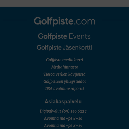
Pinnacle Bank Championship
LEGENDS TOUR
Staysure PGA Seniors Championship
AMATÖÖRIGOLF
U.S. Women's Amateur Championship
AMATÖÖRIGOLF
English Boys' (U14) Open Amateur Stroke Play Championship
Eeli Krankka, Lionel Mutikainen
MUU
Kivitippu Classic Invitational 2026
LIV GOLF
New York
Golfpiste mediakortti
SM-KILPAILUT
SM-reikäpeli (M50/Kymen Golf)
Mediahinnasto
FINNISH JUNIOR TOUR
Tietoa verkon kävijöistä
7 (U18 ja U21/pojat/Tahko)
MID TOUR
Golfpisteen yhteystiedot
6 (Archipelagia Golf)
DSA avoimuusraportti
Asiakaspalvelu
Digipalvelut
(09) 156 6227
Avoinna ma–pe 8–16
Avoinna ma–pe 8–17