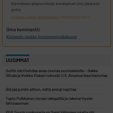
kierroksen aikana tehdyt ennätykset olisi jakaneet
potin.
Kirjaudu sisään vastataksesi
ILMOITA ASIATON VIESTI
Oma kommentti
Kirjaudu sisään kommentoidaksesi
UUSIMMAT
Golfin tähtitehdas avaa ovensa suomalaisille – Sakke
Siltala ja Veikka Viskari tekevät U.S. Amateurissa historiaa
Älä jää jumiin siihen, miltä svingi näyttää
Tapio Pulkkanen heräsi takaysillä ja rakensi hyvän
lähtöaseman
PGA Tourin runkosarja on Sami Välimäen osalta ohi,