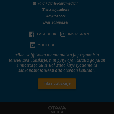
(digi) digi@otavamedia.fi
Tietosuojaseloste
Käyttöehdot
Evästeasetukset
FACEBOOK
INSTAGRAM
YOUTUBE
Tilaa Golfpisteen maanantaisin ja perjantaisin
lähetettävä uutiskirje, niin pysyt ajan tasalla golfalan
ilmiöistä ja uutisista! Tilaa kirje syöttämällä
sähköpostiosoitteesi alla olevaan kenttään.
Tilaa uutiskirje