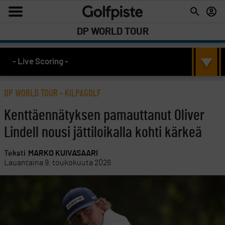
DP WORLD TOUR
- Live Scoring -
DP WORLD TOUR
-
KILPAGOLF
Kenttäennätyksen pamauttanut Oliver
Lindell nousi jättiloikalla kohti kärkeä
Teksti
MARKO KUIVASAARI
Lauantaina 9. toukokuuta 2026