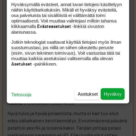
Hyväksymällä evästeet, annat luvan tietojesi käsittelyyn
Artikkelin kommentit (4 kpl)
näihin käyttötarkoituksiin. Mikäli et hyväksy evästeitä,
osa palveluista tai sisällöistä ei välttämättä toimi
optimaalisesti. Voit muuttaa valintojasi milloin tahansa
Oldman
9 toukokuun, 2026 14:53
klikkaamalla
-linkkiä sivuston
Evästeasetukset
alareunassa.
Välillä tuntuu tekniikka olevan hukassa, mutta se ei kaada
Jotkin teknologiat saattavat käyttää tietojasi myös ilman
Oliverin peliä. Oliverilla on henkinen puoli todella
suostumustasi, jos niillä on siihen oikeutettu peruste
vahvalla tasolla.
(esim. sivun tekninen toimivuus). Voit vastustaa tätä tai
muuttaa kaikkia asetuksiasi valitsemalla alla olevan
-painikkeen.
Asetukset
En usko että cutin ulkopuolelle jääminen muuttaa hänen
peliä, kun se joskus tulee. Suurempi hyöty on kuitenkin
pelata neljä päivää, kun taidot siihen riittävät – ainakin
matkakassan puolesta
Asetukset
Hyväksy
Tietosuoja
Kirjaudu sisään vastataksesi
ILMOITA ASIATON VIESTI
ruukku
9 toukokuun, 2026 18:28
Hyvä tulos ja hyvää pelaamista, mutta ei kait tuo ollut
edes väliaikainen kenttäennätys. Ensimmäisenä päivänä
pelattiin yksi 64 ja toisena kaksi. Tänään johtaja pelasi
vielä lyönnin paremmin eli 63. Ellei tuolla ollut sitten