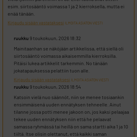
esim. siirtosääntö voimassa 1 ja 2 kierroksella, mutta ei
enää tänään.
Kirjaudu sisään vastataksesi
ILMOITA ASIATON VIESTI
ruukku
9 toukokuun, 2026 18:32
Mainitaanhan se näköjään artikkelissa, että siellä oli
siirtosääntö voimassa aikaisemmilla kierroksilla.
Pitäisi lukea artikkelit tarkemmin. No tänään
jokatapauksessa pelattiin tuon alle.
Kirjaudu sisään vastataksesi
ILMOITA ASIATON VIESTI
ruukku
9 toukokuun, 2026 18:54
Katsoin vielä nuo säännöt, niin se menee tosiaankin
ensimmäisenä uuden ennätyksen tehneelle. Ainut
tilanne jossa potti menee jakoon on, jos kaksi pelaajaa
tekee uuden ennätyksen niin että he pelaavat
samassa ryhmässä tai heillä on sama startti aika 1 ja 10
tiiltä. Itse olisin olettanut, että kaikki saman