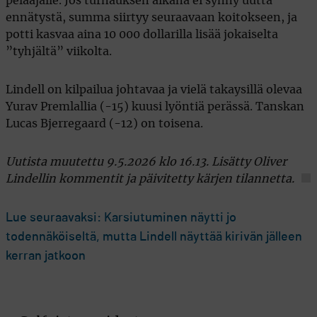
pelaajalle. Jos turnauksen aikana ei synny uutta
ennätystä, summa siirtyy seuraavaan koitokseen, ja
potti kasvaa aina 10 000 dollarilla lisää jokaiselta
”tyhjältä” viikolta.
Lindell on kilpailua johtavaa ja vielä takaysillä olevaa
Yurav Premlallia (-15) kuusi lyöntiä perässä. Tanskan
Lucas Bjerregaard (-12) on toisena.
Uutista muutettu 9.5.2026 klo 16.13. Lisätty Oliver
Lindellin kommentit ja päivitetty kärjen tilannetta.
Lue seuraavaksi: Karsiutuminen näytti jo
todennäköiseltä, mutta Lindell näyttää kirivän jälleen
kerran jatkoon