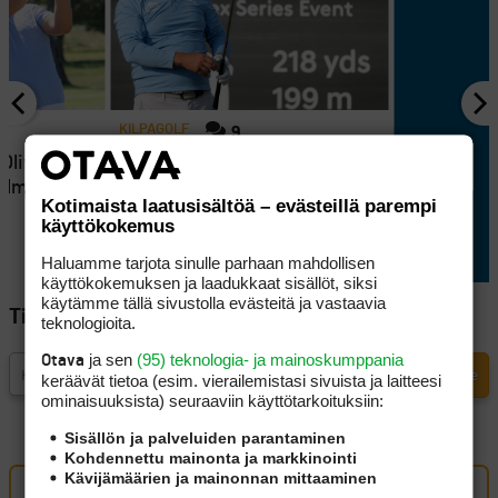
KILPAGOLF
9
 Oliver
Oliver Lindellin rautapeli oli
elma suli
timanttia, mutta putteri jätti
Kotimaista laatusisältöä – evästeillä parempi
jossiteltavaa
käyttökokemus
Haluamme tarjota sinulle parhaan mahdollisen
käyttökokemuksen ja laadukkaat sisällöt, siksi
käytämme tällä sivustolla evästeitä ja vastaavia
Tilaa Golfpisteen uutiskirje
teknologioita.
ja sen
(95) teknologia- ja mainoskumppania
Otava
keräävät tietoa (esim. vierailemis­tasi sivuista ja laitteesi
ominaisuuk­sista) seuraaviin käyttötarkoituksiin:
Sisällön ja palveluiden parantaminen
Kohdennettu mainonta ja markkinointi
Kävijämäärien ja mainonnan mittaaminen