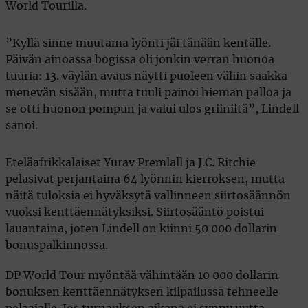
World Tourilla.
”Kyllä sinne muutama lyönti jäi tänään kentälle.
Päivän ainoassa bogissa oli jonkin verran huonoa
tuuria: 13. väylän avaus näytti puoleen väliin saakka
menevän sisään, mutta tuuli painoi hieman palloa ja
se otti huonon pompun ja valui ulos griiniltä”, Lindell
sanoi.
Eteläafrikkalaiset Yurav Premlall ja J.C. Ritchie
pelasivat perjantaina 64 lyönnin kierroksen, mutta
näitä tuloksia ei hyväksytä vallinneen siirtosäännön
vuoksi kenttäennätyksiksi. Siirtosääntö poistui
lauantaina, joten Lindell on kiinni 50 000 dollarin
bonuspalkinnossa.
DP World Tour myöntää vähintään 10 000 dollarin
bonuksen kenttäennätyksen kilpailussa tehneelle