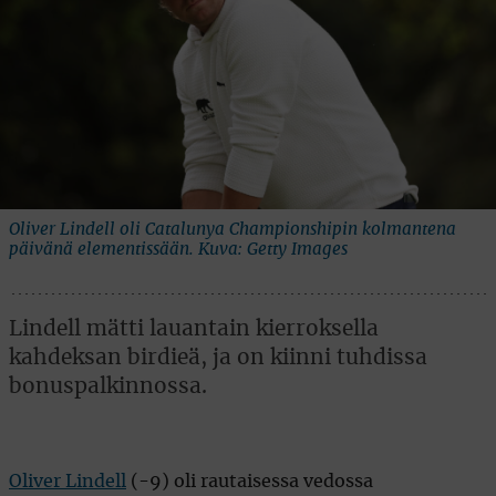
Oliver Lindell oli Catalunya Championshipin kolmantena
päivänä elementissään. Kuva: Getty Images
Lindell mätti lauantain kierroksella
kahdeksan birdieä, ja on kiinni tuhdissa
bonuspalkinnossa.
Oliver Lindell
(-9) oli rautaisessa vedossa