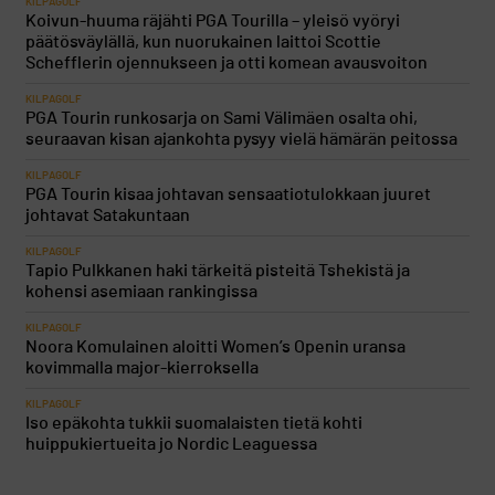
KILPAGOLF
Koivun-huuma räjähti PGA Tourilla – yleisö vyöryi
päätösväylällä, kun nuorukainen laittoi Scottie
Schefflerin ojennukseen ja otti komean avausvoiton
KILPAGOLF
PGA Tourin runkosarja on Sami Välimäen osalta ohi,
seuraavan kisan ajankohta pysyy vielä hämärän peitossa
KILPAGOLF
PGA Tourin kisaa johtavan sensaatiotulokkaan juuret
johtavat Satakuntaan
KILPAGOLF
Tapio Pulkkanen haki tärkeitä pisteitä Tshekistä ja
kohensi asemiaan rankingissa
KILPAGOLF
Noora Komulainen aloitti Women’s Openin uransa
kovimmalla major-kierroksella
KILPAGOLF
Iso epäkohta tukkii suomalaisten tietä kohti
huippukiertueita jo Nordic Leaguessa