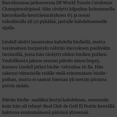
Barcelonassa jatkuneessa DP World Tourin Catalunya
Championshipissä. Hän räväytti kilpailun kolmannella
kierroksella kenttäennätyksen 65 ja nousi
tuloslistalla yli 50 pykälää, jaetulle kahdeksannelle
sijalle.
Lindell aloitti lauantaina kahdella birdiellä, mutta
varsinainen hurjastelu nähtiin kierroksen puolivälin
tietämillä, jossa hän täräytti viiden birdien putken.
Vauhdikasta jaksoa seurasi päivän ainoa bogey,
kunnes Lindell jatkoi birdie-tehtailua 16:lla. Hän
rakensi viimeiselle reiälle vielä erinomaisen birdie-
paikan, mutta ei saanut hieman yli metrin pituista
puttia sisään.
Päivän birdie-saaliiksi kertyi kahdeksan, enemmän
kuin hän oli tehnyt Real Club de Golf El Pratin kentällä
kahtena ensimmäisenä päivänä yhteensä.