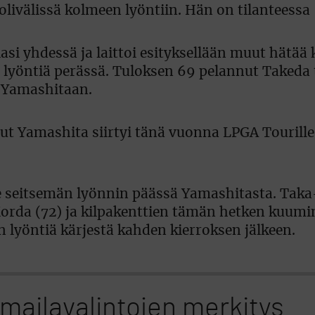
ivälissä kolmeen lyöntiin. Hän on tilanteessa 
si yhdessä ja laittoi esityksellään muut hätää
lyöntiä perässä. Tuloksen 69 pelannut Takeda 
n Yamashitaan.
ut Yamashita siirtyi tänä vuonna LPGA Tourille,
le seitsemän lyönnin päässä Yamashitasta. Taka
rda (72) ja kilpakenttien tämän hetken kuumi
 lyöntiä kärjestä kahden kierroksen jälkeen.
mailavalintojen merkitys