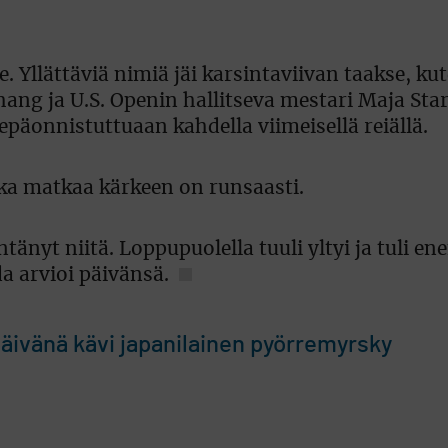
e. Yllättäviä nimiä jäi karsintaviivan taakse, ku
ang ja U.S. Openin hallitseva mestari Maja Sta
päonnistuttuaan kahdella viimeisellä reiällä.
kka matkaa kärkeen on runsaasti.
tänyt niitä. Loppupuolella tuuli yltyi ja tuli 
da arvioi päivänsä.
ivänä kävi japanilainen pyörremyrsky