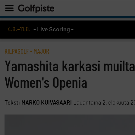
4.8.–11.8.
- Live Scoring -
KILPAGOLF
-
MAJOR
Yamashita karkasi muilta
Women's Openia
Teksti
MARKO KUIVASAARI
Lauantaina 2. elokuuta 