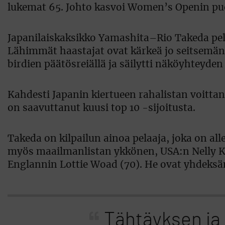
lukemat 65. Johto kasvoi Women’s Openin puol
Japanilaiskaksikko Yamashita–Rio Takeda pela
Lähimmät haastajat ovat kärkeä jo seitsemän 
birdien päätösreiällä ja säilytti näköyhteyde
Kahdesti Japanin kiertueen rahalistan voittan
on saavuttanut kuusi top 10 -sijoitusta.
Takeda on kilpailun ainoa pelaaja, joka on al
myös maailmanlistan ykkönen, USA:n Nelly Ko
Englannin Lottie Woad (70). He ovat yhdeksän
Tähtäyksen ja 