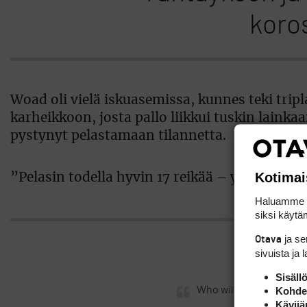
koro
Woad oli vielä iskuasemissa, kunnes teki tripl
karheikkoon, josta pallo liikkui tuskin laink
pystynyt pelastamaan tilannetta.
Kotimai
”Pelasin todella hyvin 17 reikää – yksi huono 
Haluamme ta
siksi käytäm
ja s
Otava
Ca
sivuista ja 
Sisäll
Who will make their m
Kohden
Kävijä