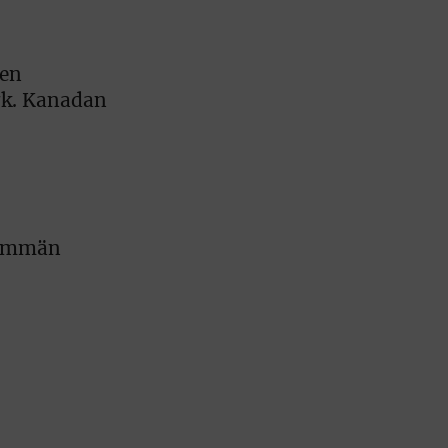
ten
rk. Kanadan
enemmän