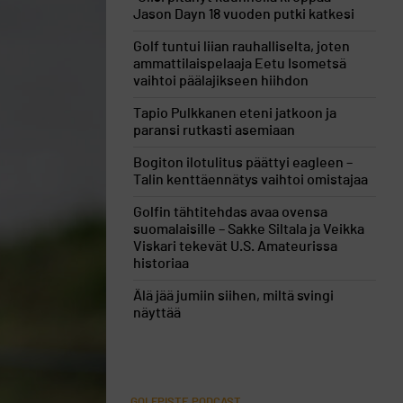
Jason Dayn 18 vuoden putki katkesi
Golf tuntui liian rauhalliselta, joten
ammattilaispelaaja Eetu Isometsä
vaihtoi päälajikseen hiihdon
Tapio Pulkkanen eteni jatkoon ja
paransi rutkasti asemiaan
Bogiton ilotulitus päättyi eagleen –
Talin kenttäennätys vaihtoi omistajaa
Golfin tähtitehdas avaa ovensa
suomalaisille – Sakke Siltala ja Veikka
Viskari tekevät U.S. Amateurissa
historiaa
Älä jää jumiin siihen, miltä svingi
näyttää
GOLFPISTE PODCAST