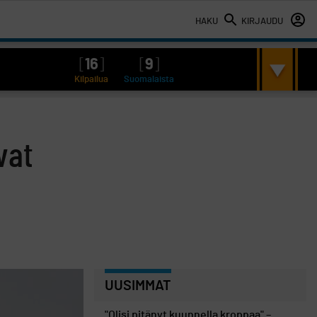
HAKU
KIRJAUDU
[
16
]
[
9
]
Kilpailua
Suomalaista
vat
UUSIMMAT
"Olisi pitänyt kuunnella kroppaa" –