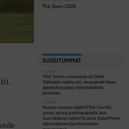
The Open 2026
SUOSITUIMMAT
KILPAGOLF
PGA Tourin runkosarja on Sami
in.
Välimäen osalta ohi, seuraavan kisan
ajankohta pysyy vielä hämärän
peitossa
KILPAGOLF
Koivun-huuma räjähti PGA Tourilla –
yleisö vyöryi päätösväylällä, kun
nuorukainen laittoi Scottie Schefflerin
ojennukseen ja otti komean
ululle