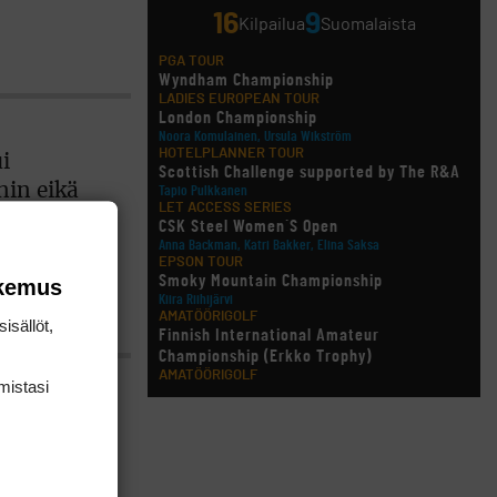
16
9
Kilpailua
Suomalaista
PGA TOUR
Wyndham Championship
LADIES EUROPEAN TOUR
London Championship
Noora Komulainen, Ursula Wikström
HOTELPLANNER TOUR
i
Scottish Challenge supported by The R&A
nin eikä
Tapio Pulkkanen
LET ACCESS SERIES
CSK Steel Women´S Open
Anna Backman, Katri Bakker, Elina Saksa
EPSON TOUR
Smoky Mountain Championship
okemus
Kiira Riihijärvi
AMATÖÖRIGOLF
isällöt,
Finnish International Amateur
Championship (Erkko Trophy)
AMATÖÖRIGOLF
mis­tasi
Finnish International Ladies' Amateur
Championship (+ U21 ja U18/FJT/Aulanko)
KORN FERRY TOUR
Pinnacle Bank Championship
LEGENDS TOUR
Staysure PGA Seniors Championship