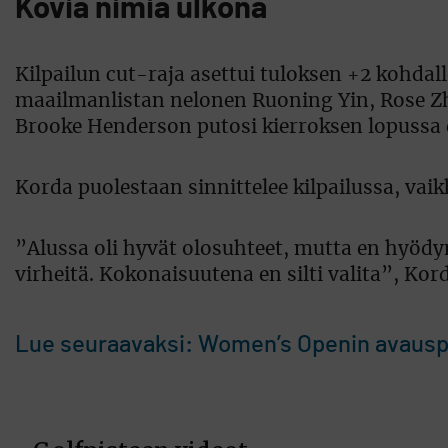
Kovia nimiä ulkona
Kilpailun cut-raja asettui tuloksen +2 kohdall
maailmanlistan nelonen Ruoning Yin, Rose Zh
Brooke Henderson putosi kierroksen lopussa e
Korda puolestaan sinnittelee kilpailussa, vai
”Alussa oli hyvät olosuhteet, mutta en hyödyn
virheitä. Kokonaisuutena en silti valita”, Kor
Lue seuraavaksi: Women’s Openin avauspä