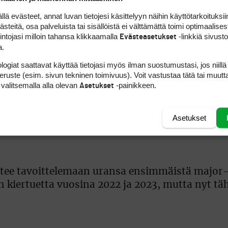
 evästeet, annat luvan tietojesi käsittelyyn näihin käyttötarkoituksiin
pen (@AIGWomensOpen)
August 1, 2025
teitä, osa palveluista tai sisällöistä ei välttämättä toimi optimaalisest
intojasi milloin tahansa klikkaamalla
-linkkiä sivust
Evästeasetukset
a.
logiat saattavat käyttää tietojasi myös ilman suostumustasi, jos niillä
isen loppuun, mutta todellinen rytmi löytyi rei’
peruste (esim. sivun tekninen toimivuus). Voit vastustaa tätä tai muutt
ähtöaika tarjosi etua ennen kuin merituuli voimis
 valitsemalla alla olevan
-painikkeen.
Asetukset
Asetukset
tähtäyksen ja mailavalintojen merkitys korostu
ähtee tavoittelemaan uransa ensimmäistä major
 kiertuetta vuosina 2022 ja 2023, mutta nyt t