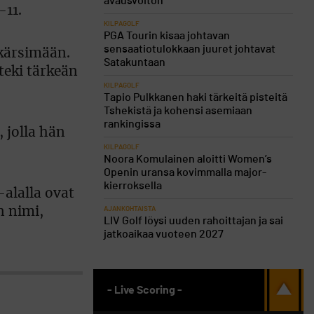
avausvoiton
-11.
KILPAGOLF
PGA Tourin kisaa johtavan
sensaatiotulokkaan juuret johtavat
 kärsimään.
Satakuntaan
teki tärkeän
KILPAGOLF
Tapio Pulkkanen haki tärkeitä pisteitä
Tshekistä ja kohensi asemiaan
rankingissa
 jolla hän
KILPAGOLF
Noora Komulainen aloitti Women’s
Openin uransa kovimmalla major-
kierroksella
-alalla ovat
n nimi,
AJANKOHTAISTA
LIV Golf löysi uuden rahoittajan ja sai
jatkoaikaa vuoteen 2027
- Live Scoring -