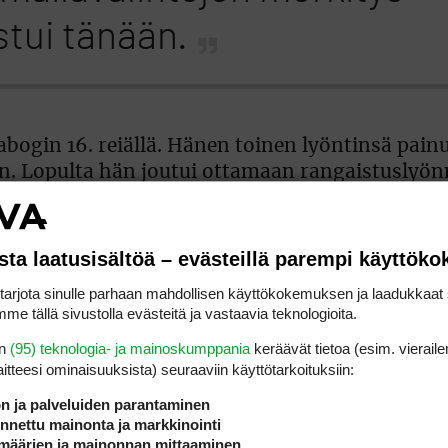
stui tänään.
abogin 16. reiällä. Hänen toinen lyöntinsä painu
aan. Lopulta hän joutui ottamaan rangaistuslyön
sta laatusisältöä – evästeillä parempi käyttök
väylä maksoi kalliisti”, Woad sanoi.
rjota sinulle parhaan mahdollisen käyttökokemuksen ja laadukkaat s
me tällä sivustolla evästeitä ja vastaavia teknologioita.
en
(95) teknologia- ja mainoskumppania
keräävät tietoa (esim. vieraile
tch Miyu if you can.
laitteesi ominaisuuk­sista) seuraaviin käyttötarkoituksiin:
ön ja palveluiden parantaminen
ove tomorrow?
pic.twitter.com/ERI7SB0EOv
nettu mainonta ja markkinointi
määrien ja mainonnan mittaaminen