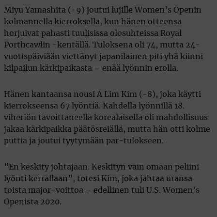
Miyu Yamashita (-9) joutui lujille Women’s Openin
kolmannella kierroksella, kun hänen otteensa
horjuivat pahasti tuulisissa olosuhteissa Royal
Porthcawlin -kentällä. Tuloksena oli 74, mutta 24-
vuotispäiviään viettänyt japanilainen piti yhä kiinni
kilpailun kärkipaikasta – enää lyönnin erolla.
Hänen kantaansa nousi A Lim Kim (-8), joka käytti
kierrokseensa 67 lyöntiä. Kahdella lyönnillä 18.
viheriön tavoittaneella korealaisella oli mahdollisuus
jakaa kärkipaikka päätösreiällä, mutta hän otti kolme
puttia ja joutui tyytymään par-tulokseen.
”En keskity johtajaan. Keskityn vain omaan peliini
lyönti kerrallaan”, totesi Kim, joka jahtaa uransa
toista major-voittoa – edellinen tuli U.S. Women’s
Openista 2020.