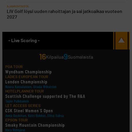
AJANKOHTAISTA
LIV Golf löysi uuden rahoittajan ja sai jatkoaikaa vuoteen
2027
- Live Scoring -
16
9
Kilpailua
Suomalaista
PGA TOUR
Wyndham Championship
LADIES EUROPEAN TOUR
London Championship
Noora Komulainen, Ursula Wikström
HOTELPLANNER TOUR
Scottish Challenge supported by The R&A
Tapio Pulkkanen
LET ACCESS SERIES
CSK Steel Women´S Open
Anna Backman, Katri Bakker, Elina Saksa
EPSON TOUR
Smoky Mountain Championship
Kiira Riihijärvi