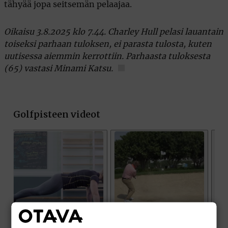
tähyää jopa seitsemän pelaajaa.
Oikaisu 3.8.2025 klo 7.44. Charley Hull pelasi lauantain
toiseksi parhaan tuloksen, ei parasta tulosta, kuten
uutisessa aiemmin kerrottiin. Parhaasta tuloksesta
(65) vastasi Minami Katsu.