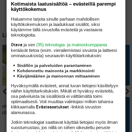
Kotimaista laatusisältöä – evästeillä parempi
käyttökokemus
Haluamme tarjota sinulle parhaan mahdollisen
käyttökokemuksen ja laadukkaat sisällöt, siksi
käytämme tällä sivustolla evästeitä ja vastaavia
teknologioita.
Lisää aiheesta
ja sen
(95) teknologia- ja mainoskumppania
Otava
keräävät tietoa (esim. vierailemis­tasi sivuista ja laitteesi
ominaisuuk­sista) seuraaviin käyttötarkoituksiin:
Sisällön ja palveluiden parantaminen
Kohdennettu mainonta ja markkinointi
Kävijämäärien ja mainonnan mittaaminen
Hyväksymällä evästeet, annat luvan tietojesi käsittelyyn
näihin käyttötarkoituksiin. Mikäli et hyväksy evästeitä,
osa palveluista tai sisällöistä ei välttämättä toimi
KILPAGOLF
optimaalisesti. Voit muuttaa valintojasi milloin tahansa
teni
Bogiton ilotulitus päättyi
klikkaamalla
-linkkiä sivuston
Evästeasetukset
alareunassa.
rutkasti
eagleen – Talin
kenttäennätys vaihtoi
Jotkin teknologiat saattavat käyttää tietojasi myös ilman
omistajaa
suostumustasi, jos niillä on siihen oikeutettu peruste