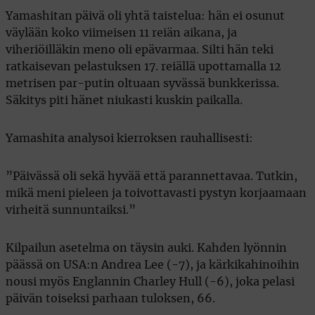
Yamashitan päivä oli yhtä taistelua: hän ei osunut
väylään koko viimeisen 11 reiän aikana, ja
viheriöilläkin meno oli epävarmaa. Silti hän teki
ratkaisevan pelastuksen 17. reiällä upottamalla 12
metrisen par-putin oltuaan syvässä bunkkerissa.
Säkitys piti hänet niukasti kuskin paikalla.
Yamashita analysoi kierroksen rauhallisesti:
”Päivässä oli sekä hyvää että parannettavaa. Tutkin,
mikä meni pieleen ja toivottavasti pystyn korjaamaan
virheitä sunnuntaiksi.”
Kilpailun asetelma on täysin auki. Kahden lyönnin
päässä on USA:n Andrea Lee (-7), ja kärkikahinoihin
nousi myös Englannin Charley Hull (-6), joka pelasi
päivän toiseksi parhaan tuloksen, 66.