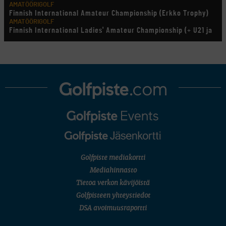
AMATÖÖRIGOLF
Finnish International Amateur Championship (Erkko Trophy)
AMATÖÖRIGOLF
Finnish International Ladies' Amateur Championship (+ U21 ja
U18/FJT/Aulanko)
KORN FERRY TOUR
Pinnacle Bank Championship
LEGENDS TOUR
Staysure PGA Seniors Championship
AMATÖÖRIGOLF
U.S. Women's Amateur Championship
AMATÖÖRIGOLF
English Boys' (U14) Open Amateur Stroke Play Championship
Eeli Krankka, Lionel Mutikainen
MUU
Kivitippu Classic Invitational 2026
LIV GOLF
New York
Golfpiste mediakortti
SM-KILPAILUT
SM-reikäpeli (M50/Kymen Golf)
Mediahinnasto
FINNISH JUNIOR TOUR
Tietoa verkon kävijöistä
7 (U18 ja U21/pojat/Tahko)
MID TOUR
Golfpisteen yhteystiedot
6 (Archipelagia Golf)
DSA avoimuusraportti