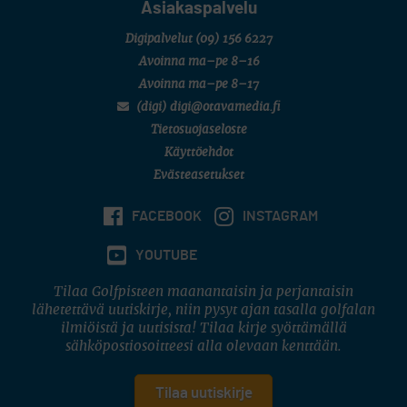
Asiakaspalvelu
Digipalvelut
(09) 156 6227
Avoinna ma–pe 8–16
Avoinna ma–pe 8–17
(digi) digi@otavamedia.fi
Tietosuojaseloste
Käyttöehdot
Evästeasetukset
FACEBOOK
INSTAGRAM
YOUTUBE
Tilaa Golfpisteen maanantaisin ja perjantaisin
lähetettävä uutiskirje, niin pysyt ajan tasalla golfalan
ilmiöistä ja uutisista! Tilaa kirje syöttämällä
sähköpostiosoitteesi alla olevaan kenttään.
Tilaa uutiskirje