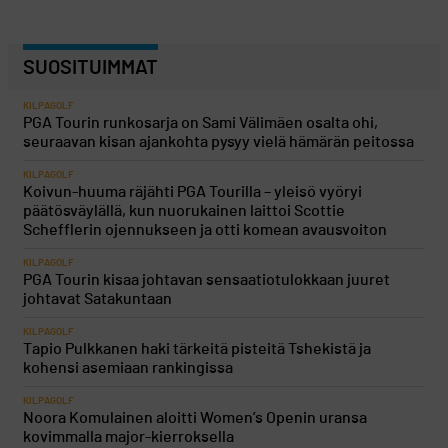
SUOSITUIMMAT
KILPAGOLF
PGA Tourin runkosarja on Sami Välimäen osalta ohi,
seuraavan kisan ajankohta pysyy vielä hämärän peitossa
KILPAGOLF
Koivun-huuma räjähti PGA Tourilla – yleisö vyöryi
päätösväylällä, kun nuorukainen laittoi Scottie
Schefflerin ojennukseen ja otti komean avausvoiton
KILPAGOLF
PGA Tourin kisaa johtavan sensaatiotulokkaan juuret
johtavat Satakuntaan
KILPAGOLF
Tapio Pulkkanen haki tärkeitä pisteitä Tshekistä ja
kohensi asemiaan rankingissa
KILPAGOLF
Noora Komulainen aloitti Women’s Openin uransa
kovimmalla major-kierroksella