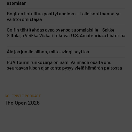
asemiaan
Bogiton ilotulitus päättyi eagleen – Talin kenttäennätys
vaihtoi omistajaa
Golfin tähtitehdas avaa ovensa suomalaisille – Sakke
Siltala ja Veikka Viskari tekevät U.S. Amateurissa historiaa
Älä jää jumiin siihen, miltä svingi näyttää
PGA Tourin runkosarja on Sami Välimäen osalta ohi,
seuraavan kisan ajankohta pysyy vielä hämärän peitossa
GOLFPISTE PODCAST
The Open 2026