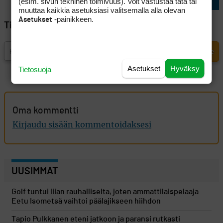
(esim. sivun tekninen toimivuus). Voit vastustaa tätä tai
muuttaa kaikkia asetuksiasi valitsemalla alla olevan
-painikkeen.
Asetukset
Tilaa Golfpisteen uutiskirje
Asetukset
Hyväksy
Tietosuoja
Oma kommentti
Kirjaudu sisään kommentoidaksesi
UUSIMMAT
Golf tuntui liian rauhalliselta, joten ammattilaispelaaja
Eetu Isometsä vaihtoi päälajikseen hiihdon
Tapio Pulkkanen eteni jatkoon ja paransi rutkasti