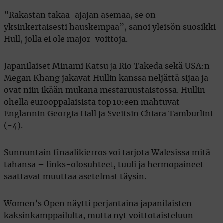
”Rakastan takaa-ajajan asemaa, se on
yksinkertaisesti hauskempaa”, sanoi yleisön suosikki
Hull, jolla ei ole major-voittoja.
Japanilaiset Minami Katsu ja Rio Takeda sekä USA:n
Megan Khang jakavat Hullin kanssa neljättä sijaa ja
ovat niin ikään mukana mestaruustaistossa. Hullin
ohella eurooppalaisista top 10:een mahtuvat
Englannin Georgia Hall ja Sveitsin Chiara Tamburlini
(-4).
Sunnuntain finaalikierros voi tarjota Walesissa mitä
tahansa – links-olosuhteet, tuuli ja hermopaineet
saattavat muuttaa asetelmat täysin.
Women’s Open näytti perjantaina japanilaisten
kaksinkamppailulta, mutta nyt voittotaisteluun