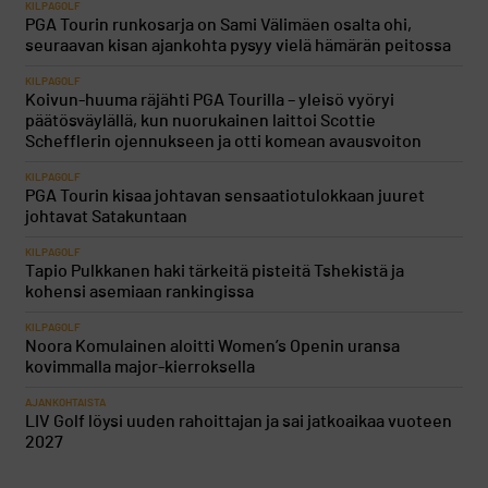
KILPAGOLF
PGA Tourin runkosarja on Sami Välimäen osalta ohi,
seuraavan kisan ajankohta pysyy vielä hämärän peitossa
KILPAGOLF
Koivun-huuma räjähti PGA Tourilla – yleisö vyöryi
päätösväylällä, kun nuorukainen laittoi Scottie
Schefflerin ojennukseen ja otti komean avausvoiton
KILPAGOLF
PGA Tourin kisaa johtavan sensaatiotulokkaan juuret
johtavat Satakuntaan
KILPAGOLF
Tapio Pulkkanen haki tärkeitä pisteitä Tshekistä ja
kohensi asemiaan rankingissa
KILPAGOLF
Noora Komulainen aloitti Women’s Openin uransa
kovimmalla major-kierroksella
AJANKOHTAISTA
LIV Golf löysi uuden rahoittajan ja sai jatkoaikaa vuoteen
2027