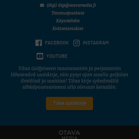
(digi) digi@otavamedia.fi
Tietosuojaseloste
Käyttöehdot
Evästeasetukset
FACEBOOK
INSTAGRAM
YOUTUBE
Tilaa Golfpisteen maanantaisin ja perjantaisin
lähetettävä uutiskirje, niin pysyt ajan tasalla golfalan
ilmiöistä ja uutisista! Tilaa kirje syöttämällä
sähköpostiosoitteesi alla olevaan kenttään.
Tilaa uutiskirje