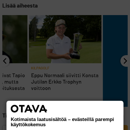
Lisää aiheesta
KILPAGOLF
tsivat Tapio
Eppu Normaali siivitti Konsta
i, mutta
Jutilan Erkko Trophyn
joituksesta
voittoon
Tilaa Golfpisteen uutiskirje
Kotimaista laatusisältöä – evästeillä parempi
käyttökokemus