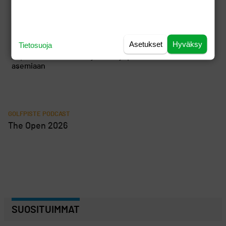
"Olisi pitänyt kuunnella kroppaa" – Jason Dayn 18 vuoden
putki katkesi
Golf tuntui liian rauhalliselta, joten ammattilaispelaaja
Eetu Isometsä vaihtoi päälajikseen hiihdon
Asetukset
Hyväksy
Tietosuoja
Tapio Pulkkanen eteni jatkoon ja paransi rutkasti
asemiaan
GOLFPISTE PODCAST
The Open 2026
SUOSITUIMMAT