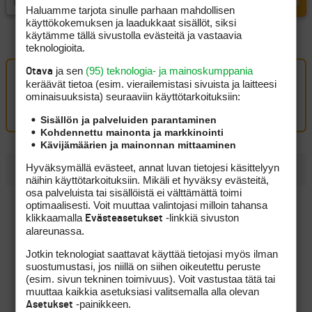
Haluamme tarjota sinulle parhaan mahdollisen
käyttökokemuksen ja laadukkaat sisällöt, siksi
käytämme tällä sivustolla evästeitä ja vastaavia
teknologioita.
ja sen
(95) teknologia- ja mainoskumppania
Otava
keräävät tietoa (esim. vierailemis­tasi sivuista ja laitteesi
Oma kommentti
ominaisuuk­sista) seuraaviin käyttötarkoituksiin:
Kirjaudu sisään kommentoidaksesi
Sisällön ja palveluiden parantaminen
Kohdennettu mainonta ja markkinointi
Kävijämäärien ja mainonnan mittaaminen
Hyväksymällä evästeet, annat luvan tietojesi käsittelyyn
UUSIMMAT
näihin käyttötarkoituksiin. Mikäli et hyväksy evästeitä,
osa palveluista tai sisällöistä ei välttämättä toimi
Onko tässä vuoden kiinnostavin väyläpuu pitkille
optimaalisesti. Voit muuttaa valintojasi milloin tahansa
lähestymisille?
klikkaamalla
-linkkiä sivuston
Evästeasetukset
alareunassa.
Pitkät väylät palkitsivat Tapio Pulkkasen kitsaasti, mutta
taistelu kovasta sijoituksesta jatkuu
Jotkin teknologiat saattavat käyttää tietojasi myös ilman
suostumustasi, jos niillä on siihen oikeutettu peruste
Eppu Normaali siivitti Konsta Jutilan Erkko Trophyn
(esim. sivun tekninen toimivuus). Voit vastustaa tätä tai
voittoon
muuttaa kaikkia asetuksiasi valitsemalla alla olevan
-painikkeen.
Asetukset