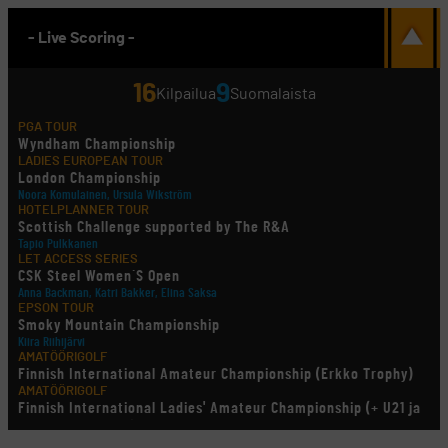
- Live Scoring -
16
9
Kilpailua
Suomalaista
PGA TOUR
Wyndham Championship
LADIES EUROPEAN TOUR
London Championship
Noora Komulainen, Ursula Wikström
HOTELPLANNER TOUR
Scottish Challenge supported by The R&A
Tapio Pulkkanen
LET ACCESS SERIES
CSK Steel Women´S Open
Anna Backman, Katri Bakker, Elina Saksa
EPSON TOUR
Smoky Mountain Championship
Kiira Riihijärvi
AMATÖÖRIGOLF
Finnish International Amateur Championship (Erkko Trophy)
AMATÖÖRIGOLF
Finnish International Ladies' Amateur Championship (+ U21 ja
U18/FJT/Aulanko)
KORN FERRY TOUR