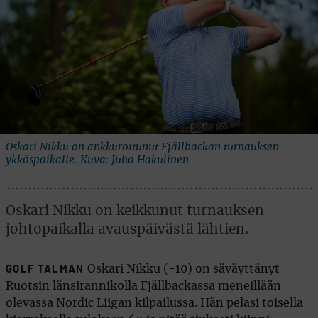
Oskari Nikku on ankkuroitunut Fjällbackan turnauksen
ykköspaikalle. Kuva: Juha Hakulinen
Oskari Nikku on keikkunut turnauksen
johtopaikalla avauspäivästä lähtien.
Oskari Nikku (-10) on säväyttänyt
GOLF TALMAN
Ruotsin länsirannikolla Fjällbackassa meneillään
olevassa Nordic Liigan kilpailussa. Hän pelasi toisella