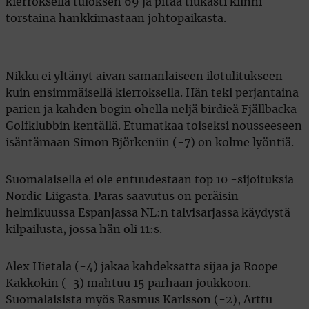
kierroksella tuloksen 69 ja pitää tiukasti kiinni
torstaina hankkimastaan johtopaikasta.
Nikku ei yltänyt aivan samanlaiseen ilotulitukseen
kuin ensimmäisellä kierroksella. Hän teki perjantaina
parien ja kahden bogin ohella neljä birdieä Fjällbacka
Golfklubbin kentällä. Etumatkaa toiseksi nousseeseen
isäntämaan Simon Björkeniin (-7) on kolme lyöntiä.
Suomalaisella ei ole entuudestaan top 10 -sijoituksia
Nordic Liigasta. Paras saavutus on peräisin
helmikuussa Espanjassa NL:n talvisarjassa käydystä
kilpailusta, jossa hän oli 11:s.
Alex Hietala (-4) jakaa kahdeksatta sijaa ja Roope
Kakkokin (-3) mahtuu 15 parhaan joukkoon.
Suomalaisista myös Rasmus Karlsson (-2), Arttu