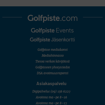
Pinnacle Bank Championship
LEGENDS TOUR
Staysure PGA Seniors Championship
AMATÖÖRIGOLF
U.S. Women's Amateur Championship
AMATÖÖRIGOLF
English Boys' (U14) Open Amateur Stroke Play Championship
Eeli Krankka, Lionel Mutikainen
MUU
Kivitippu Classic Invitational 2026
LIV GOLF
New York
Golfpiste mediakortti
SM-KILPAILUT
SM-reikäpeli (M50/Kymen Golf)
Mediahinnasto
FINNISH JUNIOR TOUR
Tietoa verkon kävijöistä
7 (U18 ja U21/pojat/Tahko)
MID TOUR
Golfpisteen yhteystiedot
6 (Archipelagia Golf)
DSA avoimuusraportti
Asiakaspalvelu
Digipalvelut
(09) 156 6227
Avoinna ma–pe 8–16
Avoinna ma–pe 8–17