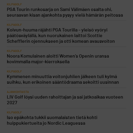
KILPAGOLF
PGA Tourin runkosarja on Sami Välimäen osalta ohi,
seuraavan kisan ajankohta pysyy vielä hämärän peitossa
KILPAGOLF
Koivun-huuma räjähti PGA Tourilla – yleisö vyöryi
päätösväylällä, kun nuorukainen laittoi Scottie
Schefflerin ojennukseen ja otti komean avausvoiton
KILPAGOLF
Noora Komulainen aloitti Women’s Openin uransa
kovimmalla major-kierroksella
KILPAGOLF
Kymmenen minuuttia voitonjuhlien jälkeen tuli kylmä
suihku, kun erikoinen sääntödraama sekoitti uusinnan
AJANKOHTAISTA
LIV Golf löysi uuden rahoittajan ja sai jatkoaikaa vuoteen
2027
KILPAGOLF
Iso epäkohta tukkii suomalaisten tietä kohti
huippukiertueita jo Nordic Leaguessa