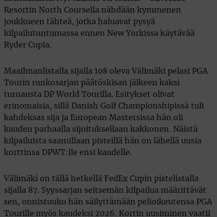
Resortin North Coursella nähdään kymmenen
joukkueen tähteä, jotka haluavat pysyä
kilpailutuntumassa ennen New Yorkissa käytävää
Ryder Cupia.
Maailmanlistalla sijalla 108 oleva Välimäki pelasi PGA
Tourin runkosarjan päätöskisan jälkeen kaksi
turnausta DP World Tourilla. Esitykset olivat
erinomaisia, sillä Danish Golf Championshipissä tuli
kahdeksas sija ja European Mastersissa hän oli
kauden parhaalla sijoituksellaan kakkonen. Näistä
kilpailuista saamillaan pisteillä hän on lähellä uusia
korttinsa DPWT:lle ensi kaudelle.
Välimäki on tällä hetkellä FedEx Cupin pistelistalla
sijalla 87. Syyssarjan seitsemän kilpailua määrittävät
sen, onnistuuko hän säilyttämään pelioikeutensa PGA
Tourille myös kaudeksi 2026. Kortin uusiminen vaatii