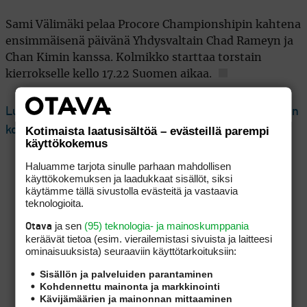
Sami Välimäki pelaa Procore Championshipin kahtena
ensimmäisenä päivänä Yhdysvaltain Chad Rameyn ja
Chan Kimin kanssa. Kolmikko starttaa torstain
kierrokselle kello 17.22 Suomen aikaa.
Lue seuraavaksi: Sami Välimäen huippukiri toi kauden
komeimman sijoituksen ja tulosennätyksen
Kotimaista laatusisältöä – evästeillä parempi
käyttökokemus
Haluamme tarjota sinulle parhaan mahdollisen
käyttökokemuksen ja laadukkaat sisällöt, siksi
käytämme tällä sivustolla evästeitä ja vastaavia
teknologioita.
ja sen
(95) teknologia- ja mainoskumppania
Otava
keräävät tietoa (esim. vierailemis­tasi sivuista ja laitteesi
ominaisuuk­sista) seuraaviin käyttötarkoituksiin:
Sisällön ja palveluiden parantaminen
Kohdennettu mainonta ja markkinointi
Kävijämäärien ja mainonnan mittaaminen