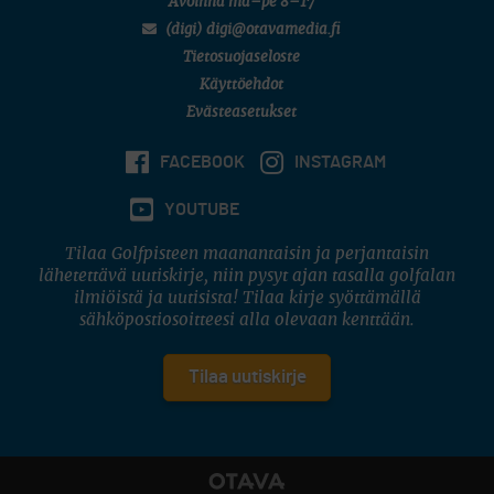
Avoinna ma–pe 8–17
(digi) digi@otavamedia.fi
Tietosuojaseloste
Käyttöehdot
Evästeasetukset
FACEBOOK
INSTAGRAM
YOUTUBE
Tilaa Golfpisteen maanantaisin ja perjantaisin
lähetettävä uutiskirje, niin pysyt ajan tasalla golfalan
ilmiöistä ja uutisista! Tilaa kirje syöttämällä
sähköpostiosoitteesi alla olevaan kenttään.
Tilaa uutiskirje