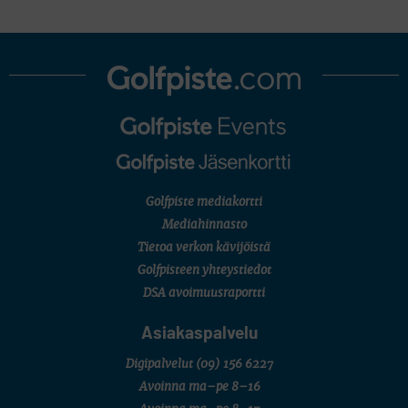
AMATÖÖRIGOLF
Finnish International Ladies' Amateur Championship (+ U21 ja
U18/FJT/Aulanko)
LEGENDS TOUR
Staysure PGA Seniors Championship
AMATÖÖRIGOLF
U.S. Women's Amateur Championship
MUU
Kivitippu Classic Invitational 2026
LIV GOLF
New York
SM-KILPAILUT
SM-reikäpeli (M50/Kymen Golf)
Golfpiste mediakortti
FINNISH JUNIOR TOUR
7 (U18 ja U21/pojat/Tahko)
Mediahinnasto
MID TOUR
Tietoa verkon kävijöistä
6 (Archipelagia Golf)
Golfpisteen yhteystiedot
DSA avoimuusraportti
Asiakaspalvelu
Digipalvelut
(09) 156 6227
Avoinna ma–pe 8–16