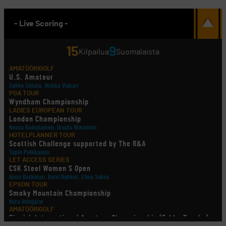
- Live Scoring -
15
9
Kilpailua
Suomalaista
AMATÖÖRIGOLF
U.S. Amateur
Sakke Siltala, Veikka Viskari
PGA TOUR
Wyndham Championship
LADIES EUROPEAN TOUR
London Championship
Noora Komulainen, Ursula Wikström
HOTELPLANNER TOUR
Scottish Challenge supported by The R&A
Tapio Pulkkanen
LET ACCESS SERIES
CSK Steel Women´S Open
Anna Backman, Katri Bakker, Elina Saksa
EPSON TOUR
Smoky Mountain Championship
Kiira Riihijärvi
AMATÖÖRIGOLF
Finnish International Amateur Championship (Erkko Trophy)