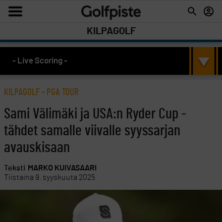
KILPAGOLF
- Live Scoring -
KILPAGOLF
-
PGA TOUR
Sami Välimäki ja USA:n Ryder Cup -
tähdet samalle viivalle syyssarjan
avauskisaan
Teksti
MARKO KUIVASAARI
Tiistaina 9. syyskuuta 2025