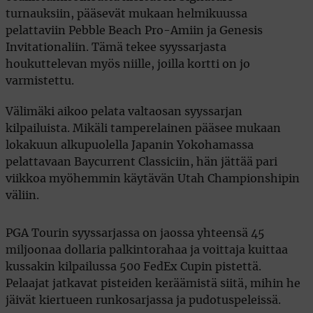
turnauksiin, pääsevät mukaan helmikuussa
pelattaviin Pebble Beach Pro-Amiin ja Genesis
Invitationaliin. Tämä tekee syyssarjasta
houkuttelevan myös niille, joilla kortti on jo
varmistettu.
Välimäki aikoo pelata valtaosan syyssarjan
kilpailuista. Mikäli tamperelainen pääsee mukaan
lokakuun alkupuolella Japanin Yokohamassa
pelattavaan Baycurrent Classiciin, hän jättää pari
viikkoa myöhemmin käytävän Utah Championshipin
väliin.
PGA Tourin syyssarjassa on jaossa yhteensä 45
miljoonaa dollaria palkintorahaa ja voittaja kuittaa
kussakin kilpailussa 500 FedEx Cupin pistettä.
Pelaajat jatkavat pisteiden keräämistä siitä, mihin he
jäivät kiertueen runkosarjassa ja pudotuspeleissä.