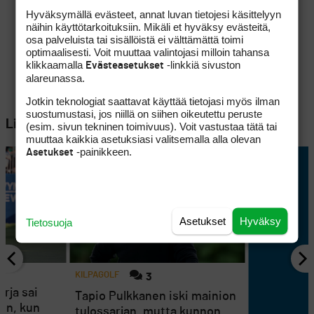
Hyväksymällä evästeet, annat luvan tietojesi käsittelyyn
näihin käyttötarkoituksiin. Mikäli et hyväksy evästeitä,
osa palveluista tai sisällöistä ei välttämättä toimi
optimaalisesti. Voit muuttaa valintojasi milloin tahansa
klikkaamalla
-linkkiä sivuston
Evästeasetukset
alareunassa.
Jotkin teknologiat saattavat käyttää tietojasi myös ilman
suostumustasi, jos niillä on siihen oikeutettu peruste
Lisää aiheesta
(esim. sivun tekninen toimivuus). Voit vastustaa tätä tai
muuttaa kaikkia asetuksiasi valitsemalla alla olevan
-painikkeen.
Asetukset
Asetukset
Hyväksy
Tietosuoja
KILPAGOLF
3
rja sai
Tapio Pulkkanen iski mainion
en, kun
tulossarjan, mutta kunnon