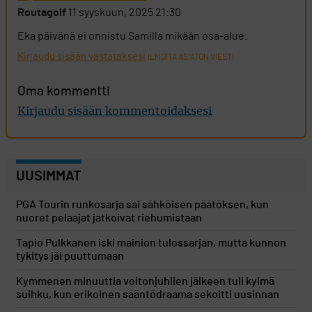
Routagolf
11 syyskuun, 2025 21:30
Eka päivänä ei onnistu Samilla mikään osa-alue.
Kirjaudu sisään vastataksesi
ILMOITA ASIATON VIESTI
Oma kommentti
Kirjaudu sisään kommentoidaksesi
UUSIMMAT
PGA Tourin runkosarja sai sähköisen päätöksen, kun
nuoret pelaajat jatkoivat riehumistaan
Tapio Pulkkanen iski mainion tulossarjan, mutta kunnon
tykitys jäi puuttumaan
Kymmenen minuuttia voitonjuhlien jälkeen tuli kylmä
suihku, kun erikoinen sääntödraama sekoitti uusinnan