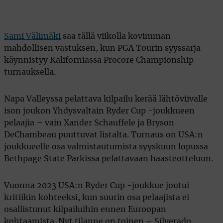
Sami Välimäki
saa tällä viikolla kovimman
mahdollisen vastuksen, kun PGA Tourin syyssarja
käynnistyy Kaliforniassa Procore Championship -
turnauksella.
Napa Valleyssa pelattava kilpailu kerää lähtöviivalle
ison joukon Yhdysvaltain Ryder Cup -joukkueen
pelaajia – vain Xander Schauffele ja Bryson
DeChambeau puuttuvat listalta. Turnaus on USA:n
joukkueelle osa valmistautumista syyskuun lopussa
Bethpage State Parkissa pelattavaan haasteotteluun.
Vuonna 2023 USA:n Ryder Cup -joukkue joutui
kritiikin kohteeksi, kun suurin osa pelaajista ei
osallistunut kilpailuihin ennen Euroopan
kohtaamista. Nyt tilanne on toinen – Silverado