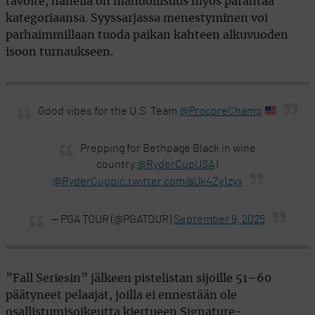
tavoite, hänellä on mahdollisuus myös parantaa
kategoriaansa. Syyssarjassa menestyminen voi
parhaimmillaan tuoda paikan kahteen alkuvuoden
isoon turnaukseen.
Good vibes for the U.S. Team
@ProcoreChamp
Prepping for Bethpage Black in wine
country.
@RyderCupUSA
|
@RyderCup
pic.twitter.com/aUk4Zy1zyx
— PGA TOUR (@PGATOUR)
September 9, 2025
”Fall Seriesin” jälkeen pistelistan sijoille 51–60
päätyneet pelaajat, joilla ei ennestään ole
osallistumisoikeutta kiertueen Signature-