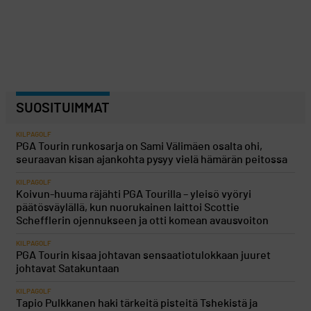
SUOSITUIMMAT
KILPAGOLF
PGA Tourin runkosarja on Sami Välimäen osalta ohi,
seuraavan kisan ajankohta pysyy vielä hämärän peitossa
KILPAGOLF
Koivun-huuma räjähti PGA Tourilla – yleisö vyöryi
päätösväylällä, kun nuorukainen laittoi Scottie
Schefflerin ojennukseen ja otti komean avausvoiton
KILPAGOLF
PGA Tourin kisaa johtavan sensaatiotulokkaan juuret
johtavat Satakuntaan
KILPAGOLF
Tapio Pulkkanen haki tärkeitä pisteitä Tshekistä ja