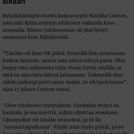
aikaan”
Ryhdikkäämpiä otteita kaipaa myös Matilda Castren,
joka niin ikään esiintyi edukseen vaikealla kisa-
areenalla. Hänen tuloksessaan oli yksi lyönti
enemmän kuin Riihijärvellä.
”Tänään oli ihan OK päivä. Etuysillä löin muutaman
heikon lyönnin, mutta sain niistä tehtyä parin. Yksi
bogey taisi sellaisesta tulla. Osuin hyvin väylille, ja
siitä on aina kiva lähteä jatkamaan. Takaysillä yksi
vähän pidempi putti meni sisään. Se oli hyvä bonus”,
sijaa 17 jakava Castren sanoi.
”Olen tulokseen tyytyväinen. Varsinkin etuysi on
hankala, ja saa miettiä, mihin sijoittaa avauksen.
Lipunpaikat oli tänään reunoissa, ja 18:lla
’sunnuntaipaikassa’. Väylät ovat myös pitkiä, joten