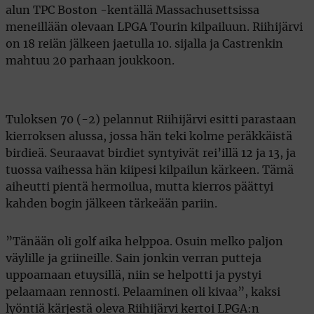
alun TPC Boston -kentällä Massachusettsissa
meneillään olevaan LPGA Tourin kilpailuun. Riihijärvi
on 18 reiän jälkeen jaetulla 10. sijalla ja Castrenkin
mahtuu 20 parhaan joukkoon.
Tuloksen 70 (-2) pelannut Riihijärvi esitti parastaan
kierroksen alussa, jossa hän teki kolme peräkkäistä
birdieä. Seuraavat birdiet syntyivät rei’illä 12 ja 13, ja
tuossa vaihessa hän kiipesi kilpailun kärkeen. Tämä
aiheutti pientä hermoilua, mutta kierros päättyi
kahden bogin jälkeen tärkeään pariin.
”Tänään oli golf aika helppoa. Osuin melko paljon
väylille ja griineille. Sain jonkin verran putteja
uppoamaan etuysillä, niin se helpotti ja pystyi
pelaamaan rennosti. Pelaaminen oli kivaa”, kaksi
lyöntiä kärjestä oleva Riihijärvi kertoi LPGA:n