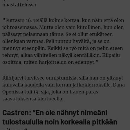
haastattelussa.
”Puttasin 16. reiällä kolme kertaa, kun näin että olen
johtoasemassa. Mutta olen vain kiitollinen, kun olen
päässsyt pelaamaan tänne. Se ei ollut etukäteen
ollenkaan varmaa. Peli tuntuu hyvältä, ja se on
mennyt eteenpäin. Kaikki se työ mitä on pelin eteen
tehnyt, alkaa vähitellen näkyä kentälläkin. Kilpailu
osoittaa, miten harjoittelun on edennyt.”
Riihijärvi tarvitsee onnistumisia, sillä hän on yltänyt
kuluvalla kaudella vain kerran jatkokierroksille. Dana
Openissa tuli 19. sija, joka on hänen paras
saavutuksensa kiertueella.
Castren: ”En ole nähnyt nimeäni
tulostaululla noin korkealla pitkään