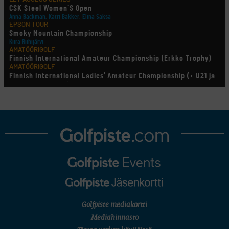
CSK Steel Women´S Open
Anna Backman, Katri Bakker, Elina Saksa
EPSON TOUR
Smoky Mountain Championship
Kiira Riihijärvi
AMATÖÖRIGOLF
Finnish International Amateur Championship (Erkko Trophy)
AMATÖÖRIGOLF
Finnish International Ladies' Amateur Championship (+ U21 ja
U18/FJT/Aulanko)
KORN FERRY TOUR
Pinnacle Bank Championship
LEGENDS TOUR
Staysure PGA Seniors Championship
AMATÖÖRIGOLF
U.S. Women's Amateur Championship
AMATÖÖRIGOLF
English Boys' (U14) Open Amateur Stroke Play Championship
Eeli Krankka, Lionel Mutikainen
MUU
Kivitippu Classic Invitational 2026
LIV GOLF
New York
Golfpiste mediakortti
SM-KILPAILUT
SM-reikäpeli (M50/Kymen Golf)
Mediahinnasto
FINNISH JUNIOR TOUR