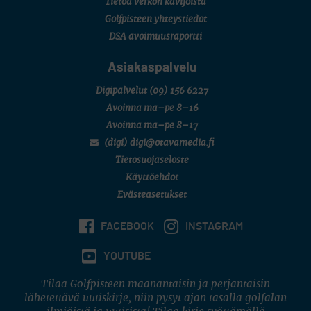
Tietoa verkon kävijöistä
7 (U18 ja U21/pojat/Tahko)
MID TOUR
Golfpisteen yhteystiedot
6 (Archipelagia Golf)
DSA avoimuusraportti
Asiakaspalvelu
Digipalvelut
(09) 156 6227
Avoinna ma–pe 8–16
Avoinna ma–pe 8–17
(digi) digi@otavamedia.fi
Tietosuojaseloste
Käyttöehdot
Evästeasetukset
FACEBOOK
INSTAGRAM
YOUTUBE
Tilaa Golfpisteen maanantaisin ja perjantaisin
lähetettävä uutiskirje, niin pysyt ajan tasalla golfalan