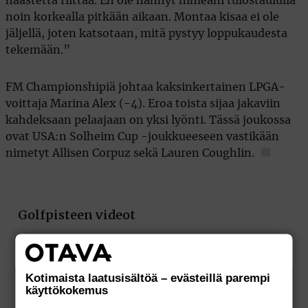
haastetta riittää. En ole nähnyt nimeäni tulostaululla
noin korkealla pitkään aikaan. Montaa kisaa ei ole
jäljellä, joten katsotaan, mitä pystyy loppukaudesta
tekemään.”
FM Championshipiä johtaa kaksinkertainen LPGA-
voittaja Marina Alex (-4). Eroa toista sijaa jakaviin
kahdeksaan pelaajaan on yksi lyönti. Tässä joukossa
ovat USA:n Solheim Cup -joukkueeseen vastikään
nimetyt Allisen Corpuz sekä Lauren Coughlin.
Kotimaista laatusisältöä – evästeillä parempi
käyttökokemus