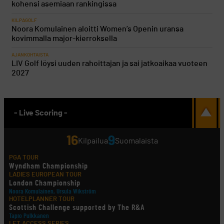
kohensi asemiaan rankingissa
KILPAGOLF
Noora Komulainen aloitti Women’s Openin uransa
kovimmalla major-kierroksella
AJANKOHTAISTA
LIV Golf löysi uuden rahoittajan ja sai jatkoaikaa vuoteen
2027
- Live Scoring -
16
9
Kilpailua
Suomalaista
PGA TOUR
Wyndham Championship
LADIES EUROPEAN TOUR
London Championship
Noora Komulainen, Ursula Wikström
HOTELPLANNER TOUR
Scottish Challenge supported by The R&A
Tapio Pulkkanen
LET ACCESS SERIES