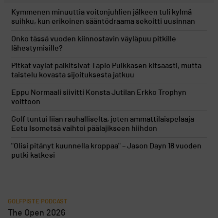
Kymmenen minuuttia voitonjuhlien jälkeen tuli kylmä
suihku, kun erikoinen sääntödraama sekoitti uusinnan
Onko tässä vuoden kiinnostavin väyläpuu pitkille
lähestymisille?
Pitkät väylät palkitsivat Tapio Pulkkasen kitsaasti, mutta
taistelu kovasta sijoituksesta jatkuu
Eppu Normaali siivitti Konsta Jutilan Erkko Trophyn
voittoon
Golf tuntui liian rauhalliselta, joten ammattilaispelaaja
Eetu Isometsä vaihtoi päälajikseen hiihdon
"Olisi pitänyt kuunnella kroppaa" – Jason Dayn 18 vuoden
putki katkesi
GOLFPISTE PODCAST
The Open 2026