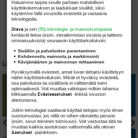
Haluamme tarjota sinulle parhaan mahdollisen
käyttökokemuksen ja laadukkaat sisällöt, siksi
käytämme tällä sivustolla evästeitä ja vastaavia
teknologioita.
ja sen
(95) teknologia- ja mainoskumppania
Otava
keräävät tietoa (esim. vierailemis­tasi sivuista ja laitteesi
ominaisuuk­sista) seuraaviin käyttötarkoituksiin:
Sisällön ja palveluiden parantaminen
Kohdennettu mainonta ja markkinointi
Kävijämäärien ja mainonnan mittaaminen
Lisää aiheesta
Hyväksymällä evästeet, annat luvan tietojesi käsittelyyn
näihin käyttötarkoituksiin. Mikäli et hyväksy evästeitä,
osa palveluista tai sisällöistä ei välttämättä toimi
optimaalisesti. Voit muuttaa valintojasi milloin tahansa
klikkaamalla
-linkkiä sivuston
Evästeasetukset
alareunassa.
Jotkin teknologiat saattavat käyttää tietojasi myös ilman
suostumustasi, jos niillä on siihen oikeutettu peruste
(esim. sivun tekninen toimivuus). Voit vastustaa tätä tai
muuttaa kaikkia asetuksiasi valitsemalla alla olevan
KILPAGOLF
-painikkeen.
Asetukset