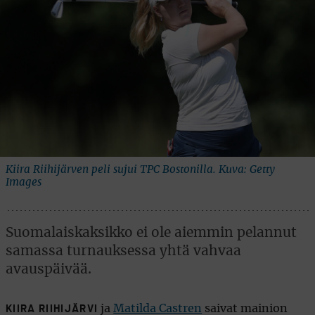
Kiira Riihijärven peli sujui TPC Bostonilla. Kuva: Getty
Images
Suomalaiskaksikko ei ole aiemmin pelannut
samassa turnauksessa yhtä vahvaa
avauspäivää.
ja
Matilda Castren
saivat mainion
KIIRA RIIHIJÄRVI