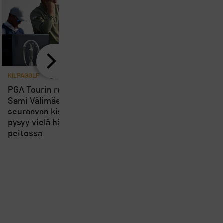
KILPAGOLF
7
KILPAGOLF
Saku Ellilä otti kaiken 
PGA Tourin runkosarja on
irti aamulähdöstä Erk
Sami Välimäen osalta ohi,
Trophyn avauspäivänä
seuraavan kisan ajankohta
pysyy vielä hämärän
peitossa