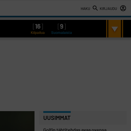
HAKU
KIRJAUDU
[
16
]
[
9
]
Kilpailua
Suomalaista
UUSIMMAT
Golfin tähtitehdas avaa ovensa