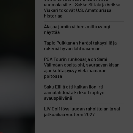
suomalaisille – Sakke Siltala ja Veikka
Viskari tekevät U.S. Amateurissa
historiaa
Älä jää jumiin siihen, miltä svingi
näyttää
Tapio Pulkkanen heräsi takaysillä ja
rakensi hyvän lähtöaseman
PGA Tourin runkosarja on Sami
Välimäen osalta ohi, seuraavan kisan
ajankohta pysyy vielä hämärän
peitossa
Saku Ellilä otti kaiken ilon irti
aamulähdöstä Erkko Trophyn
avauspäivänä
LIV Golf löysi uuden rahoittajan ja sai
jatkoaikaa vuoteen 2027