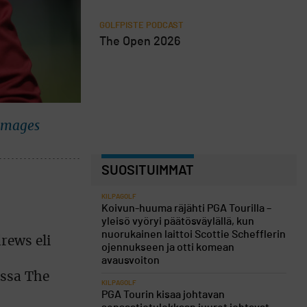
GOLFPISTE PODCAST
The Open 2026
 Images
SUOSITUIMMAT
KILPAGOLF
Koivun-huuma räjähti PGA Tourilla –
yleisö vyöryi päätösväylällä, kun
nuorukainen laittoi Scottie Schefflerin
rews eli
ojennukseen ja otti komean
avausvoiton
assa The
KILPAGOLF
PGA Tourin kisaa johtavan