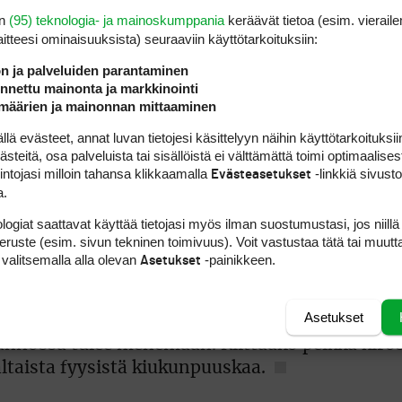
össä keinot rajoittuvat rahallisiin rangaistuks
en
(95) teknologia- ja mainoskumppania
keräävät tietoa (esim. vieraile
laitteesi ominaisuuk­sista) seuraaviin käyttötarkoituksiin:
ljonääreistä, on rahallinen rangaistus yhtä ty
va rahallinen rangaistus, koska se tulee maksa
ön ja palveluiden parantaminen
nettu mainonta ja markkinointi
määrien ja mainonnan mittaaminen
 evästeet, annat luvan tietojesi käsittelyyn näihin käyttötarkoituksiin
ös hylätä. Garcialla on kokemusta siitäkin, kun
teitä, osa palveluista tai sisällöistä ei välttämättä toimi optimaalisest
ourin kilpailussa Saudi-Arabiassa vuonna 2019.
intojasi milloin tahansa klikkaamalla
-linkkiä sivust
Evästeasetukset
a.
rran poikkeuksellisia ja epätoivottavia, että ma
logiat saattavat käyttää tietojasi myös ilman suostumustasi, jos niillä
peruste (esim. sivun tekninen toimivuus). Voit vastustaa tätä tai muutt
umin sopimaan ottavansa käyttöön uudet
 valitsemalla alla olevan
-painikkeen.
Asetukset
uomittavan lyöntirangaistuksen. R&A ei siis ole
öä kuitenkin sovelletaan The Openissa.
Asetukset
tännössä tulee menemään. Riittääkö pelkkä kiro
ltaista fyysistä kiukunpuuskaa.