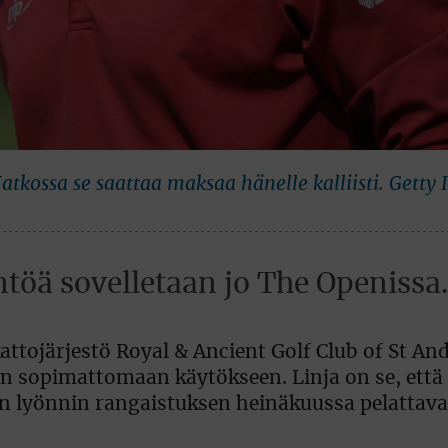
 Jatkossa se saattaa maksaa hänelle kalliisti. Getty
töä sovelletaan jo The Openissa.
attojärjestö Royal & Ancient Golf Club of St And
en sopimattomaan käytökseen. Linja on se, että
n lyönnin rangaistuksen heinäkuussa pelattav