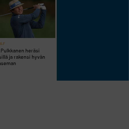
OLF
 Pulkkanen heräsi
illä ja rakensi hyvän
aseman