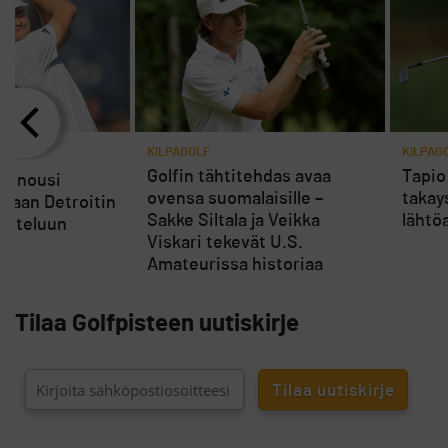
KILPAGOLF
KILPAG
Golfin tähtitehdas avaa
Tapio
ti nousi
ovensa suomalaisille –
takays
laan Detroitin
Sakke Siltala ja Veikka
lähtö
aisteluun
Viskari tekevät U.S.
Amateurissa historiaa
Tilaa Golfpisteen uutiskirje