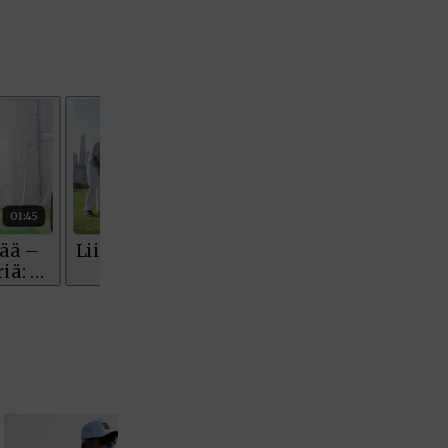
KORN FERRY TOUR
Pinnacle Bank Championship
LEGENDS TOUR
Staysure PGA Seniors Championship
AMATÖÖRIGOLF
U.S. Women's Amateur Championship
AMATÖÖRIGOLF
English Boys' (U14) Open Amateur Stroke
Play Championship
Eeli Krankka, Lionel Mutikainen
MUU
Kivitippu Classic Invitational 2026
LIV GOLF
New York
SM-KILPAILUT
SM-reikäpeli (M50/Kymen Golf)
FINNISH JUNIOR TOUR
7 (U18 ja U21/pojat/Tahko)
MID TOUR
6 (Archipelagia Golf)