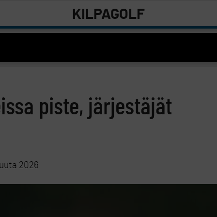
KILPAGOLF
ssa piste, järjestäjät
a
kuuta 2026