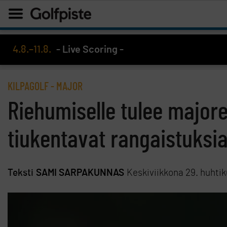
4.8.–11.8.
- Live Scoring -
KILPAGOLF
-
MAJOR
Riehumiselle tulee majorei
tiukentavat rangaistuksi
Teksti
SAMI SARPAKUNNAS
Keskiviikkona 29. huhti