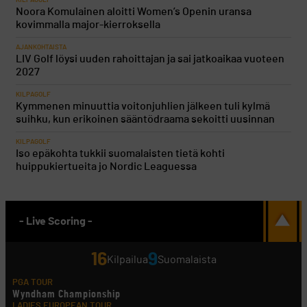
KILPAGOLF
Noora Komulainen aloitti Women’s Openin uransa
kovimmalla major-kierroksella
AJANKOHTAISTA
LIV Golf löysi uuden rahoittajan ja sai jatkoaikaa vuoteen
2027
KILPAGOLF
Kymmenen minuuttia voitonjuhlien jälkeen tuli kylmä
suihku, kun erikoinen sääntödraama sekoitti uusinnan
KILPAGOLF
Iso epäkohta tukkii suomalaisten tietä kohti
huippukiertueita jo Nordic Leaguessa
- Live Scoring -
16
9
Kilpailua
Suomalaista
PGA TOUR
Wyndham Championship
LADIES EUROPEAN TOUR