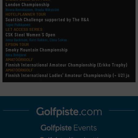
London Championship
Noora Komulainen, Ursula Wikström
HOTELPLANNER TOUR
Scottish Challenge supported by The R&A
Tapio Pulkkanen
LET ACCESS SERIES
CSK Steel Women´S Open
Anna Backman, Katri Bakker, Elina Saksa
EPSON TOUR
Smoky Mountain Championship
Kiira Riihijärvi
AMATÖÖRIGOLF
Finnish International Amateur Championship (Erkko Trophy)
AMATÖÖRIGOLF
Finnish International Ladies' Amateur Championship (+ U21 ja
U18/FJT/Aulanko)
KORN FERRY TOUR
Pinnacle Bank Championship
LEGENDS TOUR
Staysure PGA Seniors Championship
AMATÖÖRIGOLF
U.S. Women's Amateur Championship
AMATÖÖRIGOLF
English Boys' (U14) Open Amateur Stroke Play Championship
Eeli Krankka, Lionel Mutikainen
MUU