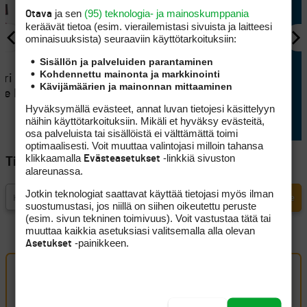
ja sen
(95) teknologia- ja mainoskumppania
Otava
keräävät tietoa (esim. vierailemis­tasi sivuista ja laitteesi
ominaisuuk­sista) seuraaviin käyttötarkoituksiin:
Sisällön ja palveluiden parantaminen
KILPAGOLF
Kohdennettu mainonta ja markkinointi
eri ratkesi
Mailavalintojen kanssa
Kävijämäärien ja mainonnan mittaaminen
lle Hook
arponut Kristian Kulokorpi
Hyväksymällä evästeet, annat luvan tietojesi käsittelyyn
kärjessä Finnish Tourilla
näihin käyttötarkoituksiin. Mikäli et hyväksy evästeitä,
osa palveluista tai sisällöistä ei välttämättä toimi
optimaalisesti. Voit muuttaa valintojasi milloin tahansa
klikkaamalla
-linkkiä sivuston
Evästeasetukset
Tilaa Golfpisteen uutiskirje
alareunassa.
Jotkin teknologiat saattavat käyttää tietojasi myös ilman
suostumustasi, jos niillä on siihen oikeutettu peruste
(esim. sivun tekninen toimivuus). Voit vastustaa tätä tai
muuttaa kaikkia asetuksiasi valitsemalla alla olevan
-painikkeen.
Asetukset
Oma kommentti
Kirjaudu sisään kommentoidaksesi