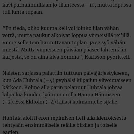
kävi parhaimmillaan jo tilanteessa –10, mutta lopussa
tuli lunta tupaan.
”En tiedä, oliko kuuma keli vai joinko liian vähän
vettä, mutta paukut alkoivat loppua viimeisillä rei’illä.
Viimeiselle tein harmittavan tuplan, ja se syö vähän
miestä. Mutta viimeiseen päivään pääsee lähtemään
kärjestä, se on aina kiva homma”, Karlsson pyöritteli.
Naisten sarjassa palattiin tuttuun päiväjärjestykseen,
kun Ada Huhtala (–4) pyyhälsi kilpailun ylivoimaiseen
kärkeen. Kolme alle parin pelannut Huhtala johtaa
kilpailua kuuden lyönnin erolla Hanna Hänniseen
(+2). Essi Ekholm (+4) kiilasi kolmannelle sijalle.
Huhtala aloitti eron repimisen heti alkukierroksesta
tehtyään ensimmäiselle reiälle birdien ja toiselle
eaglen.