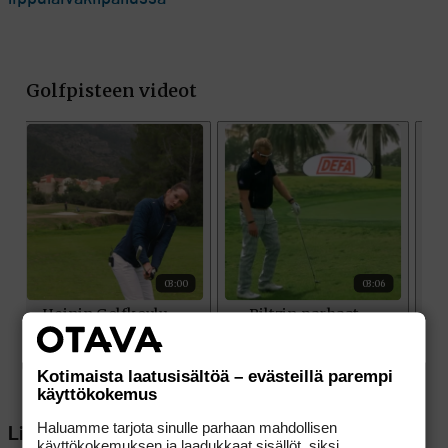
Kotimaista laatusisältöä – evästeillä parempi
käyttökokemus
Haluamme tarjota sinulle parhaan mahdollisen
Lisää aiheesta
käyttökokemuksen ja laadukkaat sisällöt, siksi