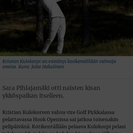
Kristian Kulokorpi on esittänyt kotikentällään vahvoja
otteita. Kuva: Juha Hakulinen
Sara Pihlajamäki otti naisten kisan
ykköspaikan itselleen.
Kristian Kulokorven vahva vire Golf Pirkkalassa
pelattavassa Hook Openissa sai jatkoa toisenakin
pelipäivänä. Kotikentällään pelaava Kulokorpi pelasi