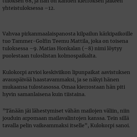
tuloksen 68, ja hän on kahden kierroksen jälkeen
yhteistuloksessa –12.
Vahvaa pirkanmaalaispanosta kilpailun kärkipaikoille
tuo Tammer-Golfin Teemu Mattila, joka on toisena
tuloksessa –9. Matias Honkalan (–8) nimi löytyy
puolestaan tuloslistan kolmospaikalta.
Kulokorpi arvioi keskiviikon lipunpaikat aavistuksen
avauspäivää haastavammaksi, ja se näkyi hänen
mukaansa tulostasossa. Omaa kierrostaan hän piti
hyvin samanlaisena kuin tiistaina.
”Tänään jäi lähestymiset vähän mailojen väliin, niin
jouduin arpomaan mailavalintojen kanssa. Tein sillä
tavalla pelin vaikeammaksi itselle”, Kulokorpi sanoi.