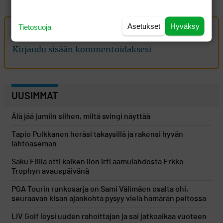
Asetukset
Hyväksy
Tietosuoja
Oma kommentti
Kirjaudu sisään kommentoidaksesi
UUSIMMAT
Älä jää jumiin siihen, miltä svingi näyttää
Tapio Pulkkanen heräsi takaysillä ja rakensi hyvän
lähtöaseman
Saku Ellilä otti kaiken ilon irti aamulähdöstä Erkko
Trophyn avauspäivänä
PGA Tourin runkosarja on Sami Välimäen osalta ohi,
seuraavan kisan ajankohta pysyy vielä hämärän peitossa
LIV Golf löysi uuden rahoittajan ja sai jatkoaikaa vuoteen