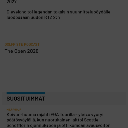
2027
Cleveland toi legendan takaisin suunnittelupöydälle
luodessaan uuden RTZ 2:n
GOLFPISTE PODCAST
The Open 2026
SUOSITUIMMAT
KILPAGOLF
Koivun-huuma räjähti PGA Tourilla – yleisö vyöryi
päätösväylällä, kun nuorukainen laittoi Scottie
Schefflerin ojennukseen ja otti komean avausvoiton