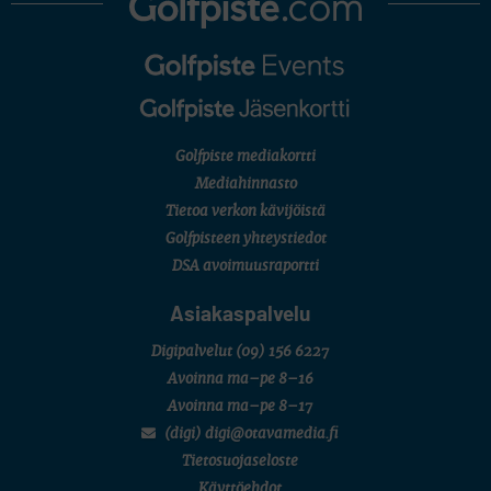
U.S. Women's Amateur Championship
AMATÖÖRIGOLF
English Boys' (U14) Open Amateur Stroke Play Championship
Eeli Krankka, Lionel Mutikainen
MUU
Kivitippu Classic Invitational 2026
LIV GOLF
New York
Golfpiste mediakortti
SM-KILPAILUT
SM-reikäpeli (M50/Kymen Golf)
Mediahinnasto
FINNISH JUNIOR TOUR
Tietoa verkon kävijöistä
7 (U18 ja U21/pojat/Tahko)
MID TOUR
Golfpisteen yhteystiedot
6 (Archipelagia Golf)
DSA avoimuusraportti
Asiakaspalvelu
Digipalvelut
(09) 156 6227
Avoinna ma–pe 8–16
Avoinna ma–pe 8–17
(digi) digi@otavamedia.fi
Tietosuojaseloste
Käyttöehdot