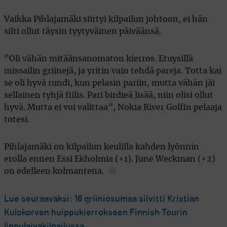
Vaikka Pihlajamäki siirtyi kilpailun johtoon, ei hän
silti ollut täysin tyytyväinen päiväänsä.
”Oli vähän mitäänsanomaton kierros. Etuysillä
missailin griinejä, ja yritin vain tehdä pareja. Totta kai
se oli hyvä rundi, kun pelasin pariin, mutta vähän jäi
sellainen tyhjä fiilis. Pari birdieä lisää, niin olisi ollut
hyvä. Mutta ei voi valittaa”, Nokia River Golfin pelaaja
totesi.
Pihlajamäki on kilpailun keulilla kahden lyönnin
erolla ennen Essi Ekholmia (+1). June Weckman (+2)
on edelleen kolmantena.
Lue seuraavaksi: 18 griiniosumaa siivitti Kristian
Kulokorven huippukierrokseen Finnish Tourin
lippulaivakilpailussa