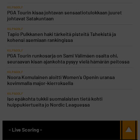
KILPAGOLF
PGA Tourin kisaa johtavan sensaatiotulokkaan juuret
johtavat Satakuntaan
KILPAGOLF
Tapio Pulkkanen haki tärkeitä pisteitä Tshekistä ja
kohensi asemiaan rankingissa
KILPAGOLF
PGA Tourin runkosarja on Sami Välimäen osalta ohi,
seuraavan kisan ajankohta pysyy vielä hämärän peitossa
KILPAGOLF
Noora Komulainen aloitti Women’s Openin uransa
kovimmalla major-kierroksella
KILPAGOLF
Iso epäkohta tukkii suomalaisten tietä kohti
huippukiertueita jo Nordic Leaguessa
- Live Scoring -