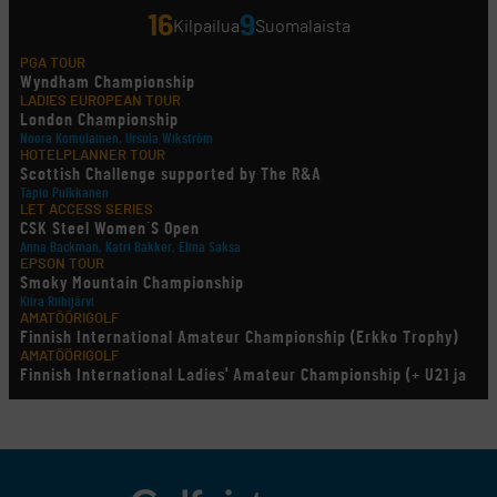
16
9
Kilpailua
Suomalaista
PGA TOUR
Wyndham Championship
LADIES EUROPEAN TOUR
London Championship
Noora Komulainen, Ursula Wikström
HOTELPLANNER TOUR
Scottish Challenge supported by The R&A
Tapio Pulkkanen
LET ACCESS SERIES
CSK Steel Women´S Open
Anna Backman, Katri Bakker, Elina Saksa
EPSON TOUR
Smoky Mountain Championship
Kiira Riihijärvi
AMATÖÖRIGOLF
Finnish International Amateur Championship (Erkko Trophy)
AMATÖÖRIGOLF
Finnish International Ladies' Amateur Championship (+ U21 ja
U18/FJT/Aulanko)
KORN FERRY TOUR
Pinnacle Bank Championship
LEGENDS TOUR
Staysure PGA Seniors Championship
AMATÖÖRIGOLF