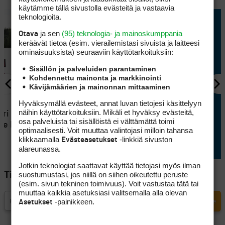
käytämme tällä sivustolla evästeitä ja vastaavia
teknologioita.
ja sen
(95) teknologia- ja mainoskumppania
Otava
keräävät tietoa (esim. vierailemis­tasi sivuista ja laitteesi
ominaisuuk­sista) seuraaviin käyttötarkoituksiin:
Sisällön ja palveluiden parantaminen
Kohdennettu mainonta ja markkinointi
Kävijämäärien ja mainonnan mittaaminen
KILPAGOLF
Hyväksymällä evästeet, annat luvan tietojesi käsittelyyn
näihin käyttötarkoituksiin. Mikäli et hyväksy evästeitä,
eri ratkesi
Rasmus Karlsson katkaisi
osa palveluista tai sisällöistä ei välttämättä toimi
lle Hook
amatöörien voittoputken
optimaalisesti. Voit muuttaa valintojasi milloin tahansa
Finnish Tourilla
klikkaamalla
-linkkiä sivuston
Evästeasetukset
alareunassa.
Jotkin teknologiat saattavat käyttää tietojasi myös ilman
suostumustasi, jos niillä on siihen oikeutettu peruste
Tilaa Golfpisteen uutiskirje
(esim. sivun tekninen toimivuus). Voit vastustaa tätä tai
muuttaa kaikkia asetuksiasi valitsemalla alla olevan
-painikkeen.
Asetukset