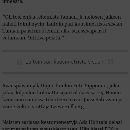
ilmeestä.
”Oli tosi ehjää tekemistä tänään, ja nelosen jälkeen
kaikki toimi hyvin. Laitoin pari kuusimetristä sisään.
Tänään pääsi muutenkin aika stressivapaasti
vetämään. Oli kiva pelata.”
Laitoin pari kuusimetristä sisään.
Avauspäivän yllättäjiin kuuluu Eetu Sipponen, joka
jakaa kilpailun kolmatta sijaa tuloksessa –4. Hänen
kanssaan samassa tilanteessa ovat Jussi Sahravuo ja
viime viikon voittaja Leevi Hellberg.
Naisten sarjassa kestomenestyjä Ada Huhtala pelasi
totutun vahvan avauskierroksen. Hän kiersi EGS:n