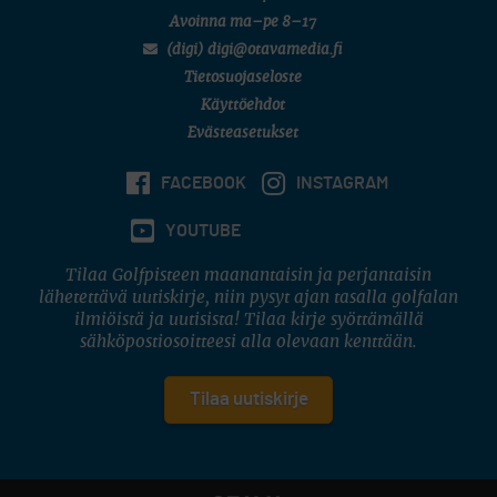
Avoinna ma–pe 8–17
(digi) digi@otavamedia.fi
Tietosuojaseloste
Käyttöehdot
Evästeasetukset
FACEBOOK
INSTAGRAM
YOUTUBE
Tilaa Golfpisteen maanantaisin ja perjantaisin
lähetettävä uutiskirje, niin pysyt ajan tasalla golfalan
ilmiöistä ja uutisista! Tilaa kirje syöttämällä
sähköpostiosoitteesi alla olevaan kenttään.
Tilaa uutiskirje