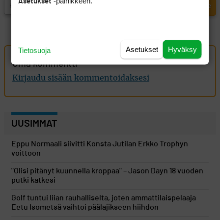
-painikkeen.
Asetukset
Asetukset
Hyväksy
Tietosuoja
Oma kommentti
Kirjaudu sisään kommentoidaksesi
UUSIMMAT
Eppu Normaali siivitti Konsta Jutilan Erkko Trophyn
voittoon
"Olisi pitänyt kuunnella kroppaa" – Jason Dayn 18 vuoden
putki katkesi
Golf tuntui liian rauhalliselta, joten ammattilaispelaaja
Eetu Isometsä vaihtoi päälajikseen hiihdon