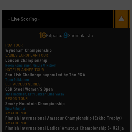
- Live Scoring -
16
9
Kilpailua
Suomalaista
PGA TOUR
Wyndham Championship
LADIES EUROPEAN TOUR
London Championship
Noora Komulainen, Ursula Wikström
HOTELPLANNER TOUR
Scottish Challenge supported by The R&A
Tapio Pulkkanen
LET ACCESS SERIES
CSK Steel Women´S Open
Anna Backman, Katri Bakker, Elina Saksa
EPSON TOUR
Smoky Mountain Championship
Kiira Riihijärvi
AMATÖÖRIGOLF
Finnish International Amateur Championship (Erkko Trophy)
AMATÖÖRIGOLF
Finnish International Ladies' Amateur Championship (+ U21 ja