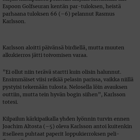
Espoon Golfseuran kentän par-tuloksen, heistä
parhaana tuloksen 66 (–6) pelannut Rasmus
Karlsson.
Karlsson aloitti päivänsä birdiellä, mutta muuten
alkukierros jätti toivomisen varaa.
”Ei ollut niin terävä startti kuin olisin halunnut.
Ensimmäiset viisi reikää pelasin parissa, vaikka niillä
pystyisi tekemään tulosta. Nelosella löin avauksen
outtiin, mutta tein hyvän bogin siihen”, Karlsson
totesi.
Kilpailun kärkipaikalla yhden lyönnin turvin ennen
Joachim Altosta (–5) oleva Karlsson antoi kuitenkin
itselleen puhtaat paperit loppukierroksen peli-