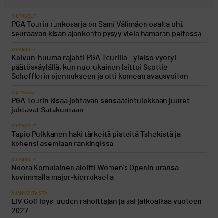
KILPAGOLF
PGA Tourin runkosarja on Sami Välimäen osalta ohi,
seuraavan kisan ajankohta pysyy vielä hämärän peitossa
KILPAGOLF
Koivun-huuma räjähti PGA Tourilla – yleisö vyöryi
päätösväylällä, kun nuorukainen laittoi Scottie
Schefflerin ojennukseen ja otti komean avausvoiton
KILPAGOLF
PGA Tourin kisaa johtavan sensaatiotulokkaan juuret
johtavat Satakuntaan
KILPAGOLF
Tapio Pulkkanen haki tärkeitä pisteitä Tshekistä ja
kohensi asemiaan rankingissa
KILPAGOLF
Noora Komulainen aloitti Women’s Openin uransa
kovimmalla major-kierroksella
AJANKOHTAISTA
LIV Golf löysi uuden rahoittajan ja sai jatkoaikaa vuoteen
2027