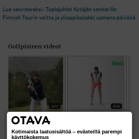
Lue seuraavaksi: Tuplajuhlat Kytäjän sankarille:
Finnish Tourin voitto ja ylioppilaslakki samana päivänä
Kotimaista laatusisältöä – evästeillä parempi
käyttökokemus