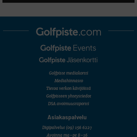
U18/FJT/Aulanko)
KORN FERRY TOUR
Pinnacle Bank Championship
LEGENDS TOUR
Staysure PGA Seniors Championship
AMATÖÖRIGOLF
U.S. Women's Amateur Championship
AMATÖÖRIGOLF
English Boys' (U14) Open Amateur Stroke Play Championship
Eeli Krankka, Lionel Mutikainen
MUU
Kivitippu Classic Invitational 2026
LIV GOLF
New York
Golfpiste mediakortti
SM-KILPAILUT
SM-reikäpeli (M50/Kymen Golf)
Mediahinnasto
FINNISH JUNIOR TOUR
Tietoa verkon kävijöistä
7 (U18 ja U21/pojat/Tahko)
MID TOUR
Golfpisteen yhteystiedot
6 (Archipelagia Golf)
DSA avoimuusraportti
Asiakaspalvelu
Digipalvelut
(09) 156 6227
Avoinna ma–pe 8–16