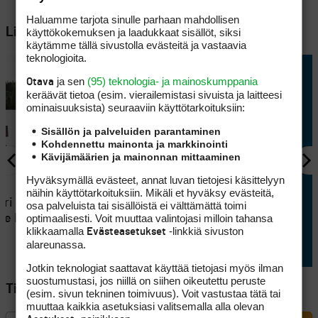
Haluamme tarjota sinulle parhaan mahdollisen
Lisää aiheesta
käyttökokemuksen ja laadukkaat sisällöt, siksi
käytämme tällä sivustolla evästeitä ja vastaavia
teknologioita.
ja sen
(95) teknologia- ja mainoskumppania
Otava
keräävät tietoa (esim. vierailemis­tasi sivuista ja laitteesi
ominaisuuk­sista) seuraaviin käyttötarkoituksiin:
Sisällön ja palveluiden parantaminen
Kohdennettu mainonta ja markkinointi
Kävijämäärien ja mainonnan mittaaminen
Hyväksymällä evästeet, annat luvan tietojesi käsittelyyn
KILPAGOLF
näihin käyttötarkoituksiin. Mikäli et hyväksy evästeitä,
eri ratkesi
Mailavalintojen kanssa
osa palveluista tai sisällöistä ei välttämättä toimi
optimaalisesti. Voit muuttaa valintojasi milloin tahansa
lle Hook
arponut Kristian Kulokorpi
klikkaamalla
-linkkiä sivuston
Evästeasetukset
kärjessä Finnish Tourilla
alareunassa.
Jotkin teknologiat saattavat käyttää tietojasi myös ilman
suostumustasi, jos niillä on siihen oikeutettu peruste
Tilaa Golfpisteen uutiskirje
(esim. sivun tekninen toimivuus). Voit vastustaa tätä tai
muuttaa kaikkia asetuksiasi valitsemalla alla olevan