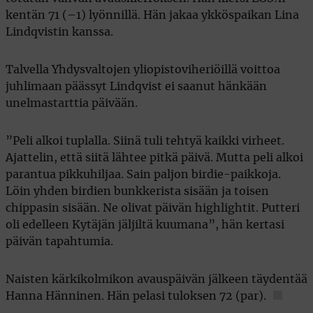
kentän 71 (–1) lyönnillä. Hän jakaa ykköspaikan Lina
Lindqvistin kanssa.
Talvella Yhdysvaltojen yliopistoviheriöillä voittoa
juhlimaan päässyt Lindqvist ei saanut hänkään
unelmastarttia päivään.
”Peli alkoi tuplalla. Siinä tuli tehtyä kaikki virheet.
Ajattelin, että siitä lähtee pitkä päivä. Mutta peli alkoi
parantua pikkuhiljaa. Sain paljon birdie-paikkoja.
Löin yhden birdien bunkkerista sisään ja toisen
chippasin sisään. Ne olivat päivän highlightit. Putteri
oli edelleen Kytäjän jäljiltä kuumana”, hän kertasi
päivän tapahtumia.
Naisten kärkikolmikon avauspäivän jälkeen täydentää
Hanna Hänninen. Hän pelasi tuloksen 72 (par).