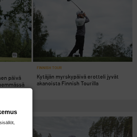
FINNISH TOUR
Kytäjän myrskypäivä erotteli jyvät
nen päivä
akanoista Finnish Tourilla
yynemmässä
sossa
okemus
isällöt,