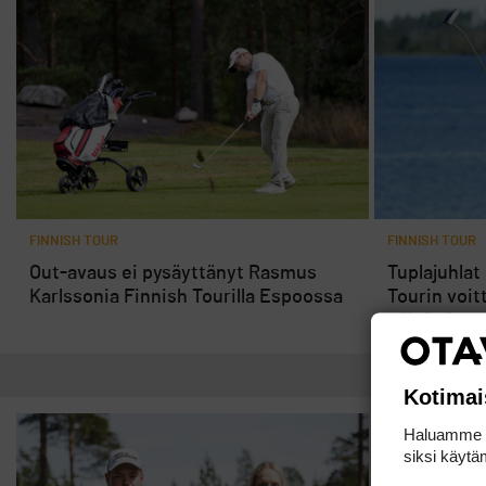
FINNISH TOUR
FINNISH TOUR
Out-avaus ei pysäyttänyt Rasmus
Tuplajuhlat
Karlssonia Finnish Tourilla Espoossa
Tourin voit
päivänä
Kotimai
Haluamme ta
siksi käytäm