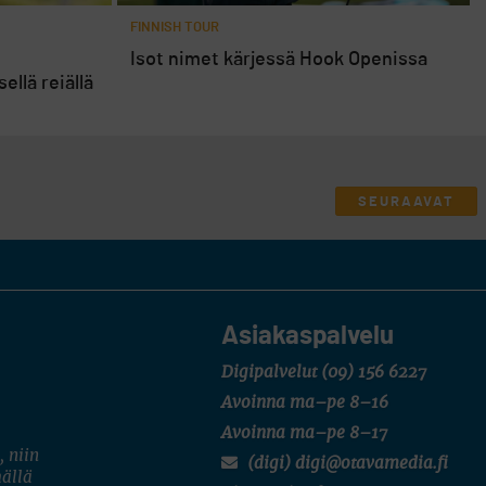
FINNISH TOUR
Isot nimet kärjessä Hook Openissa
ellä reiällä
SEURAAVAT
Asiakaspalvelu
Digipalvelut
(09) 156 6227
Avoinna ma–pe 8–16
Avoinna ma–pe 8–17
, niin
(digi) digi@otavamedia.fi
mällä