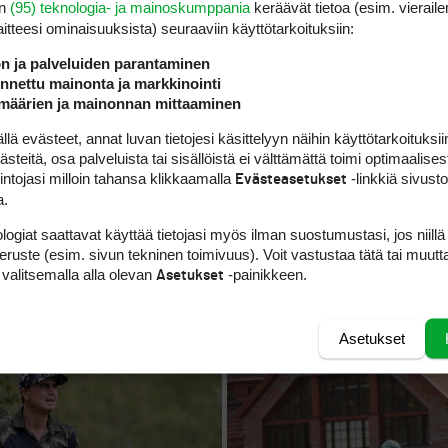
en
(95) teknologia- ja mainoskumppania
keräävät tietoa (esim. vieraile
laitteesi ominaisuuk­sista) seuraaviin käyttötarkoituksiin:
ön ja palveluiden parantaminen
nettu mainonta ja markkinointi
määrien ja mainonnan mittaaminen
 evästeet, annat luvan tietojesi käsittelyyn näihin käyttötarkoituksiin
teitä, osa palveluista tai sisällöistä ei välttämättä toimi optimaalisest
FINNISH TOUR
intojasi milloin tahansa klikkaamalla
-linkkiä sivust
Evästeasetukset
a.
inen kaksikko nousi
Finnish Tour käynnistyi
nnish Tour -kilpailun
poikkeusoloissa, mutta tul
logiat saattavat käyttää tietojasi myös ilman suostumustasi, jos niillä
silti kova
peruste (esim. sivun tekninen toimivuus). Voit vastustaa tätä tai muutt
 valitsemalla alla olevan
-painikkeen.
Asetukset
Asetukset