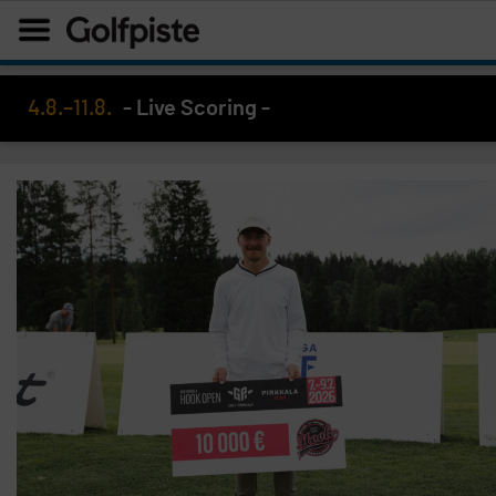
4.8.–11.8.
- Live Scoring -