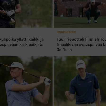
FINNISH TOUR
ulipoika yllätti kaikki ja
Tuuli riepotteli Finnish To
öspäivään kärkipaikalta
finaalikisan avauspäivää L
Golfissa