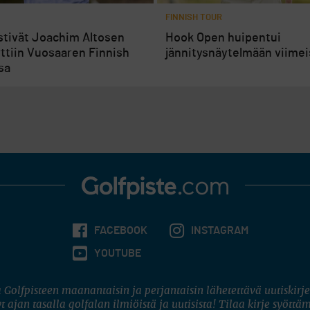
FINNISH TOUR
stivät Joachim Altosen
Hook Open huipentui
ttiin Vuosaaren Finnish
jännitysnäytelmään viimeis
sa
FACEBOOK
INSTAGRAM
YOUTUBE
 Golfpisteen maanantaisin ja perjantaisin lähetettävä uutiskirje
t ajan tasalla golfalan ilmiöistä ja uutisista! Tilaa kirje syöttä