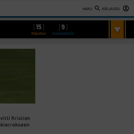
HAKU
KIRJAUDU
[
15
]
[
9
]
Kilpailua
Suomalaista
vitti Kristian
ukierrokseen