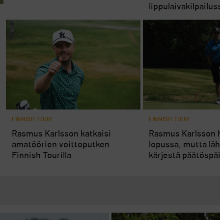
lippulaivakilpailus
FINNISH TOUR
FINNISH TOUR
Rasmus Karlsson katkaisi
Rasmus Karlsson h
amatöörien voittoputken
lopussa, mutta lä
Finnish Tourilla
kärjestä päätöspä