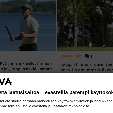
FINNISH TOUR
1
 Kytäjän sankarille: Finnish
Kytäjän Finnish Tourin toi
to ja ylioppilaslakki samana
pelattiin ensimmäistä t
kelissä ja se näkyi tulosta
sta laatusisältöä – evästeillä parempi käyttök
rjota sinulle parhaan mahdollisen käyttökokemuksen ja laadukkaat s
me tällä sivustolla evästeitä ja vastaavia teknologioita.