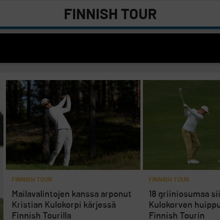
FINNISH TOUR
FINNISH TOUR
FINNISH TOUR
Mailavalintojen kanssa arponut
18 griiniosumaa sii
Kristian Kulokorpi kärjessä
Kulokorven huipp
Finnish Tourilla
Finnish Tourin