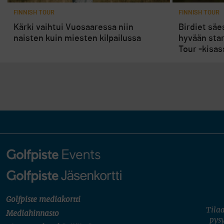
FINNISH TOUR
FINNISH TOUR
Kärki vaihtui Vuosaaressa niin
Birdiet säe
naisten kuin miesten kilpailussa
hyvään star
Tour -kisas
Golfpiste mediakortti
Tilaa
Mediahinnasto
pysy