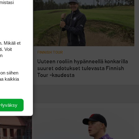
mis­tasi
. Mikäli et
i. Voit
FINNISH TOUR
on
Uuteen rooliin hypänneellä konkarilla
ostaso oli
suuret odotukset tulevasta Finnish
 on siihen
Tour -kaudesta
aa kaikkia
Hyväksy