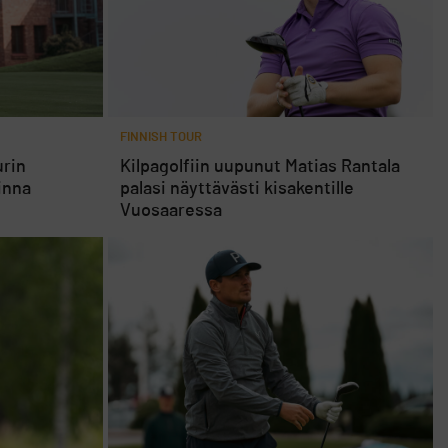
FINNISH TOUR
urin
Kilpagolfiin uupunut Matias Rantala
inna
palasi näyttävästi kisakentille
Vuosaaressa