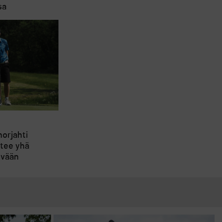
sa
orjahti
htee yhä
ivään