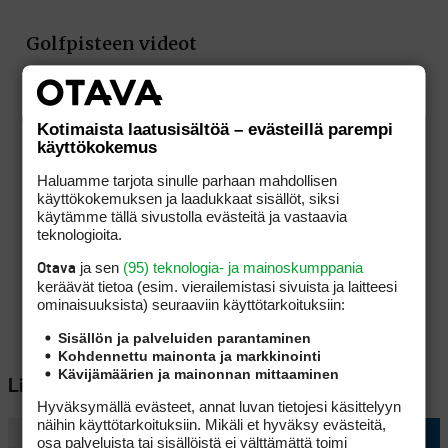
Kotimaista laatusisältöä – evästeillä parempi
käyttökokemus
Haluamme tarjota sinulle parhaan mahdollisen
käyttökokemuksen ja laadukkaat sisällöt, siksi
käytämme tällä sivustolla evästeitä ja vastaavia
teknologioita.
ja sen
(95) teknologia- ja mainoskumppania
Otava
keräävät tietoa (esim. vierailemis­tasi sivuista ja laitteesi
ominaisuuk­sista) seuraaviin käyttötarkoituksiin:
Sisällön ja palveluiden parantaminen
Kohdennettu mainonta ja markkinointi
Kävijämäärien ja mainonnan mittaaminen
Lisää aiheesta
Hyväksymällä evästeet, annat luvan tietojesi käsittelyyn
näihin käyttötarkoituksiin. Mikäli et hyväksy evästeitä,
osa palveluista tai sisällöistä ei välttämättä toimi