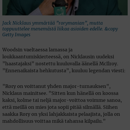
Jack Nicklaus ymmärtää ”rorymanian”, mutta
toppuuttelee menemästä liikaa asioiden edelle. &copy
Getty Images
Woodsin vaeltaessa lamassa ja
loukkaantumiskierteessä, on Nicklausin uudeksi
”haastajaksi” nostettu kuuluvalla äänellä McIlroy.
”Ennenaikaista hehkutusta”, kuuluu legendan viesti:
”Rory on voittanut yhden major-turnauksen”,
Nicklaus mainitsee. ”Sitten kun hänellä on koossa
kaksi, kolme tai neljä major-voittoa voimme sanoa,
että meillä on mies jota sopii pitää silmällä. Siihen
saakka Rory on yksi lahjakkaista pelaajista, jolla on
mahdollisuus voittaa mikä tahansa kilpailu.”