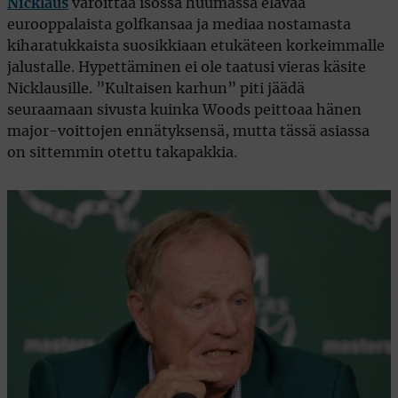
Nicklaus
varoittaa isossa huumassa elävää
eurooppalaista golfkansaa ja mediaa nostamasta
kiharatukkaista suosikkiaan etukäteen korkeimmalle
jalustalle. Hypettäminen ei ole taatusi vieras käsite
Nicklausille. ”Kultaisen karhun” piti jäädä
seuraamaan sivusta kuinka Woods peittoaa hänen
major-voittojen ennätyksensä, mutta tässä asiassa
on sittemmin otettu takapakkia.