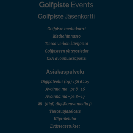
English Boys' (U14) Open Amateur Stroke Play Championship
Eeli Krankka, Lionel Mutikainen
MUU
Kivitippu Classic Invitational 2026
LIV GOLF
New York
Golfpiste mediakortti
SM-KILPAILUT
SM-reikäpeli (M50/Kymen Golf)
Mediahinnasto
FINNISH JUNIOR TOUR
Tietoa verkon kävijöistä
7 (U18 ja U21/pojat/Tahko)
MID TOUR
Golfpisteen yhteystiedot
6 (Archipelagia Golf)
DSA avoimuusraportti
Asiakaspalvelu
Digipalvelut
(09) 156 6227
Avoinna ma–pe 8–16
Avoinna ma–pe 8–17
(digi) digi@otavamedia.fi
Tietosuojaseloste
Käyttöehdot
Evästeasetukset