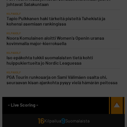
johtavat Satakuntaan
KILPAGOLF
Tapio Pulkkanen haki tärkeitä pisteitä Tshekistä ja
kohensi asemiaan rankingissa
KILPAGOLF
Noora Komulainen aloitti Women’s Openin uransa
kovimmalla major-kierroksella
KILPAGOLF
Iso epäkohta tukkii suomalaisten tietä kohti
huippukiertueita jo Nordic Leaguessa
KILPAGOLF
PGA Tourin runkosarja on Sami Välimäen osalta ohi,
seuraavan kisan ajankohta pysyy vielä hämärän peitossa
- Live Scoring -
16
9
Kilpailua
Suomalaista