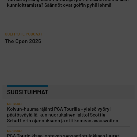
kunnioittamista? Säännöt ovat golfin pyhä lehmä
GOLFPISTE PODCAST
The Open 2026
SUOSITUIMMAT
KILPAGOLF
Koivun-huuma räjähti PGA Tourilla – yleisö vyöryi
päätösväylällä, kun nuorukainen laittoi Scottie
Schefflerin ojennukseen ja otti komean avausvoiton
KILPAGOLF
PGA Tourin kisaa johtavan sensaatiotulokkaan juuret