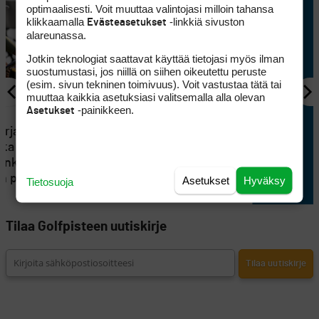
optimaalisesti. Voit muuttaa valintojasi milloin tahansa
klikkaamalla
-linkkiä sivuston
Evästeasetukset
alareunassa.
Jotkin teknologiat saattavat käyttää tietojasi myös ilman
suostumustasi, jos niillä on siihen oikeutettu peruste
(esim. sivun tekninen toimivuus). Voit vastustaa tätä tai
muuttaa kaikkia asetuksiasi valitsemalla alla olevan
-painikkeen.
Asetukset
KILPAGOLF
Tällä joukkueella Eurooppa
arja on
lähtee Solheim Cupissa
ta ohi,
USA:n kaatoon
jankohta
än peitossa
Asetukset
Hyväksy
Tietosuoja
Tilaa Golfpisteen uutiskirje