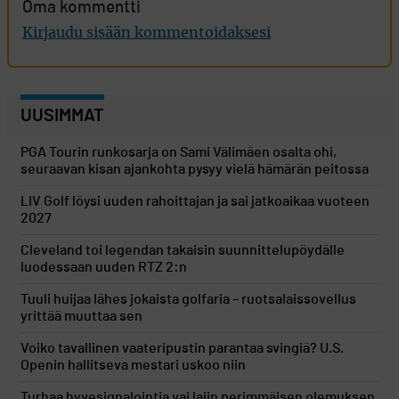
Oma kommentti
Kirjaudu sisään kommentoidaksesi
UUSIMMAT
PGA Tourin runkosarja on Sami Välimäen osalta ohi,
seuraavan kisan ajankohta pysyy vielä hämärän peitossa
LIV Golf löysi uuden rahoittajan ja sai jatkoaikaa vuoteen
2027
Cleveland toi legendan takaisin suunnittelupöydälle
luodessaan uuden RTZ 2:n
Tuuli huijaa lähes jokaista golfaria – ruotsalaissovellus
yrittää muuttaa sen
Voiko tavallinen vaateripustin parantaa svingiä? U.S.
Openin hallitseva mestari uskoo niin
Turhaa hyvesignalointia vai lajin perimmäisen olemuksen