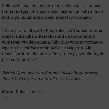
Vaikka Nicklausin lausuntojen rivien välistä haluaisi
tehdä tiettyjä johtopäätöksiä, uskoo hän silti aidosti
McIlroyn kullanhohtoiseen menestystarinaan:
”Olen sitä mieltä, että Rory tulee voittamaan monia
major-turnauksia. Katsokaa mitä hän on tehnyt
viimeisen vuoden aikana: hän olisi voinut voittaa US
Openin lisäksi Mastersin ja British Openin. Aika
näyttää miten käy, mutta Rory tulee pysymään hyvin
pitkään tapetilla.”
British Open pelataan Sandwichissä, Englannissa,
Royal St George’sin kentällä 14.-17.7.2011
Marko Kuivasaari