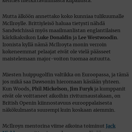
kenties merkittävimmästä kilpailusta.
Mutta älköön annettako koko kunniaa tulikuumalle
McIlroylle. Brittiyleisö haluaa tietysti nähdä
Sandwichissä myös maailmanlistan englantilaisen
kärkikaksikon
Luke Donaldin
ja
Lee Westwoodin
.
Ironista kyllä nämä McIlroyta monin verroin
kokeneemmat pelaajat eivät ole vielä päässeet
maistelemaan major-voiton tuomaa autuutta.
Miesten huippugolfin valtikka on Euroopassa, ja tämä
jos mikä saa Dawsonin hieromaan käsiään yhteen.
Kun Woods,
Phil Mickelson
,
Jim Furyk
ja kumppanit
eivät ole voittaneet aikoihin riviturnaustakaan, on
British Openin kiinnostavuus eurooppalaisesta
näkökulmasta suurempi kuin koskaan aiemmin.
McIlroyn mentorina viime aikoina toiminut
Jack