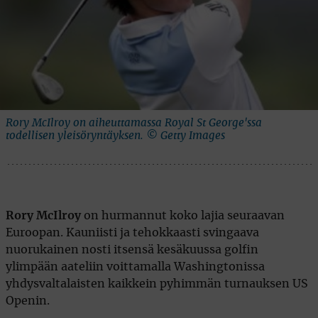
Rory McIlroy on aiheuttamassa Royal St George'ssa
todellisen yleisöryntäyksen. © Getty Images
Rory McIlroy
on hurmannut koko lajia seuraavan
Euroopan. Kauniisti ja tehokkaasti svingaava
nuorukainen nosti itsensä kesäkuussa golfin
ylimpään aateliin voittamalla Washingtonissa
yhdysvaltalaisten kaikkein pyhimmän turnauksen US
Openin.