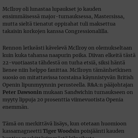
McIlroy oli lunastaa lupaukset jo kauden
ensimmäisessä major-turnauksessa, Mastersissa,
mutta sieltä tienatut oppirahat tuli maksettua
takaisin korkojen kanssa Congressionalilla.
Rennon letkeästi kävelevä McIlroy on olemukseltaan
kuin kuka tahansa naapurin poika. Diivan elkeitä tästä
22-vuotiaasta tähdestä on turha etsiä, siksi häntä
lienee niin helppo fanittaa. McIlroyn tämänhetkinen
suosio on mitattavissa torstaina käynnistyvän British
Openin lipunmyynnin perusteella. R&A:n pääjohtajan
Peter Dawsonin
mukaan Sandwichin turnaukseen on
myyty lippuja 20 prosenttia viimevuotista Openia
enemmän.
Tämä on merkittävä lisäys, kun otetaan huomioon
kassamagneetti
Tiger Woodsin
poisjäänti kauden