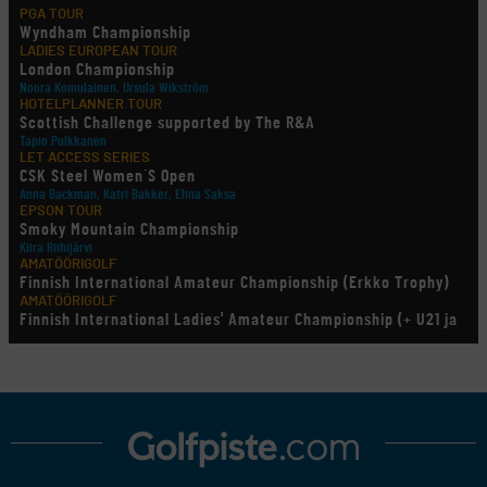
PGA TOUR
Wyndham Championship
LADIES EUROPEAN TOUR
London Championship
Noora Komulainen, Ursula Wikström
HOTELPLANNER TOUR
Scottish Challenge supported by The R&A
Tapio Pulkkanen
LET ACCESS SERIES
CSK Steel Women´S Open
Anna Backman, Katri Bakker, Elina Saksa
EPSON TOUR
Smoky Mountain Championship
Kiira Riihijärvi
AMATÖÖRIGOLF
Finnish International Amateur Championship (Erkko Trophy)
AMATÖÖRIGOLF
Finnish International Ladies' Amateur Championship (+ U21 ja
U18/FJT/Aulanko)
KORN FERRY TOUR
Pinnacle Bank Championship
LEGENDS TOUR
Staysure PGA Seniors Championship
AMATÖÖRIGOLF
U.S. Women's Amateur Championship
AMATÖÖRIGOLF