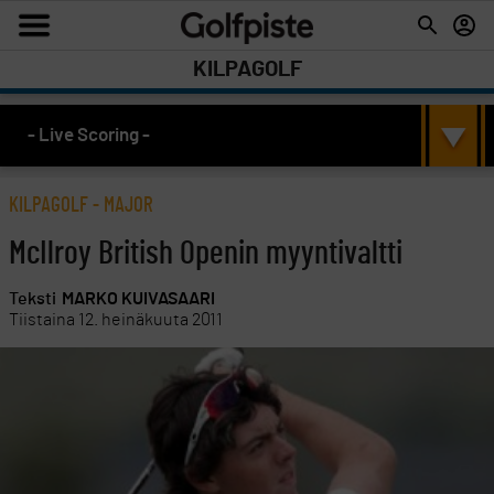
KILPAGOLF
- Live Scoring -
KILPAGOLF
-
MAJOR
McIlroy British Openin myyntivaltti
Teksti
MARKO KUIVASAARI
Tiistaina 12. heinäkuuta 2011