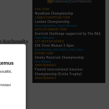
16
9
Kilpailua
Suomalaista
PGA TOUR
Wyndham Championship
LADIES EUROPEAN TOUR
London Championship
Noora Komulainen, Ursula Wikström
HOTELPLANNER TOUR
Scottish Challenge supported by The R&A
Tapio Pulkkanen
ko Korhoselta
LET ACCESS SERIES
CSK Steel Women´S Open
torstaina
Anna Backman, Katri Bakker, Elina Saksa
EPSON TOUR
Smoky Mountain Championship
Kiira Riihijärvi
okemus
AMATÖÖRIGOLF
ssä, joka
Finnish International Amateur
isällöt,
Championship (Erkko Trophy)
AMATÖÖRIGOLF
Finnish International Ladies' Amateur
mis­tasi
Championship (+ U21 ja U18/FJT/Aulanko)
een
KORN FERRY TOUR
Pinnacle Bank Championship
tisi
LEGENDS TOUR
Staysure PGA Seniors Championship
AMATÖÖRIGOLF