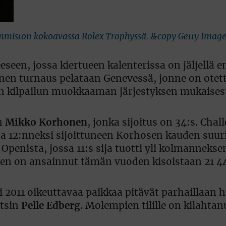
miston kokoavassa Rolex Trophyssä. &copy Getty Image
seen, jossa kiertueen kalenterissa on jäljellä e
n turnaus pelataan Genevessä, jonne on otett
en kilpailun muokkaaman järjestyksen mukaisest
an
Mikko Korhonen
, jonka sijoitus on 34:s. Cha
sa 12:nneksi sijoittuneen Korhosen kauden suur
penista, jossa 11:s sija tuotti yli kolmanneks
nen on ansainnut tämän vuoden kisoistaan 21 44
 2011 oikeuttavaa paikkaa pitävät parhaillaan 
tsin
Pelle Edberg
. Molempien tilille on kilahta