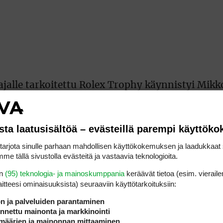
ajalle tarkoitettu Rolex Trophy käynnistyi Mik
äätteeksi sijalle 17. Kärkipaikkaan vaadittiin 
sta laatusisältöä – evästeillä parempi käyttök
ukana Genevessä käynnistyneessä Rolex Trophy
rjota sinulle parhaan mahdollisen käyttökokemuksen ja laadukkaat s
 Challenge Tourin vanhin turnaus.
me tällä sivustolla evästeitä ja vastaavia teknologioita.
en
(95) teknologia- ja mainoskumppania
keräävät tietoa (esim. vieraile
laitteesi ominaisuuk­sista) seuraaviin käyttötarkoituksiin:
a 40 on valikoitunut turnaukseen suoraan kiertu
eli
Matteo Manasserolle
ja
Julien Clémentille
hel
ön ja palveluiden parantaminen
nettu mainonta ja markkinointi
määrien ja mainonnan mittaaminen