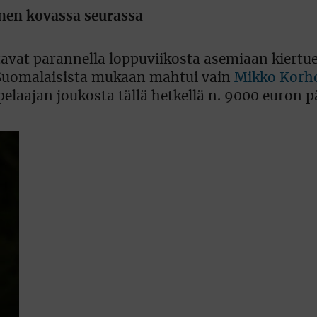
onen kovassa seurassa
tavat parannella loppuviikosta asemiaan kiertu
 Suomalaisista mukaan mahtui vain
Mikko Korh
elaajan joukosta tällä hetkellä n. 9000 euron p