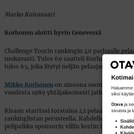
Marko Kuivasaari
Korhonen aloitti hyvin Genevessä
Challenge Tourin rankingin 40 parhaalle pela
mukavasti. Tulos 69 saatteli Korhosen päivän p
tulos 65, joka löytyi neljän pelaajan kortista.
Kotimai
Mikko Korhonen
on ainoana suomalaisena m
Haluamme ta
vuodesta 1989 yhtäjaksoisesti jatkuneena on
siksi käytäm
ja s
Otava
sivuista ja 
Kisaan starttasi torstaina 42 pelaajaa, joist
rankinglistan perusteella. Kahdelle pelaajalle 
Sisäll
pelipaikka sponsorin villin kortin turvin.
Kohden
Kävijä