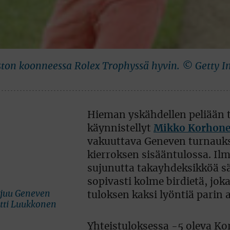
ton koonneessa Rolex Trophyssä hyvin. © Getty 
Hieman yskähdellen peliään 
käynnistellyt
Mikko Korhon
vakuuttava Geneven turnauks
kierroksen sisääntulossa. Ilm
sujunutta takayhdeksikköä sä
sopivasti kolme birdietä, joka
ujuu Geneven
tuloksen kaksi lyöntiä parin a
ntti Luukkonen
Yhteistuloksessa -5 oleva K