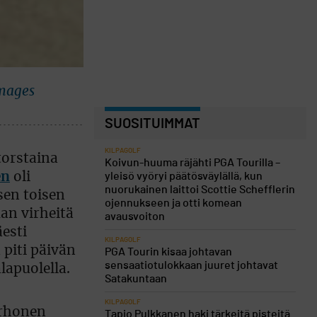
Images
SUOSITUIMMAT
KILPAGOLF
torstaina
Koivun-huuma räjähti PGA Tourilla –
en
oli
yleisö vyöryi päätösväylällä, kun
nuorukainen laittoi Scottie Schefflerin
en toisen
ojennukseen ja otti komean
an virheitä
avausvoiton
esti
KILPAGOLF
 piti päivän
PGA Tourin kisaa johtavan
sensaatiotulokkaan juuret johtavat
lapuolella.
Satakuntaan
KILPAGOLF
orhonen
Tapio Pulkkanen haki tärkeitä pisteitä