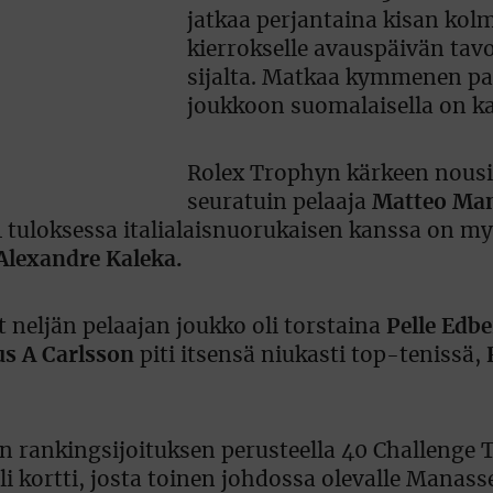
jatkaa perjantaina kisan kol
kierrokselle avauspäivän tavo
sijalta. Matkaa kymmenen p
joukkoon suomalaisella on ka
Rolex Trophyn kärkeen nousi
seuratuin pelaaja
Matteo Ma
1 tuloksessa italialaisnuorukaisen kanssa on my
Alexandre Kaleka.
 neljän pelaajan joukko oli torstaina
Pelle Edb
s A Carlsson
piti itsensä niukasti top-tenissä,
en rankingsijoituksen perusteella 40 Challenge 
lli kortti, josta toinen johdossa olevalle Manasse