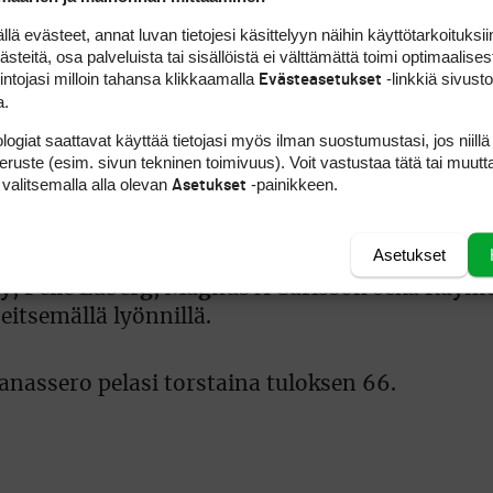
 evästeet, annat luvan tietojesi käsittelyyn näihin käyttötarkoituksiin
ut, sillä hän on tuloksellaan 69 kisassa 17:nte
teitä, osa palveluista tai sisällöistä ei välttämättä toimi optimaalisest
stä birdiestä ja kahdesta bogista.
intojasi milloin tahansa klikkaamalla
-linkkiä sivust
Evästeasetukset
a.
isi kauden 10 jäljellä olevasta kisasta muutama
logiat saattavat käyttää tietojasi myös ilman suostumustasi, jos niillä
peruste (esim. sivun tekninen toimivuus). Voit vastustaa tätä tai muutt
iä kärkikymmenikön tuntumaan, jotta paikka Eur
 valitsemalla alla olevan
-painikkeen.
Asetukset
ngin 20 parasta saavat kauden päätyttyä pelioike
Asetukset
ry, Pelle Edberg, Magnus A Carlsson
sekä
Raymo
eitsemällä lyönnillä.
nassero pelasi torstaina tuloksen 66.