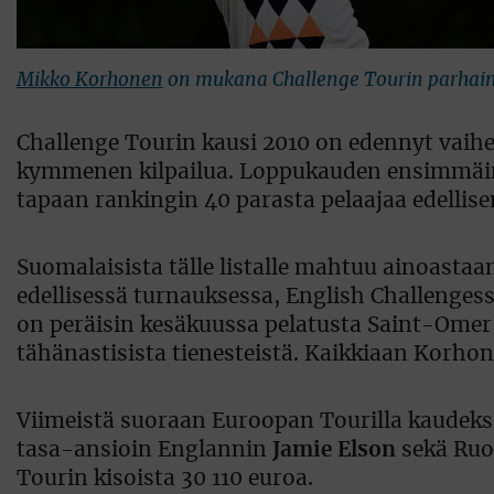
Mikko Korhonen
on mukana Challenge Tourin parhaim
Challenge Tourin kausi 2010 on edennyt vaihee
kymmenen kilpailua. Loppukauden ensimmäine
tapaan rankingin 40 parasta pelaajaa edellis
Suomalaisista tälle listalle mahtuu ainoasta
edellisessä turnauksessa, English Challenges
on peräisin kesäkuussa pelatusta Saint-Omer O
tähänastisista tienesteistä. Kaikkiaan Korho
Viimeistä suoraan Euroopan Tourilla kaudeksi
tasa-ansioin Englannin
Jamie Elson
sekä Ruo
Tourin kisoista 30 110 euroa.