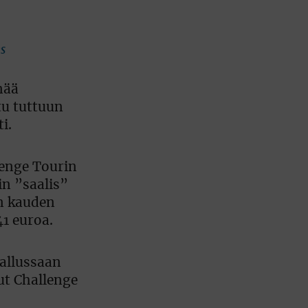
s
nää
u tuttuun
i.
llenge Tourin
in ”saalis”
en kauden
1 euroa.
hallussaan
nut Challenge