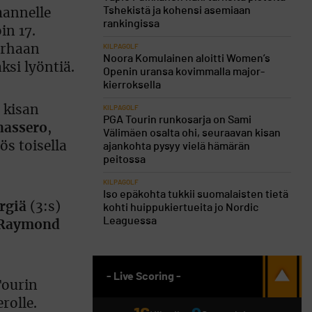
Tshekistä ja kohensi asemiaan
mannelle
rankingissa
in 17.
arhaan
KILPAGOLF
Noora Komulainen aloitti Women’s
ksi lyöntiä.
Openin uransa kovimmalla major-
kierroksella
 kisan
KILPAGOLF
PGA Tourin runkosarja on Sami
nassero
,
Välimäen osalta ohi, seuraavan kisan
ös toisella
ajankohta pysyy vielä hämärän
peitossa
KILPAGOLF
Iso epäkohta tukkii suomalaisten tietä
ergiä
(3:s)
kohti huippukiertueita jo Nordic
Leaguessa
Raymond
- Live Scoring -
Tourin
rolle.