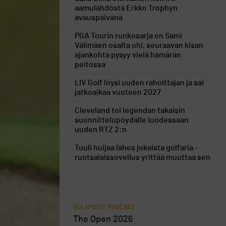
aamulähdöstä Erkko Trophyn
avauspäivänä
PGA Tourin runkosarja on Sami
Välimäen osalta ohi, seuraavan kisan
ajankohta pysyy vielä hämärän
peitossa
LIV Golf löysi uuden rahoittajan ja sai
jatkoaikaa vuoteen 2027
Cleveland toi legendan takaisin
suunnittelupöydälle luodessaan
uuden RTZ 2:n
Tuuli huijaa lähes jokaista golfaria –
ruotsalaissovellus yrittää muuttaa sen
GOLFPISTE PODCAST
The Open 2026