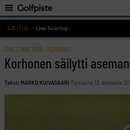
4.8.–11.8.
- Live Scoring -
CHALLENGE TOUR
-
KILPAGOLF
Korhonen säilytti asema
Teksti
MARKO KUIVASAARI
Torstaina 12. elokuuta 20