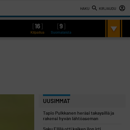
HAKU
KIRJAUDU
[
16
]
[
9
]
Kilpailua
Suomalaista
UUSIMMAT
Tapio Pulkkanen heräsi takaysillä ja
rakensi hyvän lähtöaseman
Saku Ellilä otti kaiken ilon irti