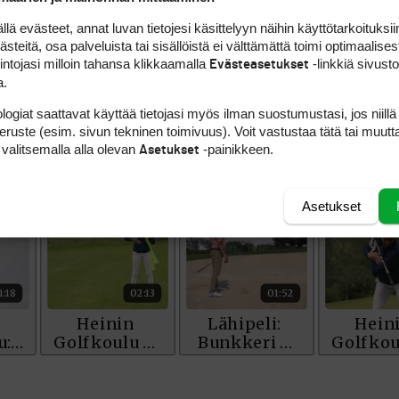
 evästeet, annat luvan tietojesi käsittelyyn näihin käyttötarkoituksiin
teitä, osa palveluista tai sisällöistä ei välttämättä toimi optimaalisest
intojasi milloin tahansa klikkaamalla
-linkkiä sivust
Evästeasetukset
a.
logiat saattavat käyttää tietojasi myös ilman suostumustasi, jos niillä
peruste (esim. sivun tekninen toimivuus). Voit vastustaa tätä tai muutt
 valitsemalla alla olevan
-painikkeen.
Asetukset
Asetukset