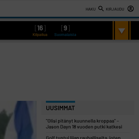
HAKU
KIRJAUDU
[
16
]
[
9
]
Kilpailua
Suomalaista
UUSIMMAT
"Olisi pitänyt kuunnella kroppaa" –
Jason Dayn 18 vuoden putki katkesi
Golf tuntui liian rauhalliselta, joten