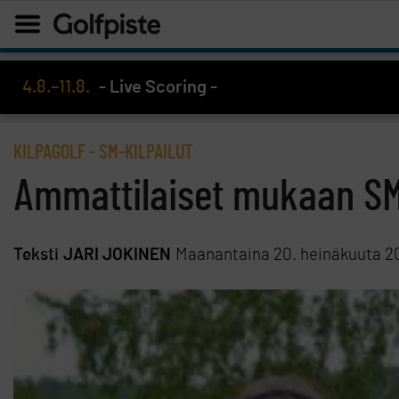
4.8.–11.8.
- Live Scoring -
KILPAGOLF
-
SM-KILPAILUT
Ammattilaiset mukaan SM
Teksti
JARI JOKINEN
Maanantaina 20. heinäkuuta 2