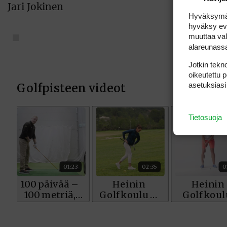
Jari Jokinen
Hyväksymällä
hyväksy eväs
muuttaa val
alareunass
Jotkin tekno
oikeutettu 
asetuksiasi
Tietosuoja