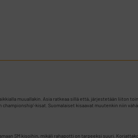
kkialla muuallakin. Asia ratkeaa sillä että, järjestetään liiton t
pen championship’-kisat. Suomalaiset kisaavat muutenkin niin vähän
aamaan SM kisoihin, mikäli rahapotti on tarpeeksi suuri. Korjattak