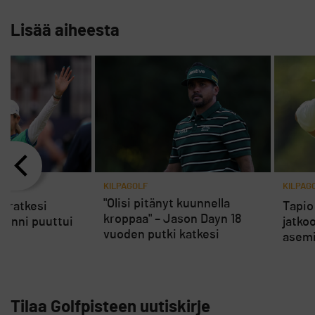
Lisää aiheesta
2
KILPAGOLF
KILPAG
"Olisi pitänyt kuunnella
 ratkesi
Tapio
kroppaa" – Jason Dayn 18
äonni puuttui
jatkoo
vuoden putki katkesi
asem
Tilaa Golfpisteen uutiskirje