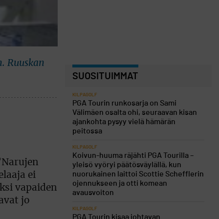
n. Ruuskan
SUOSITUIMMAT
KILPAGOLF
PGA Tourin runkosarja on Sami
Välimäen osalta ohi, seuraavan kisan
ajankohta pysyy vielä hämärän
peitossa
KILPAGOLF
Koivun-huuma räjähti PGA Tourilla –
 ”Narujen
yleisö vyöryi päätösväylällä, kun
nuorukainen laittoi Scottie Schefflerin
laaja ei
ojennukseen ja otti komean
oksi vapaiden
avausvoiton
avat jo
KILPAGOLF
PGA Tourin kisaa johtavan