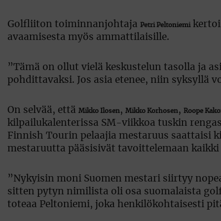
Golfliiton toiminnanjohtaja
kertoi
Petri Peltoniemi
avaamisesta myös ammattilaisille.
”Tämä on ollut vielä keskustelun tasolla ja a
pohdittavaksi. Jos asia etenee, niin syksyllä 
On selvää, että
,
,
Mikko Ilosen
Mikko Korhosen
Roope Kak
kilpailukalenterissa SM-viikkoa tuskin renga
Finnish Tourin pelaajia mestaruus saattaisi ki
mestaruutta pääsisivät tavoittelemaan kaikki
”Nykyisin moni Suomen mestari siirtyy nope
sitten pytyn nimilista oli osa suomalaista go
toteaa Peltoniemi, joka henkilökohtaisesti pi