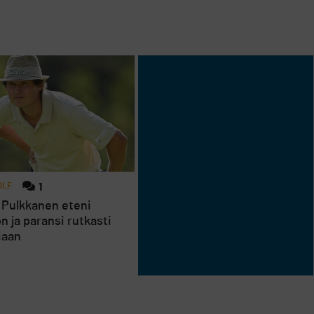
OLF
1
 Pulkkanen eteni
n ja paransi rutkasti
iaan