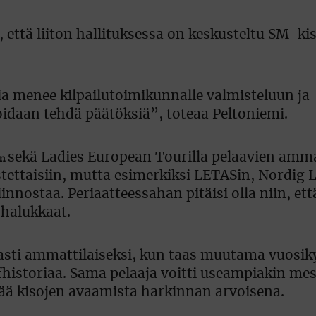
, että liiton hallituksessa on keskusteltu SM-ki
sia menee kilpailutoimikunnalle valmisteluun ja
voidaan tehdä päätöksiä”, toteaa Peltoniemi.
sekä Ladies European Tourilla pelaavien amma
on
stettaisiin, mutta esimerkiksi LETASin, Nordig 
innostaa. Periaatteessahan pitäisi olla niin, ett
 halukkaat.
asti ammattilaiseksi, kun taas muutama vuos
lfhistoriaa. Sama pelaaja voitti useampiakin me
tää kisojen avaamista harkinnan arvoisena.