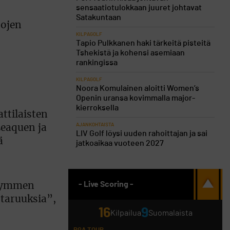
sensaatiotulokkaan juuret johtavat
Satakuntaan
sojen
KILPAGOLF
Tapio Pulkkanen haki tärkeitä pisteitä
Tshekistä ja kohensi asemiaan
rankingissa
KILPAGOLF
Noora Komulainen aloitti Women’s
Openin uransa kovimmalla major-
kierroksella
ttilaisten
AJANKOHTAISTA
Leaquen ja
LIV Golf löysi uuden rahoittajan ja sai
ä
jatkoaikaa vuoteen 2027
- Live Scoring -
ikymmen
staruuksia”,
16
9
Kilpailua
Suomalaista