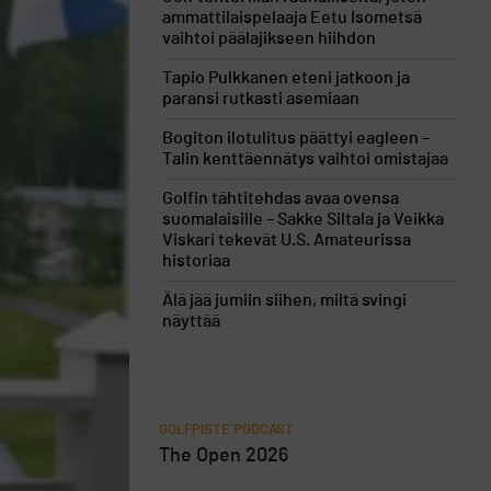
ammattilaispelaaja Eetu Isometsä
vaihtoi päälajikseen hiihdon
Tapio Pulkkanen eteni jatkoon ja
paransi rutkasti asemiaan
Bogiton ilotulitus päättyi eagleen –
Talin kenttäennätys vaihtoi omistajaa
Golfin tähtitehdas avaa ovensa
suomalaisille – Sakke Siltala ja Veikka
Viskari tekevät U.S. Amateurissa
historiaa
Älä jää jumiin siihen, miltä svingi
näyttää
GOLFPISTE PODCAST
The Open 2026