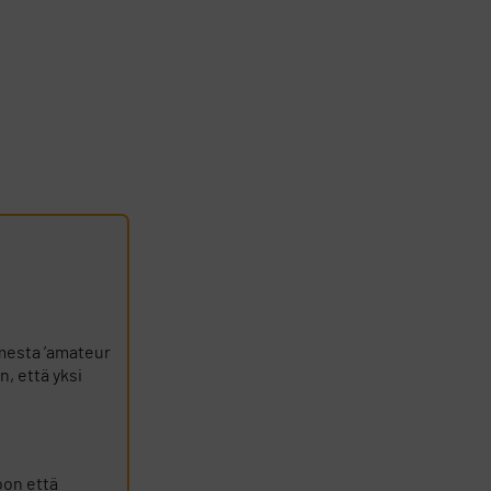
oimesta ’amateur
, että yksi
oon että