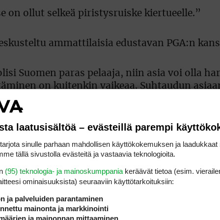
se on ollut selkeä piristysruiske kiertueelle.”
ä keskusteltu ammattilaisia edustavan PGA:n kans
olisi Suomen paras pelaaja, niin asia voi olla h
ytäminen on kuitenkin vaikeaa. Suhtaudun asia
lä hallituksessamme”, toteaa Suomen PGA ry:n
sta laatusisältöä – evästeillä parempi käyttök
a siitä voisi olla ammattilaisellekin hyötyä o
rjota sinulle parhaan mahdollisen käyttökokemuksen ja laadukkaat s
me tällä sivustolla evästeitä ja vastaavia teknologioita.
en
(95) teknologia- ja mainoskumppania
keräävät tietoa (esim. vieraile
laitteesi ominaisuuk­sista) seuraaviin käyttötarkoituksiin:
niin yleisön kuin mediankin mielenkiintoa kilp
ön ja palveluiden parantaminen
nettu mainonta ja markkinointi
määrien ja mainonnan mittaaminen