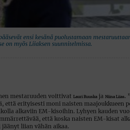
ka pääsevät ensi kesänä puolustamaan mestaruuttaa
se on myös Liiaksen suunnitelmissa.
omen mestaruuden voittivat
ja
.
Lauri Ruuska
Niina Liias
ä, että erityisesti moni naisten maajoukkueen pe
iikolla alkaviin EM-kisoihin. Lyhyen kauden vu
mmärrettävää, että koska naisten EM-kisat alk
 jäänyt liian vähän aikaa.