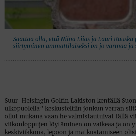
Saattaa olla, että Niina Liias ja Lauri Ruus
siirtyminen ammattilaiseksi on jo varmaa ja 
Suur-Helsingin Golfin Lakiston kentällä Su
ulkopuolella” keskusteltiin jonkun verran siit
ollut mukana vaan he valmistautuivat tällä v
viikonloppujen löytäminen on vaikeaa ja on y
keskiviikkona, lepoon ja matkustamiseen olisi