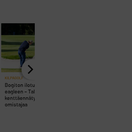
KILPAGOLF
KILPAGOLF
Bogiton ilotulitus päättyi
Golfin tähtitehdas ava
eagleen – Talin
ovensa suomalaisille –
kenttäennätys vaihtoi
Sakke Siltala ja Veikka
omistajaa
Viskari tekevät U.S.
Amateurissa historia