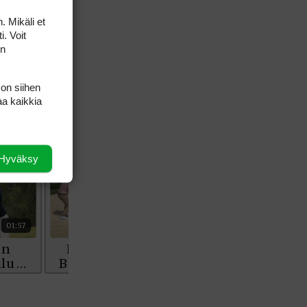
English Boys' (U14) Open Amateur Stroke
Play Championship
. Mikäli et
Eeli Krankka, Lionel Mutikainen
i. Voit
MUU
on
Kivitippu Classic Invitational 2026
LIV GOLF
New York
 on siihen
SM-KILPAILUT
SM-reikäpeli (M50/Kymen Golf)
aa kaikkia
FINNISH JUNIOR TOUR
7 (U18 ja U21/pojat/Tahko)
MID TOUR
6 (Archipelagia Golf)
Hyväksy