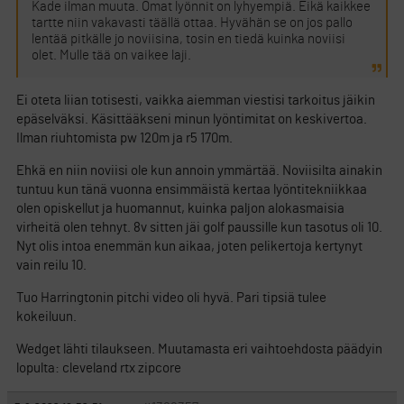
Kade ilman muuta. Omat lyönnit on lyhyempiä. Eikä kaikkee
tartte niin vakavasti täällä ottaa. Hyvähän se on jos pallo
lentää pitkälle jo noviisina, tosin en tiedä kuinka noviisi
olet. Mulle tää on vaikee laji.
Ei oteta liian totisesti, vaikka aiemman viestisi tarkoitus jäikin
epäselväksi. Käsittääkseni minun lyöntimitat on keskivertoa.
Ilman riuhtomista pw 120m ja r5 170m.
Ehkä en niin noviisi ole kun annoin ymmärtää. Noviisilta ainakin
tuntuu kun tänä vuonna ensimmäistä kertaa lyöntitekniikkaa
olen opiskellut ja huomannut, kuinka paljon alokasmaisia
virheitä olen tehnyt. 8v sitten jäi golf paussille kun tasotus oli 10.
Nyt olis intoa enemmän kun aikaa, joten pelikertoja kertynyt
vain reilu 10.
Tuo Harringtonin pitchi video oli hyvä. Pari tipsiä tulee
kokeiluun.
Wedget lähti tilaukseen. Muutamasta eri vaihtoehdosta päädyin
lopulta: cleveland rtx zipcore