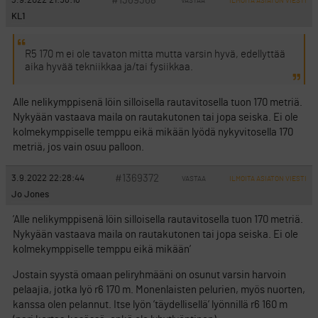
#1369368
3.9.2022 21:58:18
VASTAA
ILMOITA ASIATON VIESTI
KL1
R5 170 m ei ole tavaton mitta mutta varsin hyvä, edellyttää
aika hyvää tekniikkaa ja/tai fysiikkaa.
Alle nelikymppisenä löin silloisella rautavitosella tuon 170 metriä.
Nykyään vastaava maila on rautakutonen tai jopa seiska. Ei ole
kolmekymppiselle temppu eikä mikään lyödä nykyvitosella 170
metriä, jos vain osuu palloon.
#1369372
3.9.2022 22:28:44
VASTAA
ILMOITA ASIATON VIESTI
Jo Jones
’Alle nelikymppisenä löin silloisella rautavitosella tuon 170 metriä.
Nykyään vastaava maila on rautakutonen tai jopa seiska. Ei ole
kolmekymppiselle temppu eikä mikään’
Jostain syystä omaan peliryhmääni on osunut varsin harvoin
pelaajia, jotka lyö r6 170 m. Monenlaisten pelurien, myös nuorten,
kanssa olen pelannut. Itse lyön ’täydellisellä’ lyönnillä r6 160 m