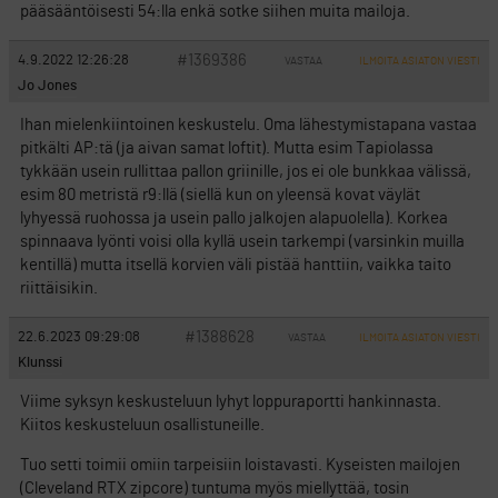
pääsääntöisesti 54:lla enkä sotke siihen muita mailoja.
#1369386
4.9.2022 12:26:28
VASTAA
ILMOITA ASIATON VIESTI
Jo Jones
Ihan mielenkiintoinen keskustelu. Oma lähestymistapana vastaa
pitkälti AP:tä (ja aivan samat loftit). Mutta esim Tapiolassa
tykkään usein rullittaa pallon griinille, jos ei ole bunkkaa välissä,
esim 80 metristä r9:llä (siellä kun on yleensä kovat väylät
lyhyessä ruohossa ja usein pallo jalkojen alapuolella). Korkea
spinnaava lyönti voisi olla kyllä usein tarkempi (varsinkin muilla
kentillä) mutta itsellä korvien väli pistää hanttiin, vaikka taito
riittäisikin.
#1388628
22.6.2023 09:29:08
VASTAA
ILMOITA ASIATON VIESTI
Klunssi
Viime syksyn keskusteluun lyhyt loppuraportti hankinnasta.
Kiitos keskusteluun osallistuneille.
Tuo setti toimii omiin tarpeisiin loistavasti. Kyseisten mailojen
(Cleveland RTX zipcore) tuntuma myös miellyttää, tosin