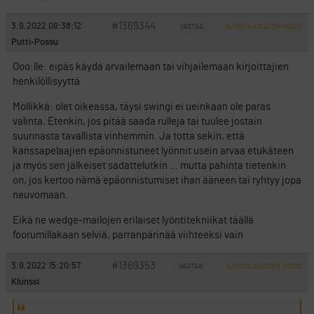
#1369344
3.9.2022 09:38:12
VASTAA
ILMOITA ASIATON VIESTI
Putti-Possu
Ooo:lle: eipäs käydä arvailemaan tai vihjailemaan kirjoittajien
henkilöllisyyttä
Möllikkä: olet oikeassa, täysi swingi ei ueinkaan ole paras
valinta. Etenkin, jos pitää saada rulleja tai tuulee jostain
suunnasta tavallista vinhemmin. Ja totta sekin, että
kanssapelaajien epäonnistuneet lyönnit usein arvaa etukäteen
ja myös sen jälkeiset sadattelutkin … mutta pahinta tietenkin
on, jos kertoo nämä epäonnistumiset ihan ääneen tai ryhtyy jopa
neuvomaan.
Eikä ne wedge-mailojen erilaiset lyöntitekniikat täällä
foorumillakaan selviä, parranpärinää viihteeksi vain
#1369353
3.9.2022 15:20:57
VASTAA
ILMOITA ASIATON VIESTI
Klunssi