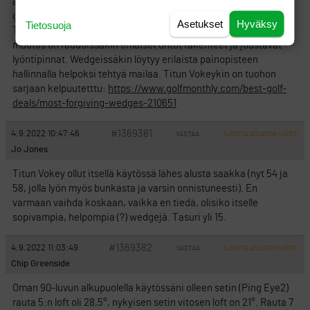
alkupuolella Mizunon mp-33 r5 oli 28 astetta. Nyt ”standardi”
game improvement raudoissa on tosiaan noin 24 astetta. Titun
Asetukset
Hyväksy
Tietosuoja
T100:ssa löytyy r5:ssä vielä 27 astetta. Ehkä kuitenkin se isoin
muutos on raudoissakin erilaiset ontot rakenteet ja joustavat
lyöntipinnat. Wedgeissäkin löytyy erilaista painopisteen
hallinnalla helpoksi tehtyä mailaa. Titun Vokeykin on tuohon
sarjaan kelpuutetttu:
https://www.golfmonthly.com/best-golf-
deals/most-forgiving-wedges-210651
#1369381
4.9.2022 10:47:46
VASTAA
ILMOITA ASIATON VIESTI
Jo Jones
Titun Vokey ollut itsellä käytössä lähes alusta saakka (nyt 54 ja
58, jolla lyön myös bunkasta ja varsin onnistuneesti). En
varmaan vaihda koskaan, vaikka en tiedä, olisiko itselle
sopivampia, helpompia (?) wedgejä. Tasuri yli 15.
#1369382
4.9.2022 11:03:49
VASTAA
ILMOITA ASIATON VIESTI
Chip Greenside
Oman 90-luvun alkupuolella käytössäni olleen setin (Ping Eye2)
rauta 5:n loft oli 28,5°, nykyisen setin vitosen loft on 21°. Rauta 7