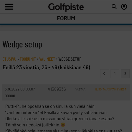
FORUM
Wedge setup
ETUSIVU
›
FOORUMIT
›
VÄLINEET
›
WEDGE SETUP
Esillä 23 viestiä, 26 - 48 (kaikkiaan 48)
1
2
#1369336
3.9.2022 00:00:07
VASTAA
ILMOITA ASIATON VIESTI
00000
Putti-P,, helppoahan se on sinulla kun vielä näin
”vanhemmitenkin”et kasilla alkavaa pysty sähläämään.
Oletko alle satkusta missannu yhtää greeniä tänä kesänä?
Tämä vain tiedoksi joillekkin.
Käydäänkö pelailemassa yks Mijaksen viikkokisa ens kuussa?