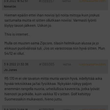
#1369357
3.9.2022 16:52:51
VASTAA
ILMOITA ASIATON VIESTI
Nimetön
Hieman epäilin ettei ihan noviisi lyö noita mittoja kuin joskus
sattumalta mutta et sitten ollutkaan noviisi. Varmasti lyönti
löytyy tauon jälkeen. Uskon jo.
This is internet..
Mulla on muuten sama Zipcore, tilasin helmikuun alussa ja jo
elokuun puolivälissä tuli. Jos on varastossa niin hyvä sitten. Mun
54/12 ei ollut.
#1369365
3.9.2022 21:32:36
VASTAA
ILMOITA ASIATON VIESTI
Jo Jones
R5 170 m ei ole tavaton mitta mutta varsin hyvä, edellyttää aika
hyvää tekniikkaa ja/tai fysiikkaa. Nykyään näkyy paljon
enemmän rangella nuoria, urheilullisia kavereita, jotka lyövät
hienosti ja pitkälle, kuin vaikka 10 v sitten. Golf kehittyy
Suomessakin mukavasti, hieno juttu.