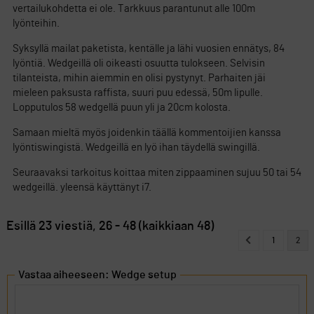
vertailukohdetta ei ole. Tarkkuus parantunut alle 100m
lyönteihin.
Syksyllä mailat paketista, kentälle ja lähi vuosien ennätys, 84
lyöntiä. Wedgeillä oli oikeasti osuutta tulokseen. Selvisin
tilanteista, mihin aiemmin en olisi pystynyt. Parhaiten jäi
mieleen paksusta raffista, suuri puu edessä, 50m lipulle.
Lopputulos 58 wedgellä puun yli ja 20cm kolosta.
Samaan mieltä myös joidenkin täällä kommentoijien kanssa
lyöntiswingistä. Wedgeillä en lyö ihan täydellä swingillä.
Seuraavaksi tarkoitus koittaa miten zippaaminen sujuu 50 tai 54
wedgeillä. yleensä käyttänyt i7.
Esillä 23 viestiä, 26 - 48 (kaikkiaan 48)
1
2
Vastaa aiheeseen: Wedge setup