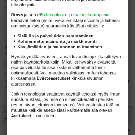
teknologioita.
Enemmän kuin 3-4 astetta. Vanhoissa Lynx Parallax -
ja sen
(95) teknologia- ja mainoskumppania
Otava
mailoissani r5 oli 30° (uudemmissa oli enää 28°, kuten myös
keräävät tietoa (esim. vierailemis­tasi sivuista ja laitteesi
vanhassa Wishonin 550-sarjassani) ja esim. Titun 718 AP2 r5:n
ominaisuuk­sista) seuraaviin käyttötarkoituksiin:
loft on vain 24° ja r7 on tuo 30°. Lisäksi monet (elleivät peräti
kaikki?) valmistajat ovat pidentäneet varsia 1/2 – 1 tuumaa tässä
Sisällön ja palveluiden parantaminen
20 vuoden aikana. Tarkoittaa sitä, että jos vanhalla r5:llä löisi
Kohdennettu mainonta ja markkinointi
Kävijämäärien ja mainonnan mittaaminen
170 metriä (kuten silloin 20 vuotta sitten löin), niin vähintään
sama matka lentäisi r6:lla ja lähelle pääsisi r7:llakin.
Hyväksymällä evästeet, annat luvan tietojesi käsittelyyn
näihin käyttötarkoituksiin. Mikäli et hyväksy evästeitä,
EDIT: Netistä löytyi tämmöinen lausunto:
osa palveluista tai sisällöistä ei välttämättä toimi
optimaalisesti. Voit muuttaa valintojasi milloin tahansa
”the 5 iron will have a lower trajectory and shorter carry distance
klikkaamalla
-linkkiä sivuston
Evästeasetukset
but more roll and more control. A 5 iron golf club will have a loft of
alareunassa.
anywhere from 21 to 27 degrees
.”
Jotkin teknologiat saattavat käyttää tietojasi myös ilman
Erot voivat siis olla aika hurjia 20 vuoden takaiseen…
suostumustasi, jos niillä on siihen oikeutettu peruste
(esim. sivun tekninen toimivuus). Voit vastustaa tätä tai
muuttaa kaikkia asetuksiasi valitsemalla alla olevan
#1369380
4.9.2022 10:37:16
VASTAA
ILMOITA ASIATON VIESTI
-painikkeen.
Asetukset
Arnold Palmer
Lynxit taisi olla jopa 90-luvun alkupuolelta? Aikanaan 2000 luvun