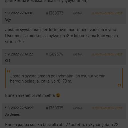
(pari kertaa kesässä, enkä ole lyhytlyöntinen).
#1369373
3.9.2022 22:40:01
VASTAA
ILMOITA ASIATON VIESTI
Ärjy
Jostain syystä mailojen loftit ovat muuttuneet vuosien myötä.
Useimmissa merkeissä nykyisen r8:n loft on sama kuin vuosia
sitten r7:n.
#1369374
3.9.2022 22:41:22
VASTAA
ILMOITA ASIATON VIESTI
KL1
Jostain syystä omaan peliryhmääni on osunut varsin
harvoin pelaajia, jotka lyö r6 170 m.
Ennen miehet olivat miehiä
#1369375
3.9.2022 22:50:21
VASTAA
ILMOITA ASIATON VIESTI
Jo Jones
Ennen pappa seiska taisi olla abt 27 astetta, nykyään jotain 22.