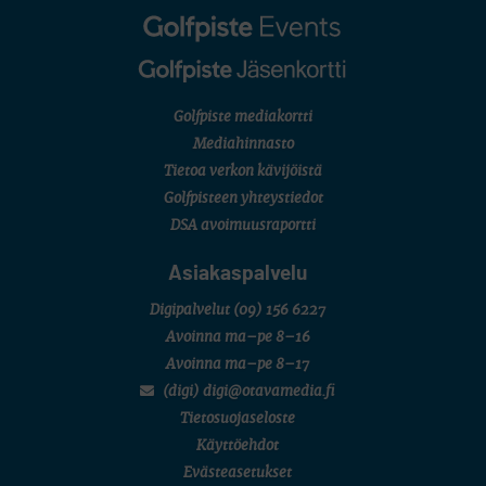
Golfpiste mediakortti
Mediahinnasto
Tietoa verkon kävijöistä
Golfpisteen yhteystiedot
DSA avoimuusraportti
Asiakaspalvelu
Digipalvelut
(09) 156 6227
Avoinna ma–pe 8–16
Avoinna ma–pe 8–17
(digi) digi@otavamedia.fi
Tietosuojaseloste
Käyttöehdot
Evästeasetukset