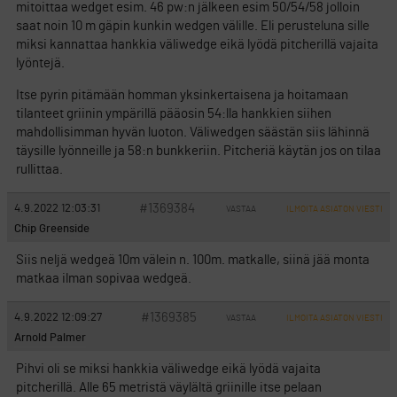
mitoittaa wedget esim. 46 pw:n jälkeen esim 50/54/58 jolloin
saat noin 10 m gäpin kunkin wedgen välille. Eli perusteluna sille
miksi kannattaa hankkia väliwedge eikä lyödä pitcherillä vajaita
lyöntejä.
Itse pyrin pitämään homman yksinkertaisena ja hoitamaan
tilanteet griinin ympärillä pääosin 54:lla hankkien siihen
mahdollisimman hyvän luoton. Väliwedgen säästän siis lähinnä
täysille lyönneille ja 58:n bunkkeriin. Pitcheriä käytän jos on tilaa
rullittaa.
#1369384
4.9.2022 12:03:31
VASTAA
ILMOITA ASIATON VIESTI
Chip Greenside
Siis neljä wedgeä 10m välein n. 100m. matkalle, siinä jää monta
matkaa ilman sopivaa wedgeä.
#1369385
4.9.2022 12:09:27
VASTAA
ILMOITA ASIATON VIESTI
Arnold Palmer
Pihvi oli se miksi hankkia väliwedge eikä lyödä vajaita
pitcherillä. Alle 65 metristä väylältä griinille itse pelaan