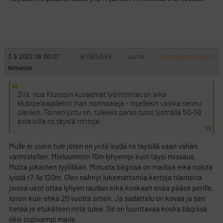
#1369339
3.9.2022 09:00:07
VASTAA
ILMOITA ASIATON VIESTI
Nimetön
Siis, nua Klunssin kuvaamat lyöntimitat on aika
klubipelaajallekin ihan normaaleja – itsellekin vaikka sennu
olenkin. Toinen juttu on, tuleeko paras tulos lyömällä 50-56
asteisilla ns täysiä mittoja.
Mulle ei usein tule joten en yritä löydä ns täysillä vaan vähän
varmistellen. Mieluummin 10m lyhyempi kuin täysi missaus.
Mutta jokainen tyylillään. Minusta bägissä on mailoja eikä nolota
lyödä r7:lla 120m. Olen nähnyt lukemattomia kertoja tilanteita
joissa ukot ottaa lyhyen raudan eikä koskaan enää pääse perille,
toisin kuin ehkä 20 vuotta sitten. Ja sadattelu on kovaa ja sen
tietää jo etukäteen mitä tulee. Se on huvittavaa koska bägissä
olisi sopivampi maila.