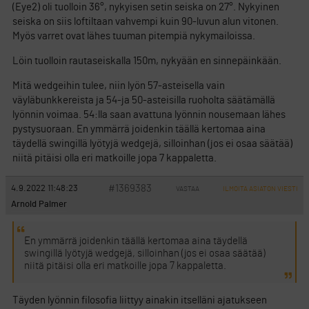
(Eye2) oli tuolloin 36°, nykyisen setin seiska on 27°. Nykyinen
seiska on siis loftiltaan vahvempi kuin 90-luvun alun vitonen.
Myös varret ovat lähes tuuman pitempiä nykymailoissa.
Löin tuolloin rautaseiskalla 150m, nykyään en sinnepäinkään.
Mitä wedgeihin tulee, niin lyön 57-asteisella vain
väyläbunkkereista ja 54-ja 50-asteisilla ruoholta säätämällä
lyönnin voimaa. 54:lla saan avattuna lyönnin nousemaan lähes
pystysuoraan. En ymmärrä joidenkin täällä kertomaa aina
täydellä swingillä lyötyjä wedgejä, silloinhan (jos ei osaa säätää)
niitä pitäisi olla eri matkoille jopa 7 kappaletta.
#1369383
4.9.2022 11:48:23
VASTAA
ILMOITA ASIATON VIESTI
Arnold Palmer
En ymmärrä joidenkin täällä kertomaa aina täydellä
swingillä lyötyjä wedgejä, silloinhan (jos ei osaa säätää)
niitä pitäisi olla eri matkoille jopa 7 kappaletta.
Täyden lyönnin filosofia liittyy ainakin itselläni ajatukseen