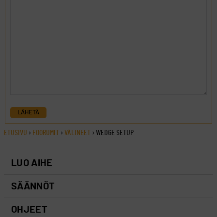
LÄHETÄ
ETUSIVU
›
FOORUMIT
›
VÄLINEET
›
WEDGE SETUP
LUO AIHE
SÄÄNNÖT
OHJEET