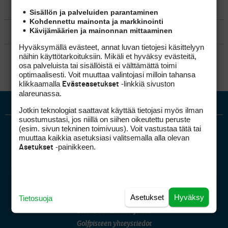
MATKAILU
Sisällön ja palveluiden parantaminen
Kohdennettu mainonta ja markkinointi
Kävijämäärien ja mainonnan mittaaminen
KILPAGOLF & HARJOITTELU
Hyväksymällä evästeet, annat luvan tietojesi käsittelyyn
SÄÄNNÖT
näihin käyttötarkoituksiin. Mikäli et hyväksy evästeitä,
osa palveluista tai sisällöistä ei välttämättä toimi
optimaalisesti. Voit muuttaa valintojasi milloin tahansa
klikkaamalla
-linkkiä sivuston
Evästeasetukset
alareunassa.
Jotkin teknologiat saattavat käyttää tietojasi myös ilman
suostumustasi, jos niillä on siihen oikeutettu peruste
(esim. sivun tekninen toimivuus). Voit vastustaa tätä tai
muuttaa kaikkia asetuksiasi valitsemalla alla olevan
-painikkeen.
Asetukset
Golfpiste mediakortti
Asetukset
Hyväksy
Tietosuoja
Mediahinnasto
Tietoa verkon kävijöistä
Golfpisteen yhteystiedot