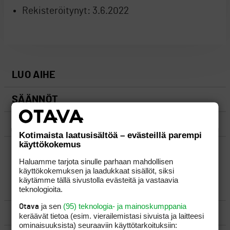
Rekisteröitynyt:
3.6.2022
LUO AIHE
SÄÄNNÖT
OHJEET
Kotimaista laatusisältöä – evästeillä parempi
käyttökokemus
UUSIMMAT VIESTIKETJUT
Haluamme tarjota sinulle parhaan mahdollisen
käyttökokemuksen ja laadukkaat sisällöt, siksi
käytämme tällä sivustolla evästeitä ja vastaavia
YLEISTÄ
teknologioita.
ja sen
(95) teknologia- ja mainoskumppania
Otava
VÄLINEET
keräävät tietoa (esim. vierailemis­tasi sivuista ja laitteesi
ominaisuuk­sista) seuraaviin käyttötarkoituksiin: