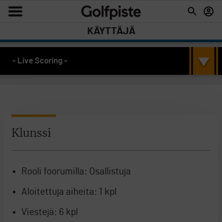
KÄYTTÄJÄ
- Live Scoring -
Klunssi
Rooli foorumilla:
Osallistuja
Aloitettuja aiheita:
1 kpl
Viestejä:
6 kpl