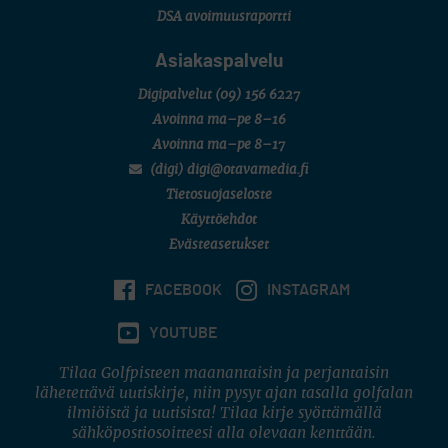
DSA avoimuusraportti
Asiakaspalvelu
Digipalvelut
(09) 156 6227
Avoinna ma–pe 8–16
Avoinna ma–pe 8–17
(digi) digi@otavamedia.fi
Tietosuojaseloste
Käyttöehdot
Evästeasetukset
FACEBOOK
INSTAGRAM
YOUTUBE
Tilaa Golfpisteen maanantaisin ja perjantaisin
lähetettävä uutiskirje, niin pysyt ajan tasalla golfalan
ilmiöistä ja uutisista! Tilaa kirje syöttämällä
sähköpostiosoitteesi alla olevaan kenttään.