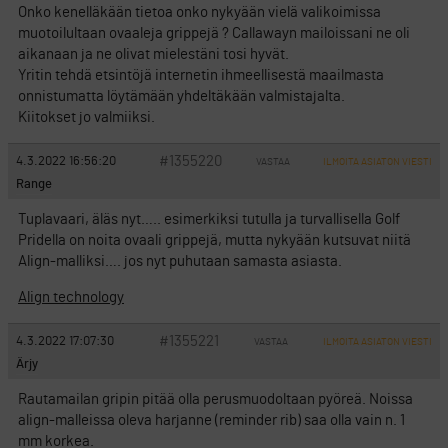
Onko kenelläkään tietoa onko nykyään vielä valikoimissa
muotoilultaan ovaaleja grippejä ? Callawayn mailoissani ne oli
aikanaan ja ne olivat mielestäni tosi hyvät.
Yritin tehdä etsintöjä internetin ihmeellisestä maailmasta
onnistumatta löytämään yhdeltäkään valmistajalta.
Kiitokset jo valmiiksi.
#1355220
4.3.2022 16:56:20
VASTAA
ILMOITA ASIATON VIESTI
Range
Tuplavaari, äläs nyt….. esimerkiksi tutulla ja turvallisella Golf
Pridella on noita ovaali grippejä, mutta nykyään kutsuvat niitä
Align-malliksi…. jos nyt puhutaan samasta asiasta.
Align technology
#1355221
4.3.2022 17:07:30
VASTAA
ILMOITA ASIATON VIESTI
Ärjy
Rautamailan gripin pitää olla perusmuodoltaan pyöreä. Noissa
align-malleissa oleva harjanne (reminder rib) saa olla vain n. 1
mm korkea.