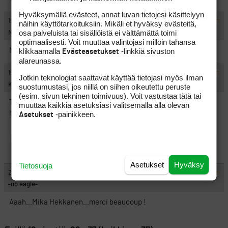
Hyväksymällä evästeet, annat luvan tietojesi käsittelyyn
#1365633
19.7.2022 20:09:30
VASTAA
ILMOITA ASIATON VIESTI
näihin käyttötarkoituksiin. Mikäli et hyväksy evästeitä,
osa palveluista tai sisällöistä ei välttämättä toimi
Nimetön
optimaalisesti. Voit muuttaa valintojasi milloin tahansa
klikkaamalla
-linkkiä sivuston
Mailapaja Mika Hekkanen mutta toimiiko vielä.
Evästeasetukset
alareunassa.
#1365634
19.7.2022 20:24:01
VASTAA
ILMOITA ASIATON VIESTI
Jotkin teknologiat saattavat käyttää tietojasi myös ilman
KL1
suostumustasi, jos niillä on siihen oikeutettu peruste
(esim. sivun tekninen toimivuus). Voit vastustaa tätä tai
Taisi lopettaa yrittäjyyden jo yli 10 vuotta sitten,
muuttaa kaikkia asetuksiasi valitsemalla alla olevan
harrastuspohjalta saattaa vielä tehdä mailoja.
-painikkeen.
Asetukset
Asetukset
Hyväksy
Tietosuoja
#1365784
22.7.2022 10:17:50
VASTAA
ILMOITA ASIATON VIESTI
-no eagle-
Aaah…Mika Hekkanen…merci beaucoup !