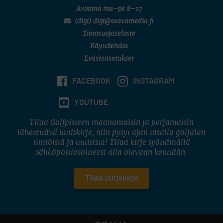
Avoinna ma–pe 8–17
(digi) digi@otavamedia.fi
Tietosuojaseloste
Käyttöehdot
Evästeasetukset
FACEBOOK
INSTAGRAM
YOUTUBE
Tilaa Golfpisteen maanantaisin ja perjantaisin
lähetettävä uutiskirje, niin pysyt ajan tasalla golfalan
ilmiöistä ja uutisista! Tilaa kirje syöttämällä
sähköpostiosoitteesi alla olevaan kenttään.
Tilaa uutiskirje