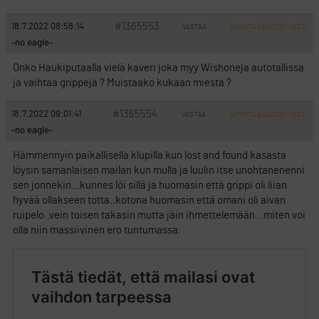
#1365553
18.7.2022 08:58:14
VASTAA
ILMOITA ASIATON VIESTI
-no eagle-
Onko Haukiputaalla vielä kaveri joka myy Wishoneja autotallissa
ja vaihtaa grippejä ? Muistaako kukaan miestä ?
#1365554
18.7.2022 09:01:41
VASTAA
ILMOITA ASIATON VIESTI
-no eagle-
Hämmennyin paikallisella klupilla kun lost and found kasasta
löysin samanlaisen mailan kun mulla ja luulin itse unohtanenenni
sen jonnekin…kunnes löi sillä ja huomasin että grippi oli liian
hyvää ollakseen totta..kotona huomasin että omani oli aivan
ruipelo..vein toisen takasin mutta jäin ihmettelemään…miten voi
olla niin massiivinen ero tuntumassa.