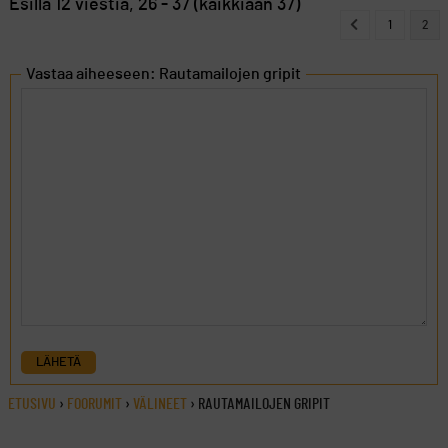
Esillä 12 viestiä, 26 - 37 (kaikkiaan 37)
1
2
Vastaa aiheeseen: Rautamailojen gripit
LÄHETÄ
ETUSIVU
›
FOORUMIT
›
VÄLINEET
›
RAUTAMAILOJEN GRIPIT