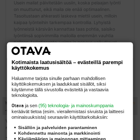
Kotimaista laatusisältöä – evästeillä parempi
käyttökokemus
Haluamme tarjota sinulle parhaan mahdollisen
käyttökokemuksen ja laadukkaat sisällöt, siksi
käytämme tällä sivustolla evästeitä ja vastaavia
teknologioita.
#1365608
19.7.2022 10:14:32
VASTAA
ILMOITA ASIATON VIESTI
ja sen
(95) teknologia- ja mainoskumppania
Otava
-no eagle-
keräävät tietoa (esim. vierailemis­tasi sivuista ja laitteesi
ominaisuuk­sista) seuraaviin käyttötarkoituksiin:
Voitaisinko teippaus tehdä niin, että siitä tulee ikäänkuin ALIGN
Sisällön ja palveluiden parantaminen
mallinen ?
Kohdennettu mainonta ja markkinointi
Kävijämäärien ja mainonnan mittaaminen
Teippiä vain alle ja päälle ?