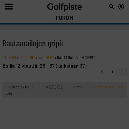
FORUM
Rautamailojen gripit
ETUSIVU
›
FOORUMIT
›
VÄLINEET
›
RAUTAMAILOJEN GRIPIT
Esillä 12 viestiä, 26 - 37 (kaikkiaan 37)
1
2
#1355132
3.3.2022 23:05:11
VASTAA
ILMOITA ASIATON VIESTI
lszlo
..