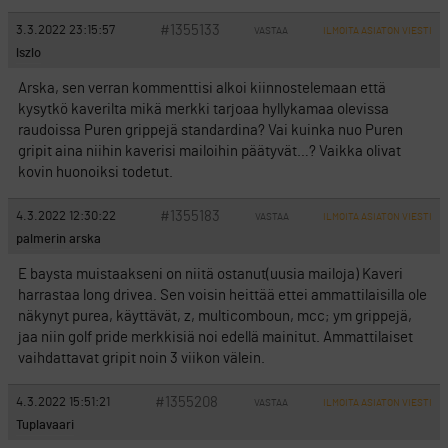
#1355133
3.3.2022 23:15:57
VASTAA
ILMOITA ASIATON VIESTI
lszlo
Arska, sen verran kommenttisi alkoi kiinnostelemaan että
kysytkö kaverilta mikä merkki tarjoaa hyllykamaa olevissa
raudoissa Puren grippejä standardina? Vai kuinka nuo Puren
gripit aina niihin kaverisi mailoihin päätyvät…? Vaikka olivat
kovin huonoiksi todetut.
#1355183
4.3.2022 12:30:22
VASTAA
ILMOITA ASIATON VIESTI
palmerin arska
E baysta muistaakseni on niitä ostanut(uusia mailoja) Kaveri
harrastaa long drivea. Sen voisin heittää ettei ammattilaisilla ole
näkynyt purea, käyttävät, z, multicomboun, mcc; ym grippejä,
jaa niin golf pride merkkisiä noi edellä mainitut. Ammattilaiset
vaihdattavat gripit noin 3 viikon välein.
#1355208
4.3.2022 15:51:21
VASTAA
ILMOITA ASIATON VIESTI
Tuplavaari