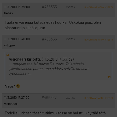
#466355
11.3.2010 16:39:00
VASTAA
ILMOITA ASIATON VIESTI
kebax
Tuota ei voi enää kutsua edes hudiksi. Uskokaa pois, olen
aisantuntija siinä lajissa.
#466356
11.3.2010 16:40:00
VASTAA
ILMOITA ASIATON VIESTI
-Hippo-
visionääri kirjoitti:
(11.3.2010 14:33:32)
…rangella saa 112 palloa 5 eurolla. Toistaiseksi
ylivoimaisesti paras tapa päästä selville omasta
lyönnistään…
*reps*
#466357
11.3.2010 17:27:00
VASTAA
ILMOITA ASIATON VIESTI
visionääri
Todellisuudessa tässä tutkimuksessa on haluttu käyttää tätä