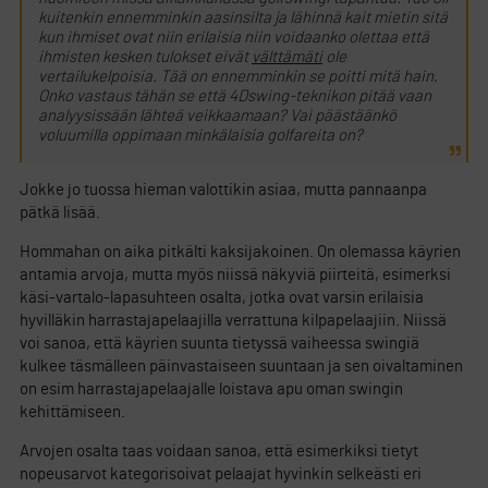
kuitenkin ennemminkin aasinsilta ja lähinnä kait mietin sitä
kun ihmiset ovat niin erilaisia niin voidaanko olettaa että
ihmisten kesken tulokset eivät
välttämäti
ole
vertailukelpoisia. Tää on ennemminkin se poitti mitä hain.
Onko vastaus tähän se että 4Dswing-teknikon pitää vaan
analyysissään lähteä veikkaamaan? Vai päästäänkö
voluumilla oppimaan minkälaisia golfareita on?
Jokke jo tuossa hieman valottikin asiaa, mutta pannaanpa
pätkä lisää.
Hommahan on aika pitkälti kaksijakoinen. On olemassa käyrien
antamia arvoja, mutta myös niissä näkyviä piirteitä, esimerksi
käsi-vartalo-lapasuhteen osalta, jotka ovat varsin erilaisia
hyvilläkin harrastajapelaajilla verrattuna kilpapelaajiin. Niissä
voi sanoa, että käyrien suunta tietyssä vaiheessa swingiä
kulkee täsmälleen päinvastaiseen suuntaan ja sen oivaltaminen
on esim harrastajapelaajalle loistava apu oman swingin
kehittämiseen.
Arvojen osalta taas voidaan sanoa, että esimerkiksi tietyt
nopeusarvot kategorisoivat pelaajat hyvinkin selkeästi eri