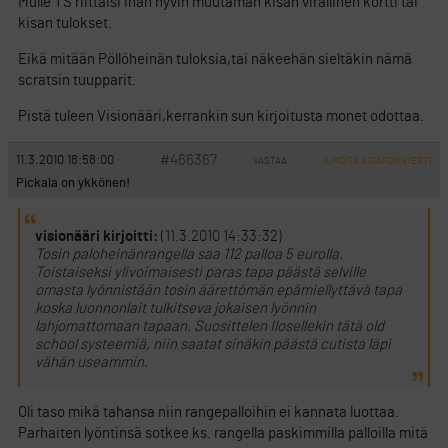
Mulle TS riittäisi ihan hyvin muutaman kisan virallinen kortti tai
kisan tulokset.
Eikä mitään Pöllöheinän tuloksia,tai näkeehän sieltäkin nämä
scratsin tuupparit.
Pistä tuleen Visionääri,kerrankin sun kirjoitusta monet odottaa.
#466367
11.3.2010 18:58:00
VASTAA
ILMOITA ASIATON VIESTI
Pickala on ykkönen!
visionääri kirjoitti:
(11.3.2010 14:33:32)
Tosin paloheinänrangella saa 112 palloa 5 eurolla.
Toistaiseksi ylivoimaisesti paras tapa päästä selville
omasta lyönnistään tosin äärettömän epämiellyttävä tapa
koska luonnonlait tulkitseva jokaisen lyönnin
lahjomattomaan tapaan. Suosittelen Ilosellekin tätä old
school systeemiä, niin saatat sinäkin päästä cutista läpi
vähän useammin.
Oli taso mikä tahansa niin rangepalloihin ei kannata luottaa.
Parhaiten lyöntinsä sotkee ks. rangella paskimmilla palloilla mitä