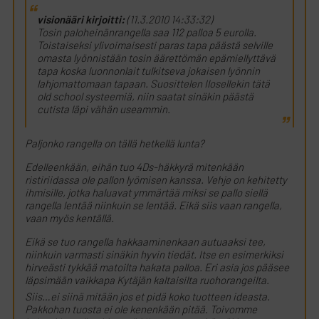
visionääri kirjoitti:
(11.3.2010 14:33:32)
Tosin paloheinänrangella saa 112 palloa 5 eurolla.
Toistaiseksi ylivoimaisesti paras tapa päästä selville
omasta lyönnistään tosin äärettömän epämiellyttävä
tapa koska luonnonlait tulkitseva jokaisen lyönnin
lahjomattomaan tapaan. Suosittelen Ilosellekin tätä
old school systeemiä, niin saatat sinäkin päästä
cutista läpi vähän useammin.
Paljonko rangella on tällä hetkellä lunta?
Edelleenkään, eihän tuo 4Ds-häkkyrä mitenkään
ristiriidassa ole pallon lyömisen kanssa. Vehje on kehitetty
ihmisille, jotka haluavat ymmärtää miksi se pallo siellä
rangella lentää niinkuin se lentää. Eikä siis vaan rangella,
vaan myös kentällä.
Eikä se tuo rangella hakkaaminenkaan autuaaksi tee,
niinkuin varmasti sinäkin hyvin tiedät. Itse en esimerkiksi
hirveästi tykkää matoilta hakata palloa. Eri asia jos pääsee
läpsimään vaikkapa Kytäjän kaltaisilta ruohorangeilta.
Siis…ei siinä mitään jos et pidä koko tuotteen ideasta.
Pakkohan tuosta ei ole kenenkään pitää. Toivomme