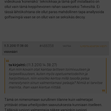
videokuva ’konenäkö ’ tekniikkaa ja tämä golf installaatio on
ollut vain tämä keppihevonen rahan saamiseksi Tekesiltä. Ei
tässä lähtökohtana ole ollut paras mahdollinen tapa anallysoida
golfswingiä vaan se on ollut vain se seksikäs decoy.
#466358
11.3.2010 17:38:00
VASTAA
ILMOITA ASIATON VIESTI
visionääri
ts kirjoitti:
(11.3.2010 14:38:27)
Kun niin kovain otat kantaa laitteen toimivuuteen ja
tarpeellisuuteen, kuten myös opetusmetodeihin ja
harjoitteluun, niin voisitko kertoa millä tasolla pelaa
menestynein sinun valmentamasi pelaaja? Nimiä ei tarvitse
mainita, ihan vaan kiertue riittää.
Tämä on nimenomaan surullinen tilanne kuin valmetajat
yrittävät ottaa urheilijoiden saavutuksesta kunniaan itselleen.
Tälläisiä junijori valmentajia näkee varsinkin junijori