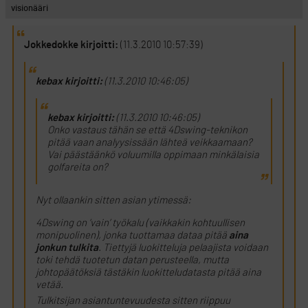
visionääri
Jokkedokke kirjoitti:
(11.3.2010 10:57:39)
kebax kirjoitti:
(11.3.2010 10:46:05)
kebax kirjoitti:
(11.3.2010 10:46:05)
Onko vastaus tähän se että 4Dswing-teknikon
pitää vaan analyysissään lähteä veikkaamaan?
Vai päästäänkö voluumilla oppimaan minkälaisia
golfareita on?
Nyt ollaankin sitten asian ytimessä:
4Dswing on ’vain’ työkalu (vaikkakin kohtuullisen
monipuolinen), jonka tuottamaa dataa pitää
aina
jonkun tulkita
. Tiettyjä luokitteluja pelaajista voidaan
toki tehdä tuotetun datan perusteella, mutta
johtopäätöksiä tästäkin luokitteludatasta pitää aina
vetää.
Tulkitsijan asiantuntevuudesta sitten riippuu