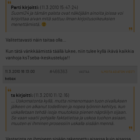
Parti kirjoitti:
(11.3.2010 15:47:24)
Suomi24 ja tämän palsta ovat näköjään ainoita joissa voi
kirjoittaa aivan mitä sattuu ilman kirjoitusoikeuksien
menettämistä.
Valitettavasti näin taitaa olla…
Kun tätä vänkkäämistä täällä lukee, niin tulee kyllä ikävä kaikkia
vanhoja ksTseba-keskusteluja!!
#466363
11.3.2010 18:13:00
VASTAA
ILMOITA ASIATON VIESTI
kebax
ts kirjoitti:
(11.3.2010 11:12:16)
… Uskomatonta kyllä, mutta nimenomaan tuon oivalluksen
jälkeen on alkanut todellinen ja nopea lyönnin kehitys, kun
uskalletaan tehdä isoja muutoksia pienen näpräilyn sijaan.
Se vaan vaatii pohjalle faktatietoa ja uskoa tuohon asiaan,
muuten ei ihminen prosessiin uskalla sisään mennä.
Vastarinta on ihmiseen sisään rakennettu aisassa kuin aisassa