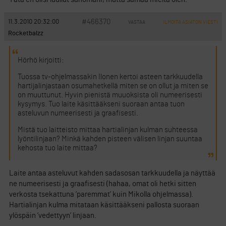
#466370
11.3.2010 20:32:00
VASTAA
ILMOITA ASIATON VIESTI
Rocketbalzz
Hörhö kirjoitti:
Tuossa tv-ohjelmassakin Ilonen kertoi asteen tarkkuudella
hartijalinjastaan osumahetkellä miten se on ollut ja miten se
on muuttunut. Hyvin pienistä muuoksista oli numeerisesti
kysymys. Tuo laite käsittääkseni suoraan antaa tuon
asteluvun numeerisesti ja graafisesti.
Mistä tuo laitteisto mittaa hartialinjan kulman suhteessa
lyöntilinjaan? Minkä kahden pisteen välisen linjan suuntaa
kehosta tuo laite mittaa?
Laite antaa asteluvut kahden sadasosan tarkkuudella ja näyttää
ne numeerisesti ja graafisesti (hahaa, omat oli hetki sitten
verkosta tsekattuna ’paremmat’ kuin Mikolla ohjelmassa).
Hartialinjan kulma mitataan käsittääkseni pallosta suoraan
ylöspäin ’vedettyyn’ linjaan.