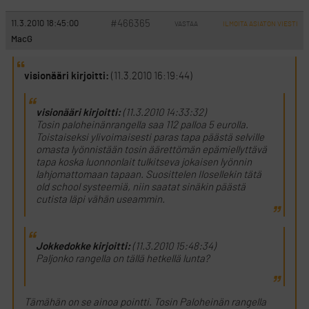
#466365
11.3.2010 18:45:00
VASTAA
ILMOITA ASIATON VIESTI
MacG
visionääri kirjoitti:
(11.3.2010 16:19:44)
visionääri kirjoitti:
(11.3.2010 14:33:32)
Tosin paloheinänrangella saa 112 palloa 5 eurolla.
Toistaiseksi ylivoimaisesti paras tapa päästä selville
omasta lyönnistään tosin äärettömän epämiellyttävä
tapa koska luonnonlait tulkitseva jokaisen lyönnin
lahjomattomaan tapaan. Suosittelen Ilosellekin tätä
old school systeemiä, niin saatat sinäkin päästä
cutista läpi vähän useammin.
Jokkedokke kirjoitti:
(11.3.2010 15:48:34)
Paljonko rangella on tällä hetkellä lunta?
Tämähän on se ainoa pointti. Tosin Paloheinän rangella