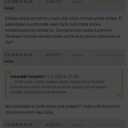
#466350
11.3.2010 13:34:00
VASTAA
ILMOITA ASIATON VIESTI
kebax
Elikkäs tässä on tutkittu myös sitä miten ihmistä pitää mitata. Ei
pelkästään viivottimella vaan myös tutkimalla minkä
minkämuotoinen kohde on. Swingiteorian osalta kuitenkin
fiksataan tiettyjä vartalon osien suhteita ja joitain tunnuslukuja.
Vai?
#466351
11.3.2010 13:44:00
VASTAA
ILMOITA ASIATON VIESTI
kebax
visionääri kirjoitti:
(11.3.2010 9:27:33)
… Siitä voisi siitten laskea kaikki mahdolliset kulmat
suhteessa mihin tahansa ruumiin osaan jos nyt kukaa
mitään tälläisellä tiedolla tekee. …
Niin että pallo ei tiedä miten sitä lyödään? Josko sillä kuitenkin
olis pienen pieni haju siitä.
#466352
11.3.2010 16:33:00
VASTAA
ILMOITA ASIATON VIESTI