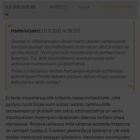
#466371
11.3.2010 21:07:00
VASTAA
ILMOITA ASIATON VIESTI
ts
Hörhö kirjoitti:
(11.3.2010 14:36:57)
Tuossa tv-ohjelmassakin Ilonen kertoi asteen tarkkuudella
hartijalinjastaan osumahetkellä miten se on ollut ja miten se
on muuttunut. Hyvin pienistä muuoksista oli numeerisesti
kysymys. Tuo laite käsittääkseni suoraan antaa tuon
asteluvun numeerisesti ja graafisesti.
Mistä tuo laitteisto mittaa hartialinjan kulman suhteessa
lyöntilinjaan? Minkä kahden pisteen välisen linjan suuntaa
kehosta tuo laite mittaa?
Ei taida maailmassa olla sellaista tapaa mittaukselle, joka
pystyisi tuota linjaa esim aidosti asteen tarkkuudella
seuraamaan jo ykistään sen takia, että hartialinja on varsin
muuttuvainen molempien olkapäiden eläessä osittain omaa
elämäänsä. Riittävä tarkkuus millä tahansa laitteella mitattuna
on varmaan tuossa 2-3 asteen paikkeilla ja tällähän ei ole vielä
mitään merkitystä pelaajan lyönteihin. Hartioiden avoimuuden