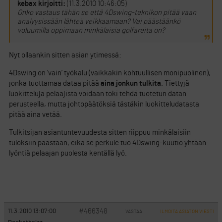
kebax kirjoitti:
(11.3.2010 10:46:05)
Onko vastaus tähän se että 4Dswing-teknikon pitää vaan
analyysissään lähteä veikkaamaan? Vai päästäänkö
voluumilla oppimaan minkälaisia golfareita on?
Nyt ollaankin sitten asian ytimessä:
4Dswing on ’vain’ työkalu (vaikkakin kohtuullisen monipuolinen),
jonka tuottamaa dataa pitää
aina jonkun tulkita
. Tiettyjä
luokitteluja pelaajista voidaan toki tehdä tuotetun datan
perusteella, mutta johtopäätöksiä tästäkin luokitteludatasta
pitää aina vetää.
Tulkitsijan asiantuntevuudesta sitten riippuu minkälaisiin
tuloksiin päästään, eikä se perkule tuo 4Dswing-kuutio yhtään
lyöntiä pelaajan puolesta kentällä lyö.
#466348
11.3.2010 13:07:00
VASTAA
ILMOITA ASIATON VIESTI