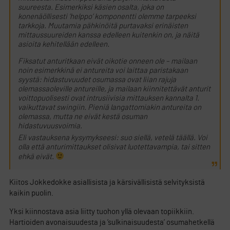
suureesta. Esimerkiksi käsien osalta, joka on
konenäöllisesti ’helppo’ komponentti olemme tarpeeksi
tarkkoja. Muutamia pähkinöitä purtavaksi erinäisten
mittaussuureiden kanssa edelleen kuitenkin on, ja näitä
asioita kehitellään edelleen.
Fiksatut anturitkaan eivät oikotie onneen ole – mailaan
noin esimerkkinä ei antureita voi laittaa paristakaan
syystä: hidastuvuudet osumassa ovat liian rajuja
olemassaoleville antureille, ja mailaan kiinnitettävät anturit
voittopuolisesti ovat intrusiivisia mittauksen kannalta 1.
vaikuttavat swingiin. Pieniä langattomiakin antureita on
olemassa, mutta ne eivät kestä osuman
hidastuvuusvoimia.
Eli vastauksena kysymykseesi: suo siellä, vetelä täällä. Voi
olla että anturimittaukset olisivat luotettavampia, tai sitten
ehkä eivät.
Kiitos Jokkedokke asiallisista ja kärsivällisistä selvityksistä
kaikin puolin.
Yksi kiinnostava asia liitty tuohon yllä olevaan topiikkiin.
Hartioiden avonaisuudesta ja ’sulkinaisuudesta’ osumahetkellä