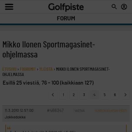
FORUM
Mikko Ilonen Sportmagasinet-
ohjelmassa
ETUSIVU
›
FOORUMIT
›
YLEISTÄ
›
MIKKO ILONEN SPORTMAGASINET-
OHJELMASSA
Esillä 25 viestiä, 76 - 100 (kaikkiaan 127)
1
2
3
4
5
6
#466347
11.3.2010 12:57:00
VASTAA
ILMOITA ASIATON VIESTI
Jokkedokke