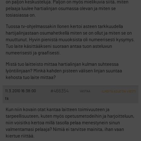
on paljon keskusteluja. Paljon on myös mielikuvia siitä, miten
pelaaja luulee hartialinjan osumassa olevan ja miten se
tosiasiassa on.
Tuossa tv-ohjelmassakin Ilonen kertoi asteen tarkkuudella
hartijalinjastaan osumahetkellä miten se on ollut ja miten se on
muuttunut. Hyvin pienistä muuoksista oli numeerisesti kysymys.
Tuo laite käsittääkseni suoraan antaa tuon asteluvun
numeerisesti ja graafisesti.
Mistä tuo laitteisto mittaa hartialinjan kulman suhteessa
lyöntilinjaan? Minkä kahden pisteen välisen linjan suuntaa
kehosta tuo laite mittaa?
#466354
11.3.2010 16:38:00
VASTAA
ILMOITA ASIATON VIESTI
ts
Kun niin kovain otat kantaa laitteen toimivuuteen ja
tarpeellisuuteen, kuten myös opetusmetodeihin ja harjoitteluun,
niin voisitko kertoa millä tasolla pelaa menestynein sinun
valmentamasi pelaaja? Nimiä ei tarvitse mainita, ihan vaan
kiertue riittää.