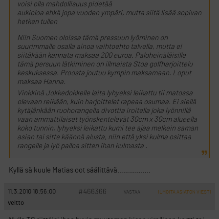
voisi olla mahdollisuus pidetää
aukioloa ehkä jopa vuoden ympäri, mutta siitä lisää sopivan
hetken tullen
Niin Suomen oloissa tämä pressuun lyöminen on
suurimmalle osalla ainoa vaihtoehto talvella, mutta ei
siitäkään kannata maksaa 200 euroa. Paloheinäläisille
tämä persuun lätkiminen on illmaista Stoa golfharjoittelu
keskuksessa. Proosta joutuu kympin maksamaan. Loput
maksaa Hanna.
Vinkkinä Jokkedokkelle laita lyhyeksi leikattu tii matossa
olevaan reikään, kuin harjoittelet rapeaa osumaa. Ei siellä
kytäjänkään ruohorangella divottia iroitella joka lyönnillä
vaan ammattilaiset työnskentelevät 30cm x 30cm alueella
koko tunnin, lyhyeksi leikattu kumi tee ajaa melkein saman
asian tai sitte käännä alusta, niin että yksi kulma osittaa
rangelle ja lyö palloa sitten ihan kulmasta .
Kyllä sä kuule Matias oot säälittävä……………..
#466366
11.3.2010 18:56:00
VASTAA
ILMOITA ASIATON VIESTI
veltto