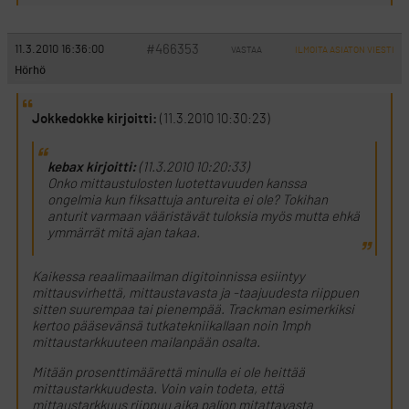
#466353
11.3.2010 16:36:00
VASTAA
ILMOITA ASIATON VIESTI
Hörhö
Jokkedokke kirjoitti:
(11.3.2010 10:30:23)
kebax kirjoitti:
(11.3.2010 10:20:33)
Onko mittaustulosten luotettavuuden kanssa
ongelmia kun fiksattuja antureita ei ole? Tokihan
anturit varmaan vääristävät tuloksia myös mutta ehkä
ymmärrät mitä ajan takaa.
Kaikessa reaalimaailman digitoinnissa esiintyy
mittausvirhettä, mittaustavasta ja -taajuudesta riippuen
sitten suurempaa tai pienempää. Trackman esimerkiksi
kertoo pääsevänsä tutkatekniikallaan noin 1mph
mittaustarkkuuteen mailanpään osalta.
Mitään prosenttimäärettä minulla ei ole heittää
mittaustarkkuudesta. Voin vain todeta, että
mittaustarkkuus riippuu aika paljon mitattavasta