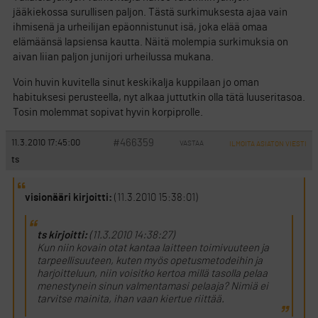
jääkiekossa surullisen paljon. Tästä surkimuksesta ajaa vain
ihmisenä ja urheilijan epäonnistunut isä, joka elää omaa
elämäänsä lapsiensa kautta. Näitä molempia surkimuksia on
aivan liian paljon junijori urheilussa mukana.
Voin huvin kuvitella sinut keskikalja kuppilaan jo oman
habituksesi perusteella, nyt alkaa juttutkin olla tätä luuseritasoa.
Tosin molemmat sopivat hyvin korpiprolle.
#466359
11.3.2010 17:45:00
VASTAA
ILMOITA ASIATON VIESTI
ts
visionääri kirjoitti:
(11.3.2010 15:38:01)
ts kirjoitti:
(11.3.2010 14:38:27)
Kun niin kovain otat kantaa laitteen toimivuuteen ja
tarpeellisuuteen, kuten myös opetusmetodeihin ja
harjoitteluun, niin voisitko kertoa millä tasolla pelaa
menestynein sinun valmentamasi pelaaja? Nimiä ei
tarvitse mainita, ihan vaan kiertue riittää.