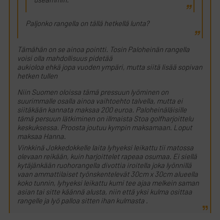
useammin.
Paljonko rangella on tällä hetkellä lunta?
Tämähän on se ainoa pointti. Tosin Paloheinän rangella
voisi olla mahdollisuus pidetää
aukioloa ehkä jopa vuoden ympäri, mutta siitä lisää sopivan
hetken tullen
Niin Suomen oloissa tämä pressuun lyöminen on
suurimmalle osalla ainoa vaihtoehto talvella, mutta ei
siitäkään kannata maksaa 200 euroa. Paloheinäläisille
tämä persuun lätkiminen on illmaista Stoa golfharjoittelu
keskuksessa. Proosta joutuu kympin maksamaan. Loput
maksaa Hanna.
Vinkkinä Jokkedokkelle laita lyhyeksi leikattu tii matossa
olevaan reikään, kuin harjoittelet rapeaa osumaa. Ei siellä
kytäjänkään ruohorangella divottia iroitella joka lyönnillä
vaan ammattilaiset työnskentelevät 30cm x 30cm alueella
koko tunnin, lyhyeksi leikattu kumi tee ajaa melkein saman
asian tai sitte käännä alusta, niin että yksi kulma osittaa
rangelle ja lyö palloa sitten ihan kulmasta .