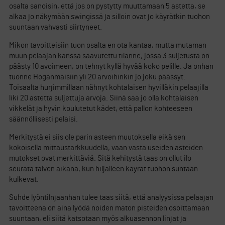
osalta sanoisin, että jos on pystytty muuttamaan 5 astetta, se
alkaa jo näkymään swingissä ja silloin ovat jo käyrätkin tuohon
suuntaan vahvasti siirtyneet.
Mikon tavoitteisiin tuon osalta en ota kantaa, mutta mutaman
muun pelaajan kanssa saavutettu tilanne, jossa 3 suljetusta on
päästy 10 avoimeen, on tehnyt kyllä hyvää koko pelille. Ja onhan
tuonne Hoganmaisiin yli 20 arvoihinkin jo joku päässyt.
Toisaalta hurjimmillaan nähnyt kohtalaisen hyvilläkin pelaajilla
liki 20 astetta suljettuja arvoja. Siinä saa jo olla kohtalaisen
vikkelät ja hyvin koulutetut kädet, että pallon kohteeseen
säännöllisesti pelaisi.
Merkitystä ei siis ole parin asteen muutoksella eikä sen
kokoisella mittaustarkkuudella, vaan vasta useiden asteiden
mutokset ovat merkittäviä. Sitä kehitystä taas on ollut ilo
seurata talven aikana, kun hiljalleen käyrät tuohon suntaan
kulkevat.
Suhde lyöntilnjaanhan tulee taas siitä, että analyysissa pelaajan
tavoitteena on aina lyödä noiden maton pisteiden osoittamaan
suuntaan, eli siitä katsotaan myös alkuasennon linjat ja