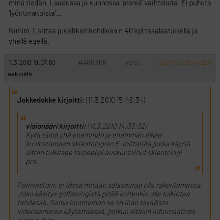
minä tiedän. Laadussa ja kunnossa ’pieniä’ vaihteluita. Ei puhuta
’lyöntimatoista’…
Nimim. Laittaa pikafiksit kohilleen n.40 kpl tasalaatuisella ja
yhellä egellä.
#466368
11.3.2010 19:07:00
VASTAA
ILMOITA ASIATON VIESTI
aakoo64
Jokkedokke kirjoitti:
(11.3.2010 15:48:34)
visionääri kirjoitti:
(11.3.2010 14:33:32)
Kyllä tämä yhä enemmän ja enemmän alkaa
kuulostamaan skientologien E-mittarilta jonka käyriä
sitten tulkitsee tarpeeksi auskuntoinut skientologi-
pro.
Päinvastoin, ei tässä mitään salaseuraa olla rakentamassa.
Joku käsitys golfswingistä pitää kuitenkin olla tulkintaa
tehdessä. Sama hommahan se on ihan tavallista
videokameraa käytettäessä, jonkun sitäkin informaatiota