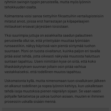
ryhmiin swingin tyypin perusteella, mutta myös lyönnin
tehokkuuden osalta.
Kolmantena voisi sanoa tiettyihin fiksattuihin vertailupisteisiin
mitatut arvot, joissa erot harrastajan ja kilpapelaajien
mittaukset eroavat järjestäen toisistaan.
Yksi suurimpia juttuja on asiakkailta saadun palautteen
perusteella ollut se, että yritettyään muuttaa lyöntiään
runsaastikin, näkyy käyrissä vain pientä siirtymää tuohon
suuntaan. Moni on tuosta oivaltanut, kuinka paljon eri tavalla
pitää asiat tehdä, jotta oikeasti näkyvää muutosta haluttuun
suntaan tapahtuu. Useni nimittäin kyse on siitä, että koko
lihaskäskytyksen suunnan joltain osin pitää vaihtua
vastakkaiseksi, että todellinen muutos tapahtuu.
Uskomatonta kyllä, mutta nimenomaan tuon oivalluksen jälkeen
on alkanut todellinen ja nopea lyönnin kehitys, kun uskalletaan
tehdä isoja muutoksia pienen näpräilyn sijaan. Se vaan vaatii
pohjalle faktatietoa ja uskoa tuohon asiaan, muuten ei ihminen
prosessiin uskalla sisään mennä.