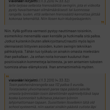
visionääri kirjoitti:
(11.3.2010 14:33:32)
laite tarjoaa sellaista hienosäätöä swingiin, jota ei videolta
pysty havaitsemaan silmämääräisesti tai luonnossa
rangella. luulen, että sellainen hienosäätö kannattaa jättää
kokonaa tekemättä. Niin Ilosen kuin klubipelaajankin.
Niin. Kyllä golfista varmasti pystyy nauttimaan toisinkin,
esimerkiksi menemällä vaan kentälle ja hutkimalla sitä palloa.
Jotkut kuitenkin (kuten allekirjoittanut) nauttii myös lajiin
olennaisesti liittyvien asioiden, kuten swingin tekniikan
pähkäilystä. Tähän tuo työkalu on ainakin omasta mielestäni
ihan paikallaan. Ja onhan noita korvaan kuulunut ihan
positiivisiakin kommetteja laitteesta, ja sen antamien tulosten
tuomista ahaa-elämyksistä. Ihan ammattimiehiä myöten.
visionääri kirjoitti:
(11.3.2010 14:33:32)
Tosin paloheinänrangella saa 112 palloa 5 eurolla.
Toistaiseksi ylivoimaisesti paras tapa päästä selville
omasta lyönnistään tosin äärettömän epämiellyttävä tapa
koska luonnonlait tulkitseva jokaisen lyönnin
lahjomattomaan tapaan. Suosittelen Ilosellekin tätä old
school systeemiä, niin saatat sinäkin päästä cutista läpi