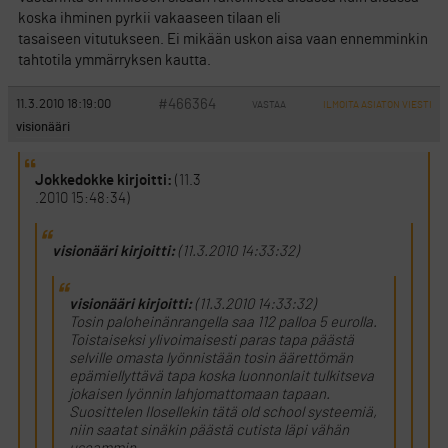
koska ihminen pyrkii vakaaseen tilaan eli
tasaiseen vitutukseen. Ei mikään uskon aisa vaan ennemminkin
tahtotila ymmärryksen kautta.
#466364
11.3.2010 18:19:00
VASTAA
ILMOITA ASIATON VIESTI
visionääri
Jokkedokke kirjoitti:
(11.3
.2010 15:48:34)
visionääri kirjoitti:
(11.3.2010 14:33:32)
visionääri kirjoitti:
(11.3.2010 14:33:32)
Tosin paloheinänrangella saa 112 palloa 5 eurolla.
Toistaiseksi ylivoimaisesti paras tapa päästä
selville omasta lyönnistään tosin äärettömän
epämiellyttävä tapa koska luonnonlait tulkitseva
jokaisen lyönnin lahjomattomaan tapaan.
Suosittelen Ilosellekin tätä old school systeemiä,
niin saatat sinäkin päästä cutista läpi vähän