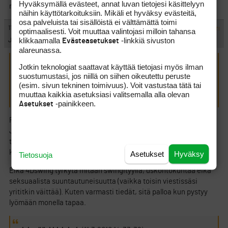
Hyväksymällä evästeet, annat luvan tietojesi käsittelyyn
menettämistä.
näihin käyttötarkoituksiin. Mikäli et hyväksy evästeitä,
osa palveluista tai sisällöistä ei välttämättä toimi
#466361
11.3.2010 17:48:00
VASTAA
ILMOITA ASIATON VIESTI
optimaalisesti. Voit muuttaa valintojasi milloin tahansa
klikkaamalla
-linkkiä sivuston
Jokkedokke
Evästeasetukset
alareunassa.
Jotkin teknologiat saattavat käyttää tietojasi myös ilman
visionääri kirjoitti:
(11.3.2010 14:33:32)
suostumustasi, jos niillä on siihen oikeutettu peruste
Kyllä tämä yhä enemmän ja enemmän alkaa kuulostamaan
(esim. sivun tekninen toimivuus). Voit vastustaa tätä tai
skientologien E-mittarilta jonka käyriä sitten tulkitsee
muuttaa kaikkia asetuksiasi valitsemalla alla olevan
tarpeeksi auskuntoinut skientologi-pro.
-painikkeen.
Asetukset
Päinvastoin, ei tässä mitään salaseuraa olla rakentamassa.
Joku käsitys golfswingistä pitää kuitenkin olla tulkintaa
tehdessä. Sama hommahan se on ihan tavallista videokameraa
käytettäessä, jonkun sitäkin informaatiota pitää tulkita.
Asetukset
Hyväksy
Tietosuoja
Eikä 4Dswing tyrkytä mitään swingityyliä, uskontokuntaa eikä
seksuaalista suuntautuneisuutta (vaikka toisin viestissäsi
yrititkin väittää). Kuten varmasti tiedät, sitä palloa kun pystyy
lyömään monella tapaa.