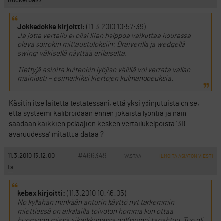
Rocketbalzz
Jokkedokke kirjoitti:
(11.3.2010 10:57:39)
Ja jotta vertailu ei olisi liian helppoa vaikuttaa kourassa
oleva soirokin mittaustuloksiin: Draiverilla ja wedgellä
swingi väkisellä näyttää erilaiselta.
Tiettyjä asioita kuitenkin lyöjien välillä voi verrata vallan
mainiosti – esimerkiksi kiertojen kulmanopeuksia.
Käsitin itse laitetta testatessani, että yksi ydinjutuista on se,
että systeemi kalibroidaan ennen jokaista lyöntiä ja näin
saadaan kaikkien pelaajien kesken vertailukelpoista ’3D-
avaruudessa’ mitattua dataa ?
#466349
11.3.2010 13:12:00
VASTAA
ILMOITA ASIATON VIESTI
ts
kebax kirjoitti:
(11.3.2010 10:46:05)
No kyllähän minkään anturin käyttö nyt tarkemmin
miettiessä on aikalailla toivoton homma kun ottaa
huomioon missä aikaikkunassa golfswingi tapahtuu. Tuo oli