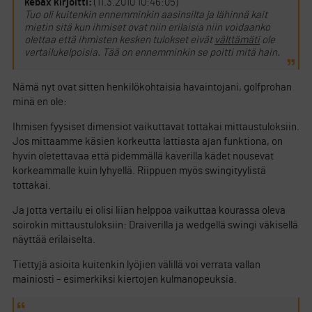
kebax kirjoitti:
(11.3.2010 10:46:05)
Tuo oli kuitenkin ennemminkin aasinsilta ja lähinnä kait
mietin sitä kun ihmiset ovat niin erilaisia niin voidaanko
olettaa että ihmisten kesken tulokset eivät
välttämäti
ole
vertailukelpoisia. Tää on ennemminkin se poitti mitä hain.
Nämä nyt ovat sitten henkilökohtaisia havaintojani, golfprohan
minä en ole:
Ihmisen fyysiset dimensiot vaikuttavat tottakai mittaustuloksiin.
Jos mittaamme käsien korkeutta lattiasta ajan funktiona, on
hyvin oletettavaa että pidemmällä kaverilla kädet nousevat
korkeammalle kuin lyhyellä. Riippuen myös swingityylistä
tottakai.
Ja jotta vertailu ei olisi liian helppoa vaikuttaa kourassa oleva
soirokin mittaustuloksiin: Draiverilla ja wedgellä swingi väkisellä
näyttää erilaiselta.
Tiettyjä asioita kuitenkin lyöjien välillä voi verrata vallan
mainiosti – esimerkiksi kiertojen kulmanopeuksia.