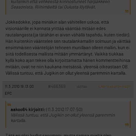
kuitenkin että vehkeestä kiinnostuneet härpäkkeen
Seasonista, Riihimäeltä tai Oulusta löytävät.
Jokkedokke, jopa minäkin alan vähitellen uskoa, että
visionäärille ei kannata yrittää vääntää mitään edes
rautalangasta (ja tätähän ei aivan vähällä tapahdu, kuten tiedät).
Hän kuitenkin vääntelee sen rautalankamallin solmuun ja väittää
ensimmäisen vääntelijän tehneen munillaan olleen mallin, kun ei
siitä todellisesta mallista mitään ymmärtänyt. Vaikka tiukkaa
kyllä koko ajan tekee olla kirjoittamatta hänen kommentteihinsa
mitään, ovat ne niin kaukana metsässä, yleensä oikeastaan OB.
Välissä tuntuu, että Jugikin on ollut yleensä paremmin kartalla.
#466369
11.3.2010 19:13:00
VASTAA
ILMOITA ASIATON VIESTI
EFC
aakoo64 kirjoitti:
(11.3.2010 17:07:50)
Välissä tuntuu, että Jugikin on ollut yleensä paremmin
kartalla.
Tätä en olisi luullut sanomani, mutta samaa mieltä olen.