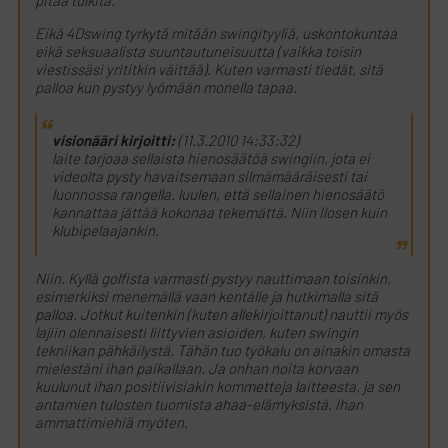
pitää tulkita.
Eikä 4Dswing tyrkytä mitään swingityyliä, uskontokuntaa
eikä seksuaalista suuntautuneisuutta (vaikka toisin
viestissäsi yrititkin väittää). Kuten varmasti tiedät, sitä
palloa kun pystyy lyömään monella tapaa.
visionääri kirjoitti:
(11.3.2010 14:33:32)
laite tarjoaa sellaista hienosäätöä swingiin, jota ei
videolta pysty havaitsemaan silmämääräisesti tai
luonnossa rangella. luulen, että sellainen hienosäätö
kannattaa jättää kokonaa tekemättä. Niin Ilosen kuin
klubipelaajankin.
Niin. Kyllä golfista varmasti pystyy nauttimaan toisinkin,
esimerkiksi menemällä vaan kentälle ja hutkimalla sitä
palloa. Jotkut kuitenkin (kuten allekirjoittanut) nauttii myös
lajiin olennaisesti liittyvien asioiden, kuten swingin
tekniikan pähkäilystä. Tähän tuo työkalu on ainakin omasta
mielestäni ihan paikallaan. Ja onhan noita korvaan
kuulunut ihan positiivisiakin kommetteja laitteesta, ja sen
antamien tulosten tuomista ahaa-elämyksistä. Ihan
ammattimiehiä myöten.