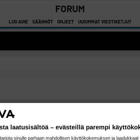
FORUM
LUO AIHE
SÄÄNNÖT
OHJEET
UUSIMMAT VIESTIKETJUT
sta laatusisältöä – evästeillä parempi käyttök
rjota sinulle parhaan mahdollisen käyttökokemuksen ja laadukkaat s