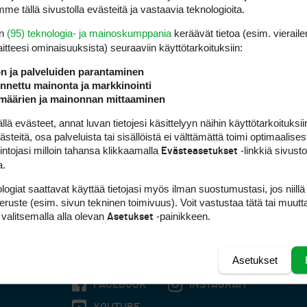
me tällä sivustolla evästeitä ja vastaavia teknologioita.
en
(95) teknologia- ja mainoskumppania
keräävät tietoa (esim. vieraile
laitteesi ominaisuuk­sista) seuraaviin käyttötarkoituksiin:
ön ja palveluiden parantaminen
nettu mainonta ja markkinointi
määrien ja mainonnan mittaaminen
 evästeet, annat luvan tietojesi käsittelyyn näihin käyttötarkoituksiin
teitä, osa palveluista tai sisällöistä ei välttämättä toimi optimaalisest
intojasi milloin tahansa klikkaamalla
-linkkiä sivust
Evästeasetukset
a.
logiat saattavat käyttää tietojasi myös ilman suostumustasi, jos niillä
peruste (esim. sivun tekninen toimivuus). Voit vastustaa tätä tai muutt
 valitsemalla alla olevan
-painikkeen.
Asetukset
Asetukset
FACEBOOK
INSTAGRAM