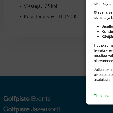
siksi käytäm
Viestejä:
123 kpl
ja s
Otava
Rekisteröitynyt:
11.6.2008
sivuista ja 
Sisäll
Kohden
Kävijä
Hyväksymällä
hyväksy eväs
muuttaa val
alareunass
Jotkin tekno
oikeutettu 
asetuksiasi
Tietosuoja