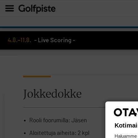
4.8.–11.8.
- Live Scoring -
Jokkedokke
Rooli foorumilla:
Jäsen
Kotimai
Aloitettuja aiheita:
2 kpl
Haluamme ta