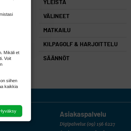
YLEISTÄ
mis­tasi
VÄLINEET
MATKAILU
KILPAGOLF & HARJOITTELU
. Mikäli et
i. Voit
SÄÄNNÖT
on
 on siihen
aa kaikkia
Hyväksy
Asiakaspalvelu
Digipalvelut
(09) 156 6227