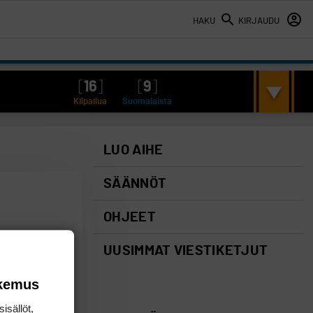
HAKU
KIRJAUDU
[
16
]
[
9
]
Kilpailua
Suomalaista
LUO AIHE
SÄÄNNÖT
OHJEET
UUSIMMAT VIESTIKETJUT
okemus
isällöt,