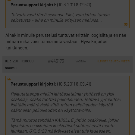
Perustuuppari kirjoitti:
(10.3.2011 8:09:41)
Toivottavasti tämä selvensi. Ellei, voin jatkaa tämän
selostusta – aihe on minulle erityisen mieluisa…
Ainakin minulle perustelusi tuntuvat erittäin loogisilta ja en näe
mitään mikä voisi toimia niitä vastaan. Hyvä kirjoitus
kaikkineen.
#445173
10.3.2011 11:08:00
VASTAA
ILMOITA ASIATON VIESTI
haamu
Perustuuppari kirjoitti:
(10.3.2011 8:09:41)
Palautetaanpa mieliin lähtöasetelma: yhtiössä on yksi
osakelaji, osake tuottaa pelioikeuden. Tehtävä yj-muutos:
lisätään määräyksiä siitä, miten pelioikeuden käyttöä
säännellän pelioikeuden eri käyttötavoille.
Tämä muutos tehdään KAIKILLE yhtiön osakkeille, jolloin
kyseisten osakkeiden keskinäiset suhteet eivät muutu
lainkaan. OYL 5:29 määräykset eivät tule kyseeseen.