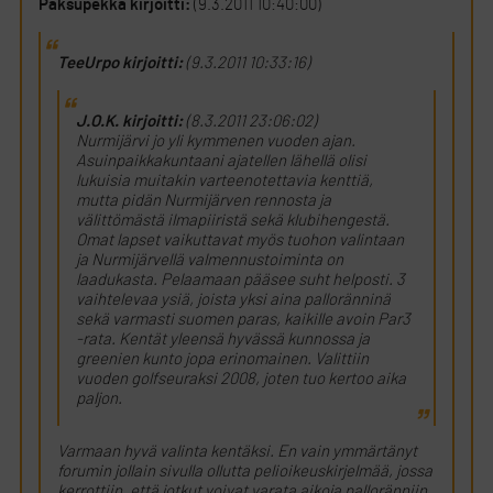
Paksupekka kirjoitti:
(9.3.2011 10:40:00)
TeeUrpo kirjoitti:
(9.3.2011 10:33:16)
J.O.K. kirjoitti:
(8.3.2011 23:06:02)
Nurmijärvi jo yli kymmenen vuoden ajan.
Asuinpaikkakuntaani ajatellen lähellä olisi
lukuisia muitakin varteenotettavia kenttiä,
mutta pidän Nurmijärven rennosta ja
välittömästä ilmapiiristä sekä klubihengestä.
Omat lapset vaikuttavat myös tuohon valintaan
ja Nurmijärvellä valmennustoiminta on
laadukasta. Pelaamaan pääsee suht helposti. 3
vaihtelevaa ysiä, joista yksi aina palloränninä
sekä varmasti suomen paras, kaikille avoin Par3
-rata. Kentät yleensä hyvässä kunnossa ja
greenien kunto jopa erinomainen. Valittiin
vuoden golfseuraksi 2008, joten tuo kertoo aika
paljon.
Varmaan hyvä valinta kentäksi. En vain ymmärtänyt
forumin jollain sivulla ollutta pelioikeuskirjelmää, jossa
kerrottiin, että jotkut voivat varata aikoja palloränniin.