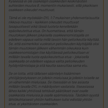
Kyseessä ei ole osakelajin osakkeiden keskinäisten
suhteiden muutos 8. momentin mukaisesti, sillä jokaikisen
osakkeen oikeudet muuttuvat.
Tämä ei ole myöskään OYL 1:7 mukainen yhdenvertaisuutta
rikkova muutos – kaikkien oikeudet muuttuvat
tasapuolisesti eikä tässä tuoteta kenellekään
epäoikeutettua etua. On huomattava, että tämän
muutoksen jälkeen jokaisella osakkeenomistajalla on
edelleen vapaus valita millä tavoin hän pelioikeutta käyttää.
Se, että esimerkiksi vuokratun pelioikeuden käyttäjällä olisi
tämän muutoksen jälkeen vähemmän oikeuksia kuin
osakkeenomistajan itse käyttäessä pelioikeuttaan ei
millään tavalla tuota epäoikeutettua etua – jokaisella
osakkaalla on edelleen vapaus valita pelioikeuden
hyödyntämistapa ja sitä kautta saavuttaa sama etu.
Se on totta, että tällaisen sääntelyn lisääminen
yhtiöjärjestykseen on jollekin mieluisaa ja jollekin toiselle se
on vähemmän mieluisaa. Se itsessään ei tee asiasta
millään tavalla OYL:n määräysten vastaista. Itseasiassa
lähes kaikki yhtiöissä tehtävät päätökset ovat osalle
osakkaista mieluisia ja osalle epämieluisia. Tästäkin syystä
lähtökohtaisesti yhtiön hallituksen tulisi edistää yhtiön
etua, ei yksittäisten osakkaiden.