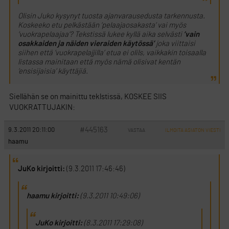
Olisin Juko kysynyt tuosta ajanvarausedusta tarkennusta.
Koskeeko etu pelkästään ’pelaajaosakasta’ vai myös
’vuokrapelaajaa’? Tekstissä lukee kyllä aika selvästi
’vain
osakkaiden ja näiden vieraiden käytössä’
joka viittaisi
siihen että ’vuokrapelajjilla’ etua ei olils, vaikkakin toisaalla
listassa mainitaan että myös nämä olisivat kentän
’ensisijaisia’ käyttäjiä.
Siellähän se on mainittu teklstissä, KOSKEE SIIS
VUOKRATTUJAKIN:
#445163
9.3.2011 20:11:00
VASTAA
ILMOITA ASIATON VIESTI
haamu
JuKo kirjoitti:
(9.3.2011 17:46:46)
haamu kirjoitti:
(9.3.2011 10:49:06)
JuKo kirjoitti:
(8.3.2011 17:29:08)