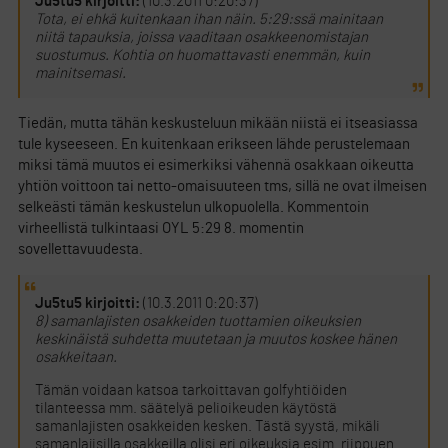
Ju5tu5 kirjoitti:
(10.3.2011 0:20:37)
Tota, ei ehkä kuitenkaan ihan näin. 5:29:ssä mainitaan
niitä tapauksia, joissa vaaditaan osakkeenomistajan
suostumus. Kohtia on huomattavasti enemmän, kuin
mainitsemasi.
Tiedän, mutta tähän keskusteluun mikään niistä ei itseasiassa
tule kyseeseen. En kuitenkaan erikseen lähde perustelemaan
miksi tämä muutos ei esimerkiksi vähennä osakkaan oikeutta
yhtiön voittoon tai netto-omaisuuteen tms, sillä ne ovat ilmeisen
selkeästi tämän keskustelun ulkopuolella. Kommentoin
virheellistä tulkintaasi OYL 5:29 8. momentin
sovellettavuudesta.
Ju5tu5 kirjoitti:
(10.3.2011 0:20:37)
8)
samanlajisten osakkeiden tuottamien oikeuksien
keskinäistä suhdetta muutetaan ja muutos koskee hänen
osakkeitaan.
Tämän voidaan katsoa tarkoittavan golfyhtiöiden
tilanteessa mm. säätelyä pelioikeuden käytöstä
samanlajisten osakkeiden kesken. Tästä syystä, mikäli
samanlajisilla osakkeilla olisi eri oikeuksia esim. riippuen