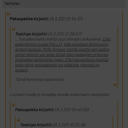
TeeTurbo
Paksupekka kirjoitti:
(9.3.2011 21:54:01)
TeeUrpo kirjoitti:
(9.3.2011 21:38:57)
…Tuo alleviivattu kohta osui silmään erikoisena.
Eikö
palloränniin tuoda PALLO, jolla varataan lähtövuoro
järjestyksessä. Millä ihmeen netillä saatte sen pallon
sinne ränniin vai onko tämä jokin pelaajien eripuraa
lisääväksi tarkoitettu jippo. Eikö kannattaisi heittää
koko ränni pensaaseen jos sellaista yleensä on
jossain
.
Tämä kenennys epäonnitui.
Lainaan tuolla jo toisallaa sinulle antamaani vastausta:
Paksupekka kirjoitti:
(9.3.2011 10:40:00)
TeeUrpo kirjoitti:
(9.3.2011 10:33:16)