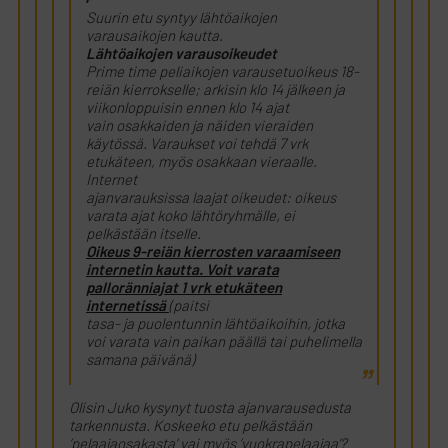
Suurin etu syntyy lähtöaikojen
varausaikojen kautta.
Lähtöaikojen varausoikeudet
Prime time peliaikojen varausetuoikeus 18-
reiän kierrokselle; arkisin klo 14 jälkeen ja
viikonloppuisin ennen klo 14 ajat
vain osakkaiden ja näiden vieraiden
käytössä. Varaukset voi tehdä 7 vrk
etukäteen, myös osakkaan vieraalle.
Internet
ajanvarauksissa laajat oikeudet: oikeus
varata ajat koko lähtöryhmälle, ei
pelkästään itselle.
Oikeus 9-reiän kierrosten varaamiseen
internetin kautta. Voit varata
palloränniajat 1 vrk etukäteen
internetissä
(paitsi
tasa- ja puolentunnin lähtöaikoihin, jotka
voi varata vain paikan päällä tai puhelimella
samana päivänä)
Olisin Juko kysynyt tuosta ajanvarausedusta
tarkennusta. Koskeeko etu pelkästään
’pelaajaosakasta’ vai myös ’vuokrapelaajaa’?