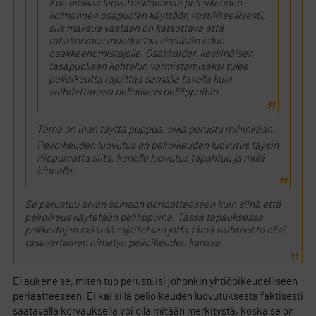
Kun osakas luovuttaa/nimeää pelioikeuden
kolmannen osapuolen käyttöön vastikkeellisesti,
siis maksua vastaan on katsottava että
rahakorvaus muodostaa sinällään edun
osakkeenomistajalle. Osakkaiden keskinäisen
tasapuolisen kohtelun varmistamiseksi tulee
pelioikeutta rajoittaa samalla tavalla kuin
vaihdettaessa pelioikeus pelilippuihin.
Tämä on ihan täyttä puppua, eikä perustu mihinkään.
Pelioikeuden luovutus on pelioikeuden luovutus täysin
riippumatta siitä, kenelle luovutus tapahtuu ja millä
hinnalla.
Se perustuu aivan samaan periaatteeseen kuin siinä että
pelioikeus käytetään pelilippuina. Tässä tapauksessa
pelikertojen määrää rajoitetaan jotta tämä vaihtoehto olisi
tasavertainen nimetyn pelioikeuden kanssa,
Ei aukene se, miten tuo perustuisi johonkin yhtiöoikeudelliseen
periaatteeseen. Ei kai sillä pelioikeuden luovutuksesta faktisesti
saatavalla korvauksella voi olla mitään merkitystä, koska se on