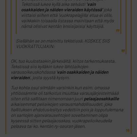
Tekstissä lukee kyllä aika selvästi
’vain
osakkaiden ja näiden vieraiden käytössä’
joka
viittaisi siihen että ’vuokrapelajjilla’ etua ei olils,
vaikkakin toisaalla listassa mainitaan että myös
nämä olisivat kentän ’ensisijaisia’ käyttäjiä.
Siellähän se on mainittu teklstissä, KOSKEE SIIS
VUOKRATTUJAKIN:
OK, tuo kuulostaakin järkevältä, kiitos tarkennuksesta.
Tekstissä siis kylläkin lukee lähtöaikojen
varausoikeuskohdassa ’
vain osakkaiden ja näiden
vieraiden
’, josta syystä kysyin.
Tuo kohta osui silmään varsinkin kun esim. omassa
yhtiössämme oli tarkoitus muuttaa varausjärjestelmäää
siten että sallitaan nimenomaan juuri
pelaajaosakkaille
aikaisemmat peliaikojen varausmahdollisuudet, joka
hallituksen ehdotus/esitys vedettiin pois ja lopputulemana
on samojen ajanvarausehtojen soveltaminen olipa
kyseessä sitten pelaajaosakas, vuokrapelioikeudella
pelaava tai ko. kentän ry-seuran jäsen.