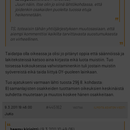
Juuri näin. Itse olin jo siinä lähtökohdassa, että
joidenkin osakaiden puolelta tuossa etuja
heikennetään.
TS, toteaisin tähän yhtiöjärjestyksen muutosasiaan, että
aiempi kommenttisi kaikilta tarvittavasta suostumuksesta
on virheellinen.
Taidatpa olla oikeassa ja olisi jo pitänyt oppia että säännöissä ja
lakiteksteissä katsoo aina kirjasta eikä luota muistiin. Tuo
toisessa kokouksessa vahvistaminenkin tuli jostain muistin
syövereistä eikä taida liittyä OY-puoleen lainkaan.
Tuo ajatukseni varmaan lähti tuosta 29§ 8. kohdasta:
8) samanlajisten osakkeiden tuottamien oikeuksien keskinäistä
suhdetta muutetaan ja muutos koskee hänen osakkeitaan.
#445162
9.3.2011 19:46:00
VASTAA
ILMOITA ASIATON VIESTI
JuKo
haamu kirjoitti:
(9.3.2011 10:49:06)