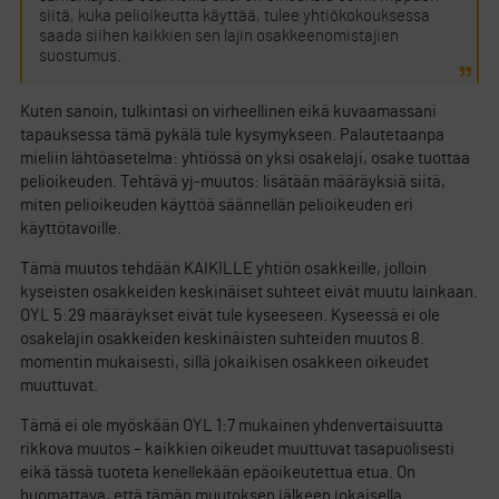
siitä, kuka pelioikeutta käyttää, tulee yhtiökokouksessa
saada siihen kaikkien sen lajin osakkeenomistajien
suostumus.
Kuten sanoin, tulkintasi on virheellinen eikä kuvaamassani
tapauksessa tämä pykälä tule kysymykseen. Palautetaanpa
mieliin lähtöasetelma: yhtiössä on yksi osakelaji, osake tuottaa
pelioikeuden. Tehtävä yj-muutos: lisätään määräyksiä siitä,
miten pelioikeuden käyttöä säännellän pelioikeuden eri
käyttötavoille.
Tämä muutos tehdään KAIKILLE yhtiön osakkeille, jolloin
kyseisten osakkeiden keskinäiset suhteet eivät muutu lainkaan.
OYL 5:29 määräykset eivät tule kyseeseen. Kyseessä ei ole
osakelajin osakkeiden keskinäisten suhteiden muutos 8.
momentin mukaisesti, sillä jokaikisen osakkeen oikeudet
muuttuvat.
Tämä ei ole myöskään OYL 1:7 mukainen yhdenvertaisuutta
rikkova muutos – kaikkien oikeudet muuttuvat tasapuolisesti
eikä tässä tuoteta kenellekään epäoikeutettua etua. On
huomattava, että tämän muutoksen jälkeen jokaisella