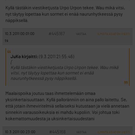
Kyllä tästäkin viestiketjusta Urpo Urpon tekee. Wau mikä vitsi,
nyt täytyy lopettaa kun sormet ei enää naurunhytkeessä pysy
näppiksellä.
#445167
10.3.2011 00:01:00
VASTAA
ILMOITA ASIATON VIESTI
ts
JuKo kirjoitti:
(9.3.2011 21:55:46)
[
Kyllä tästäkin viestiketjusta Urpo Urpon tekee. Wau mikä
vitsi, nyt täytyy lopettaa kun sormet ei enää
naurunhytkeessä pysy näppiksellä.
Maalaispoika joutuu taas ihmettelemään omaa
yksinkertaisuuttaan. Kyllä palloränniin on aina pallo laitettu. Se,
että jotain ihmeviritelmiä sellaiseksi kutustaan ja vielä annetaan
sinnekin varausoikeuksia ei mahdu kupoliin. Voi johtua toki
kokemattomuudesta ja uksinkertaisuudestani
#445168
10.3.2011 00:23:00
VASTAA
ILMOITA ASIATON VIESTI