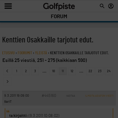
FORUM
Kenttien Osakkaille tarjotut edut.
ETUSIVU
›
FOORUMIT
›
YLEISTÄ
›
KENTTIEN OSAKKAILLE TARJOTUT EDUT.
Esillä 25 viestiä, 251 - 275 (kaikkiaan 590)
…
…
1
2
3
10
11
12
22
23
24
#445160
9.3.2011 19:09:00
VASTAA
ILMOITA ASIATON VIESTI
IlariT
ts kirjoitti:
(9.3.2011 10:08:02)