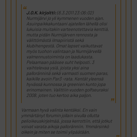
J.O.K. kirjoitti:
(8.3.2011 23:06:02)
Nurmijärvi jo yli kymmenen vuoden ajan.
Asuinpaikkakuntaani ajatellen lähellä olisi
lukuisia muitakin varteenotettavia kenttiä,
mutta pidän Nurmijärven rennosta ja
välittömästä ilmapiiristä sekä
klubihengestä. Omat lapset vaikuttavat
myös tuohon valintaan ja Nurmijärvellä
valmennustoiminta on laadukasta.
Pelaamaan pääsee suht helposti. 3
vaihtelevaa ysiä, joista yksi aina
palloränninä sekä varmasti suomen paras,
kaikille avoin Par3 -rata. Kentät yleensä
hyvässä kunnossa ja greenien kunto jopa
erinomainen. Valittiin vuoden golfseuraksi
2008, joten tuo kertoo aika paljon.
Varmaan hyvä valinta kentäksi. En vain
ymmärtänyt forumin jollain sivulla ollutta
pelioikeuskirjelmää, jossa kerrottiin, että jotkut
voivat varata aikoja palloränniin. Ymmärsinkö
oikein ja miten se toimii ylipäätään.