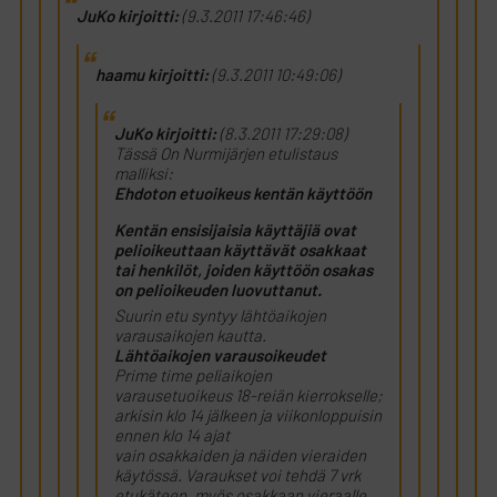
JuKo kirjoitti:
(9.3.2011 17:46:46)
haamu kirjoitti:
(9.3.2011 10:49:06)
JuKo kirjoitti:
(8.3.2011 17:29:08)
Tässä On Nurmijärjen etulistaus
malliksi:
Ehdoton etuoikeus kentän käyttöön
Kentän ensisijaisia käyttäjiä ovat
pelioikeuttaan käyttävät osakkaat
tai henkilöt, joiden käyttöön osakas
on pelioikeuden luovuttanut.
Suurin etu syntyy lähtöaikojen
varausaikojen kautta.
Lähtöaikojen varausoikeudet
Prime time peliaikojen
varausetuoikeus 18-reiän kierrokselle;
arkisin klo 14 jälkeen ja viikonloppuisin
ennen klo 14 ajat
vain osakkaiden ja näiden vieraiden
käytössä. Varaukset voi tehdä 7 vrk
etukäteen, myös osakkaan vieraalle.