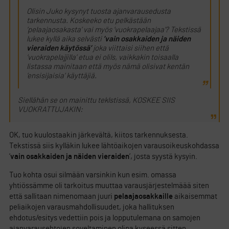
Olisin Juko kysynyt tuosta ajanvarausedusta
tarkennusta. Koskeeko etu pelkästään
’pelaajaosakasta’ vai myös ’vuokrapelaajaa’? Tekstissä
lukee kyllä aika selvästi
’vain osakkaiden ja näiden
vieraiden käytössä’
joka viittaisi siihen että
’vuokrapelajjilla’ etua ei olils, vaikkakin toisaalla
listassa mainitaan että myös nämä olisivat kentän
’ensisijaisia’ käyttäjiä.
Siellähän se on mainittu teklstissä, KOSKEE SIIS
VUOKRATTUJAKIN:
OK, tuo kuulostaakin järkevältä, kiitos tarkennuksesta.
Tekstissä siis kylläkin lukee lähtöaikojen varausoikeuskohdassa
’
vain osakkaiden ja näiden vieraiden
’, josta syystä kysyin.
Tuo kohta osui silmään varsinkin kun esim. omassa
yhtiössämme oli tarkoitus muuttaa varausjärjestelmäää siten
että sallitaan nimenomaan juuri
pelaajaosakkaille
aikaisemmat
peliaikojen varausmahdollisuudet, joka hallituksen
ehdotus/esitys vedettiin pois ja lopputulemana on samojen
ajanvarausehtojen soveltaminen olipa kyseessä sitten