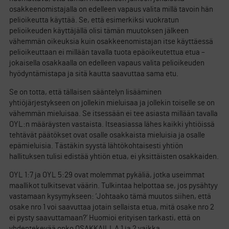
osakkeenomistajalla on edelleen vapaus valita millä tavoin hän
pelioikeutta käyttää. Se, että esimerkiksi vuokratun
pelioikeuden käyttäjällä olisi tämän muutoksen jälkeen
vähemmän oikeuksia kuin osakkeenomistajan itse käyttäessä
pelioikeuttaan ei millään tavalla tuota epäoikeutettua etua –
jokaisella osakkaalla on edelleen vapaus valita pelioikeuden
hyödyntämistapa ja sitä kautta saavuttaa sama etu.
Se on totta, että tällaisen sääntelyn lisääminen
yhtiöjärjestykseen on jollekin mieluisaa ja jollekin toiselle se on
vähemmän mieluisaa. Se itsessään ei tee asiasta millään tavalla
OYL:n määräysten vastaista. Itseasiassa lähes kaikki yhtiöissä
tehtävät päätökset ovat osalle osakkaista mieluisia ja osalle
epämieluisia. Tästäkin syystä lähtökohtaisesti yhtiön
hallituksen tulisi edistää yhtiön etua, ei yksittäisten osakkaiden.
OYL 1:7 ja OYL 5:29 ovat molemmat pykäliä, jotka useimmat
maallikot tulkitsevat väärin. Tulkintaa helpottaa se, jos pysähtyy
vastamaan kysymykseen: ’Johtaako tämä muutos siihen, että
osake nro 1 voi saavuttaa jotain sellaista etua, mitä osake nro 2
ei pysty saavuttamaan?’ Huomioi erityisen tarkasti, että on
yhdentekevää onko OSAKKAILLA 1 ja 2 vaikka