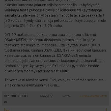
elämäntilanteesta johtuen erilainen mahdollisuus hyödyntää
vaikkapa tässä puheessa olevia pelioikeuden eri käyttötapoja
samalla tavalla – jos on ylipäätään mahdollista, että osakkeilla 1
ja 2 voidaan hyödyntää samoja pelioikeuden käyttötapoja, ei ole
ongelmia OYL 1:7 tai OYL 5:29 osalta.
OYL 1:7 mukaista epäoikeutettua etua ei tuoteta sillä, että
OSAKKAIDEN erilaisesta tilanteesta johtuen kaikilla ei ole
tasavertaista kykyä tai mahdollisuutta käyttää OSAKKEIDEN
tuottamia etuja. Kunhan OSAKKEIDEN kaikki edut ovat kaikkien
käytettävissä, asia on kunnossa. OSAKKAIDEN omasta
tilanteesta johtuvat eriarvoisuus on laajempi yhteiskunnallinen,
sosiaalinen jne. kysymys, jota OYL ei edes pyri säätelemään
eivätkä sen määräykset siihen asti ulotu.
Toivottavasti tämä selvensi. Ellei, voin jatkaa tämän selostusta –
aihe on minulle erityisen mieluisa…
#445172
10.3.2011 11:02:00
VASTAA
ILMOITA ASIATON VIESTI
ts