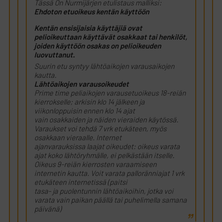
Tässä On Nurmijärjen etulistaus malliksi:
Ehdoton etuoikeus kentän käyttöön
Kentän ensisijaisia käyttäjiä ovat
pelioikeuttaan käyttävät osakkaat tai henkilöt,
joiden käyttöön osakas on pelioikeuden
luovuttanut.
Suurin etu syntyy lähtöaikojen varausaikojen
kautta.
Lähtöaikojen varausoikeudet
Prime time peliaikojen varausetuoikeus 18-reiän
kierrokselle; arkisin klo 14 jälkeen ja
viikonloppuisin ennen klo 14 ajat
vain osakkaiden ja näiden vieraiden käytössä.
Varaukset voi tehdä 7 vrk etukäteen, myös
osakkaan vieraalle. Internet
ajanvarauksissa laajat oikeudet: oikeus varata
ajat koko lähtöryhmälle, ei pelkästään itselle.
Oikeus 9-reiän kierrosten varaamiseen
internetin kautta. Voit varata palloränniajat 1 vrk
etukäteen internetissä (paitsi
tasa- ja puolentunnin lähtöaikoihin, jotka voi
varata vain paikan päällä tai puhelimella samana
päivänä)