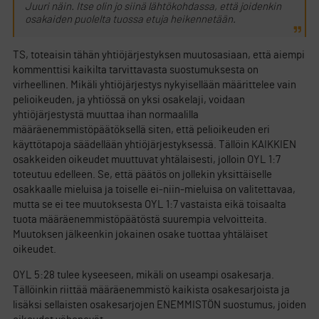
Juuri näin. Itse olin jo siinä lähtökohdassa, että joidenkin
osakaiden puolelta tuossa etuja heikennetään.
TS, toteaisin tähän yhtiöjärjestyksen muutosasiaan, että aiempi
kommenttisi kaikilta tarvittavasta suostumuksesta on
virheellinen. Mikäli yhtiöjärjestys nykyisellään määrittelee vain
pelioikeuden, ja yhtiössä on yksi osakelaji, voidaan
yhtiöjärjestystä muuttaa ihan normaalilla
määräenemmistöpäätöksellä siten, että pelioikeuden eri
käyttötapoja säädellään yhtiöjärjestyksessä. Tällöin KAIKKIEN
osakkeiden oikeudet muuttuvat yhtälaisesti, jolloin OYL 1:7
toteutuu edelleen. Se, että päätös on jollekin yksittäiselle
osakkaalle mieluisa ja toiselle ei-niin-mieluisa on valitettavaa,
mutta se ei tee muutoksesta OYL 1:7 vastaista eikä toisaalta
tuota määräenemmistöpäätöstä suurempia velvoitteita.
Muutoksen jälkeenkin jokainen osake tuottaa yhtäläiset
oikeudet.
OYL 5:28 tulee kyseeseen, mikäli on useampi osakesarja.
Tällöinkin riittää määräenemmistö kaikista osakesarjoista ja
lisäksi sellaisten osakesarjojen ENEMMISTÖN suostumus, joiden