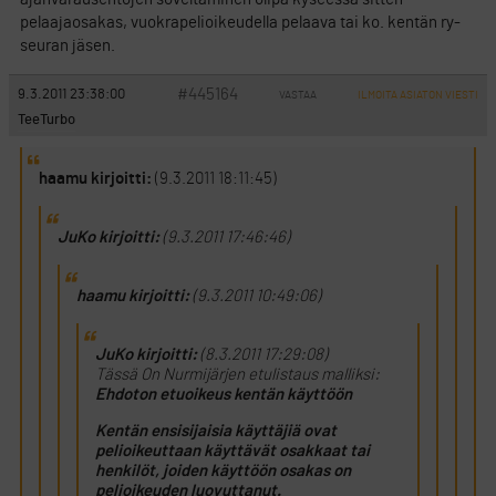
pelaajaosakas, vuokrapelioikeudella pelaava tai ko. kentän ry-
seuran jäsen.
#445164
9.3.2011 23:38:00
VASTAA
ILMOITA ASIATON VIESTI
TeeTurbo
haamu kirjoitti:
(9.3.2011 18:11:45)
JuKo kirjoitti:
(9.3.2011 17:46:46)
haamu kirjoitti:
(9.3.2011 10:49:06)
JuKo kirjoitti:
(8.3.2011 17:29:08)
Tässä On Nurmijärjen etulistaus malliksi:
Ehdoton etuoikeus kentän käyttöön
Kentän ensisijaisia käyttäjiä ovat
pelioikeuttaan käyttävät osakkaat tai
henkilöt, joiden käyttöön osakas on
pelioikeuden luovuttanut.