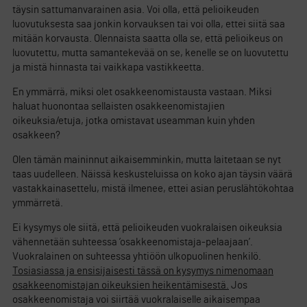
täysin sattumanvarainen asia. Voi olla, että pelioikeuden
luovutuksesta saa jonkin korvauksen tai voi olla, ettei siitä saa
mitään korvausta. Olennaista saatta olla se, että pelioikeus on
luovutettu, mutta samantekevää on se, kenelle se on luovutettu
ja mistä hinnasta tai vaikkapa vastikkeetta.
En ymmärrä, miksi olet osakkeenomistausta vastaan. Miksi
haluat huonontaa sellaisten osakkeenomistajien
oikeuksia/etuja, jotka omistavat useamman kuin yhden
osakkeen?
Olen tämän maininnut aikaisemminkin, mutta laitetaan se nyt
taas uudelleen. Näissä keskusteluissa on koko ajan täysin väärä
vastakkainasettelu, mistä ilmenee, ettei asian peruslähtökohtaa
ymmärretä.
Ei kysymys ole siitä, että pelioikeuden vuokralaisen oikeuksia
vähennetään suhteessa ’osakkeenomistaja-pelaajaan’.
Vuokralainen on suhteessa yhtiöön ulkopuolinen henkilö.
Tosiasiassa ja ensisijaisesti tässä on kysymys nimenomaan
osakkeenomistajan oikeuksien heikentämisestä.
Jos
osakkeenomistaja voi siirtää vuokralaiselle aikaisempaa