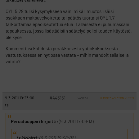
oikeudet vähenevät.
OYL 5.29 tulisi kysymykseen vain, mikäli muutos lisäisi
osakkaan maksuvelvoitetta tai päätös tuottaisi OYL 1:7
tarkoittamaa epäoikeutettua etua. Tällaisesta ei puhumassani
tapauksessa, jossa lisättääisiin säätelyä pelioikeuden käytöstä,
ole kyse.
Kommenttiisi kahdesta peräkkäisestä yhtiökokouksesta
vastustuksessa en nyt osaa vastata – mihin mahdoit sellaisella
viitata?
#445161
9.3.2011 19:23:00
VASTAA
ILMOITA ASIATON VIESTI
ts
Perustuuppari kirjoitti:
(9.3.2011 17:09:13)
ts kirjoitti:
(9.3.2011 10:08:02)