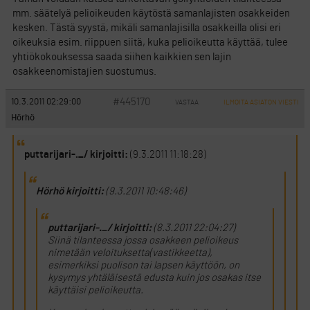
mm. säätelyä pelioikeuden käytöstä samanlajisten osakkeiden
kesken. Tästä syystä, mikäli samanlajisilla osakkeilla olisi eri
oikeuksia esim. riippuen siitä, kuka pelioikeutta käyttää, tulee
yhtiökokouksessa saada siihen kaikkien sen lajin
osakkeenomistajien suostumus.
#445170
10.3.2011 02:29:00
VASTAA
ILMOITA ASIATON VIESTI
Hörhö
puttarijari-._/ kirjoitti:
(9.3.2011 11:18:28)
Hörhö kirjoitti:
(9.3.2011 10:48:46)
puttarijari-._/ kirjoitti:
(8.3.2011 22:04:27)
Siinä tilanteessa jossa osakkeen pelioikeus
nimetään veloituksetta(vastikkeetta),
esimerkiksi puolison tai lapsen käyttöön, on
kysymys yhtäläisestä edusta kuin jos osakas itse
käyttäisi pelioikeutta.