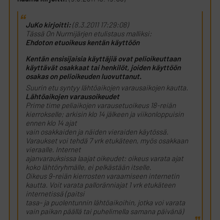
JuKo kirjoitti:
(8.3.2011 17:29:08)
Tässä On Nurmijärjen etulistaus malliksi:
Ehdoton etuoikeus kentän käyttöön
Kentän ensisijaisia käyttäjiä ovat pelioikeuttaan
käyttävät osakkaat tai henkilöt, joiden käyttöön
osakas on pelioikeuden luovuttanut.
Suurin etu syntyy lähtöaikojen varausaikojen kautta.
Lähtöaikojen varausoikeudet
Prime time peliaikojen varausetuoikeus 18-reiän
kierrokselle; arkisin klo 14 jälkeen ja viikonloppuisin
ennen klo 14 ajat
vain osakkaiden ja näiden vieraiden käytössä.
Varaukset voi tehdä 7 vrk etukäteen, myös osakkaan
vieraalle. Internet
ajanvarauksissa laajat oikeudet: oikeus varata ajat
koko lähtöryhmälle, ei pelkästään itselle.
Oikeus 9-reiän kierrosten varaamiseen internetin
kautta. Voit varata palloränniajat 1 vrk etukäteen
internetissä (paitsi
tasa- ja puolentunnin lähtöaikoihin, jotka voi varata
vain paikan päällä tai puhelimella samana päivänä)