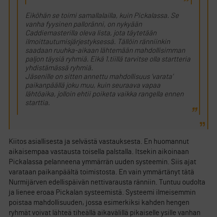
Eiköhän se toimi samallalailla, kuin Pickalassa. Se
vanha fyysinen palloränni, on nykyään
Caddiemasterilla oleva lista, jota täytetään
ilmoittautumisjärjestyksessä. Tällöin ränniinkin
saadaan ruuhka-aikaan lähtemään mahdollisimman
paljon täysiä ryhmiä. Eikä 1.tiillä tarvitse olla startteria
yhdistämässä ryhmiä.
Jäsenille on sitten annettu mahdollisuus ’varata’
paikanpäällä joku muu, kuin seuraava vapaa
lähtöaika, jolloin ehtii poiketa vaikka rangella ennen
starttia.
Kiitos asiallisesta ja selvästä vastauksesta. En huomannut
aikaisempaa vastausta toisella palstalla. Itsekin aikoinaan
Pickalassa pelanneena ymmärrän uuden systeemin. Siis ajat
varataan paikanpäältä toimistosta. En vain ymmärtänyt tätä
Nurmijärven edellispäivän nettivarausta ränniin. Tuntuu oudolta
ja lienee eroaa Pickalan systeemistä. Systeemi ilmeisemmin
poistaa mahdollisuuden, jossa esimerkiksi kahden hengen
ryhmät voivat lähteä tiheällä aikavälillä pikaiselle ysille vanhan