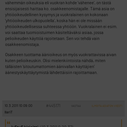
vähemmän oikeuksia eli vuokran kohde ’vähenee’, on tästä
ensisijaisesti haittaa ko. osakkeenomistajalle. Tämä asia on
yhtiöoikeudellinen kysymys ja vuokralainen on kokonaan
’yhtiöoikeuden ulkopuolella’, koska hän ei ole missään
yhtiöoikeudellisessa suhteessa yhtiöön. Vuokralainen ei esim.
voi saattaa tuomioistuimen käsiteltäväksi asiaa, jossa
pelioikeuden käyttöä rajoitetaan. Sen voi tehdä vain
osakkeenomistaja.
Osakkeen tuottama äänioikeus on myös vuokrattavissa aivan
kuten pelioikeuskin. Olisi mielenkiintoista nähdä, miten
tälläisten ’sitoutumattomien äänivallan käyttäjien’
äänestyskäyttäytymistä lähdettäisiin rajoittamaan.
#445171
10.3.2011 10:09:00
VASTAA
ILMOITA ASIATON VIESTI
IlariT