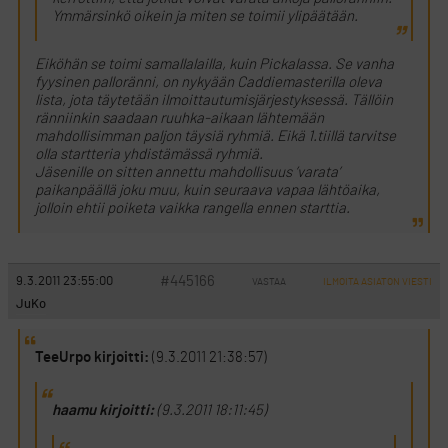
Ymmärsinkö oikein ja miten se toimii ylipäätään.
Eiköhän se toimi samallalailla, kuin Pickalassa. Se vanha
fyysinen palloränni, on nykyään Caddiemasterilla oleva
lista, jota täytetään ilmoittautumisjärjestyksessä. Tällöin
ränniinkin saadaan ruuhka-aikaan lähtemään
mahdollisimman paljon täysiä ryhmiä. Eikä 1.tiillä tarvitse
olla startteria yhdistämässä ryhmiä.
Jäsenille on sitten annettu mahdollisuus ’varata’
paikanpäällä joku muu, kuin seuraava vapaa lähtöaika,
jolloin ehtii poiketa vaikka rangella ennen starttia.
#445166
9.3.2011 23:55:00
VASTAA
ILMOITA ASIATON VIESTI
JuKo
TeeUrpo kirjoitti:
(9.3.2011 21:38:57)
haamu kirjoitti:
(9.3.2011 18:11:45)