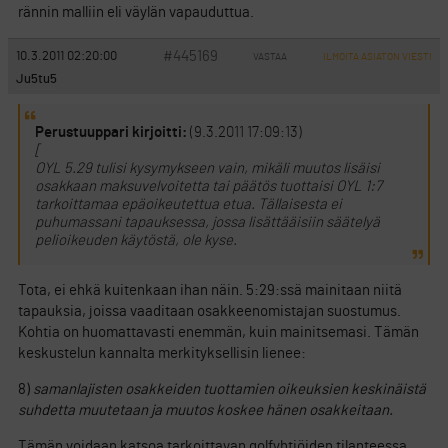
rännin malliin eli väylän vapauduttua.
#445169
10.3.2011 02:20:00
VASTAA
ILMOITA ASIATON VIESTI
Ju5tu5
Perustuuppari kirjoitti:
(9.3.2011 17:09:13)
[
OYL 5.29 tulisi kysymykseen vain, mikäli muutos lisäisi
osakkaan maksuvelvoitetta tai päätös tuottaisi OYL 1:7
tarkoittamaa epäoikeutettua etua. Tällaisesta ei
puhumassani tapauksessa, jossa lisättääisiin säätelyä
pelioikeuden käytöstä, ole kyse.
Tota, ei ehkä kuitenkaan ihan näin. 5:29:ssä mainitaan niitä
tapauksia, joissa vaaditaan osakkeenomistajan suostumus.
Kohtia on huomattavasti enemmän, kuin mainitsemasi. Tämän
keskustelun kannalta merkityksellisin lienee:
8)
samanlajisten osakkeiden tuottamien oikeuksien keskinäistä
suhdetta muutetaan ja muutos koskee hänen osakkeitaan.
Tämän voidaan katsoa tarkoittavan golfyhtiöiden tilanteessa