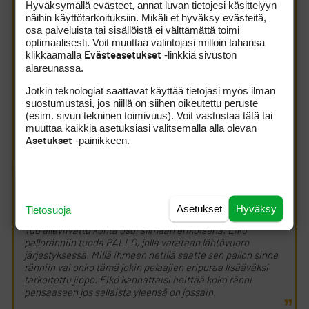
Hyväksymällä evästeet, annat luvan tietojesi käsittelyyn
VUOKRATTUJAKIN:
näihin käyttötarkoituksiin. Mikäli et hyväksy evästeitä,
osa palveluista tai sisällöistä ei välttämättä toimi
OK, tuo kuulostaakin järkevältä, kiitos tarkennuksesta.
optimaalisesti. Voit muuttaa valintojasi milloin tahansa
Tekstissä siis kylläkin lukee lähtöaikojen
klikkaamalla
-linkkiä sivuston
Evästeasetukset
varausoikeuskohdassa ’
vain osakkaiden ja näiden
alareunassa.
vieraiden
’, josta syystä kysyin.
Jotkin teknologiat saattavat käyttää tietojasi myös ilman
Tuo kohta osui silmään varsinkin kun esim. omassa
suostumustasi, jos niillä on siihen oikeutettu peruste
yhtiössämme oli tarkoitus muuttaa
(esim. sivun tekninen toimivuus). Voit vastustaa tätä tai
varausjärjestelmäää siten että sallitaan nimenomaan
muuttaa kaikkia asetuksiasi valitsemalla alla olevan
juuri
pelaajaosakkaille
aikaisemmat peliaikojen
-painikkeen.
Asetukset
varausmahdollisuudet, joka hallituksen ehdotus/esitys
vedettiin pois ja lopputulemana on samojen
ajanvarausehtojen soveltaminen olipa kyseessä sitten
pelaajaosakas, vuokrapelioikeudella pelaava tai ko.
kentän ry-seuran jäsen.
Asetukset
Hyväksy
Tietosuoja
Tuo alleviivattu kohta osui silmään erikoisena. Eikö
palloränniin tuoda PALLO, jolla varataan lähtövuoro
järjestyksessä. Millä ihmeen netillä saatte sen pallon sinne
ränniin vai onko tämä jokin pelaajien eripuraa lisääväksi
tarkoitettu jippo. Eikö kannattaisi heittää koko ränni
pensaaseen jos sellaista yleensä on jossain.