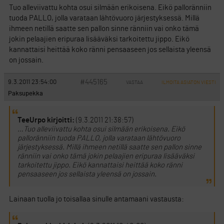
Tuo alleviivattu kohta osui silmään erikoisena. Eikö palloränniin
tuoda PALLO, jolla varataan lähtövuoro järjestyksessä. Millä
ihmeen netillä saatte sen pallon sinne ränniin vai onko tämä
jokin pelaajien eripuraa lisääväksi tarkoitettu jippo. Eikö
kannattaisi heittää koko ränni pensaaseen jos sellaista yleensä
on jossain.
#445165
9.3.2011 23:54:00
VASTAA
ILMOITA ASIATON VIESTI
Paksupekka
TeeUrpo kirjoitti:
(9.3.2011 21:38:57)
…Tuo alleviivattu kohta osui silmään erikoisena. Eikö
palloränniin tuoda PALLO, jolla varataan lähtövuoro
järjestyksessä. Millä ihmeen netillä saatte sen pallon sinne
ränniin vai onko tämä jokin pelaajien eripuraa lisääväksi
tarkoitettu jippo. Eikö kannattaisi heittää koko ränni
pensaaseen jos sellaista yleensä on jossain.
Lainaan tuolla jo toisallaa sinulle antamaani vastausta: