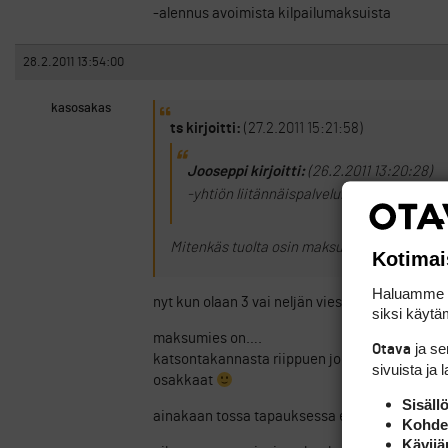
-alennus avoimista kilpailumaksuista
28.2.2011 13:54:00
kasosakas
ts kirjoitti:
(27.2.2011 15:21:58)
Jooseppi kirjoitti:
(26.2.2011 13:20:28)
-yhtiön liitännäispalveluilla halvemmat hi
Mitenkäs tuolta osin maksukuviot on järjeste
Kotimai
Haluamme ta
nyt kun olaan 3 vai neljän viestin jälkeen tukev
siksi käytäm
maksumies on….
ja s
Otava
katsontakannasta riippuen joko yrittäjä taikk
sivuista ja 
osakkaat
Sisäll
ainakaan tossa tapauksessa ei seura eikä oy k
Kohden
Kävijä