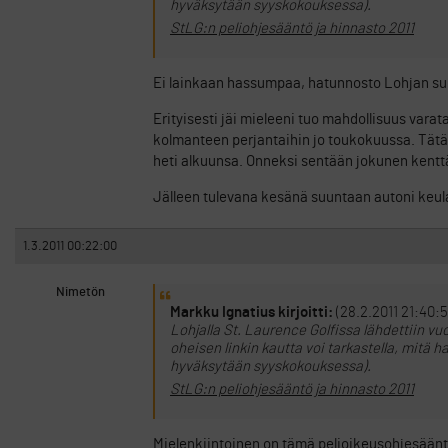
hyväksytään syyskokouksessa).
StLG:n peliohjesääntö ja hinnasto 2011
Ei lainkaan hassumpaa, hatunnosto Lohjan s
Erityisesti jäi mieleeni tuo mahdollisuus varat
kolmanteen perjantaihin jo toukokuussa. Tätä
heti alkuunsa. Onneksi sentään jokunen kenttä o
Jälleen tulevana kesänä suuntaan autoni keulan
1.3.2011 00:22:00
Nimetön
Markku Ignatius kirjoitti:
(28.2.2011 21:40:5
Lohjalla St. Laurence Golfissa lähdettiin 
oheisen linkin kautta voi tarkastella, mitä 
hyväksytään syyskokouksessa).
StLG:n peliohjesääntö ja hinnasto 2011
Mielenkiintoinen on tämä pelioikeusohjesäänt