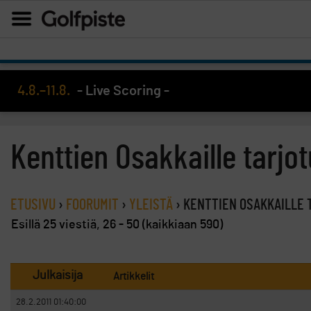
4.8.–11.8.
- Live Scoring -
Kenttien Osakkaille tarjot
ETUSIVU
›
FOORUMIT
›
YLEISTÄ
›
KENTTIEN OSAKKAILLE 
Esillä 25 viestiä, 26 - 50 (kaikkiaan 590)
Julkaisija
Artikkelit
28.2.2011 01:40:00