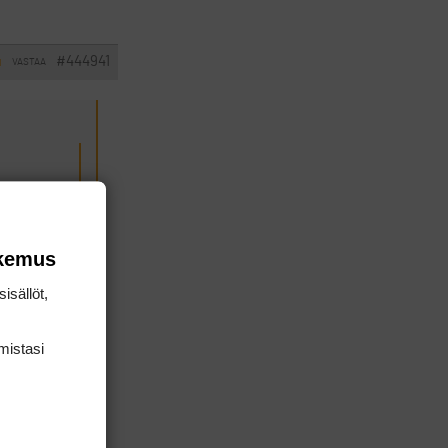
#444941
VASTAA
I
okemus
isällöt,
mis­tasi
saaneet