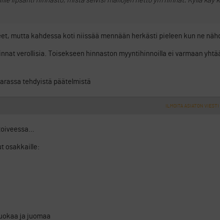
ille lipsahti hinnasto, mistä selvisi mailojen netto ym hinnat. Kyllä käy k
neet, mutta kahdessa koti niissää mennään herkästi pieleen kun ne näh
innat verollisia. Toisekseen hinnaston myyntihinnoilla ei varmaan yht
varassa tehdyistä päätelmistä
ILMOITA ASIATON VIESTI
 toiveessa…
t osakkaille:
ruokaa ja juomaa