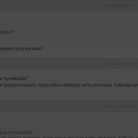
ILMOITA ASIATON VIESTI
hoppia?
 pahasti pois kartalta?
ILMOITA ASIATON VIESTI
ia Hyvinkäällä?
le lipsahti hinnasto, mistä selvisi mailojen netto ym hinnat. Kyllä käy ka
ILMOITA ASIATON VIESTI
ppia Hyvinkäällä?