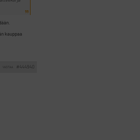
atteeksi ja
dään.
ään kauppaa
#444940
VASTAA