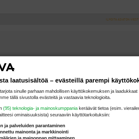
ILMOITA ASIATON VIEST
nnat osakkaille( ml. prosop & pro)
tty, eli kuka tuon erotuksen kattaa ja mistä rahoista?
sta laatusisältöä – evästeillä parempi käyttök
rjota sinulle parhaan mahdollisen käyttökokemuksen ja laadukkaat s
asti offtopic
me tällä sivustolla evästeitä ja vastaavia teknologioita.
en
(95) teknologia- ja mainoskumppania
keräävät tietoa (esim. vieraile
a yrittäjän muut asiakkaat. tai voisihan sitä sanoa vaikka alennuksen 
laitteesi ominaisuuk­sista) seuraaviin käyttötarkoituksiin:
ön ja palveluiden parantaminen
ompensoi hinnan eroa yrittäjälle.
nettu mainonta ja markkinointi
määrien ja mainonnan mittaaminen