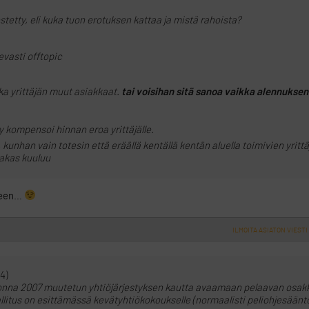
stetty, eli kuka tuon erotuksen kattaa ja mistä rahoista?
evasti offtopic
ka yrittäjän muut asiakkaat.
tai voisihan sitä sanoa vaikka alennukse
 kompensoi hinnan eroa yrittäjälle.
kunhan vain totesin että eräällä kentällä kentän aluella toimivien yrittä
iakas kuuluu
eneen…
ILMOITA ASIATON VIESTI
4)
vuonna 2007 muutetun yhtiöjärjestyksen kautta avaamaan pelaavan osakk
hallitus on esittämässä kevätyhtiökokoukselle (normaalisti peliohjesäänt