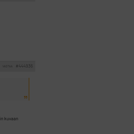
#444936
VASTAA
lin kuvaan