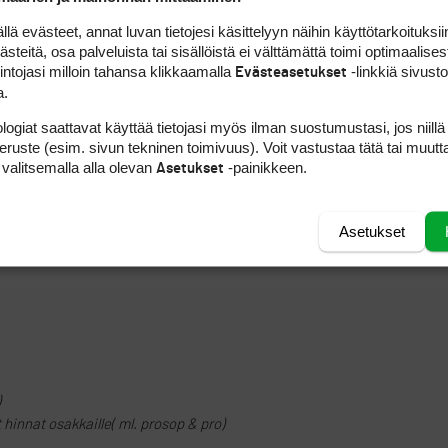
han vain totesin että eräällä kentällä kentän aluella toimivien yrittäj
uuluu
 evästeet, annat luvan tietojesi käsittelyyn näihin käyttötarkoituksiin
teitä, osa palveluista tai sisällöistä ei välttämättä toimi optimaalisest
intojasi milloin tahansa klikkaamalla
-linkkiä sivust
Evästeasetukset
ILMOITA ASIATON VIESTI
a.
onna 2007 muutetun yhtiöjärjestyksen kautta avaamaan pelaavan osakka
logiat saattavat käyttää tietojasi myös ilman suostumustasi, jos niillä
llitus on esittämässä kevätyhtiökokoukselle (normaalisti peliohjesäänt
peruste (esim. sivun tekninen toimivuus). Voit vastustaa tätä tai muutt
 valitsemalla alla olevan
-painikkeen.
Asetukset
Asetukset
ILMOITA ASIATON VIESTI
)
 hinnat osakkaille( ml. prosop & pro)