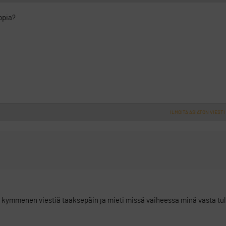
ppia?
ILMOITA ASIATON VIESTI
a kymmenen viestiä taaksepäin ja mieti missä vaiheessa minä vasta tu