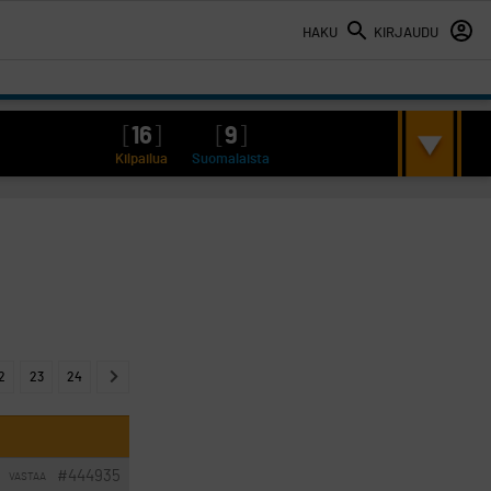
HAKU
KIRJAUDU
[
16
]
[
9
]
Kilpailua
Suomalaista
2
23
24
#444935
VASTAA