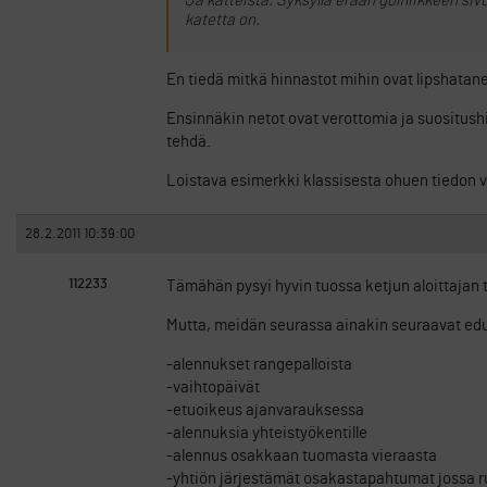
Ja katteista. Syksyllä erään golfliikkeen sivu
katetta on.
En tiedä mitkä hinnastot mihin ovat lipshata
Ensinnäkin netot ovat verottomia ja suositush
tehdä.
Loistava esimerkki klassisesta ohuen tiedon 
28.2.2011 10:39:00
112233
Tämähän pysyi hyvin tuossa ketjun aloittajan
Mutta, meidän seurassa ainakin seuraavat edu
-alennukset rangepalloista
-vaihtopäivät
-etuoikeus ajanvarauksessa
-alennuksia yhteistyökentille
-alennus osakkaan tuomasta vieraasta
-yhtiön järjestämät osakastapahtumat jossa 