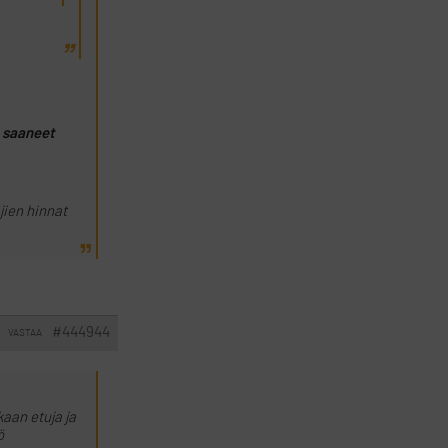
n saaneet
jien hinnat
#444944
VASTAA
aan etuja ja
ö