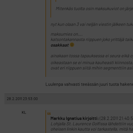
Mitenkäs tuolta osin maksukuviot on järje
nyt kun olaan 3 vai neljän viestin jälkeen tuk
maksumies on….
katsontakannasta riippuen joko yrittäjä taik
osakkaat
ainakaan tossa tapauksessa ei seura eikä oy
oikeastaan se ei minua kauheasti kiinnosta, 
ovat eri riippuen siitä mihin segmenttiin as
Luulenpa vahvasti teeässän juuri tuota hak
28.2.2011 23:53:00
KL
Markku Ignatius kirjoitti:
(28.2.2011 21:40:5
Lohjalla St. Laurence Golfissa lähdettiin 
oheisen linkin kautta voi tarkastella, mitä 