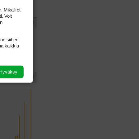
ien hinnat ovat
. Mikäli et
i. Voit
on
#444942
VASTAA
an etuja ja
 on siihen
ö hyväksytään
aa kaikkia
Hyväksy
#444943
VASTAA