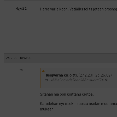
Myyrä 2
Herra varjelkoon. Vetääks toi ts jotaan prosho
28.2.2011 01:41:00
ts
Husqvarna kirjoitti:
(27.2.2011 23:26:02)
ts – tää ei oo edelleenkään suomi24.fi!
Sitähän mä oon koittanu kertoa.
Kattelehan nyt itsekin tuosta itsekin muutam
mukaan.