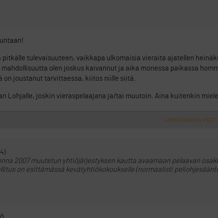
uuntaan!
a pitkälle tulevaisuuteen, vaikkapa ulkomaisia vieraita ajatellen heinä
 mahdollisuutta olen joskus kaivannut ja aika monessa paikassa hom
n joustanut tarvittaessa, kiitos niille siitä.
 Lohjalle, joskin vieraspelaajana ja/tai muutoin. Aina kuitenkin mielel
ILMOITA ASIATON VIESTI
4)
vuonna 2007 muutetun yhtiöjärjestyksen kautta avaamaan pelaavan osakk
hallitus on esittämässä kevätyhtiökokoukselle (normaalisti peliohjesäänt
ö.