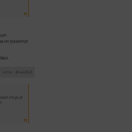
kuun
ma on tyssännyt
läni.
#444945
VASTAA
aan etuja ja
ö