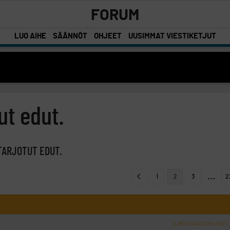
FORUM
LUO AIHE
SÄÄNNÖT
OHJEET
UUSIMMAT VIESTIKETJUT
ut edut.
TARJOTUT EDUT.
…
1
2
3
2
ILMOITA ASIATON VIESTI