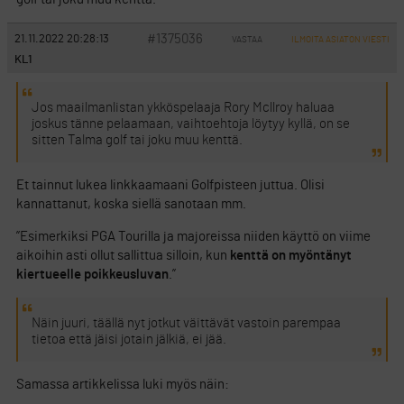
#1375036
21.11.2022 20:28:13
VASTAA
ILMOITA ASIATON VIESTI
KL1
Jos maailmanlistan ykköspelaaja Rory Mcllroy haluaa
joskus tänne pelaamaan, vaihtoehtoja löytyy kyllä, on se
sitten Talma golf tai joku muu kenttä.
Et tainnut lukea linkkaamaani Golfpisteen juttua. Olisi
kannattanut, koska siellä sanotaan mm.
”Esimerkiksi PGA Tourilla ja majoreissa niiden käyttö on viime
aikoihin asti ollut sallittua silloin, kun
kenttä on myöntänyt
kiertueelle poikkeusluvan
.”
Näin juuri, täällä nyt jotkut väittävät vastoin parempaa
tietoa että jäisi jotain jälkiä, ei jää.
Samassa artikkelissa luki myös näin: