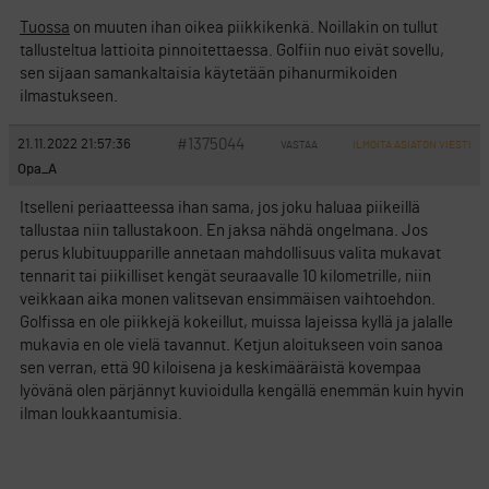
Tuossa
on muuten ihan oikea piikkikenkä. Noillakin on tullut
tallusteltua lattioita pinnoitettaessa. Golfiin nuo eivät sovellu,
sen sijaan samankaltaisia käytetään pihanurmikoiden
ilmastukseen.
#1375044
21.11.2022 21:57:36
VASTAA
ILMOITA ASIATON VIESTI
Opa_A
Itselleni periaatteessa ihan sama, jos joku haluaa piikeillä
tallustaa niin tallustakoon. En jaksa nähdä ongelmana. Jos
perus klubituupparille annetaan mahdollisuus valita mukavat
tennarit tai piikilliset kengät seuraavalle 10 kilometrille, niin
veikkaan aika monen valitsevan ensimmäisen vaihtoehdon.
Golfissa en ole piikkejä kokeillut, muissa lajeissa kyllä ja jalalle
mukavia en ole vielä tavannut. Ketjun aloitukseen voin sanoa
sen verran, että 90 kiloisena ja keskimääräistä kovempaa
lyövänä olen pärjännyt kuvioidulla kengällä enemmän kuin hyvin
ilman loukkaantumisia.