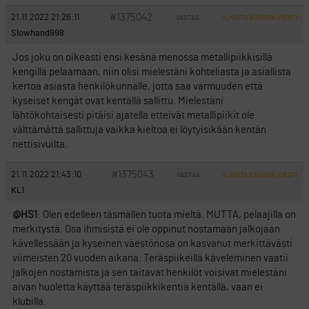
#1375042
21.11.2022 21:26:11
VASTAA
ILMOITA ASIATON VIESTI
Slowhand998
Jos joku on oikeasti ensi kesänä menossa metallipiikkisillä
kengillä pelaamaan, niin olisi mielestäni kohteliasta ja asiallista
kertoa asiasta henkilökunnalle, jotta saa varmuuden että
kyseiset kengät ovat kentällä sallittu. Mielestäni
lähtökohtaisesti pitäisi ajatella etteivät metallipiikit ole
välttämättä sallittuja vaikka kieltoa ei löytyisikään kentän
nettisivuilta.
#1375043
21.11.2022 21:43:10
VASTAA
ILMOITA ASIATON VIESTI
KL1
@HS1
: Olen edelleen täsmällen tuota mieltä. MUTTA, pelaajilla on
merkitystä. Osa ihmisistä ei ole oppinut nostamaan jalkojaan
kävellessään ja kyseinen väestönosa on kasvanut merkittävästi
viimeisten 20 vuoden aikana. Teräspiikeillä käveleminen vaatii
jalkojen nostamista ja sen taitavat henkilöt voisivat mielestäni
aivan huoletta käyttää teräspiikkikentiä kentällä, vaan ei
klubilla.