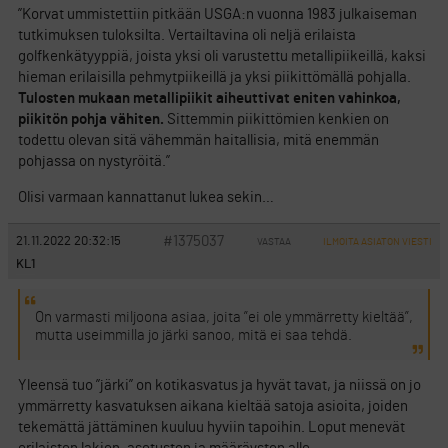
”Korvat ummistettiin pitkään USGA:n vuonna 1983 julkaiseman
tutkimuksen tuloksilta. Vertailtavina oli neljä erilaista
golfkenkätyyppiä, joista yksi oli varustettu metallipiikeillä, kaksi
hieman erilaisilla pehmytpiikeillä ja yksi piikittömällä pohjalla.
Tulosten mukaan metallipiikit aiheuttivat eniten vahinkoa,
piikitön pohja vähiten.
Sittemmin piikittömien kenkien on
todettu olevan sitä vähemmän haitallisia, mitä enemmän
pohjassa on nystyröitä.”
Olisi varmaan kannattanut lukea sekin…
#1375037
21.11.2022 20:32:15
VASTAA
ILMOITA ASIATON VIESTI
KL1
On varmasti miljoona asiaa, joita ”ei ole ymmärretty kieltää”,
mutta useimmilla jo järki sanoo, mitä ei saa tehdä.
Yleensä tuo ”järki” on kotikasvatus ja hyvät tavat, ja niissä on jo
ymmärretty kasvatuksen aikana kieltää satoja asioita, joiden
tekemättä jättäminen kuuluu hyviin tapoihin. Loput menevät