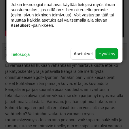
Jotkin teknologiat saattavat käyttää tietojasi myös ilman
suostumustasi, jos niillä on siihen oikeutettu peruste
(esim. sivun tekninen toimivuus). Voit vastustaa tätä tai
muuttaa kaikkia asetuksiasi valitsemalla alla olevan
-painikkeen.
Asetukset
#1375057
22.11.2022 10:18:32
VASTAA
ILMOITA ASIATON VIESTI
Asetukset
Hyväksy
Tietosuoja
Opa_A
Ei varmaankaan kukaan vähänkään ymmärtävä kiistä etteikö
jalkatyöskentelyllä ja pitävällä kengällä ole merkitystä
onnistuneeseen golf- lyöntiin. Ainakin pari viime kesää ovat
olleet kohtalaisen lämpimiä ja kuivia, että jos kuvioidulla
kengällä ei pärjää suurinta osaa kaudesta, niin väittäisin
tekniikassa olevan jotain vikaa, itse olen pärjännyt myös märällä
ja pehmeällä alustalla. Varmaan, jos ihan optimia hakee, niin
kahdet kengät eri pohjilla eri olosuhteisiin voisi olla se paras
vaihtoehto? Valintoihin vaikuttaa varmasti myös
tottumiskysymys. Jos on aina pelannut vaikkapa ruusukkeilla ja
tuntuu, että se on toimivin itselle, niin miksipä sitä tulisi vaihtaa.