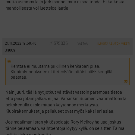
mutta useimmilla jo järki sanoo, mitä ei saa tehdä. Ei kaikesta
mahdollisesta voi luetteloa laatia.
#1375035
21.11.2022 19:58:46
VASTAA
ILMOITA ASIATON VIESTI
Js009
Kenttää ei muutama piikillinen kenkäpari pilaa.
Klubirakennukseen ei tietenkään pitäisi piikkikengillä
päästää.
Näin juuri, täällä nyt jotkut väittävät vastoin parempaa tietoa
että jäisi jotain jälkiä, ei jää. Varsinkin Suomen vaatimattomilla
peltokentillä ei ole mitään käytännön merkitystä.
Klubirakennukset ja pelialueet ovat myös kaksi eri asiaa.
Jos maailmanlistan ykköspelaaja Rory Mcllroy haluaa joskus
tänne pelaamaan, vaihtoehtoja löytyy kyllä, on se sitten Talma
golf tai joku muu kenttä.