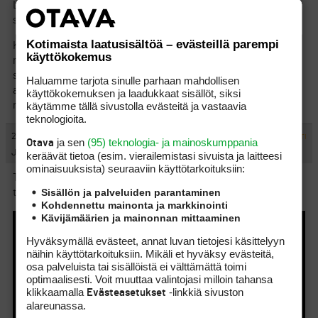
Luulen huomanneeni, että samalla kävelytyylillä saa aikaan
samat vauriot myös ruusukekenkiä käyttäen.
Kotimaista laatusisältöä – evästeillä parempi
Kotiseurassani ovat teräspiikit aina olleet sallittuja kentillä,
käyttökokemus
muttei klubirakennuksessa. Nykyään asiasta ei enää ole klubin
sivuilla mitään mainintaa (tarkoittaen sitä, että käytäntöä ei
Haluamme tarjota sinulle parhaan mahdollisen
ainakaan ole tiukennettu). Itse käytän nappula- ja
käyttökokemuksen ja laadukkaat sisällöt, siksi
käytämme tällä sivustolla evästeitä ja vastaavia
ruusukekenkiä.
teknologioita.
#1375049
21.11.2022 23:11:17
VASTAA
ILMOITA ASIATON VIESTI
ja sen
(95) teknologia- ja mainoskumppania
Otava
Js009
keräävät tietoa (esim. vierailemis­tasi sivuista ja laitteesi
ominaisuuk­sista) seuraaviin käyttötarkoituksiin:
Tässä vielä erinomainen video jalkatyön merkityksestä ja miten
Sisällön ja palveluiden parantaminen
tärkeä osa oikeasti pitävällä golfkengällä on siinä:
Kohdennettu mainonta ja markkinointi
Kävijämäärien ja mainonnan mittaaminen
Hyväksymällä evästeet, annat luvan tietojesi käsittelyyn
näihin käyttötarkoituksiin. Mikäli et hyväksy evästeitä,
osa palveluista tai sisällöistä ei välttämättä toimi
optimaalisesti. Voit muuttaa valintojasi milloin tahansa
klikkaamalla
-linkkiä sivuston
Evästeasetukset
alareunassa.