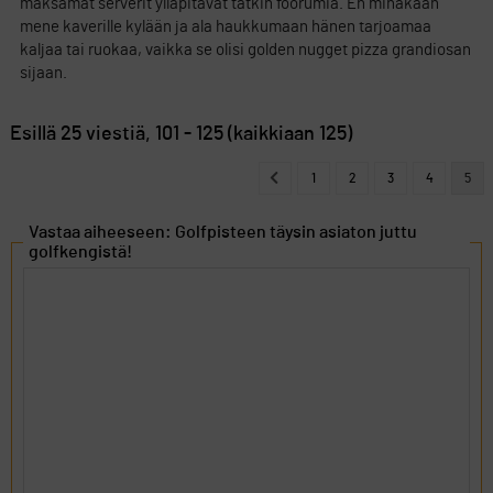
maksamat serverit ylläpitävät tätkin foorumia. En minäkään
mene kaverille kylään ja ala haukkumaan hänen tarjoamaa
kaljaa tai ruokaa, vaikka se olisi golden nugget pizza grandiosan
sijaan.
Esillä 25 viestiä, 101 - 125 (kaikkiaan 125)
1
2
3
4
5
Vastaa aiheeseen: Golfpisteen täysin asiaton juttu
golfkengistä!