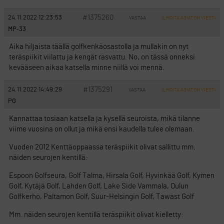
#1375260
24.11.2022 12:23:53
VASTAA
ILMOITA ASIATON VIESTI
MP-33
Aika hiljaista täällä golfkenkäosastolla ja mullakin on nyt
teräspiikit viilattu ja kengät rasvattu. No, on tässä onneksi
kevääseen aikaa katsella minne niillä voi mennä.
#1375291
24.11.2022 14:49:29
VASTAA
ILMOITA ASIATON VIESTI
PG
Kannattaa tosiaan katsella ja kysellä seuroista, mikä tilanne
viime vuosina on ollut ja mikä ensi kaudella tulee olemaan.
Vuoden 2012 Kenttäoppaassa teräspiikit olivat sallittu mm.
näiden seurojen kentillä:
Espoon Golfseura, Golf Talma, Hirsala Golf, Hyvinkää Golf, Kymen
Golf, Kytäjä Golf, Lahden Golf, Lake Side Vammala, Oulun
Golfkerho, Paltamon Golf, Suur-Helsingin Golf, Tawast Golf
Mm. näiden seurojen kentillä teräspiikit olivat kielletty: