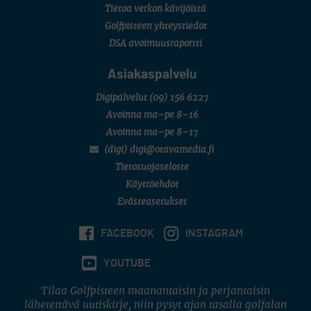
Tietoa verkon kävijöistä
Golfpisteen yhteystiedot
DSA avoimuusraportti
Asiakaspalvelu
Digipalvelut
(09) 156 6227
Avoinna ma–pe 8–16
Avoinna ma–pe 8–17
(digi) digi@otavamedia.fi
Tietosuojaseloste
Käyttöehdot
Evästeasetukset
FACEBOOK
INSTAGRAM
YOUTUBE
Tilaa Golfpisteen maanantaisin ja perjantaisin
lähetettävä uutiskirje, niin pysyt ajan tasalla golfalan