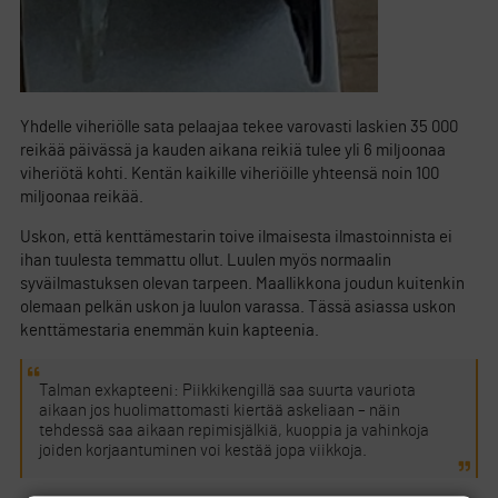
Yhdelle viheriölle sata pelaajaa tekee varovasti laskien 35 000
reikää päivässä ja kauden aikana reikiä tulee yli 6 miljoonaa
viheriötä kohti. Kentän kaikille viheriöille yhteensä noin 100
miljoonaa reikää.
Uskon, että kenttämestarin toive ilmaisesta ilmastoinnista ei
ihan tuulesta temmattu ollut. Luulen myös normaalin
syväilmastuksen olevan tarpeen. Maallikkona joudun kuitenkin
olemaan pelkän uskon ja luulon varassa. Tässä asiassa uskon
kenttämestaria enemmän kuin kapteenia.
Talman exkapteeni: Piikkikengillä saa suurta vauriota
aikaan jos huolimattomasti kiertää askeliaan – näin
tehdessä saa aikaan repimisjälkiä, kuoppia ja vahinkoja
joiden korjaantuminen voi kestää jopa viikkoja.