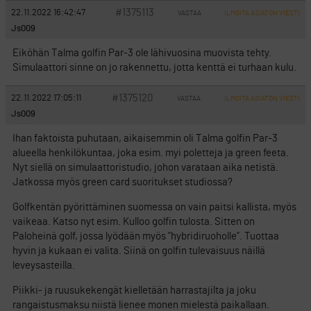
#1375113
22.11.2022 16:42:47
VASTAA
ILMOITA ASIATON VIESTI
Js009
Eiköhän Talma golfin Par-3 ole lähivuosina muovista tehty.
Simulaattori sinne on jo rakennettu, jotta kenttä ei turhaan kulu.
#1375120
22.11.2022 17:05:11
VASTAA
ILMOITA ASIATON VIESTI
Js009
Ihan faktoista puhutaan, aikaisemmin oli Talma golfin Par-3
alueella henkilökuntaa, joka esim. myi poletteja ja green feeta.
Nyt siellä on simulaattoristudio, johon varataan aika netistä.
Jatkossa myös green card suoritukset studiossa?
Golfkentän pyörittäminen suomessa on vain paitsi kallista, myös
vaikeaa. Katso nyt esim. Kulloo golfin tulosta. Sitten on
Paloheinä golf, jossa lyödään myös ”hybridiruoholle”. Tuottaa
hyvin ja kukaan ei valita. Siinä on golfin tulevaisuus näillä
leveysasteilla.
Piikki- ja ruusukekengät kielletään harrastajilta ja joku
rangaistusmaksu niistä lienee monen mielestä paikallaan.