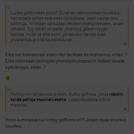
Luitko golfpisteen jutun? Siinähän valmistellaan tavallisia
harrastajia siihen että edes ruusukkeet, saati nastat olisi
sallittuja. Yritetään vaikuttaa yleiseen mielipiteeseen, aivan
selvästi. Syy tähän on paitsi yhteistyö jälleenmyyjän
kanssa, myös se että esim. pk-seudun kentät ovat
ylivarattuja ja sitä kautta kuluvat.
Eikä tuo linkkaamasi video ollut lainkaan kenkämainos, eihän..?
Eikä mihinkään esiintyjän yhteistyökumppaniin millään tavalla
kytköksissä, eihän..?
Kehitys on nähtävissä jo esim. Kulloo golfissa, jossa
robotit
kerää palloja muovialustalta
. Loppukaudesta lyötiin
matoilta.
Miten kummassa tuo liitttyy golfkenkiin?? Jotain rajaa sinunkin
jutuillesi…