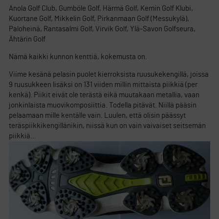
Anola Golf Club, Gumböle Golf, Härmä Golf, Kemin Golf Klubi,
Kuortane Golf, Mikkelin Golf, Pirkanmaan Golf (Messukylä),
Paloheinä, Rantasalmi Golf, Virvik Golf, Ylä-Savon Golfseura,
Ähtärin Golf
Nämä kaikki kunnon kenttiä, kokemusta on.
Viime kesänä pelasin puolet kierroksista ruusukekengillä, joissa
9 ruusukkeen lisäksi on 131 viiden millin mittaista piikkiä (per
kenkä). Piikit eivät ole terästä eikä muutakaan metallia, vaan
jonkinlaista muovikomposiittia. Todella pitävät. Niillä pääsin
pelaamaan mille kentälle vain. Luulen, että olisin päässyt
teräspiikkikengillänikin, niissä kun on vain vaivaiset seitsemän
piikkiä…