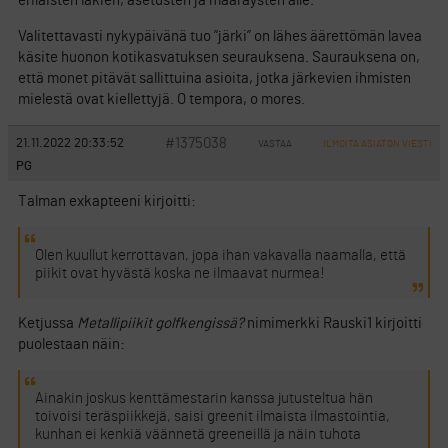
erilaisten lakien, asetusten ja määräysten alle.
Valitettavasti nykypäivänä tuo ”järki” on lähes äärettömän lavea
käsite huonon kotikasvatuksen seurauksena. Saurauksena on,
että monet pitävät sallittuina asioita, jotka järkevien ihmisten
mielestä ovat kiellettyjä. O tempora, o mores.
#1375038
21.11.2022 20:33:52
VASTAA
ILMOITA ASIATON VIESTI
PG
Talman exkapteeni kirjoitti:
Olen kuullut kerrottavan, jopa ihan vakavalla naamalla, että
piikit ovat hyvästä koska ne ilmaavat nurmea!
Ketjussa
Metallipiikit golfkengissä?
nimimerkki Rauski1 kirjoitti
puolestaan näin:
Ainakin joskus kenttämestarin kanssa jutusteltua hän
toivoisi teräspiikkejä, saisi greenit ilmaista ilmastointia,
kunhan ei kenkiä väännetä greeneillä ja näin tuhota