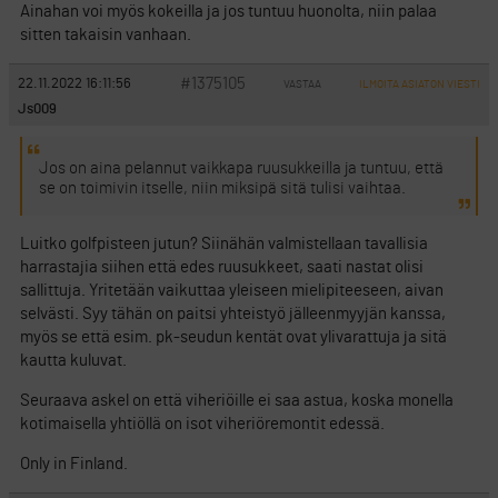
Ainahan voi myös kokeilla ja jos tuntuu huonolta, niin palaa
sitten takaisin vanhaan.
#1375105
22.11.2022 16:11:56
VASTAA
ILMOITA ASIATON VIESTI
Js009
Jos on aina pelannut vaikkapa ruusukkeilla ja tuntuu, että
se on toimivin itselle, niin miksipä sitä tulisi vaihtaa.
Luitko golfpisteen jutun? Siinähän valmistellaan tavallisia
harrastajia siihen että edes ruusukkeet, saati nastat olisi
sallittuja. Yritetään vaikuttaa yleiseen mielipiteeseen, aivan
selvästi. Syy tähän on paitsi yhteistyö jälleenmyyjän kanssa,
myös se että esim. pk-seudun kentät ovat ylivarattuja ja sitä
kautta kuluvat.
Seuraava askel on että viheriöille ei saa astua, koska monella
kotimaisella yhtiöllä on isot viheriöremontit edessä.
Only in Finland.