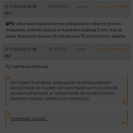
#1375040
21.11.2022 20:38:56
VASTAA
ILMOITA ASIATON VIESTI
KL1
@PG
: Aika vaatimatonta lienee teräspiikkien tekemä griinien
ilmastointi, piikkien pituus on kuitenkin luokkaa 5 mm, kun se
oikea ilmastointi painuu 10 millistä aina 35 senttimetriin saakka.
#1375041
21.11.2022 20:47:58
VASTAA
ILMOITA ASIATON VIESTI
HS1
KL1 vanhassa ketjussa:
Sen sijaan Suomessa, jossa puolet kaudesta pelataan
talvigriineillä tai muuten vain perunapeltoa muistuttavilla
puttausvyöhykkeillä, ei teräspiikeillä ole kentän kunnon
kannalta minkään valtakunnan merkitystä.
Golfkengät ja piikit..