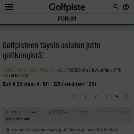
FORUM
Golfpisteen täysin asiaton juttu
golfkengistä!
ETUSIVU
›
FOORUMIT
›
VÄLINEET
›
GOLFPISTEEN TÄYSIN ASIATON JUTTU
GOLFKENGISTÄ!
Esillä 25 viestiä, 101 - 125 (kaikkiaan 125)
1
2
3
4
5
#1375034
21.11.2022 19:25:49
VASTAA
ILMOITA ASIATON VIESTI
Chip Greenside
On varmasti miljoona asiaa, joita ”ei ole ymmärretty kieltää”,