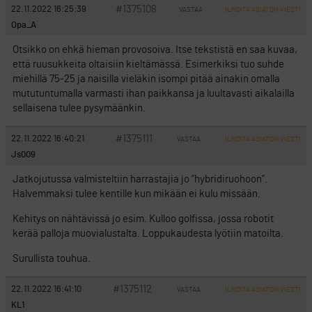
#1375108
22.11.2022 16:25:39
VASTAA
ILMOITA ASIATON VIESTI
Opa_A
Otsikko on ehkä hieman provosoiva. Itse tekstistä en saa kuvaa,
että ruusukkeita oltaisiin kieltämässä. Esimerkiksi tuo suhde
miehillä 75-25 ja naisilla vieläkin isompi pitää ainakin omalla
mututuntumalla varmasti ihan paikkansa ja luultavasti aikalailla
sellaisena tulee pysymäänkin.
#1375111
22.11.2022 16:40:21
VASTAA
ILMOITA ASIATON VIESTI
Js009
Jatkojutussa valmisteltiin harrastajia jo ”hybridiruohoon”.
Halvemmaksi tulee kentille kun mikään ei kulu missään.
Kehitys on nähtävissä jo esim. Kulloo golfissa, jossa robotit
kerää palloja muovialustalta. Loppukaudesta lyötiin matoilta.
Surullista touhua.
#1375112
22.11.2022 16:41:10
VASTAA
ILMOITA ASIATON VIESTI
KL1