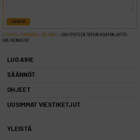
LÄHETÄ
ETUSIVU
›
FOORUMIT
›
VÄLINEET
›
GOLFPISTEEN TÄYSIN ASIATON JUTTU
GOLFKENGISTÄ!
LUO AIHE
SÄÄNNÖT
OHJEET
UUSIMMAT VIESTIKETJUT
YLEISTÄ