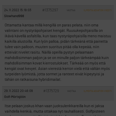
#1375297
24.11.2022 15:19:03
VASTAA
ILMOITA ASIATON VIESTI
Slowhand998
Ottamatta kantaa millä kengillä on paras pelata, niin oma
valintani on nystyräpohjaiset kengät. Ruusukepohjaisilla on
ikävä kävellä asfaltilla, kun taas nystyräpohjaisilla meno maistuu
kaikilla alustoilla. Kun lyön palloa, pidän tärkeänä että painetta
tulee vain palloon, muuten suoritus pitää olla kepeää, niin
etteivät nivelet rasitu. Näillä opeilla pystyn pelaamaan
mahdollisimman paljon ja se on minulle paljon tärkeämpää kuin
mahdollisimman kovat kierrostulokset. Tärkeää on myös että
kengät ovat kevyet. Asian vierestä kerron vielä että vältän myös
turpeiden lyömistä, jotta sormet ja ranteet eivät kipeytyisi ja
tähän on ratkaisuna hybridimailat.
#1375729
29.11.2022 20:46:09
VASTAA
ILMOITA ASIATON VIESTI
Golf-Mörtsjöön
Itse pelaan joskus khan vaan juoksulenkkareilla kun ei jaksa
vaihdella kenkiä, mutta ottakaa nyt rauhallisesti. Golfpisteen