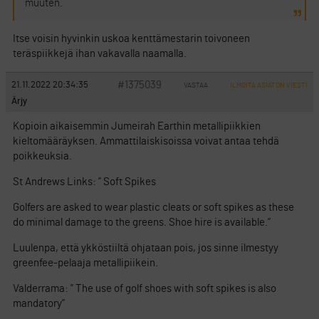
muuten.
Itse voisin hyvinkin uskoa kenttämestarin toivoneen
teräspiikkejä ihan vakavalla naamalla.
#1375039
21.11.2022 20:34:35
VASTAA
ILMOITA ASIATON VIESTI
Ärjy
Kopioin aikaisemmin Jumeirah Earthin metallipiikkien
kieltomääräyksen. Ammattilaiskisoissa voivat antaa tehdä
poikkeuksia.
St Andrews Links: ” Soft Spikes
Golfers are asked to wear plastic cleats or soft spikes as these
do minimal damage to the greens. Shoe hire is available.”
Luulenpa, että ykköstiiltä ohjataan pois, jos sinne ilmestyy
greenfee-pelaaja metallipiikein.
Valderrama: ” The use of golf shoes with soft spikes is also
mandatory”