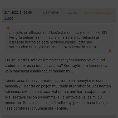
#1375045
21.11.2022 21:59:08
VASTAA
ILMOITA ASIATON VIESTI
Js009
Jos joku on oikeasti ensi kesänä menossa metallipiikkisillä
kengillä pelaamaan, niin olisi mielestäni kohteliasta ja
asiallista kertoa asiasta henkilökunnalle, jotta saa
varmuuden että kyseiset kengät ovat kentällä sallittu.
Luuletko että usein ensimmäisessä työpaikassa oleva nuori
caddimaster osaa tuohon vastata? Kenttäyhtiöitä kiinnostavat
vain maksavat asiakkaat, ei mikään muu.
Toinen asia, tämä viheriöiden palvonta on mennyt mielestäni
monella yli, kenttä on paljon muutakin kuin viheriöt. Jos kentän
kulumista oikeasti halutaan vähentää, niin harrastajamäärät
olisi saatava paljon pienemmäksi ja lähtöväleiksi esim. 30
minuuttia. Sehän ei esim. golfliitolle käy, joka hamuaa lisää ja
lisää porukkaa jo ruuhkaisille kentille.