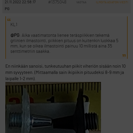
#1375048
21.11.2022 22:58:17
VASTAA
ILMOITA ASIATON VIESTI
PG
KL1
@PG
: Aika vaatimatonta lienee teräspiikkien tekemä
griinien ilmastointi, piikkien pituus on kuitenkin luokkaa 5
mm, kun se oikea ilmastointi painuu 10 millistä aina 35
senttimetriin saakka.
En niinkään sanoisi, tunkeutuuhan piikit viheriön sisään noin 10
mm syvyyteen. (Mittaamalla sain ikipiikin pituudeksi 8-9 mm ja
laipalle 1-2 mm).