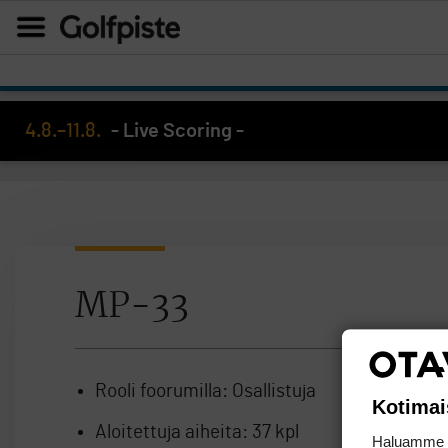
4.8.–11.8.
- Live Scoring -
MP-33
Rooli foorumilla:
Osallistuja
Kotimai
Aloitettuja aiheita:
37 kpl
Haluamme ta