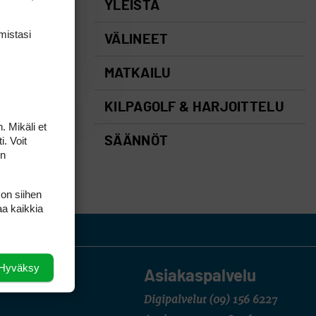
YLEISTÄ
mis­tasi
VÄLINEET
MATKAILU
KILPAGOLF & HARJOITTELU
. Mikäli et
i. Voit
SÄÄNNÖT
on
 on siihen
aa kaikkia
Hyväksy
Asiakaspalvelu
Digipalvelut
(09) 156 6227