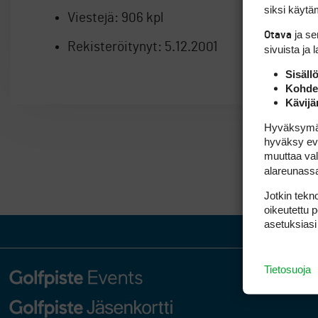
siksi käytäm
Viestejä:
906 kpl
ja s
Otava
Rekisteröitynyt:
5.12.2001
sivuista ja 
Sisäll
Kohden
Kävijä
Hyväksymällä
hyväksy eväs
muuttaa val
alareunass
Jotkin tekno
oikeutettu 
asetuksiasi
Tietosuoja