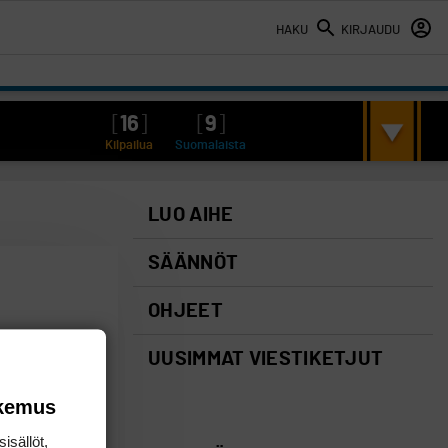
HAKU
KIRJAUDU
[
16
]
[
9
]
Kilpailua
Suomalaista
LUO AIHE
SÄÄNNÖT
OHJEET
UUSIMMAT VIESTIKETJUT
okemus
isällöt,