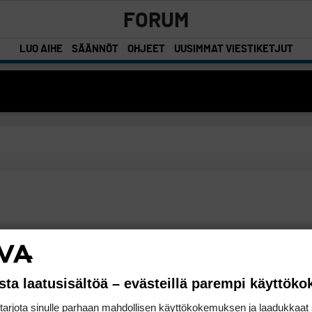
FORUM
LUO AIHE
SÄÄNNÖT
OHJEET
UUSIMMAT VIESTIKETJUT
sta laatusisältöä – evästeillä parempi käyttök
rjota sinulle parhaan mahdollisen käyttökokemuksen ja laadukkaat s