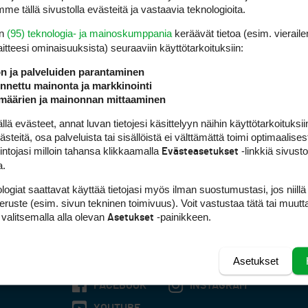
me tällä sivustolla evästeitä ja vastaavia teknologioita.
en
(95) teknologia- ja mainoskumppania
keräävät tietoa (esim. vieraile
laitteesi ominaisuuk­sista) seuraaviin käyttötarkoituksiin:
ön ja palveluiden parantaminen
nettu mainonta ja markkinointi
määrien ja mainonnan mittaaminen
 evästeet, annat luvan tietojesi käsittelyyn näihin käyttötarkoituksiin
teitä, osa palveluista tai sisällöistä ei välttämättä toimi optimaalisest
intojasi milloin tahansa klikkaamalla
-linkkiä sivust
Evästeasetukset
a.
logiat saattavat käyttää tietojasi myös ilman suostumustasi, jos niillä
peruste (esim. sivun tekninen toimivuus). Voit vastustaa tätä tai muutt
 valitsemalla alla olevan
-painikkeen.
Asetukset
Asetukset
FACEBOOK
INSTAGRAM