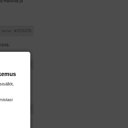
 mailoilla ja
#1374378
VASTAA
iöitä,
#1374381
VASTAA
okemus
 klubipelaajat.
isällöt,
rtin saanutta
mis­tasi
#1374382
VASTAA