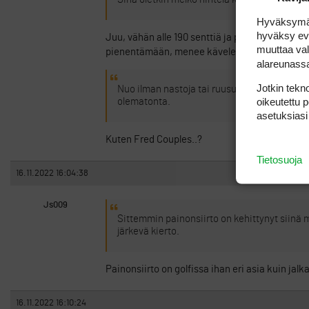
Hyväksymällä
hyväksy eväs
Juu, vähän alle 190 senttiä ja päälle 100 kilo
muuttaa val
pienentämään, menee käveleminen kivuliaak
alareunass
Jotkin tekno
Nuo ilman nastoja tai ruusukkeita olevat kengä
oikeutettu 
olematonta.
asetuksiasi
Kuten Fred Couples..?
Tietosuoja
16.11.2022 16:04:38
Js009
Sittemmin painonsiirto on kehittynyt siinä m
järkevä kierto.
Painonsiirto on golfissa ihan eri asia kuin jalk
16.11.2022 16:10:24