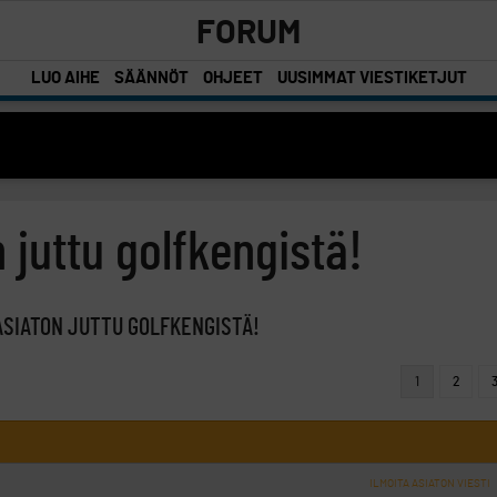
FORUM
LUO AIHE
SÄÄNNÖT
OHJEET
UUSIMMAT VIESTIKETJUT
 juttu golfkengistä!
ASIATON JUTTU GOLFKENGISTÄ!
1
2
ILMOITA ASIATON VIESTI