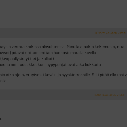
ILMOITA ASIATON VIESTI
i täysin verrata kaikissa olosuhteissa. Minulla ainakin kokemusta, että
set) pitävät erittäin erittäin huonosti märällä kivellä
kivipäällystetyt tiet ja kalliot)
neena niin ruusukket kuin nypypohjat ovat aika liukkaita
ia aika ajoin, erityisesti kevät- ja syyskierroksille. Silti pitää olla tos
olla.
ILMOITA ASIATON VIESTI
n.