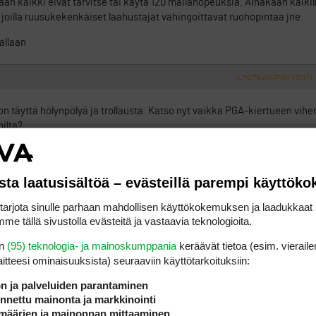
än kaikki eivät tarvitse tai käytä 120 mailanopeuksia. Ainakaan kaikilla
 joilla ruusukekenkäiset laahustajat vahingoittavat ruohopintaa jne.
allaan
ILMOITA ASIATON VIESTI
n täyttä hölynpölyä ja trollausta. Katso nyt vaikka PGA-kiertueen viher
oilta?
ILMOITA ASIATON VIESTI
sta laatusisältöä – evästeillä parempi käyttök
ssään eivätkä kierrä niitä putatessaan, toisin kuin valitettavan monet
rjota sinulle parhaan mahdollisen käyttökokemuksen ja laadukkaat s
a klubipelaajien välillä oikein kumpuaa?? Sama kuin vertaisi juuri ajoko
me tällä sivustolla evästeitä ja vastaavia teknologioita.
salta. Aivan pöllöä hommaa.
en
(95) teknologia- ja mainoskumppania
keräävät tietoa (esim. vieraile
laitteesi ominaisuuk­sista) seuraaviin käyttötarkoituksiin:
ILMOITA ASIATON VIESTI
ön ja palveluiden parantaminen
nettu mainonta ja markkinointi
määrien ja mainonnan mittaaminen
kengännumerolla,