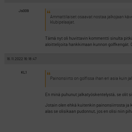
Js009
Ammattilaiset osaavat nostaa jalkojaan käve
klubipelaajat.
Tämä nyt oli huvittavin kommentti sinulta pitk
aloittelijoita hankkimaan kunnon golfkengät. On
16.11.2022 16:18:47
KL1
Painonsiirto on golfissa ihan eri asia kuin ja
En minä puhunut jalkatyöskentelystä, se olit s
Jotain olen ehkä kuitenkin painonsiirrosta ja k
alas se olisikaan pudonnut, jos en olisi niin pi