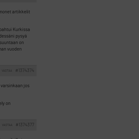
monet artikkelit
pahtui Kurkissa
ödessäni pysyä
tisuuntaan on
taman vuoden
#1374374
VASTAA
, varsinkaan jos
ely on
#1374377
VASTAA