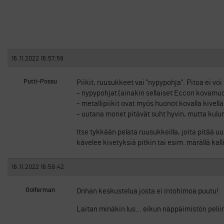
16.11.2022 16:57:59
Putti-Possu
Piikit, ruusukkeet vai ”nypypohja”. Pitoa ei vo
– nypypohjat (ainakin sellaiset Eccon kovamuovi
– metallipiikit ovat myös huonot kovalla kivellä (
– uutana monet pitävät suht hyvin, mutta kulu
Itse tykkään pelata ruusukkeilla, joita pitää uus
kävelee kivetyksiä pitkin tai esim. märällä kalli
16.11.2022 16:59:42
Golferman
Onhan keskustelua josta ei intohimoa puutu!
Laitan minäkin lus… eikun näppäimistön pelii