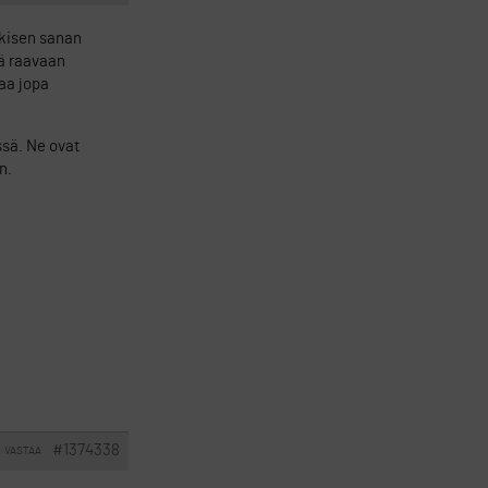
lkisen sanan
dä raavaan
taa jopa
ssä. Ne ovat
n.
#1374338
VASTAA