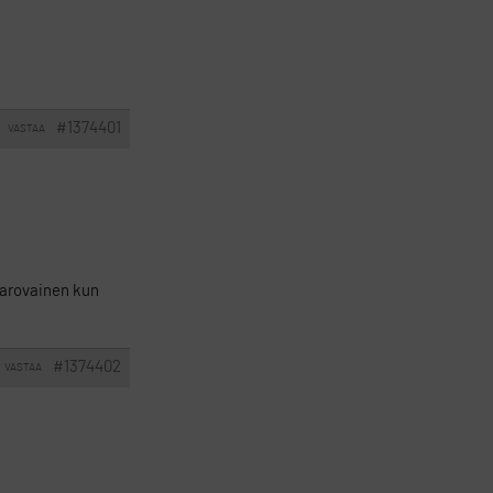
#1374401
VASTAA
i varovainen kun
#1374402
VASTAA