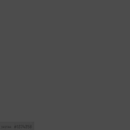
#1374358
VASTAA