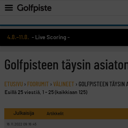
4.8.–11.8.
- Live Scoring -
Golfpisteen täysin asiaton
ETUSIVU
›
FOORUMIT
›
VÄLINEET
›
GOLFPISTEEN TÄYSIN 
Esillä 25 viestiä, 1 - 25 (kaikkiaan 125)
Julkaisija
Artikkelit
16.11.2022 09:16:45