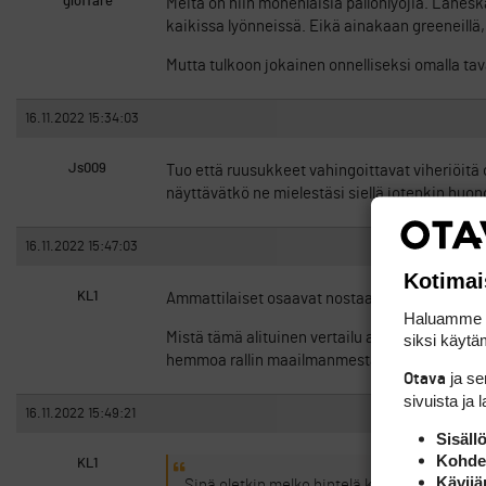
gloffare
Meitä on niin monenlaisia pallonlyöjiä. Läheskä
kaikissa lyönneissä. Eikä ainakaan greeneillä,
Mutta tulkoon jokainen onnelliseksi omalla tav
16.11.2022 15:34:03
Js009
Tuo että ruusukkeet vahingoittavat viheriöitä o
näyttävätkö ne mielestäsi siellä jotenkin huon
16.11.2022 15:47:03
Kotimai
KL1
Ammattilaiset osaavat nostaa jalkojaan kävelle
Haluamme ta
Mistä tämä alituinen vertailu ammattilaisten j
siksi käytäm
hemmoa rallin maailmanmestariin ajotaidon o
ja s
Otava
sivuista ja 
16.11.2022 15:49:21
Sisäll
Kohden
KL1
Kävijä
Sinä oletkin melko hintelä kaveri pienellä 