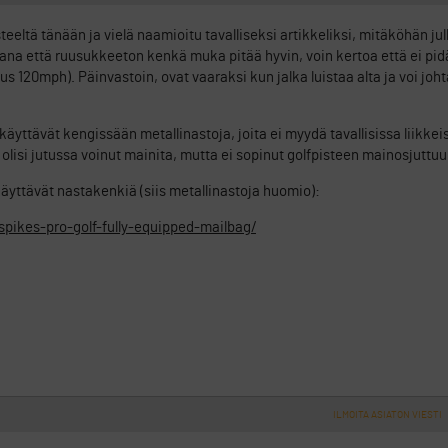
eeltä tänään ja vielä naamioitu tavalliseksi artikkeliksi, mitäköhän ju
ana että ruusukkeeton kenkä muka pitää hyvin, voin kertoa että ei pi
s 120mph). Päinvastoin, ovat vaaraksi kun jalka luistaa alta ja voi joh
käyttävät kengissään metallinastoja, joita ei myydä tavallisissa liikkei
olisi jutussa voinut mainita, mutta ei sopinut golfpisteen mainosjuttuu
ttävät nastakenkiä (siis metallinastoja huomio):
-spikes-pro-golf-fully-equipped-mailbag/
ILMOITA ASIATON VIESTI