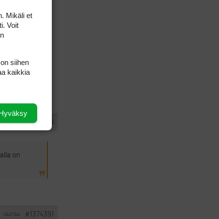
. Mikäli et
i. Voit
i en suostu
on
 on siihen
tely on
aa kaikkia
Hyväksy
#1374389
VASTAA
alla on
#1374391
VASTAA