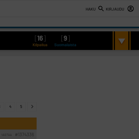
HAKU
KIRJAUDU
[
16
]
[
9
]
Kilpailua
Suomalaista
3
4
5
#1374336
VASTAA