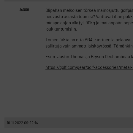
Js009
Olipahan melkoisen törkeä mainosjuttu golfpist
neuvosto asiasta tuumisi? Väittävät ihan pokk
miespelaajan alla (yli 90kg ja mailanpään nopeu
loukkantumisiin.
Toinen fakta on että PGA-kiertueella pelaavat 
sallittuja vain ammattilaiskäytössä. Tämänkin 
Esim. Justin Thomas ja Bryson Dechambeau käy
https://golf.com/gear/golf-accessories/metal
16.11.2022 09:22:14