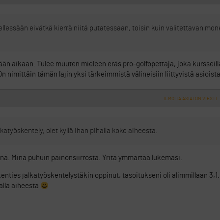
llessään eivätkä kierrä niitä putatessaan, toisin kuin valitettavan mon
ään aikaan. Tulee muuten mieleen eräs pro-golfopettaja, joka kursseill
 nimittäin tämän lajin yksi tärkeimmistä välineisiin liittyvistä asiois
ILMOITA ASIATON VIESTI
lkatyöskentely, olet kyllä ihan pihalla koko aiheesta.
inä. Minä puhuin painonsiirrosta. Yritä ymmärtää lukemasi.
enties jalkatyöskentelystäkin oppinut, tasoitukseni oli alimmillaan 3,1.
halla aiheesta