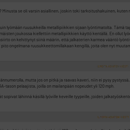
? Minusta se oli varsin asiallinen, joskin toki tarkoitushakuinen, kuten 
n lyömään ruusukkeilla metallipiikkien sijaan lyöntimatolta. Tämä ta
äisten joukossa kiellettiin metallipiikkien käyttö kentällä. En ollut ly
nsiirto on kehittynyt siinä määrin, että jalkaterien karmea vääntö lyön
ollut pito ongelmana ruusukkeettomillakaan kengillä, joita olen nyt muu
ILMOITA ASIATON VIESTI
ännumerolla, mutta jos on pitkä ja raavas kaveri, niin ei pysy pystyssä
GA-tason pelaajista, joilla on mailanpään nopeudet yli 120 mph.
sopivat lähinnä käsillä lyöville keveille tyypeille, joiden jalkatyöskent
ILMOITA ASIATON VIESTI