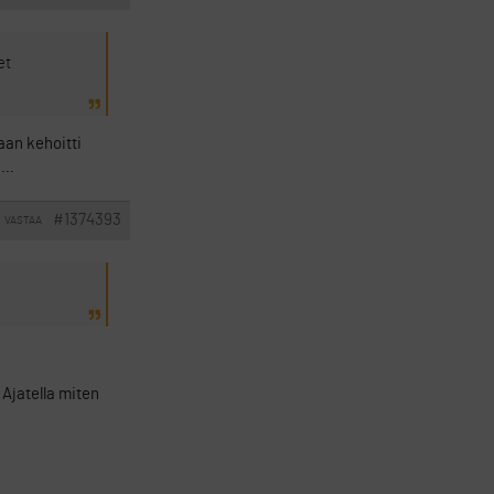
et
aan kehoitti
ta…
#1374393
VASTAA
 Ajatella miten