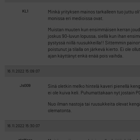
KL1
Minkä yrityksen mainos tarkalleen tuo juttu oli
monissa eri medioissa ovat.
Muistan muuten kun ensimmäisen kerran joudui
joskus 90-luvun lopussa, siellä kun ihan ensimm
pystyssä niillä ruusukkeilla!! Sittemmin paino
poistunut ja tilalla on järkevä kierto. Ei ole 
ajan käyttänyt enkä enää pois vaihda.
16.11.2022 15:09:07
Js009
Sinä oletkin melko hintelä kaveri pienellä keng
ei ole kuiva keli. Puhumattakaan nyt jostain P
Nuo ilman nastoja tai ruusukkeita olevat kengät 
olematonta.
16.11.2022 15:30:07