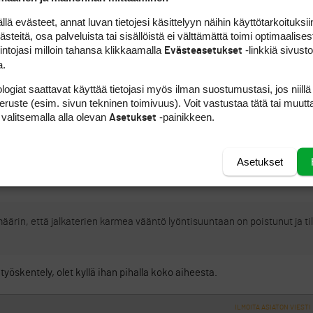
 evästeet, annat luvan tietojesi käsittelyyn näihin käyttötarkoituksiin
teitä, osa palveluista tai sisällöistä ei välttämättä toimi optimaalisest
a, kengännumero 45. Hintelämpi olisin mielelläni, mutta kengännumeroan
intojasi milloin tahansa klikkaamalla
-linkkiä sivust
Evästeasetukset
si…
a.
logiat saattavat käyttää tietojasi myös ilman suostumustasi, jos niillä
t sopivat lähinnä käsillä lyöville keveille tyypeille, joiden jalkatyösken
peruste (esim. sivun tekninen toimivuus). Voit vastustaa tätä tai muutt
 valitsemalla alla olevan
-painikkeen.
Asetukset
Asetukset
ILMOITA ASIATON VIESTI
äärin, että jalkaterien karmea vääntö lyöntisuuntaan on poistunut ja til
atyöskentely, olet kyllä ihan pihalla koko aiheesta.
ILMOITA ASIATON VIESTI