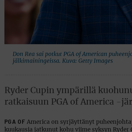
Don Rea sai potkut PGA of American puheenj
jälkimainingeissa. Kuva: Getty Images
Ryder Cupin ympärillä kuohunut
ratkaisuun PGA of America -jär
PGA OF
America on syrjäyttänyt puheenjohta
kuukausia jatkunut kohu viime syksyn Ryder Cup