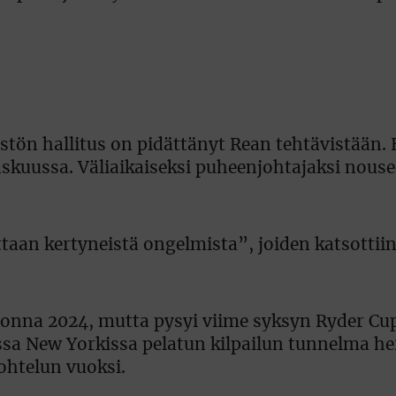
jestön hallitus on pidättänyt Rean tehtävistään
skuussa. Väliaikaiseksi puheenjohtajaksi nouse
taan kertyneistä ongelmista”, joiden katsottii
onna 2024, mutta pysyi viime syksyn Ryder Cup
issa New Yorkissa pelatun kilpailun tunnelma he
ohtelun vuoksi.