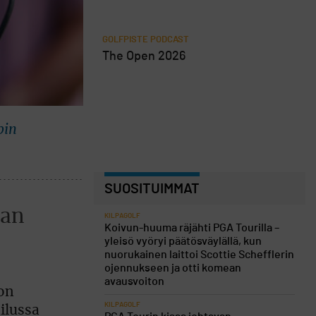
GOLFPISTE PODCAST
The Open 2026
pin
SUOSITUIMMAT
aan
KILPAGOLF
Koivun-huuma räjähti PGA Tourilla –
yleisö vyöryi päätösväylällä, kun
nuorukainen laittoi Scottie Schefflerin
ojennukseen ja otti komean
avausvoiton
on
KILPAGOLF
ilussa