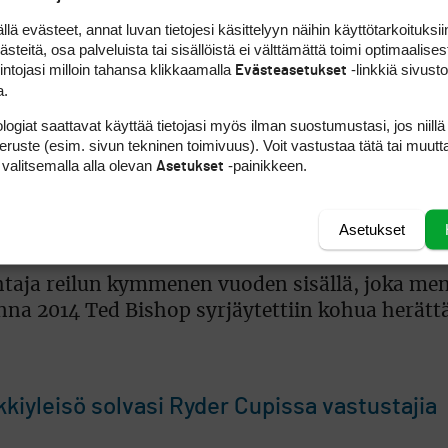
 haasteottelu päättyy tasatulokseen.
 evästeet, annat luvan tietojesi käsittelyyn näihin käyttötarkoituksiin
teitä, osa palveluista tai sisällöistä ei välttämättä toimi optimaalisest
intojasi milloin tahansa klikkaamalla
-linkkiä sivust
Evästeasetukset
 video, jossa Rea lauloi Ryder Cup -viikonloppu
a.
ttäytyminen nousi golfmaailman suurimmaksi
logiat saattavat käyttää tietojasi myös ilman suostumustasi, jos niillä
peruste (esim. sivun tekninen toimivuus). Voit vastustaa tätä tai muutt
 valitsemalla alla olevan
-painikkeen.
Asetukset
ca oli jo kuukausien ajan etäännyttänyt Reaa
ista päätöstä.
Asetukset
htaja reilun kymmenen vuoden sisällä, joka men
na 2014 Ted Bishop syrjäytettiin kohua herätt
nkkiyleisö solvasi Ryder Cupissa vastustajia