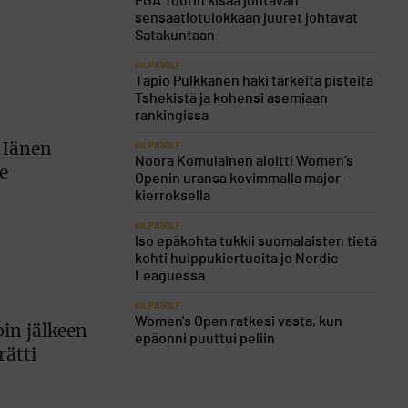
PGA Tourin kisaa johtavan
sensaatiotulokkaan juuret johtavat
Satakuntaan
KILPAGOLF
Tapio Pulkkanen haki tärkeitä pisteitä
Tshekistä ja kohensi asemiaan
rankingissa
. Hänen
KILPAGOLF
Noora Komulainen aloitti Women’s
e
Openin uransa kovimmalla major-
kierroksella
KILPAGOLF
Iso epäkohta tukkii suomalaisten tietä
n
kohti huippukiertueita jo Nordic
Leaguessa
KILPAGOLF
Women's Open ratkesi vasta, kun
in jälkeen
epäonni puuttui peliin
rätti