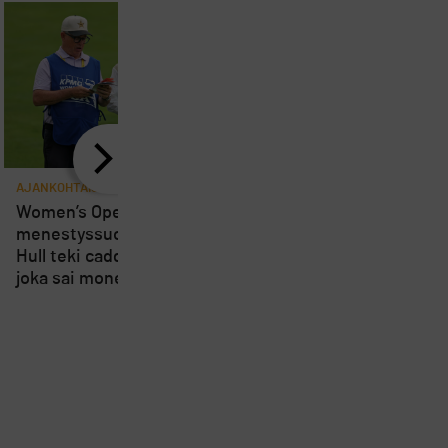
AJANKOHTAISTA
AJANKOHTAISTA
8
Women’s Openin
Loppuviikosta pelatta
menestyssuosikki Charley
Short Course SM-kisa
Hull teki caddielleen pilan,
kärsivät osallistujien
joka sai monet suuttumaan
vähyydestä