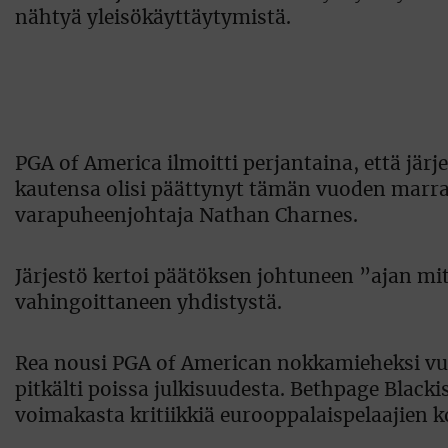
nähtyä yleisökäyttäytymistä.
PGA of America ilmoitti perjantaina, että jär
kautensa olisi päättynyt tämän vuoden marra
varapuheenjohtaja Nathan Charnes.
Järjestö kertoi päätöksen johtuneen ”ajan mit
vahingoittaneen yhdistystä.
Rea nousi PGA of American nokkamieheksi vu
pitkälti poissa julkisuudesta. Bethpage Black
voimakasta kritiikkiä eurooppalaispelaajien k