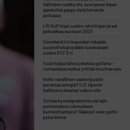
Välimäen osalta ohi, seuraavan kisan
ajankohta pysyy vielä hämärän
peitossa
LIV Golf löysi uuden rahoittajan ja sai
jatkoaikaa vuoteen 2027
Cleveland toi legendan takaisin
suunnittelupöydälle luodessaan
uuden RTZ 2:n
Tuuli huijaa lähes jokaista golfaria –
ruotsalaissovellus yrittää muuttaa sen
Voiko tavallinen vaateripustin
parantaa svingiä? U.S. Openin
hallitseva mestari uskoo niin
Turhaa hyvesignalointia vai lajin
perimmäisen olemuksen
kunnioittamista? Säännöt ovat golfin
pyhä lehmä