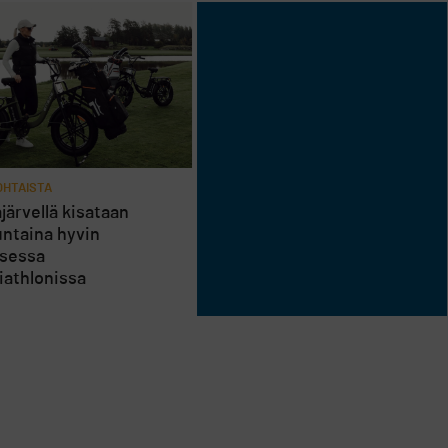
HTAISTA
järvellä kisataan
ntaina hyvin
isessa
riathlonissa