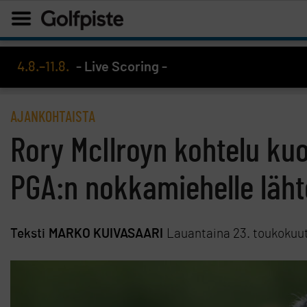
4.8.–11.8.
- Live Scoring -
AJANKOHTAISTA
Rory McIlroyn kohtelu kuo
PGA:n nokkamiehelle läht
Teksti
MARKO KUIVASAARI
Lauantaina 23. toukokuu