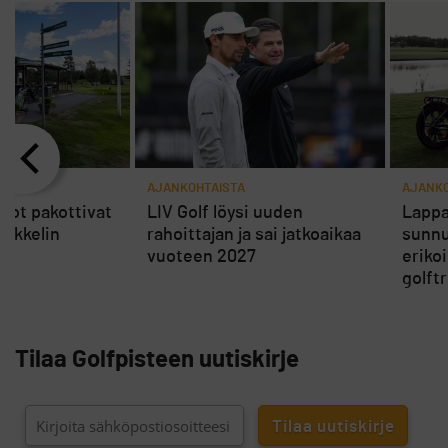
AJANKOHTAISTA
AJANKO
rot pakottivat
LIV Golf löysi uuden
Lappa
ikkelin
rahoittajan ja sai jatkoaikaa
sunnu
vuoteen 2027
eriko
golft
Tilaa Golfpisteen uutiskirje