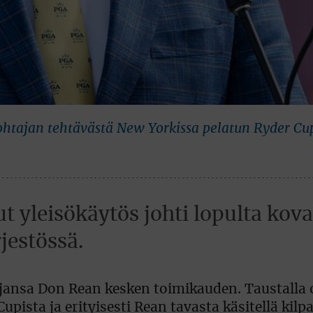
ohtajan tehtävästä New Yorkissa pelatun Ryder Cu
 yleisökäytös johti lopulta kov
jestössä.
jansa Don Rean kesken toimikauden. Taustalla 
ista ja erityisesti Rean tavasta käsitellä kilpa