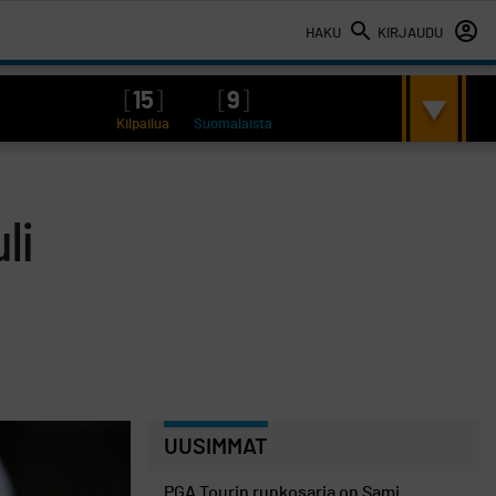
HAKU
KIRJAUDU
[
15
]
[
9
]
Kilpailua
Suomalaista
li
UUSIMMAT
PGA Tourin runkosarja on Sami