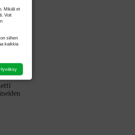
. Mikäli et
i. Voit
on
na karaokea
 on siihen
aa kaikkia
Hyväksy
etti
äneiden