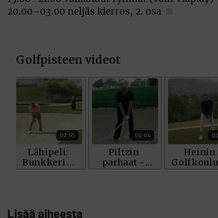
20.00–03.00 neljäs kierros, 2. osa
Lisää aiheesta