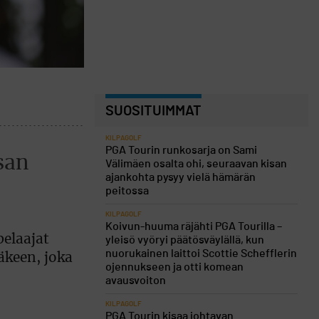
SUOSITUIMMAT
KILPAGOLF
PGA Tourin runkosarja on Sami
isan
Välimäen osalta ohi, seuraavan kisan
ajankohta pysyy vielä hämärän
peitossa
KILPAGOLF
Koivun-huuma räjähti PGA Tourilla –
elaajat
yleisö vyöryi päätösväylällä, kun
nuorukainen laittoi Scottie Schefflerin
äkeen, joka
ojennukseen ja otti komean
avausvoiton
KILPAGOLF
PGA Tourin kisaa johtavan