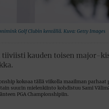
imink Golf Clubin kentällä. Kuva: Getty Images
t tiiviisti kauden toisen major-k
kka.
hip kokoaa tällä viikolla maailman parhaat p
ain suurin mielenkiinto kohdistuu Sami Välim
ljänteen PGA Championshipiin.