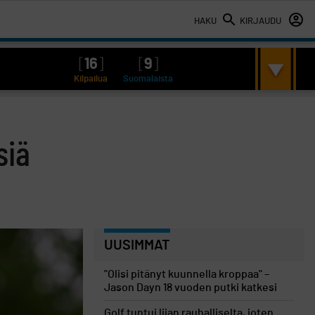
HAKU
KIRJAUDU
[
16
]
[
9
]
Kilpailua
Suomalaista
siä
UUSIMMAT
"Olisi pitänyt kuunnella kroppaa" –
Jason Dayn 18 vuoden putki katkesi
Golf tuntui liian rauhalliselta, joten