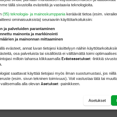
me tällä sivustolla evästeitä ja vastaavia teknologioita.
en
(95) teknologia- ja mainoskumppania
keräävät tietoa (esim. vieraile
laitteesi ominaisuuk­sista) seuraaviin käyttötarkoituksiin:
ön ja palveluiden parantaminen
nettu mainonta ja markkinointi
määrien ja mainonnan mittaaminen
 evästeet, annat luvan tietojesi käsittelyyn näihin käyttötarkoituksiin
teitä, osa palveluista tai sisällöistä ei välttämättä toimi optimaalisest
intojasi milloin tahansa klikkaamalla
-linkkiä sivust
Evästeasetukset
a.
logiat saattavat käyttää tietojasi myös ilman suostumustasi, jos niillä
peruste (esim. sivun tekninen toimivuus). Voit vastustaa tätä tai muutt
 valitsemalla alla olevan
-painikkeen.
Asetukset
Asetukset