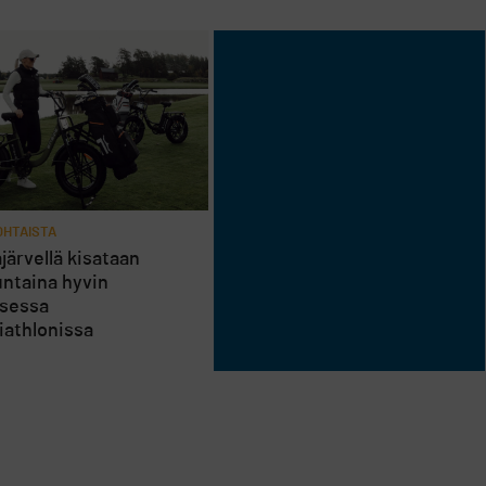
HTAISTA
järvellä kisataan
ntaina hyvin
isessa
riathlonissa