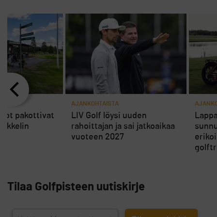
AJANKOHTAISTA
AJANKO
rot pakottivat
LIV Golf löysi uuden
Lappa
ikkelin
rahoittajan ja sai jatkoaikaa
sunnu
vuoteen 2027
eriko
golft
Tilaa Golfpisteen uutiskirje