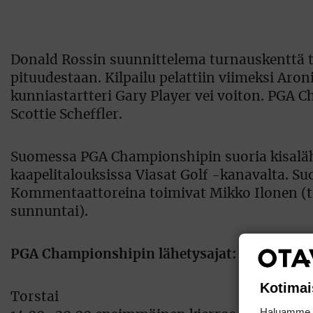
Donald Rossin suunnittelema turnauskenttä tu
pituudestaan. Kilpailu pelattiin viimeksi Aro
kunniastartteri Gary Player vei voiton. PGA
Scottie Scheffler.
Suomessa PGA Championshipin suoria kisalähe
kaapelitalouksissa Viasat Golf -kanavalta. Su
Kommentaattoreina toimivat Mikko Ilonen (tors
sunnuntai).
PGA Championshipin lähetysajat: (päättymisa
Kotimai
Torstai
Haluamme ta