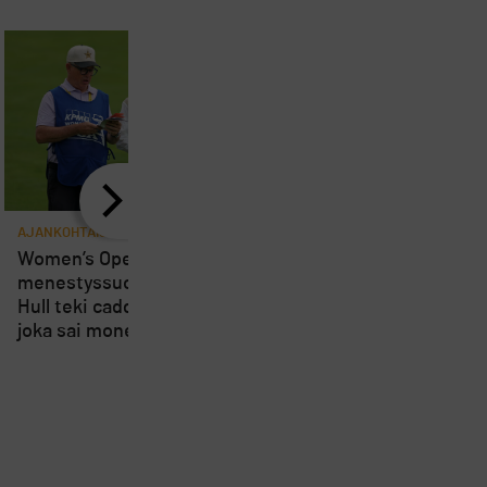
AJANKOHTAISTA
AJANKOHTAISTA
8
Women’s Openin
Loppuviikosta pelatta
menestyssuosikki Charley
Short Course SM-kisa
Hull teki caddielleen pilan,
kärsivät osallistujien
joka sai monet suuttumaan
vähyydestä