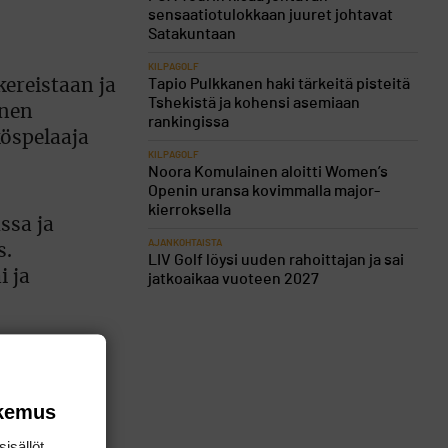
sensaatiotulokkaan juuret johtavat
Satakuntaan
KILPAGOLF
Tapio Pulkkanen haki tärkeitä pisteitä
ereistaan ja
Tshekistä ja kohensi asemiaan
inen
rankingissa
öspelaaja
KILPAGOLF
Noora Komulainen aloitti Women’s
Openin uransa kovimmalla major-
kierroksella
ssa ja
AJANKOHTAISTA
s.
LIV Golf löysi uuden rahoittajan ja sai
i ja
jatkoaikaa vuoteen 2027
okemus
isällöt,