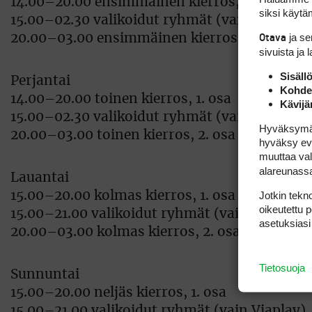
14.00–20.00 ensimmäinen kierros, 1. osa
siksi käytäm
15.00–02.30 valikoidut ryhmät (vain Viaplay)
ja s
20.00–03.00 ensimmäinen kierros, 2. osa
Otava
sivuista ja 
Sisäll
Perjantai
Kohden
14.00–20.00 toinen kierros, 1. osa
Kävijä
15.00–02.30 valikoidut ryhmät (vain Viaplay)
Hyväksymällä
20.00–03.00 toinen kierros, 2. osa
hyväksy eväs
muuttaa val
alareunass
Lauantai
Jotkin tekno
15.00–20.00 kolmas kierros, 1. osa
oikeutettu 
15.00–21.00 valikoidut ryhmät (vain Viaplay)
asetuksiasi
20.00–03.00 kolmas kierros, 2. osa
Tietosuoja
Sunnuntai
15.00–20.00 neljäs kierros, 1. osa
15.00–21.00 valikoidut ryhmät (vain Viaplay)