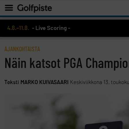
4.8.–11.8.
- Live Scoring -
AJANKOHTAISTA
Näin katsot PGA Champion
Teksti
MARKO KUIVASAARI
Keskiviikkona 13. toukok