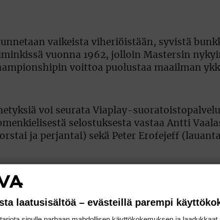
nnetaan vaikeista viheriöistään, syvistä bunkk
niminkissä vuonna 1962, jolloin Mastersin nyky
 Championshipin voittoa puolustaa maailman ykk
tyksiä voi seurata Viaplay-suoratoistopalvelu
omenkielisestä selostuksesta vastaa Antti Vaala
tai ja perjantai) sekä Peter Erofejeff (lauanta
jat voivat vaihdella)
sta laatusisältöä – evästeillä parempi käyttök
rjota sinulle parhaan mahdollisen käyttökokemuksen ja laadukkaat s