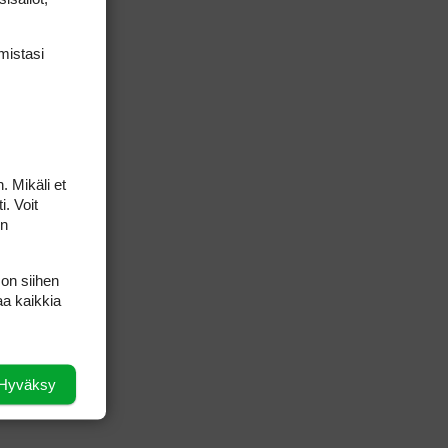
mis­tasi
. Mikäli et
i. Voit
on
 on siihen
aa kaikkia
Hyväksy