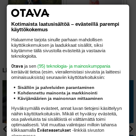
Kotimaista laatusisältöä – evästeillä parempi
käyttökokemus
Haluamme tarjota sinulle parhaan mahdollisen
käyttökokemuksen ja laadukkaat sisällöt, siksi
käytämme tällä sivustolla evästeitä ja vastaavia
teknologioita.
ja sen
(95) teknologia- ja mainoskumppania
Otava
Lisää aiheesta
keräävät tietoa (esim. vierailemis­tasi sivuista ja laitteesi
ominaisuuk­sista) seuraaviin käyttötarkoituksiin:
Sisällön ja palveluiden parantaminen
Kohdennettu mainonta ja markkinointi
Kävijämäärien ja mainonnan mittaaminen
Hyväksymällä evästeet, annat luvan tietojesi käsittelyyn
näihin käyttötarkoituksiin. Mikäli et hyväksy evästeitä,
osa palveluista tai sisällöistä ei välttämättä toimi
optimaalisesti. Voit muuttaa valintojasi milloin tahansa
klikkaamalla
-linkkiä sivuston
Evästeasetukset
alareunassa.
AJANKOHTAISTA