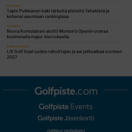
KILPAGOLF
Tapio Pulkkanen haki tärkeitä pisteitä Tshekistä ja
kohensi asemiaan rankingissa
KILPAGOLF
Noora Komulainen aloitti Women’s Openin uransa
kovimmalla major-kierroksella
AJANKOHTAISTA
LIV Golf löysi uuden rahoittajan ja sai jatkoaikaa vuoteen
2027
Golfpiste mediakortti