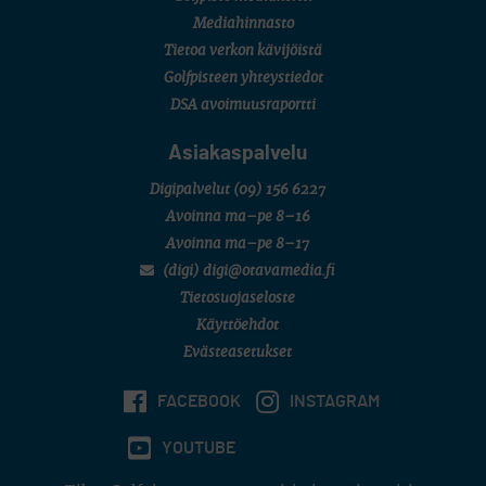
Mediahinnasto
Tietoa verkon kävijöistä
Golfpisteen yhteystiedot
DSA avoimuusraportti
Asiakaspalvelu
Digipalvelut
(09) 156 6227
Avoinna ma–pe 8–16
Avoinna ma–pe 8–17
(digi) digi@otavamedia.fi
Tietosuojaseloste
Käyttöehdot
Evästeasetukset
FACEBOOK
INSTAGRAM
YOUTUBE