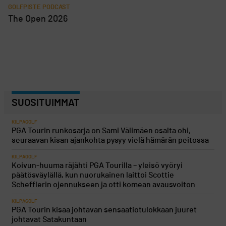
GOLFPISTE PODCAST
The Open 2026
SUOSITUIMMAT
KILPAGOLF
PGA Tourin runkosarja on Sami Välimäen osalta ohi,
seuraavan kisan ajankohta pysyy vielä hämärän peitossa
KILPAGOLF
Koivun-huuma räjähti PGA Tourilla – yleisö vyöryi
päätösväylällä, kun nuorukainen laittoi Scottie
Schefflerin ojennukseen ja otti komean avausvoiton
KILPAGOLF
PGA Tourin kisaa johtavan sensaatiotulokkaan juuret
johtavat Satakuntaan