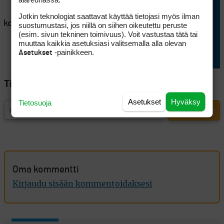
en
Lappajärvellä kisataan
Jotkin teknologiat saattavat käyttää tietojasi myös ilman
atkoaikaa
sunnuntaina hyvin
suostumustasi, jos niillä on siihen oikeutettu peruste
(esim. sivun tekninen toimivuus). Voit vastustaa tätä tai
erikoisessa golftriathlonissa
muuttaa kaikkia asetuksiasi valitsemalla alla olevan
-painikkeen.
Asetukset
Tilaa Golfpisteen uutiskirje
Asetukset
Hyväksy
Tietosuoja
Oma kommentti
Kirjaudu sisään kommentoidaksesi