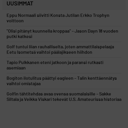
UUSIMMAT
Eppu Normaali siivitti Konsta Jutilan Erkko Trophyn
voittoon
"Olisi pitänyt kuunnella kroppaa" – Jason Dayn 18 vuoden
putki katkesi
Golf tuntui liian rauhalliselta, joten ammattilaispelaaja
Eetu Isometsä vaihtoi päälajikseen hiihdon
Tapio Pulkkanen eteni jatkoon ja paransi rutkasti
asemiaan
Bogiton ilotulitus päättyi eagleen – Talin kenttäennätys
vaihtoi omistajaa
Golfin tähtitehdas avaa ovensa suomalaisille – Sakke
Siltala ja Veikka Viskari tekevät U.S. Amateurissa historiaa