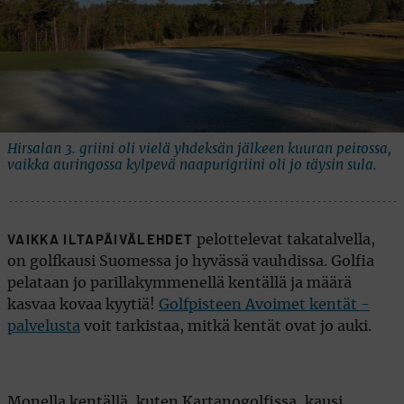
Hirsalan 3. griini oli vielä yhdeksän jälkeen kuuran peitossa,
vaikka auringossa kylpevä naapurigriini oli jo täysin sula.
pelottelevat takatalvella,
VAIKKA ILTAPÄIVÄLEHDET
on golfkausi Suomessa jo hyvässä vauhdissa. Golfia
pelataan jo parillakymmenellä kentällä ja määrä
kasvaa kovaa kyytiä!
Golfpisteen Avoimet kentät -
palvelusta
voit tarkistaa, mitkä kentät ovat jo auki.
Monella kentällä, kuten Kartanogolfissa, kausi