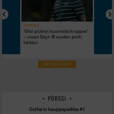
KILPAGOLF
"Olisi pitänyt kuunnella kroppaa"
– Jason Dayn 18 vuoden putki
katkesi
NÄYTÄ KAIKKI
PÖRSSI
Golfarin kauppapaikka #1