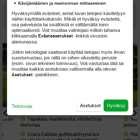
Kävijämäärien ja mainonnan mittaaminen
NÄYTÄ KAIKKI
Hyväksymällä evästeet, annat luvan tietojesi käsittelyyn
näihin käyttötarkoituksiin. Mikäli et hyväksy evästeitä,
osa palveluista tai sisällöistä ei välttämättä toimi
optimaalisesti. Voit muuttaa valintojasi milloin tahansa
MATKAOPPAAT
klikkaamalla
-linkkiä sivuston
Evästeasetukset
alareunassa.
Jotkin teknologiat saattavat käyttää tietojasi myös ilman
suostumustasi, jos niillä on siihen oikeutettu peruste
(esim. sivun tekninen toimivuus). Voit vastustaa tätä tai
muuttaa kaikkia asetuksiasi valitsemalla alla olevan
-painikkeen.
Asetukset
Asetukset
Hyväksy
Tietosuoja
ncia on
Tapaksia, markkinoita, viihdettä ja
Maku
historiaa
jatkuu 
en
Costa Calidan golfkeskittymä luo
Maku