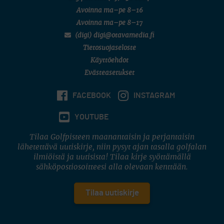
Avoinna ma–pe 8–16
Avoinna ma–pe 8–17
(digi) digi@otavamedia.fi
Tietosuojaseloste
Käyttöehdot
Evästeasetukset
FACEBOOK
INSTAGRAM
YOUTUBE
Tilaa Golfpisteen maanantaisin ja perjantaisin
lähetettävä uutiskirje, niin pysyt ajan tasalla golfalan
ilmiöistä ja uutisista! Tilaa kirje syöttämällä
sähköpostiosoitteesi alla olevaan kenttään.
Tilaa uutiskirje