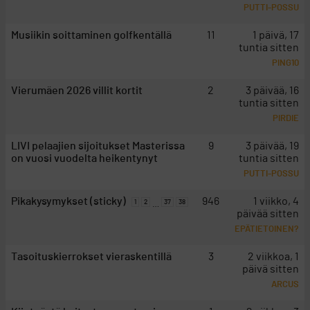
PUTTI-POSSU
Musiikin soittaminen golfkentällä
11
1 päivä, 17
tuntia sitten
PING10
Vierumäen 2026 villit kortit
2
3 päivää, 16
tuntia sitten
PIRDIE
LIVI pelaajien sijoitukset Masterissa
9
3 päivää, 19
on vuosi vuodelta heikentynyt
tuntia sitten
PUTTI-POSSU
Pikakysymykset (sticky)
946
1 viikko, 4
1
2
37
38
…
päivää sitten
EPÄTIETOINEN?
Tasoituskierrokset vieraskentillä
3
2 viikkoa, 1
päivä sitten
ARCUS