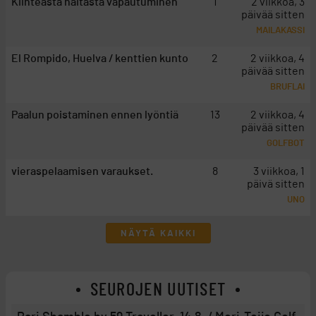
Kiinteästä haitasta vapautuminen
1
2 viikkoa, 3
päivää sitten
MAILAKASSI
El Rompido, Huelva / kenttien kunto
2
2 viikkoa, 4
päivää sitten
BRUFLAI
Paalun poistaminen ennen lyöntiä
13
2 viikkoa, 4
päivää sitten
GOLFBOT
vieraspelaamisen varaukset.
8
3 viikkoa, 1
päivä sitten
UNO
NÄYTÄ KAIKKI
SEUROJEN UUTISET