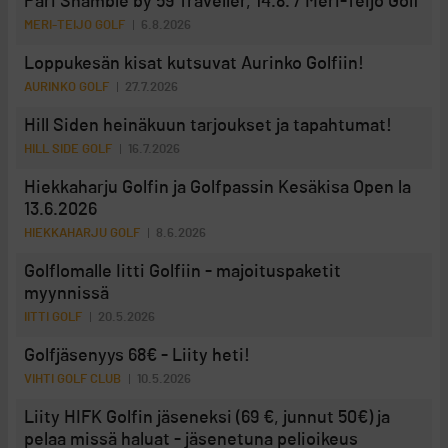
Pari Shamble by 59 Traveller, 14.8. / Meri-Teijo Golf
MERI-TEIJO GOLF
6.8.2026
Loppukesän kisat kutsuvat Aurinko Golfiin!
AURINKO GOLF
27.7.2026
Hill Siden heinäkuun tarjoukset ja tapahtumat!
HILL SIDE GOLF
16.7.2026
Hiekkaharju Golfin ja Golfpassin Kesäkisa Open la
13.6.2026
HIEKKAHARJU GOLF
8.6.2026
Golflomalle Iitti Golfiin - majoituspaketit
myynnissä
IITTI GOLF
20.5.2026
Golfjäsenyys 68€ - Liity heti!
VIHTI GOLF CLUB
10.5.2026
Liity HIFK Golfin jäseneksi (69 €, junnut 50€) ja
pelaa missä haluat - jäsenetuna pelioikeus