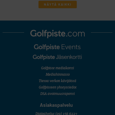
NÄYTÄ KAIKKI
Golfpiste mediakortti
Mediahinnasto
Tietoa verkon kävijöistä
Golfpisteen yhteystiedot
DSA avoimuusraportti
Asiakaspalvelu
Digipalvelut
(09) 156 6227