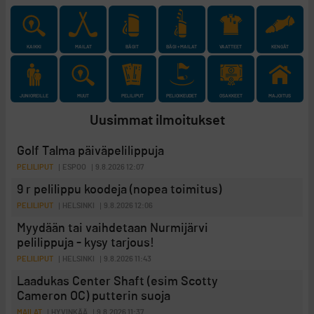
KAIKKI
MAILAT
BÄGIT
BÄGI + MAILAT
VAATTEET
KENGÄT
JUNIOREILLE
MUUT
PELILIPUT
PELIOIKEUDET
OSAKKEET
MAJOITUS
Uusimmat ilmoitukset
Golf Talma päiväpelilippuja
PELILIPUT
ESPOO
9.8.2026 12:07
9 r pelilippu koodeja (nopea toimitus)
PELILIPUT
HELSINKI
9.8.2026 12:06
Myydään tai vaihdetaan Nurmijärvi
pelilippuja - kysy tarjous!
PELILIPUT
HELSINKI
9.8.2026 11:43
Laadukas Center Shaft (esim Scotty
Cameron OC) putterin suoja
MAILAT
HYVINKÄÄ
9.8.2026 11:37