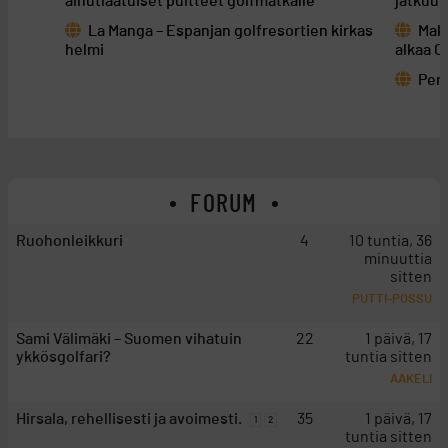
ainutlaatuiset puitteet golfmatkalle
jatkuu 
La Manga – Espanjan golfresortien kirkas
Maku
helmi
alkaa C
Pera
FORUM
Ruohonleikkuri
4
10 tuntia, 36
minuuttia
sitten
PUTTI-POSSU
Sami Välimäki – Suomen vihatuin
22
1 päivä, 17
ykkösgolfari?
tuntia sitten
AAKELI
Hirsala, rehellisesti ja avoimesti.
35
1 päivä, 17
1
2
tuntia sitten