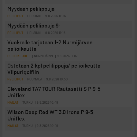
Myydään pelilippuja
PELILIPUT
HELSINKI
9.8.2026 11:26
Myydään pelilippuja 9r
PELILIPUT
HELSINKI
9.8.2026 11:16
Vuokralle tarjotaan 1-2 Nurmijärven
pelioikeutta
PELIOIKEUDET
NURMIJÄRVI
9.8.2026 11:07
Ostetaan 2 kpl pelilippuja/ pelioikeutta
Viipurigolfiin
PELILIPUT
PUUMALA
9.8.2026 10:50
Cleveland TA7 TOUR Rautasetti S P 9-5
Uniflex
MAILAT
TURKU
9.8.2026 10:49
Wilson Deep Red WT 3.0 Irons P 9-5
Uniflex
MAILAT
TURKU
9.8.2026 10:49