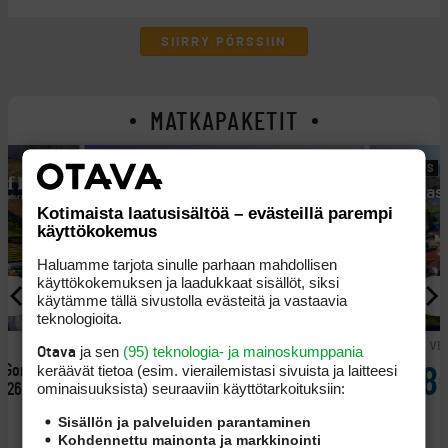
SIIRRY PÖRSSIIN
MATKAPAKETIT
Amazing Travels
Golfpas
Kotimaista laatusisältöä – evästeillä parempi
käyttökokemus
Haluamme tarjota sinulle parhaan mahdollisen
käyttökokemuksen ja laadukkaat sisällöt, siksi
käytämme tällä sivustolla evästeitä ja vastaavia
teknologioita.
BULGARIA
ITALIA
VE
ja sen
(95) teknologia- ja mainoskumppania
Otava
keräävät tietoa (esim. vierailemis­tasi sivuista ja laitteesi
a Gomeran
Pelimatka Bulgarian
1475€
1698
ominaisuuk­sista) seuraaviin käyttötarkoituksiin:
2026 ja
Alppimaisemiin
10.-16.10.2026
alkaen
Sisällön ja palveluiden parantaminen
Kohdennettu mainonta ja markkinointi