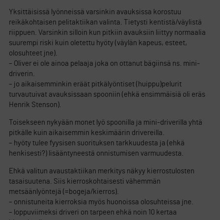
Yksittäisissä lyönneissä varsinkin avauksissa korostuu
reikäkohtaisen pelitaktiikan valinta. Tietysti kentistä/väylistä
riippuen. Varsinkin silloin kun pitkiin avauksiin liittyy normaalia
suurempi riski kuin oletettu hyöty (väylän kapeus, esteet,
olosuhteet jne).
– Oliver ei ole ainoa pelaaja joka on ottanut bägiinsä ns. mini-
driverin.
– jo aikaisemminkin eräät pitkälyöntiset (huippu)pelurit
turvautuivat avauksissaan spooniin (ehkä ensimmäisiä oli eräs
Henrik Stenson).
Toisekseen nykyään monet lyö spoonilla ja mini-driverilla yhtä
pitkälle kuin aikaisemmin keskimäärin drivereilla.
– hyöty tulee fyysisen suorituksen tarkkuudesta ja (ehkä
henkisesti?) lisääntyneestä onnistumisen varmuudesta.
Ehkä valitun avaustaktiikan merkitys näkyy kierrostulosten
tasaisuutena. Siis kierroskohtaisesti vähemmän
metsäänlyöntejä (=bogeja/kierros).
– onnistuneita kierroksia myös huonoissa olosuhteissa jne.
– loppuviimeksi driveri on tarpeen ehkä noin 10 kertaa