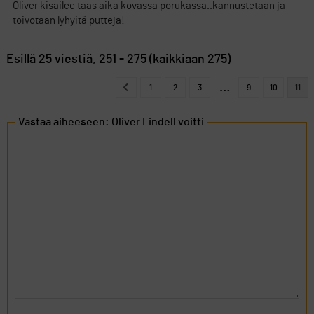
Oliver kisailee taas aika kovassa porukassa..kannustetaan ja
toivotaan lyhyitä putteja!
Esillä 25 viestiä, 251 - 275 (kaikkiaan 275)
…
1
2
3
9
10
11
Vastaa aiheeseen: Oliver Lindell voitti