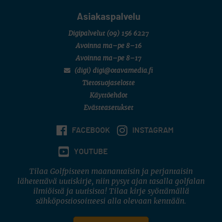
Asiakaspalvelu
Digipalvelut
(09) 156 6227
Avoinna ma–pe 8–16
Avoinna ma–pe 8–17
(digi) digi@otavamedia.fi
Tietosuojaseloste
Käyttöehdot
Evästeasetukset
FACEBOOK
INSTAGRAM
YOUTUBE
Tilaa Golfpisteen maanantaisin ja perjantaisin
lähetettävä uutiskirje, niin pysyt ajan tasalla golfalan
ilmiöistä ja uutisista! Tilaa kirje syöttämällä
sähköpostiosoitteesi alla olevaan kenttään.