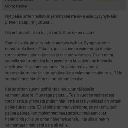
ILMOITA ASIATON VIESTI
Arnold Palmer
Nyt pääsi sitten hullutkin jännityksestä eikä asia pysynytkään
pienen sisäpiirin juttuna…
Oliver Lindell sitten tuli ja voitti. Ihan oikea osoite.
Samalla valittiin se vuoden mukava valkku. Sympaattinen
haastattelu Ilosen Mikolta, jossa vuoden valmentaja itsekin
totesi olevan aina oikeassa ja ei ikinä väärässä. Oliver meni
videolla sanattomaksi kun pyydettiin kuvailemaan kolmella
adjektiiveilla valmentajaansa. Kuvastaako avointa,
vuorovaikutteista ja luottamuksellista valmennussuhdetta…? No
suomalainen mieshän ei tunteitaan ilmaise…
Kai se sitten suomi golf lähtee nousuun tällaisella
valmennuksella. Mun tapa pelata… Tosin vuoden valmentaja
totesi että jo pienestä pitäen näki että tässä yksilössä on joitain
poikkeuksellista. Eli ei siinä tainnut valmentajan näkemykset
paljoa painaa kun molemmat haastattelun mukaan ovat
henkilöiltä joilla on omat näkemyksensä… tai siis ainakin
valmentajan mielestä asia oli näin…