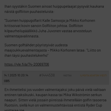
Ihan syystäkin Suomen ainoat huippupelaajat pysyvät kaukana
näistä golfliiton puuhasteluista:
”Suomen huippugolfarit Kalle Samooja ja Mikko Korhonen
kritisoivat kovin sanoin Golfliiton johtoa. Golfliiton
kilpaurheilupäällikkö Juha Juvonen vastaa arvosteluun
valmentajavalinnasta.
Suomen golftähdet pöyristyivät uudesta
maajoukkuevalmentajasta – Mikko Korhonen lataa: ”Liitto on
ihan täysi puuhastelukerho”
https://yle.fi/a/74-20069706
#1444538
14.1.2025 10:20:14
VASTAA
ILMOITA ASIATON VIESTI
OB5
En ihmettelisi jos vuoden valmentajaksi joku päivä vielä valitaan
entinen taksikuski, kaupan kassa tai Mika Wikströmin serkun
naapuri. Sitten vielä jossain piireissä ihmetellään golfin tasoeroa
Ruotsiin, siellä kun on valmennustehtävissä entistä Ryder Cup
voittajaa jne.