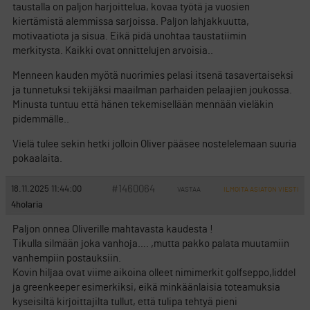
taustalla on paljon harjoittelua, kovaa työtä ja vuosien
kiertämistä alemmissa sarjoissa. Paljon lahjakkuutta,
motivaatiota ja sisua. Eikä pidä unohtaa taustatiimin
merkitysta. Kaikki ovat onnittelujen arvoisia..
Menneen kauden myötä nuorimies pelasi itsenä tasavertaiseksi
ja tunnetuksi tekijäksi maailman parhaiden pelaajien joukossa.
Minusta tuntuu että hänen tekemisellään mennään vieläkin
pidemmälle..
Vielä tulee sekin hetki jolloin Oliver pääsee nostelelemaan suuria
pokaalaita.
#1460064
18.11.2025 11:44:00
VASTAA
ILMOITA ASIATON VIESTI
4holaria
Paljon onnea Oliverille mahtavasta kaudesta !
Tikulla silmään joka vanhoja…. ,mutta pakko palata muutamiin
vanhempiin postauksiin.
Kovin hiljaa ovat viime aikoina olleet nimimerkit golfseppo,liddel
ja greenkeeper esimerkiksi, eikä minkäänlaisia toteamuksia
kyseisiltä kirjoittajilta tullut, että tulipa tehtyä pieni