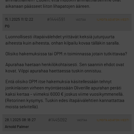
ammattilainen? Luulen, että muutkin ammattilaisemme ovat
aikanaan päässeet liiton lihapatojen ääreen.
#1444591
15.1.2025 11:12:22
VASTAA
ILMOITA ASIATON VIESTI
PG
Luonnollisesti iltapäivälehdet yrittävät keksiä jutunjuurta
aiheesta kuin aiheesta, onhan kilpailu kovaa tälläkin saralla.
Olisiko hakemuksissa tai OPM:n toiminnassa jotain tutkittavaa?
Apurahaa haetaan henkilökohtaisesti. Sen saannin ehdot ovat
kovat. Vilppi apurahaa haettaessa tuskin onnistuu.
Entä olisiko OPM itse hakemuksia käsitellessään tehnyt
jonkinlaisen virheen myöntäessään Oliverille apurahan peräti
kaksi kertaa – viimeksi 6000 € joskus viime vuosikymmenellä.
(Retorinen kysymys. Tuskin edes iltapäivälehtien kannattattaa
moista selvitellä).
#1445092
28.1.2025 08:18:27
VASTAA
ILMOITA ASIATON VIESTI
Arnold Palmer