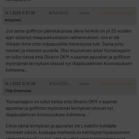
#1444540
14.1.2025 11:37:35
VASTAA
ILMOITA ASIATON VIESTI
lempinen
Jos sama golfliiton palveluksessa oleva henkilö on yli 25 vuoden
ajan sössinyt maajoukkuetason valmennuksen, niin ei ole
mikään ihme ettei kilpapuolella menestystä tule. Sama juttu
naisten ja miesten puolella. Olisi muutoksen aika! Korvanappiin
on tullut tietoa että Oliverin OKM:n saamat apurahat ja golfliiton
myöntämät leiritykset olisivat nyt iltapäivälehtien kiinnostuksen
kohteena…
#1444554
14.1.2025 12:01:28
VASTAA
ILMOITA ASIATON VIESTI
Chip Greenside
”Korvanappiin on tullut tietoa että Oliverin OKM:n saamat
apurahat ja golfliiton myöntämät leiritykset olisivat nyt
iltapäivälehtien kiinnostuksen kohteena…”
Eikös nämä leiritykset ja apurahat ole Lindell’in kohdalla
menneet oikein, koskapa miehestä on kehittynyt hyvätasoinen