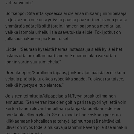
virhearviointi.”
Golfseppo;”Sitä että kyseessä ei ole enää mikään junioripelaaja
ja jos takana on kuusi yritystä päästä pääkiertueelle, niin pitäisi
ymmärtää päätellä siitä jotain. Ihmeen paljon saa mediatilaa,
vaikka isompia urheilullisia saavutuksia ei ole. Toki jotkut on
julkisuushakuisempia kuin toiset.
Liddell;”Seuraan kyseistä herraa instassa, ja siellä kyllä ei heti
uskois että on golfammattilainen. Ennemminkin vaikuttaa
jonkin sortin stunttimieheltä”
Greenkeeper;”Surullinen tapaus, jonkun ajan päästä ei ole kuin
velat ja pitäisi joku oikea työpaikka saada. Tulokset ratkaisee,
pelkkä hypetys ei tuo elantoa.”
Ja sitten toimittaja/kilpapelaaja N.Tyryn oraakkelimainen
ennustus: ”Sen verran itse olen golfin parissa pyörinyt, että voin
kertoa hänen olevan taidoiltaan ja lahjakkuudeltaan edelleen
poikkeuksellinen yksilö. Se että saako hän koskaan pakettia
klikkaamaan kohdalleen ja tehtyä läpimurtoa jää nähtäväksi.
Oliver on myös todella mukava ja lämmin kaveri jolle itse ainakin
toivon vain parasta.