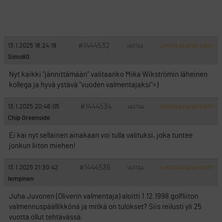
#1444532
13.1.2025 18:24:19
VASTAA
ILMOITA ASIATON VIESTI
Simo80
Nyt kaikki ”jännittämään” valitaanko Mika Wikströmin läheinen
kollega ja hyvä ystävä ”vuoden valmentajaksi”=)
#1444534
13.1.2025 20:46:05
VASTAA
ILMOITA ASIATON VIESTI
Chip Greenside
Ei kai nyt sellainen ainakaan voi tulla valituksi, joka tuntee
jonkun liiton miehen!
#1444536
13.1.2025 21:30:42
VASTAA
ILMOITA ASIATON VIESTI
lempinen
Juha Juvonen (Oliverin valmentaja) aloitti 1.12.1998 golfliiton
valmennuspäällikkönä ja mitkä on tulokset? Siis reilusti yli 25
vuotta ollut tehtävässä.