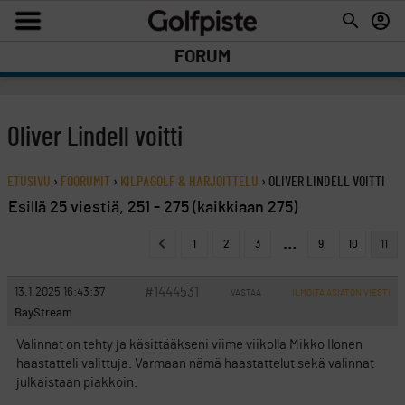
FORUM
Oliver Lindell voitti
ETUSIVU
›
FOORUMIT
›
KILPAGOLF & HARJOITTELU
›
OLIVER LINDELL VOITTI
Esillä 25 viestiä, 251 - 275 (kaikkiaan 275)
…
1
2
3
9
10
11
#1444531
13.1.2025 16:43:37
VASTAA
ILMOITA ASIATON VIESTI
BayStream
Valinnat on tehty ja käsittääkseni viime viikolla Mikko Ilonen
haastatteli valittuja. Varmaan nämä haastattelut sekä valinnat
julkaistaan piakkoin.