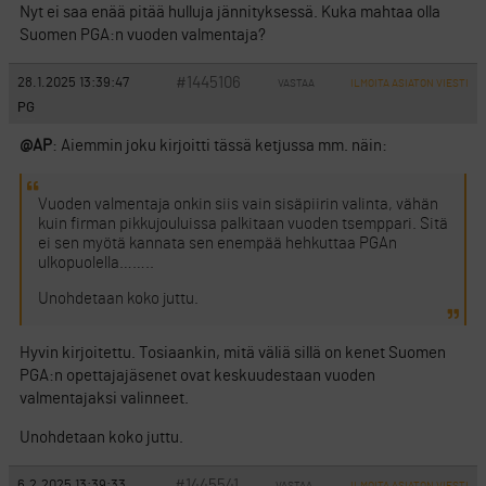
Nyt ei saa enää pitää hulluja jännityksessä. Kuka mahtaa olla
Suomen PGA:n vuoden valmentaja?
#1445106
28.1.2025 13:39:47
VASTAA
ILMOITA ASIATON VIESTI
PG
@AP
: Aiemmin joku kirjoitti tässä ketjussa mm. näin:
Vuoden valmentaja onkin siis vain sisäpiirin valinta, vähän
kuin firman pikkujouluissa palkitaan vuoden tsemppari. Sitä
ei sen myötä kannata sen enempää hehkuttaa PGAn
ulkopuolella……..
Unohdetaan koko juttu.
Hyvin kirjoitettu. Tosiaankin, mitä väliä sillä on kenet Suomen
PGA:n opettajajäsenet ovat keskuudestaan vuoden
valmentajaksi valinneet.
Unohdetaan koko juttu.
#1445541
6.2.2025 13:39:33
VASTAA