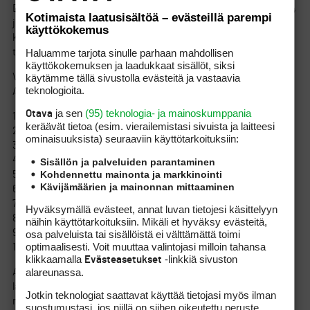
Datagolf.com laskee ”True Strokes Gained” lukuja osa-alueittain,
Kotimaista laatusisältöä – evästeillä parempi
jotka ovat käytännössä normaalit SG:t mutta vahvuuskorjattuna
käyttökokemus
kisan fieldin mukaan. Tällä suorituksista eri tasoilla yritetään
Haluamme tarjota sinulle parhaan mahdollisen
tehdä yhteismitallisia.
käyttökokemuksen ja laadukkaat sisällöt, siksi
käytämme tällä sivustolla evästeitä ja vastaavia
Viimeisen 12kk ajalta maailman top-10 pelaajat True SG
teknologioita.
Approach kategoriassa:
ja sen
(95) teknologia- ja mainoskumppania
Otava
1. Scottie Scheffler (+1.53)
keräävät tietoa (esim. vierailemis­tasi sivuista ja laitteesi
2. Viktor Hovland (+1.04)
ominaisuuk­sista) seuraaviin käyttötarkoituksiin:
3. Collin Morikawa (+0.98)
4. Shane Lowry (+0.89)
Sisällön ja palveluiden parantaminen
Kohdennettu mainonta ja markkinointi
5. Sepp Straka (+0.86)
Kävijämäärien ja mainonnan mittaaminen
6. Tommy Fleetwood (+0.82)
7. J.J. Spaun (+0.85)
Hyväksymällä evästeet, annat luvan tietojesi käsittelyyn
8. Xander Schauffele (+0.83)
näihin käyttötarkoituksiin. Mikäli et hyväksy evästeitä,
9. Oliver Lindell (+0.82)
osa palveluista tai sisällöistä ei välttämättä toimi
optimaalisesti. Voit muuttaa valintojasi milloin tahansa
10. Patrick Cantlay (+0.82)
klikkaamalla
-linkkiä sivuston
Evästeasetukset
alareunassa.
Aivan hurjaan seuraan siis kuuluu Lindell. Ylipäätään
lähestymislyöntikategorian top 30-40 koostuu lähes pelkästään
Jotkin teknologiat saattavat käyttää tietojasi myös ilman
maailman ihan absoluuttisista huipuista, mistä joukosta
suostumustasi, jos niillä on siihen oikeutettu peruste