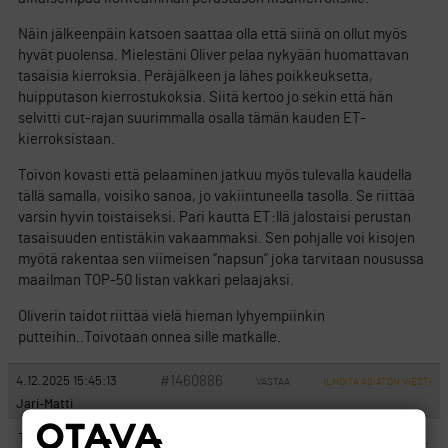
Näin jälkeenpäin katsoen saattaa olla että siinä on ollut myös
hyvät puolensa. Mielestäni Oliver pelaa nykyään huomattavan
tasaisia kierroksia. Peräjälkeen ja lähes poikkeuksetta,
huipputason kierrostukoksia. Siitä kertoo jo sekin että hän
selvitti cut-rajan suurimmalla osalla tämän kauden ET-
kierroksistaan.
Toivon kovasti että pelaaminen jatkuu myös tulevalla kaudella
tällä samalla, voisiko sanoa, jo vakiintuneella tasolla. Se riittää
varsin hyvin toistaiseksi. Pari kautta ET:llä jalostaisi perustan
tasaisuuden entistäkin vakaammaksi. Sen pohjalle voi kisojen
myötä rakentaa sen viimeisen ”napsun” joka tarvitaan nousussa
maailman TOP-50 listan vakkari pelaajaksi.
Oliverin taidot riittää vielä hieman lyhyempiinkin
putteihin..Toivotaan onnea sille matkalle.
#1460886
4.12.2025 15:45:13
VASTAA
ILMOITA ASIATON VIESTI
Jari-Matti
Tutkin huvikseni kaikenlaisia tilastoja, ja silmiin pisti seuraavaa.