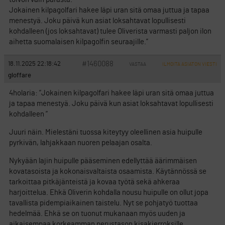
Jokainen kilpagolfari hakee läpi uran sitä omaa juttua ja tapaa
menestyä. Joku päivä kun asiat loksahtavat lopullisesti
kohdalleen (jos loksahtavat) tulee Oliverista varmasti paljon ilon
aihetta suomalaisen kilpagolfin seuraajille.”
#1460088
18.11.2025 22:18:42
VASTAA
ILMOITA ASIATON VIESTI
gloffare
4holaria: ”Jokainen kilpagolfari hakee läpi uran sitä omaa juttua
ja tapaa menestyä. Joku päivä kun asiat loksahtavat lopullisesti
kohdalleen ”
Juuri näin. Mielestäni tuossa kiteytyy oleellinen asia huipulle
pyrkivän, lahjakkaan nuoren pelaajan osalta.
Nykyään lajin huipulle pääseminen edellyttää äärimmäisen
kovatasoista ja kokonaisvaltaista osaamista. Käytännössä se
tarkoittaa pitkäjänteistä ja kovaa työtä sekä ahkeraa
harjoittelua. Ehkä Oliverin kohdalla nousu huipulle on ollut jopa
tavallista pidempiaikainen taistelu. Nyt se pohjatyö tuottaa
hedelmää. Ehkä se on tuonut mukanaan myös uuden ja
aikaisempaa korkeamman perustason kisakierroksille.