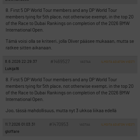
8. First 5 DP World Tour members and any DP World Tour
members tying for 5th place, not otherwise exempt, in the top 20
of the Race to Dubai Rankings on completion of the 2026 BMW
International Open.
Tämä voisi olla se kriteeri, jolla Oliver pääsee mukaaan, mutta se
ratkee sitten aikanaan.
#1469527
8.6.2026 22:29:37
VASTAA
ILMOITA ASIATON VIESTI
Lukija16
8. First 5 DP World Tour members and any DP World Tour
members tying for 5th place, not otherwise exempt, in the top 20
of the Race to Dubai Rankings on completion of the 2026 BMW
International Open.
Joo, tässä mahdollisuus, mutta nyt 3 ukkoa liikaa edellä
#1470953
11.7.2026 01:03:31
VASTAA
ILMOITA ASIATON VIESTI
gloffare