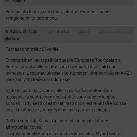
SauliSoketti
Veti toisella kierroksella taas soketteja veteen, lienee
svingiongelmat palanneet.
#1460006
16.11.2025 21:48:00
VASTAA
ILMOITA ASIATON VIESTI
gloffare
Parhaat onnittelut Oliverille!
Ensimmäinen kausi pääkiertueella (European Tour) pelattu.
Voittoa ei vielä tullut mutta siitä huolimatta kausi oli suuri
menestys. Lopputaulukossa sijoittuminen kärkiporukkaan(= 42.)
varmasti ylitti kaikkien odotukset.
Kaikken parasta Oliverin pelissä oli tuloksentekemisen
tasaisuus ja suoritusten nousujohteisuus kauden loppua
kohden. Erityisesti osaamisen taso nousi esille niissä kisoissa
joissa mukana olivat myös maailman parhaat pelaajat.
Golf on suuri laji. Kilpailu jo nuoresta junnusta lähtien
äärettömän kovaa.
Lahjakkaimmillekaan ei mitää tule ilmaiseksi. Myös Oliverin