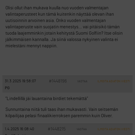
Olisi ollut ihan mukava kuulla nuo vuoden valmentajan
valintaperusteet kun tämä kuitenkin näyttää olevan ihan
uutisoinnin arvoinen asia. Onko vuoden valmentajan
valintaperuste vain suojatin menestys… vai pitäisikö tämän
tuoda laajemminkin jotain kehitystä Suomi Golfiin? Itse olisin
jälkimmäisen kannalla. Ja siinä valossa nykyinen valinta ei
mielestäni mennyt nappiin.
#1448196
31.3.2025 19:58:07
VASTAA
ILMOITA ASIATON VIESTI
PG
”Lindellillä jäi lauantaina birdiet tekemättä”
Sunnuntaina niitä tuli taas ihan mukavasti. Vain seitsemän
kilpailijaa pelasi finaalikierroksen paremmin kuin Oliver.
#1448215
1.4.2025 16:08:40
VASTAA
ILMOITA ASIATON VIESTI