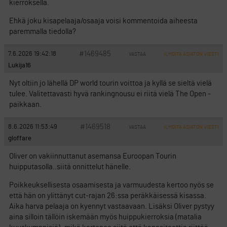
kierroksella.
Ehkä joku kisapelaaja/osaaja voisi kommentoida aiheesta
paremmalla tiedolla?
#1469485
7.6.2026 19:42:18
VASTAA
ILMOITA ASIATON VIESTI
Lukija16
Nyt oltiin jo lähellä DP world tourin voittoa ja kyllä se sieltä vielä
tulee. Valitettavasti hyvä rankingnousu ei riitä vielä The Open -
paikkaan.
#1469518
8.6.2026 11:53:49
VASTAA
ILMOITA ASIATON VIESTI
gloffare
Oliver on vakiinnuttanut asemansa Euroopan Tourin
huipputasolla..siitä onnittelut hänelle.
Poikkeuksellisesta osaamisesta ja varmuudesta kertoo nyös se
että hän on ylittänyt cut-rajan 26:ssa peräkkäisessä kisassa.
Aika harva pelaaja on kyennyt vastaavaan. Lisäksi Oliver pystyy
aina silloin tällöin iskemään myös huippukierroksia (matalia