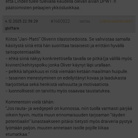
että Lindell tulee tulevalla kaudella olevan aivan DPWT:n
päätoimisten pelaajien ykkösluokkaa.
#1460922
4.12.2025 22:39:29
VASTAA
ILMOITA ASIATON VIESTI
gloffare
Kiitos ”Jari-Matti” Oliverin tilastotiedoista. Se vahvistaa samalla
käsitystä siitä että hän suorittaa tasaisesti ja erittäin hyvällä
taitopotentiaalille.
– ehkä siinä näkyy konkreettisella tavalla se pitkä (ja välillä myös
kivinen) kehityspolku jonka Oliver käynyt läpi urallaan.
– pelkkä lahjakkuus ei riitä viemään ketään maailman huipulle.
– tasainen menestyminen on edellyttänyt kovaa ja laadukasta
harjoittelua sekä henkistä vahvuutta ja motivaatiota.
– luonnollisesti on tarvittu myös osaavaa taustatukea.
Kommentoin vielä tähän:
”Jos rauta- ja wedgepeli on kunnossa, niin tuolla varmasti pärjää
oikein hyvin, mutta muun erinomaisuuden tarjoaman ”täyden
potentiaalin” lunastaakseen pitäisi tietysti myös draiveria pystyä
lyömään paljon, muuten annetaan isoille pojille liikaa
etumatkaa.”