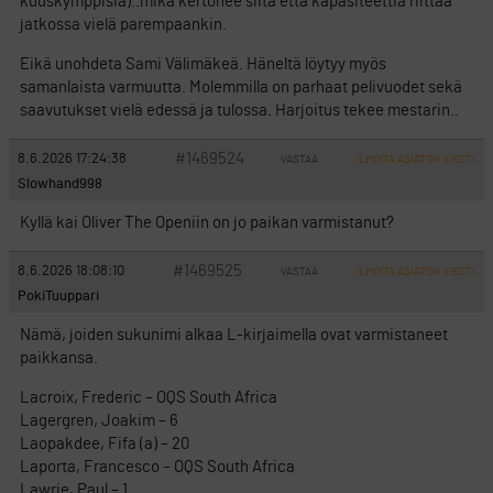
kuuskymppisiä)..mikä kertonee siitä että kapasiteettia riittää
jatkossa vielä parempaankin.
Eikä unohdeta Sami Välimäkeä. Häneltä löytyy myös
samanlaista varmuutta. Molemmilla on parhaat pelivuodet sekä
saavutukset vielä edessä ja tulossa. Harjoitus tekee mestarin..
#1469524
8.6.2026 17:24:38
VASTAA
ILMOITA ASIATON VIESTI
Slowhand998
Kyllä kai Oliver The Openiin on jo paikan varmistanut?
#1469525
8.6.2026 18:08:10
VASTAA
ILMOITA ASIATON VIESTI
PokiTuuppari
Nämä, joiden sukunimi alkaa L-kirjaimella ovat varmistaneet
paikkansa.
Lacroix, Frederic – OQS South Africa
Lagergren, Joakim – 6
Laopakdee, Fifa (a) – 20
Laporta, Francesco – OQS South Africa
Lawrie, Paul – 1