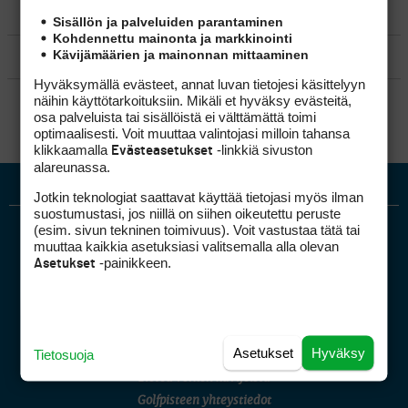
MATKAILU
Sisällön ja palveluiden parantaminen
Kohdennettu mainonta ja markkinointi
Kävijämäärien ja mainonnan mittaaminen
KILPAGOLF & HARJOITTELU
Hyväksymällä evästeet, annat luvan tietojesi käsittelyyn
SÄÄNNÖT
näihin käyttötarkoituksiin. Mikäli et hyväksy evästeitä,
osa palveluista tai sisällöistä ei välttämättä toimi
optimaalisesti. Voit muuttaa valintojasi milloin tahansa
klikkaamalla
-linkkiä sivuston
Evästeasetukset
alareunassa.
Jotkin teknologiat saattavat käyttää tietojasi myös ilman
suostumustasi, jos niillä on siihen oikeutettu peruste
(esim. sivun tekninen toimivuus). Voit vastustaa tätä tai
muuttaa kaikkia asetuksiasi valitsemalla alla olevan
-painikkeen.
Asetukset
Golfpiste mediakortti
Asetukset
Hyväksy
Tietosuoja
Mediahinnasto
Tietoa verkon kävijöistä
Golfpisteen yhteystiedot