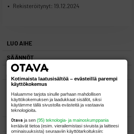
Rekisteröitynyt:
19.12.2024
LUO AIHE
SÄÄNNÖT
OHJEET
Kotimaista laatusisältöä – evästeillä parempi
käyttökokemus
UUSIMMAT VIESTIKETJUT
Haluamme tarjota sinulle parhaan mahdollisen
käyttökokemuksen ja laadukkaat sisällöt, siksi
käytämme tällä sivustolla evästeitä ja vastaavia
YLEISTÄ
teknologioita.
ja sen
(95) teknologia- ja mainoskumppania
Otava
VÄLINEET
keräävät tietoa (esim. vierailemis­tasi sivuista ja laitteesi
ominaisuuk­sista) seuraaviin käyttötarkoituksiin: