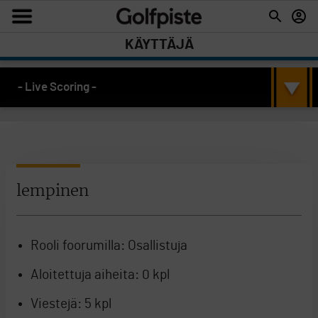
KÄYTTÄJÄ
- Live Scoring -
lempinen
Rooli foorumilla:
Osallistuja
Aloitettuja aiheita:
0 kpl
Viestejä:
5 kpl