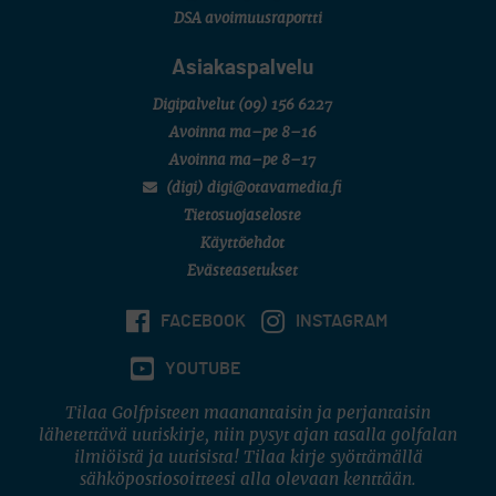
DSA avoimuusraportti
Asiakaspalvelu
Digipalvelut
(09) 156 6227
Avoinna ma–pe 8–16
Avoinna ma–pe 8–17
(digi) digi@otavamedia.fi
Tietosuojaseloste
Käyttöehdot
Evästeasetukset
FACEBOOK
INSTAGRAM
YOUTUBE
Tilaa Golfpisteen maanantaisin ja perjantaisin
lähetettävä uutiskirje, niin pysyt ajan tasalla golfalan
ilmiöistä ja uutisista! Tilaa kirje syöttämällä
sähköpostiosoitteesi alla olevaan kenttään.