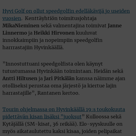
Hyvi Golf on ollut speedgolfin edelläkävijä jo useiden
vuosien
. Kenttäyhtiön toimitusjohtaja
Mika
Nieminen
sekä valmentajina toimivat
Janne
Linnermo
ja
Heikki Hirvonen
kuuluvat
innokkaimpiin ja nopeimpiin speedgolfin
harrrastajiin Hyvinkäällä.
”Innostuttuani speedgolfista olen käynyt
tutustumassa Hyvinkään toimintaan. Heidän sekä
Antti Hiltusen
ja
Jari Pitkälän
kanssa näimme ajan
otolliseksi perustaa oma järjestö ja kiertue lajin
harrastajille”, Rantanen kertoo.
Tourin ohjelmassa on Hyvinkäällä 19:s toukokuuta
pidettävän kisan lisäksi ”juoksut
” Kulloossa sekä
Kytäjällä (SM-kisat, 36 reikää). Elo-syyskuulle on
myös aikataulutettu kaksi kisaa, joiden pelipaikat