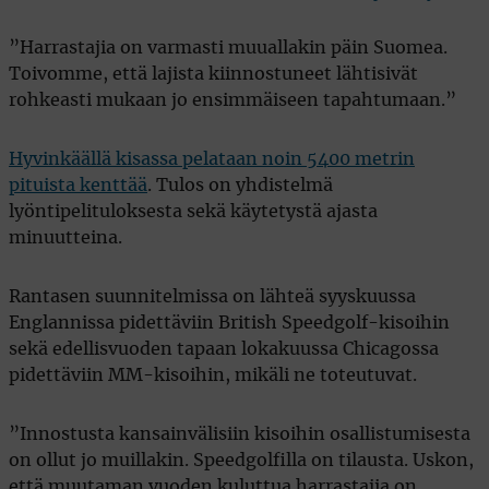
”Harrastajia on varmasti muuallakin päin Suomea.
Toivomme, että lajista kiinnostuneet lähtisivät
rohkeasti mukaan jo ensimmäiseen tapahtumaan.”
Hyvinkäällä kisassa pelataan noin 5400 metrin
pituista kenttää
. Tulos on yhdistelmä
lyöntipelituloksesta sekä käytetystä ajasta
minuutteina.
Rantasen suunnitelmissa on lähteä syyskuussa
Englannissa pidettäviin British Speedgolf-kisoihin
sekä edellisvuoden tapaan lokakuussa Chicagossa
pidettäviin MM-kisoihin, mikäli ne toteutuvat.
”Innostusta kansainvälisiin kisoihin osallistumisesta
on ollut jo muillakin. Speedgolfilla on tilausta. Uskon,
että muutaman vuoden kuluttua harrastajia on