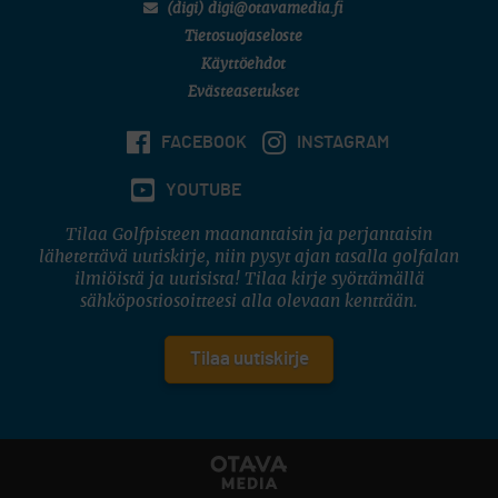
(digi) digi@otavamedia.fi
Tietosuojaseloste
Käyttöehdot
Evästeasetukset
FACEBOOK
INSTAGRAM
YOUTUBE
Tilaa Golfpisteen maanantaisin ja perjantaisin
lähetettävä uutiskirje, niin pysyt ajan tasalla golfalan
ilmiöistä ja uutisista! Tilaa kirje syöttämällä
sähköpostiosoitteesi alla olevaan kenttään.
Tilaa uutiskirje