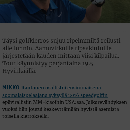
Täysi golfkierros sujuu ripeimmiltä reilusti
alle tunnin. Aamuvirkuille ripsakintuille
järjestetään kauden mittaan viisi kilpailua.
Tour käynnistyy perjantaina 19.5
Hyvinkäällä.
MIKKO
Rantanen
osallistui ensimmäisenä
suomalaispelaajana syksyllä 2016 speedgolfin
epävirallisiin MM-kisoihin USA:ssa. Jalkarevähdyksen
vuoksi hän joutui keskeyttämään hyvistä asemista
toisella kierroksella.