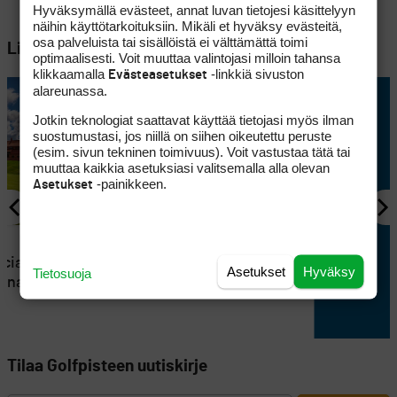
Hyväksymällä evästeet, annat luvan tietojesi käsittelyyn
näihin käyttötarkoituksiin. Mikäli et hyväksy evästeitä,
osa palveluista tai sisällöistä ei välttämättä toimi
Lisää aiheesta
optimaalisesti. Voit muuttaa valintojasi milloin tahansa
klikkaamalla
-linkkiä sivuston
Evästeasetukset
alareunassa.
Jotkin teknologiat saattavat käyttää tietojasi myös ilman
suostumustasi, jos niillä on siihen oikeutettu peruste
(esim. sivun tekninen toimivuus). Voit vastustaa tätä tai
muuttaa kaikkia asetuksiasi valitsemalla alla olevan
-painikkeen.
Asetukset
TAPAHTUMAT
cial
Sujuvaa kulkemista
Asetukset
Hyväksy
Tietosuoja
inna
golfautolla ja Lähitaksilla
Tilaa Golfpisteen uutiskirje