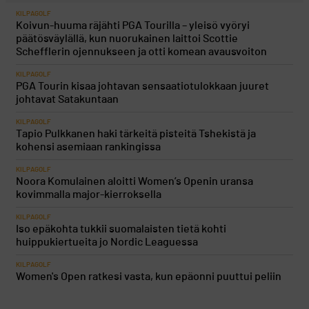
KILPAGOLF
Koivun-huuma räjähti PGA Tourilla – yleisö vyöryi
päätösväylällä, kun nuorukainen laittoi Scottie
Schefflerin ojennukseen ja otti komean avausvoiton
KILPAGOLF
PGA Tourin kisaa johtavan sensaatiotulokkaan juuret
johtavat Satakuntaan
KILPAGOLF
Tapio Pulkkanen haki tärkeitä pisteitä Tshekistä ja
kohensi asemiaan rankingissa
KILPAGOLF
Noora Komulainen aloitti Women’s Openin uransa
kovimmalla major-kierroksella
KILPAGOLF
Iso epäkohta tukkii suomalaisten tietä kohti
huippukiertueita jo Nordic Leaguessa
KILPAGOLF
Women's Open ratkesi vasta, kun epäonni puuttui peliin