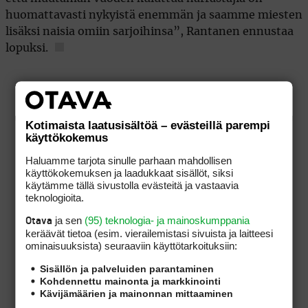
huomattavasti nykyistä enemmän ja saamme miesten
lisäksi naisia omiin sarjoihinsa”, Rantanen ennustaa
lopuksi.
Kotimaista laatusisältöä – evästeillä parempi
käyttökokemus
Haluamme tarjota sinulle parhaan mahdollisen
käyttökokemuksen ja laadukkaat sisällöt, siksi
käytämme tällä sivustolla evästeitä ja vastaavia
teknologioita.
ja sen
(95) teknologia- ja mainoskumppania
Otava
keräävät tietoa (esim. vierailemis­tasi sivuista ja laitteesi
ominaisuuk­sista) seuraaviin käyttötarkoituksiin:
Sisällön ja palveluiden parantaminen
Kohdennettu mainonta ja markkinointi
Kävijämäärien ja mainonnan mittaaminen