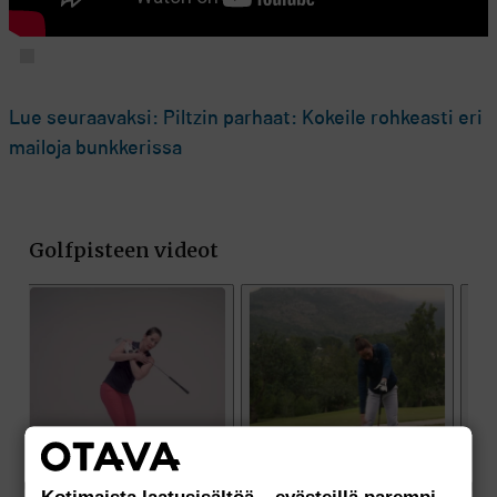
Lue seuraavaksi: Piltzin parhaat: Kokeile rohkeasti eri
mailoja bunkkerissa