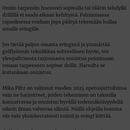
Omiin tarpeisiin huonosti sopivalla tai väärin tehdyllä
drillillä ei saada aikaan kehitystä. Pahimmassa
tapauksessa voidaan jopa päätyä tekemään hallaa
omalle svingille.
Jos tietää paljon omasta svingistä ja ymmärtää
golflyönnin tekniikkaa suhteellisen hyvin, voi
ylenpalttisesta tarjonnasta onnistua poimimaan
omaan tarpeeseen sopivat drillit. Harvalta se
kuitenkaan onnistuu.
Mika Piltz on valinnut vuoden 2025 opetusjuttuihinsa
vain ne harjoitteet, joiden tekeminen on takuulla
kannattavaa ja onnistuu hyvällä todennäköisyydellä
oikein ilman valvovaa silmää. Näillä ohjeilla homma
siis vain yksinkertaisesti toimii ja svingi kiittää.