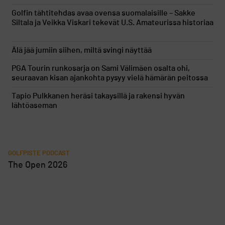
Golfin tähtitehdas avaa ovensa suomalaisille – Sakke
Siltala ja Veikka Viskari tekevät U.S. Amateurissa historiaa
Älä jää jumiin siihen, miltä svingi näyttää
PGA Tourin runkosarja on Sami Välimäen osalta ohi,
seuraavan kisan ajankohta pysyy vielä hämärän peitossa
Tapio Pulkkanen heräsi takaysillä ja rakensi hyvän
lähtöaseman
GOLFPISTE PODCAST
The Open 2026