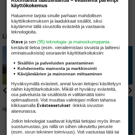
Kotimaista laatusisältöä – evästeillä parempi
käyttökokemus
Haluamme tarjota sinulle parhaan mahdollisen
käyttökokemuksen ja laadukkaat sisällöt, siksi
käytämme tällä sivustolla evästeitä ja vastaavia
teknologioita.
Lisää aiheesta
ja sen
(95) teknologia- ja mainoskumppania
Otava
keräävät tietoa (esim. vierailemis­tasi sivuista ja laitteesi
ominaisuuk­sista) seuraaviin käyttötarkoituksiin:
Sisällön ja palveluiden parantaminen
Kohdennettu mainonta ja markkinointi
Kävijämäärien ja mainonnan mittaaminen
Hyväksymällä evästeet, annat luvan tietojesi käsittelyyn
näihin käyttötarkoituksiin. Mikäli et hyväksy evästeitä,
osa palveluista tai sisällöistä ei välttämättä toimi
optimaalisesti. Voit muuttaa valintojasi milloin tahansa
HEININ GOLFKOULU
klikkaamalla
-linkkiä sivuston
Evästeasetukset
chippi
Heinin golfkoulu: ulos
alareunassa.
syvästä raffista
Jotkin teknologiat saattavat käyttää tietojasi myös ilman
suostumustasi, jos niillä on siihen oikeutettu peruste
(esim. sivun tekninen toimivuus). Voit vastustaa tätä tai