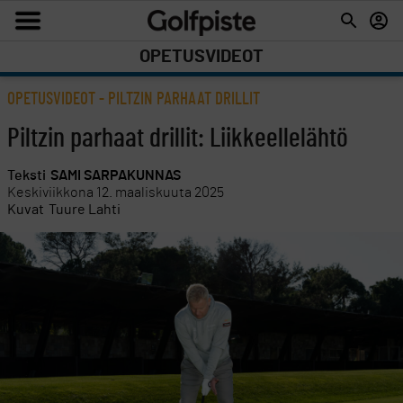
OPETUSVIDEOT
OPETUSVIDEOT
-
PILTZIN PARHAAT DRILLIT
Piltzin parhaat drillit: Liikkeellelähtö
Teksti
SAMI SARPAKUNNAS
Keskiviikkona 12. maaliskuuta 2025
Kuvat
Tuure Lahti