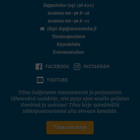
Digipalvelut
(09) 156 6227
Avoinna ma–pe 8–16
Avoinna ma–pe 8–17
(digi) digi@otavamedia.fi
Tietosuojaseloste
Käyttöehdot
Evästeasetukset
FACEBOOK
INSTAGRAM
YOUTUBE
Tilaa Golfpisteen maanantaisin ja perjantaisin
lähetettävä uutiskirje, niin pysyt ajan tasalla golfalan
ilmiöistä ja uutisista! Tilaa kirje syöttämällä
sähköpostiosoitteesi alla olevaan kenttään.
Tilaa uutiskirje