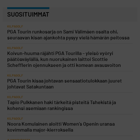
SUOSITUIMMAT
KILPAGOLF
PGA Tourin runkosarja on Sami Välimäen osalta ohi,
seuraavan kisan ajankohta pysyy vielä hämärän peitossa
KILPAGOLF
Koivun-huuma räjähti PGA Tourilla – yleisö vyöryi
päätösväylällä, kun nuorukainen laittoi Scottie
Schefflerin ojennukseen ja otti komean avausvoiton
KILPAGOLF
PGA Tourin kisaa johtavan sensaatiotulokkaan juuret
johtavat Satakuntaan
KILPAGOLF
Tapio Pulkkanen haki tärkeitä pisteitä Tshekistä ja
kohensi asemiaan rankingissa
KILPAGOLF
Noora Komulainen aloitti Women’s Openin uransa
kovimmalla major-kierroksella