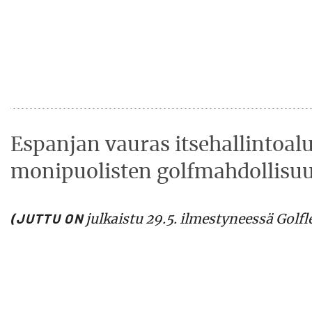
Espanjan vauras itsehallintoal
monipuolisten ­golfmahdollisu
(JUTTU ON
julkaistu 29.5. ilmestyneessä Gol