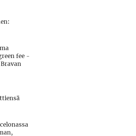
nen:
 oma
reen fee -
a Bravan
ttiensä
rcelonassa
oman,