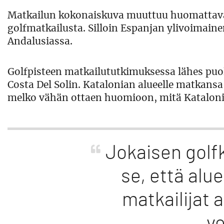
Matkailun kokonaiskuva muuttuu huomattavas
golfmatkailusta. Silloin Espanjan ylivoimaine
Andalusiassa.
Golfpisteen matkailututkimuksessa lähes puo
Costa Del Solin. Katalonian alueelle matkansa
melko vähän ottaen huomioon, mitä Katalonial
Jokaisen golf
se, että alu
matkailijat 
ve