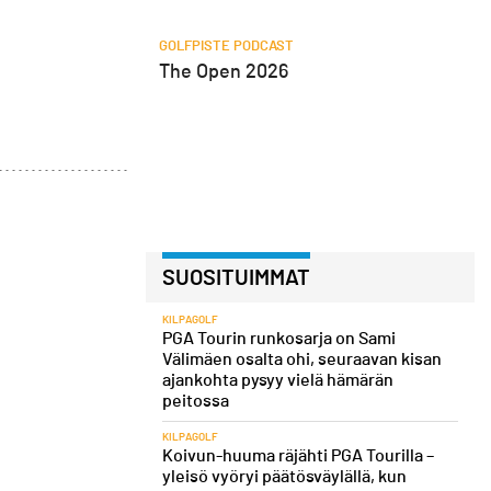
GOLFPISTE PODCAST
The Open 2026
SUOSITUIMMAT
KILPAGOLF
PGA Tourin runkosarja on Sami
Välimäen osalta ohi, seuraavan kisan
ajankohta pysyy vielä hämärän
peitossa
KILPAGOLF
Koivun-huuma räjähti PGA Tourilla –
yleisö vyöryi päätösväylällä, kun