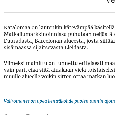
Kataloniaa on kuitenkin kätevämpää käsitell
Matkailumarkkinoinnissa puhutaan neljästä al
Dauradasta, Barcelonan alueesta, josta siitä
sisämaassa sijaitsevasta Lleidasta.
Viimeksi mainittu on tunnettu erityisesti maat
vain pari, eikä siitä ainakaan vielä toistaise
muulle alueelle voikin sitten ottaa matkan l
Vallromanes on upea kenttäkohde puolen tunnin ajom