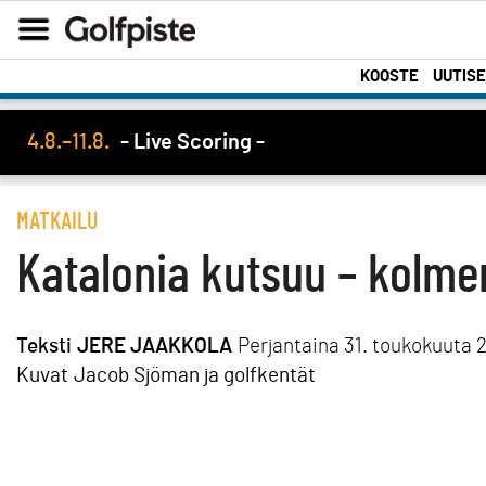
KOOSTE
UUTIS
4.8.–11.8.
- Live Scoring -
MATKAILU
Katalonia kutsuu – kolme
Teksti
JERE JAAKKOLA
Perjantaina 31. toukokuuta 
Kuvat
Jacob Sjöman ja golfkentät