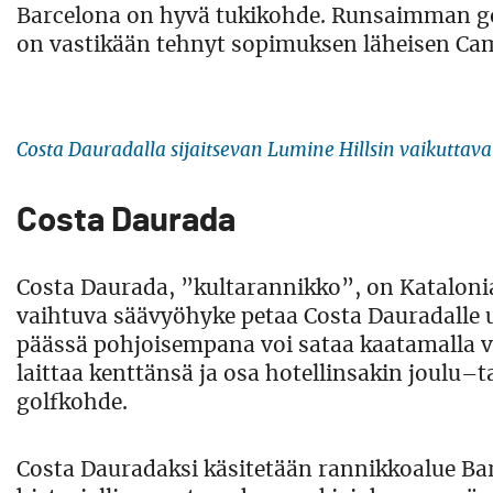
Barcelona on hyvä tukikohde. Runsaimman gol
on vastikään tehnyt sopimuksen läheisen Cam
Costa Dauradalla sijaitsevan Lumine Hillsin vaikuttava
Costa Daurada
Costa Daurada, ”kultarannikko”, on Katalonia
vaihtuva säävyöhyke petaa Costa Dauradalle u
päässä pohjoisempana voi sataa kaatamalla ve
laittaa kenttänsä ja osa hotellinsakin joulu
golfkohde.
Costa Dauradaksi käsitetään rannikkoalue ­Ba