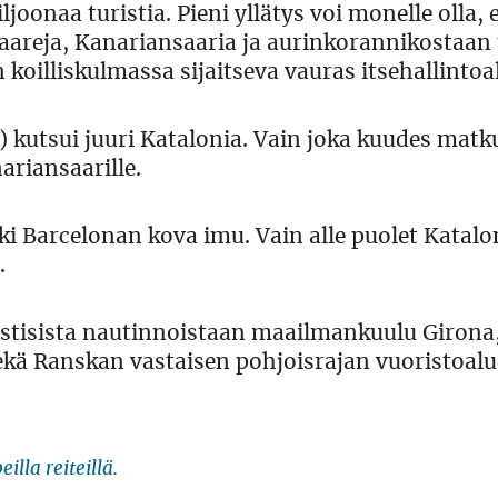
onaa turistia. Pieni yllätys voi monelle olla, e
aareja, Kanariansaaria ja aurinkorannikostaan 
oilliskulmassa sijaitseva vauras itsehallintoa
) kutsui juuri Katalonia. Vain joka kuudes matk
arian­saarille.
ki Barcelonan kova imu. Vain alle puolet Katalo
.
istisista nautinnoistaan maailmankuulu Girona
kä Ranskan vastaisen pohjoisrajan vuoristoalu
illa reiteillä.