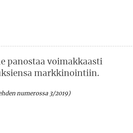
ue ­panostaa voimakkaasti
uksiensa markkinointiin.
flehden numerossa 3/2019)