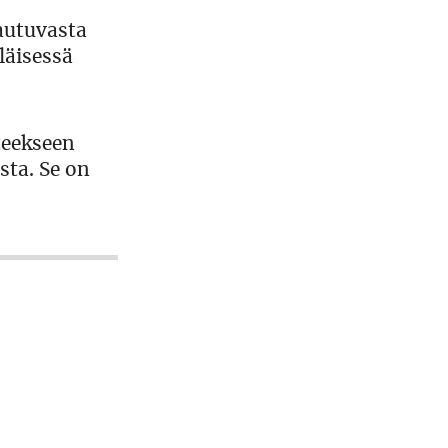
autuvasta
läisessä
teekseen
sta. Se on