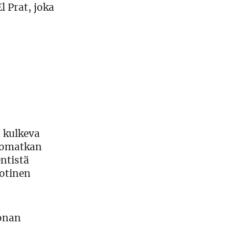
 Prat, joka
 kulkeva
ajomatkan
ntistä
uotinen
gonan