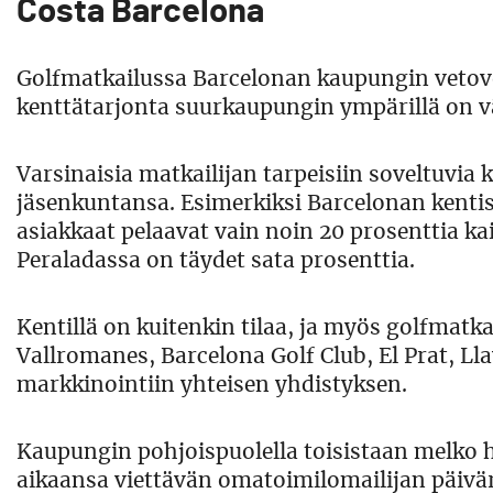
Costa Barcelona
Golfmatkailussa Barcelonan kaupungin vetovoi
kenttätarjonta suurkaupungin ympärillä on v
Varsinaisia matkailijan tarpeisiin soveltuvia k
jäsenkuntansa. Esimerkiksi Barcelonan kenti
asiakkaat pelaavat vain noin 20 prosenttia ka
Peraladassa on täydet sata prosenttia.
Kentillä on kuitenkin tilaa, ja myös golfmatkai
Vallromanes, Barcelona Golf Club, El Prat, L
markkinointiin yhteisen yhdistyksen.
Kaupungin pohjoispuolella toisistaan melko h
aikaansa viettävän omatoimilomailijan päivär