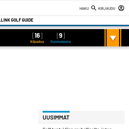
HAKU
KIRJAUDU
LINK GOLF GUIDE
[
16
]
[
9
]
Kilpailua
Suomalaista
UUSIMMAT