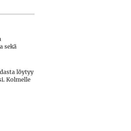
a
a sekä
idasta löytyy
si. Kolmelle