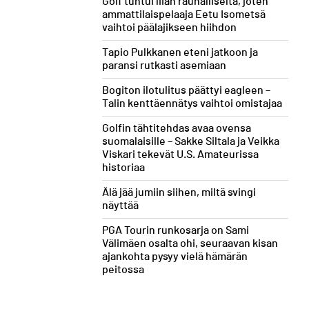
Golf tuntui liian rauhalliselta, joten
ammattilaispelaaja Eetu Isometsä
vaihtoi päälajikseen hiihdon
Tapio Pulkkanen eteni jatkoon ja
paransi rutkasti asemiaan
Bogiton ilotulitus päättyi eagleen –
Talin kenttäennätys vaihtoi omistajaa
Golfin tähtitehdas avaa ovensa
suomalaisille – Sakke Siltala ja Veikka
Viskari tekevät U.S. Amateurissa
historiaa
Älä jää jumiin siihen, miltä svingi
näyttää
PGA Tourin runkosarja on Sami
Välimäen osalta ohi, seuraavan kisan
ajankohta pysyy vielä hämärän
peitossa