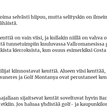
ma selvästi hiipuu, mutta selityskin on ilmei
ähäistä.
enttiä on vain viisi, ja kullakin niillä on vahva
stä tunnetuimpiin kuuluvassa Vallromanesissa g
ikista kierroksista, kun osuus esimerkiksi Cost
lijat kiinnostavat kenttiä. Alueen viisi kenttää,
lavaneres ja Golf Montanya ovat perustaneet ken
ajallaan sijaitsevat kentät soveltuvat hyvin Ba
etkiin. Jos haluaa yhdistää golf- ja kaupunkil