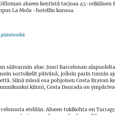
floman alueen kentistä tarjoaa 45-reikäinen El
pus La Mola -hotellin kanssa.
 päätösreikä.
n säävarmin alue. Juuri Barcelonan alapuolelta
sein sortsikelit päivänä, jolloin parin tunnin 
ttä. Siinä missä osa pohjoisen Costa Bravan ke
–tammikuuksi kiinni, Costa Daurada on ympäriv
rcelonasta etelään. Alueen tukikohta on Tarra