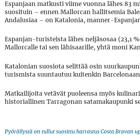
Espanjaan matkusti viime vuonna lähes 83 miljo
suosituin – ennen Mallorcan hallitsemia Bale
Andalusiaa – on Katalonia, manner-Espanjan k
Espanjan-turisteista lähes neljäsosaa (23,1 %
Mallorcalle tai sen lähisaarille, yhtä moni Kan
Katalonian suosiota selittää osin suurkaupun
turismista suuntautuu kuitenkin Barcelonaan
Matkailijoita vetävät puoleensa myös kulinar
historiallinen Tarragonan satamakaupunki se
Pyöräilystä on tullut suosittu harrastus Costa Bravan ­upe