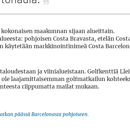
ä kokonaisen maakunnan sijaan alueittain.
ueesta: pohjoisen Costa Bravasta, etelän Cost
kin käytetään markkinointinimeä Costa Barcelon
aloudestaan ja viinialueistaan. Golfkenttiä Lle
ksi ole laajamittaisemman golfmatkailun kohteek
uonteesta riippumatta mailat mukaan.
atkan päässä Barcelonasta pohjoiseen.