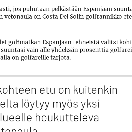
ti, jos puhutaan pelkästään Espanjaan suunt
n vetonaula on Costa Del Solin golfrannikko ete
let golfmatkan Espanjaan tehneistä valitsi koh
 suuntasi vain alle yhdeksän prosenttia golfarei
la on golfareille tarjota.
kohteen etu on kuitenkin
eelta löytyy myös yksi
alueelle houkutteleva
tonaula.