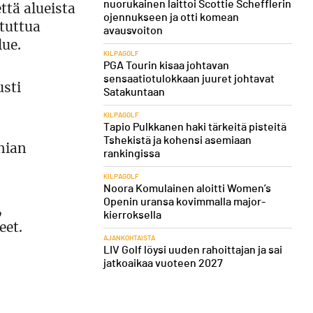
nuorukainen laittoi Scottie Schefflerin
ttä alueista
ojennukseen ja otti komean
tuttua
avausvoiton
lue.
KILPAGOLF
PGA Tourin kisaa johtavan
sensaatiotulokkaan juuret johtavat
usti
Satakuntaan
KILPAGOLF
Tapio Pulkkanen haki tärkeitä pisteitä
Tshekistä ja kohensi asemiaan
nian
rankingissa
KILPAGOLF
Noora Komulainen aloitti Women’s
Openin uransa kovimmalla major-
,
kierroksella
eet.
AJANKOHTAISTA
LIV Golf löysi uuden rahoittajan ja sai
jatkoaikaa vuoteen 2027