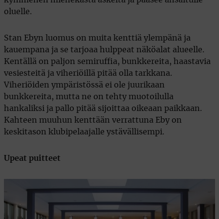
kymmenen miehekästä askelta ja pääsee ansaitulle
oluelle.
Stan Ebyn luomus on muita kenttiä ylempänä ja
kauempana ja se tarjoaa hulppeat näköalat alueelle.
Kentällä on paljon semiruffia, bunkkereita, haastavia
vesiesteitä ja viheriöillä pitää olla tarkkana.
Viheriöiden ympäristössä ei ole juurikaan
bunkkereita, mutta ne on tehty muotoilulla
hankaliksi ja pallo pitää sijoittaa oikeaan paikkaan.
Kahteen muuhun kenttään verrattuna Eby on
keskitason klubipelaajalle ystävällisempi.
Upeat puitteet