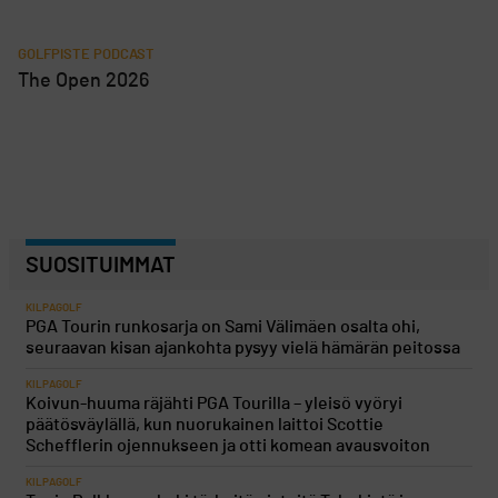
GOLFPISTE PODCAST
The Open 2026
SUOSITUIMMAT
KILPAGOLF
PGA Tourin runkosarja on Sami Välimäen osalta ohi,
seuraavan kisan ajankohta pysyy vielä hämärän peitossa
KILPAGOLF
Koivun-huuma räjähti PGA Tourilla – yleisö vyöryi
päätösväylällä, kun nuorukainen laittoi Scottie
Schefflerin ojennukseen ja otti komean avausvoiton
KILPAGOLF