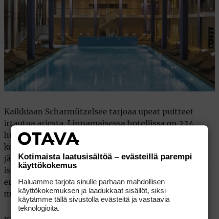
Kaikkiaan Scharmützelsee tarjoaa upeat puitteet
irtautua arjesta. Linnamaisessa hotellissa on 224
huippuluokan huonetta, jotka eivät ole mitään
kopperoita. Neljä ravintolaa, joista kaksi sijaitsee
Kotimaista laatusisältöä – evästeillä parempi
järven rannassa, ovat erinomaisia. Kylpylä on todella
käyttökokemus
iso (4200 neliömetriä), tarjolla on laaja valikoima
Haluamme tarjota sinulle parhaan mahdollisen
erilaisia hoitoja ja se on palkittu Wellness Afrodite –
käyttökokemuksen ja laadukkaat sisällöt, siksi
maininnalla.
käytämme tällä sivustolla evästeitä ja vastaavia
teknologioita.