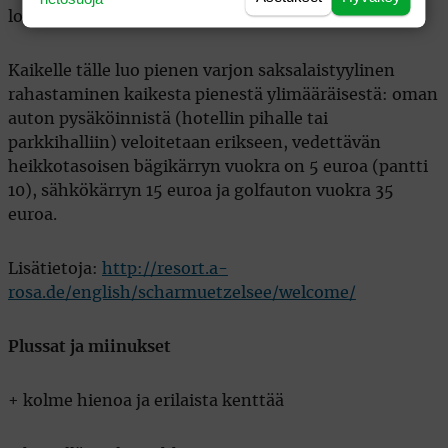
lokakuun loppuun.
Kaikelle tälle luo pienen varjon saksalaistyylinen
rahastaminen kaikesta pienestä ylimääräisestä: oman
auton pysäköinnistä (hotellin pihalle tai
parkkihalliin) veloitetaan erikseen, vedettävän
heikkotasoisen bägikärryn vuokra on 5 euroa (pantti
10), sähkökärryn 15 euroa ja golfauton vuokra 35
euroa.
Lisätietoja:
http://resort.a-
rosa.de/english/scharmuetzelsee/welcome/
Plussat ja miinukset
+ kolme hienoa ja erilaista kenttää