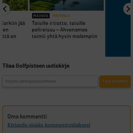
MATKAILU
Corkiin jää
Toisille irtiotto, toisille
osen
pelireissu – Ahvenamaa
nttä on
toimii yhtä hyvin molempiin
Tilaa Golfpisteen uutiskirje
Oma kommentti
Kirjaudu sisään kommentoidaksesi