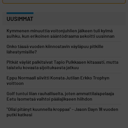
UUSIMMAT
Kymmenen minuuttia voitonjuhlien jälkeen tuli kylmä
suihku, kun erikoinen sääntödraama sekoitti uusinnan
Onko tässä vuoden kiinnostavin väyläpuu pitkille
lähestymisille?
Pitkät väylät palkitsivat Tapio Pulkkasen kitsaasti, mutta
taistelu kovasta sijoituksesta jatkuu
Eppu Normaali siivitti Konsta Jutilan Erkko Trophyn
voittoon
Golf tuntui liian rauhalliselta, joten ammattilaispelaaja
Eetu Isometsä vaihtoi päälajikseen hiihdon
"Olisi pitänyt kuunnella kroppaa" – Jason Dayn 18 vuoden
putki katkesi