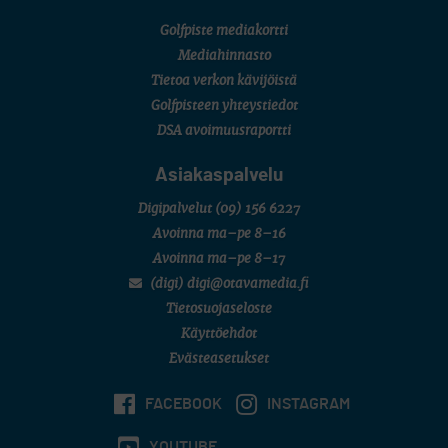
Golfpiste mediakortti
Mediahinnasto
Tietoa verkon kävijöistä
Golfpisteen yhteystiedot
DSA avoimuusraportti
Asiakaspalvelu
Digipalvelut
(09) 156 6227
Avoinna ma–pe 8–16
Avoinna ma–pe 8–17
(digi) digi@otavamedia.fi
Tietosuojaseloste
Käyttöehdot
Evästeasetukset
FACEBOOK
INSTAGRAM
YOUTUBE