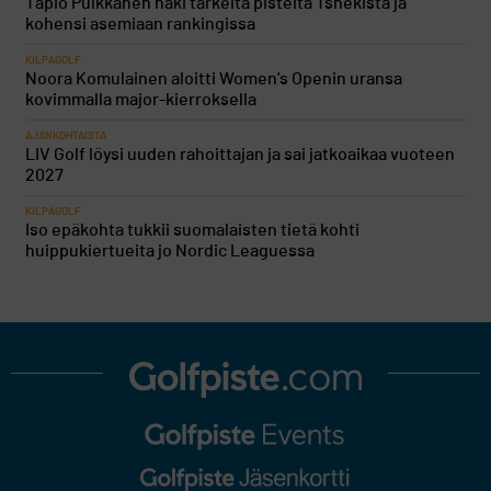
Tapio Pulkkanen haki tärkeitä pisteitä Tshekistä ja
kohensi asemiaan rankingissa
KILPAGOLF
Noora Komulainen aloitti Women’s Openin uransa
kovimmalla major-kierroksella
AJANKOHTAISTA
LIV Golf löysi uuden rahoittajan ja sai jatkoaikaa vuoteen
2027
KILPAGOLF
Iso epäkohta tukkii suomalaisten tietä kohti
huippukiertueita jo Nordic Leaguessa