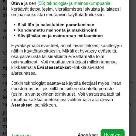
Klubilla ruoka ja juoma ovat kohtuuhintaisia, reilulla
ja sen
(95) teknologia- ja mainoskumppania
Otava
kympillä saa itsensä ravittua ja nestehukan
keräävät tietoa (esim. vierailemis­tasi sivuista ja laitteesi
ominaisuuk­sista) seuraaviin käyttötarkoituksiin:
karkoitettua. Klubin terassilla on pakko maistaa
currywurstia, joka huuhdellaan alas hyvällä
Sisällön ja palveluiden parantaminen
Kohdennettu mainonta ja markkinointi
saksalaisella oluella. Myös aamiainen on
Kävijämäärien ja mainonnan mittaaminen
ruhtinaallinen ja sillä pärjää pitkälle päivään.
Hyväksymällä evästeet, annat luvan tietojesi käsittelyyn
näihin käyttötarkoituksiin. Mikäli et hyväksy evästeitä,
Yörientoja alueella ei juurikaan ole ja mikäli haluaa
osa palveluista tai sisällöistä ei välttämättä toimi
ostoksille, siihen kannattaa varata aikaa Berliinissä.
optimaalisesti. Voit muuttaa valintojasi milloin tahansa
klikkaamalla
-linkkiä sivuston
Evästeasetukset
Ainakin kesäkuussa varausaste oli alhainen, eli
alareunassa.
pelaamaan pääsi halutessaan eikä mihinkään
Jotkin teknologiat saattavat käyttää tietojasi myös ilman
tarvinnut jonottaa. Greenfee on kentästä riippuen 50-
suostumustasi, jos niillä on siihen oikeutettu peruste
70 euron välillä resortin asukkaille, mutta
(esim. sivun tekninen toimivuus). Voit vastustaa tätä tai
lomasesongin ulkopuolella kannattaa kysyä
muuttaa kaikkia asetuksiasi valitsemalla alla olevan
-painikkeen.
tarjouksia. Esimerkiksi kolmen yön ja kolmen kentän
Asetukset
paketti, johon sisältyvät aamiainen ja illallinen,
greenfeet sekä kylpylän ja kuntosalin käyttöoikeus,
maksaa lokakuun loppuun saakka 499 euroa.
Pelikausi on talvesta riippuen maalis-huhtikuusta
Asetukset
Hyväksy
Tietosuoja