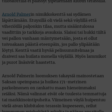
tuloskortilla ei päässyt ylpeilemään klubin terassilla.
Arnold Palmer
in nimikkokenttä sai sydämen
läpättämään. Etuysillä oli vielä sekä väylillä että
viheriöillä paljonkin tilaa, mutta sisääntulossa
vaadittiin jo tarkkoja avauksia. Slaissi tai hukki tiiltä
vei pallon vanhaan mäntymetsään, josta ei ollut
toivoakaan päästä eteenpäin, jos pallo ylipäätään
löytyi. Kenttä vaatii hyvää pelisuunnitelmaa ja
draiveri saa huilata monella väylällä. Myös lammikot
ja purot lisäsivät haastetta.
Arnold Palmerin luomuksen takaysiä mainostetaan
Saksan upeimpana ja huikea 171-metrinen
parkolmonen on rankattu maan hienoimmaksi
reiäksi. Nämä valinnat eivät ole tuulesta temmattuja
tai markkinointipuheita. Viimeinen väylä huipentuu
vielä aivan klubitalon terassin kupeeseen, reilut