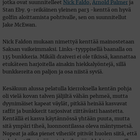
jotka ovat suunnitelleet
Nick Faldo
,
Arnold Palmer
ja
Stan Eby. 9-reikäinen yleinen par3 -kenttä on hyvä
golfin aloittamista pohtivalle, sen on suunnitellut
Jake McEwan.
Nick Faldon mukaan nimettyä kenttää mainostetaan
Saksan vaikeimmaksi. Links-tyyppisellä baanalla on
135 bunkkeria. Mikäli draiveri ei ole tikissä, kannattaa
etukäteen harjoitella ainakin hiekkalyöntejä, sillä
bunkkereita on paljon ja osa niistä syviä.
Kesäkuun alussa pelatulla kierroksella kentän pohja
oli vielä kovan talven jäljiltä vähän pehmeä, mutta
dyynimäiset kapeat väylät, pitkää heinää kasvavat
raffit ja bunkkerit tarjosivat riittävästi haastetta.
Kentällä ei kasva käytännössä yhtään puuta, mutta
sitä ympäri tiheä, luonnontilassa oleva mäntymetsä.
Nopeat ja aika pienet viheriöt pitivät huolen siitä, että