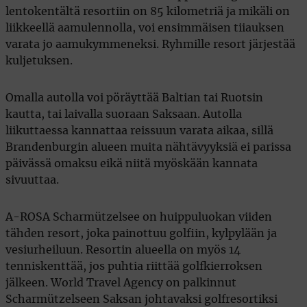
lentokentältä resortiin on 85 kilometriä ja mikäli on
liikkeellä aamulennolla, voi ensimmäisen tiiauksen
varata jo aamukymmeneksi. Ryhmille resort järjestää
kuljetuksen.
Omalla autolla voi pöräyttää Baltian tai Ruotsin
kautta, tai laivalla suoraan Saksaan. Autolla
liikuttaessa kannattaa reissuun varata aikaa, sillä
Brandenburgin alueen muita nähtävyyksiä ei parissa
päivässä omaksu eikä niitä myöskään kannata
sivuuttaa.
A-ROSA Scharmützelsee on huippuluokan viiden
tähden resort, joka painottuu golfiin, kylpylään ja
vesiurheiluun. Resortin alueella on myös 14
tenniskenttää, jos puhtia riittää golfkierroksen
jälkeen. World Travel Agency on palkinnut
Scharmützelseen Saksan johtavaksi golfresortiksi