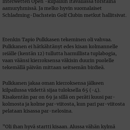
Interwetten Open -kilpailun Itävallassa torstaina
aamuryhmissä. Ja melko hyvin suomalaiset
Schladming-Dachstein Golf Clubin metkut hallitsivat.
Etenkin Tapio Pulkkasen tekeminen oli vahvaa.
Pulkkanen ei hätkähtänyt edes kisan kolmannelle
reiälle (kentän 12) tullutta harmillista tuplabogia,
vaan väänsi kierroksensa väkisin duurin puolelle
tekemällä päivän mittaan seitsemän birdieä.
Pulkkanen jakaa oman kierroksensa jälkeen
kilpailussa viidettä sijaa tuloksella 65 (-4).
Kisakentän par on 69 ja sillä on peräti kuusi par-
kolmosta ja kolme par-viitosta, kun pari par-viitosta
pelataan kisassa par-nelosina.
”Oli ihan hyvä startti kisaan. Alussa vähän kylmä