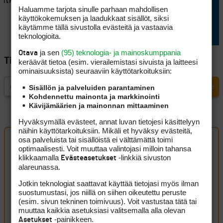
rutkasti
takaysillä ja rakensi hyvän
Haluamme tarjota sinulle parhaan mahdollisen
lähtöaseman
käyttökokemuksen ja laadukkaat sisällöt, siksi
käytämme tällä sivustolla evästeitä ja vastaavia
teknologioita.
ja sen
(95) teknologia- ja mainoskumppania
Otava
Tilaa Golfpisteen uutiskirje
keräävät tietoa (esim. vierailemis­tasi sivuista ja laitteesi
ominaisuuk­sista) seuraaviin käyttötarkoituksiin:
Sisällön ja palveluiden parantaminen
Kohdennettu mainonta ja markkinointi
Kävijämäärien ja mainonnan mittaaminen
Hyväksymällä evästeet, annat luvan tietojesi käsittelyyn
näihin käyttötarkoituksiin. Mikäli et hyväksy evästeitä,
osa palveluista tai sisällöistä ei välttämättä toimi
optimaalisesti. Voit muuttaa valintojasi milloin tahansa
Artikkelin kommentit (1 kpl)
klikkaamalla
-linkkiä sivuston
Evästeasetukset
alareunassa.
Oldman
11 kesäkuun, 2026 23:51
Jotkin teknologiat saattavat käyttää tietojasi myös ilman
suostumustasi, jos niillä on siihen oikeutettu peruste
Par 5:n tuplat pitäisi saada pois.Turhan aggressiiviset
(esim. sivun tekninen toimivuus). Voit vastustaa tätä tai
muuttaa kaikkia asetuksiasi valitsemalla alla olevan
lyönnit maksavat liikaa.
-painikkeen.
Asetukset