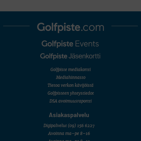
KORN FERRY TOUR
Pinnacle Bank Championship
LEGENDS TOUR
Staysure PGA Seniors Championship
AMATÖÖRIGOLF
U.S. Women's Amateur Championship
AMATÖÖRIGOLF
English Boys' (U14) Open Amateur Stroke Play Championship
Eeli Krankka, Lionel Mutikainen
MUU
Kivitippu Classic Invitational 2026
LIV GOLF
New York
Golfpiste mediakortti
SM-KILPAILUT
SM-reikäpeli (M50/Kymen Golf)
Mediahinnasto
FINNISH JUNIOR TOUR
Tietoa verkon kävijöistä
7 (U18 ja U21/pojat/Tahko)
MID TOUR
Golfpisteen yhteystiedot
6 (Archipelagia Golf)
DSA avoimuusraportti
Asiakaspalvelu
Digipalvelut
(09) 156 6227
Avoinna ma–pe 8–16