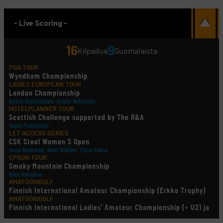
- Live Scoring -
16
9
Kilpailua
Suomalaista
PGA TOUR
Wyndham Championship
LADIES EUROPEAN TOUR
London Championship
Noora Komulainen, Ursula Wikström
HOTELPLANNER TOUR
Scottish Challenge supported by The R&A
Tapio Pulkkanen
LET ACCESS SERIES
CSK Steel Women´S Open
Anna Backman, Katri Bakker, Elina Saksa
EPSON TOUR
Smoky Mountain Championship
Kiira Riihijärvi
AMATÖÖRIGOLF
Finnish International Amateur Championship (Erkko Trophy)
AMATÖÖRIGOLF
Finnish International Ladies' Amateur Championship (+ U21 ja
U18/FJT/Aulanko)