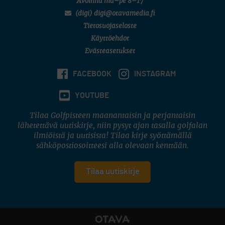
Avoinna ma–pe 8–17
(digi) digi@otavamedia.fi
Tietosuojaseloste
Käyttöehdot
Evästeasetukset
FACEBOOK
INSTAGRAM
YOUTUBE
Tilaa Golfpisteen maanantaisin ja perjantaisin
lähetettävä uutiskirje, niin pysyt ajan tasalla golfalan
ilmiöistä ja uutisista! Tilaa kirje syöttämällä
sähköpostiosoitteesi alla olevaan kenttään.
Tilaa uutiskirje