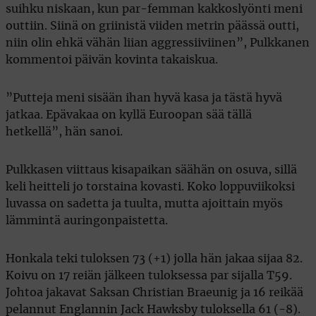
suihku niskaan, kun par-femman kakkoslyönti meni
outtiin. Siinä on griinistä viiden metrin päässä outti,
niin olin ehkä vähän liian aggressiiviinen”, Pulkkanen
kommentoi päivän kovinta takaiskua.
”Putteja meni sisään ihan hyvä kasa ja tästä hyvä
jatkaa. Epävakaa on kyllä Euroopan sää tällä
hetkellä”, hän sanoi.
Pulkkasen viittaus kisapaikan säähän on osuva, sillä
keli heitteli jo torstaina kovasti. Koko loppuviikoksi
luvassa on sadetta ja tuulta, mutta ajoittain myös
lämmintä auringonpaistetta.
Honkala teki tuloksen 73 (+1) jolla hän jakaa sijaa 82.
Koivu on 17 reiän jälkeen tuloksessa par sijalla T59.
Johtoa jakavat Saksan Christian Braeunig ja 16 reikää
pelannut Englannin Jack Hawksby tuloksella 61 (-8).