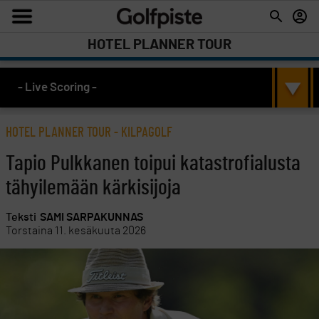
HOTEL PLANNER TOUR
- Live Scoring -
HOTEL PLANNER TOUR
-
KILPAGOLF
Tapio Pulkkanen toipui katastrofialusta
tähyilemään kärkisijoja
Teksti
SAMI SARPAKUNNAS
Torstaina 11. kesäkuuta 2026