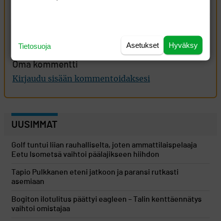
Muuten peli on parantunut paljon. Järkevää peliä
perjantaille ja viikonlopulle.
Kirjaudu sisään vastataksesi
ILMOITA ASIATON VIESTI
Asetukset
Hyväksy
Tietosuoja
Oma kommentti
Kirjaudu sisään kommentoidaksesi
UUSIMMAT
Golf tuntui liian rauhalliselta, joten ammattilaispelaaja
Eetu Isometsä vaihtoi päälajikseen hiihdon
Tapio Pulkkanen eteni jatkoon ja paransi rutkasti
asemiaan
Bogiton ilotulitus päättyi eagleen – Talin kenttäennätys
vaihtoi omistajaa