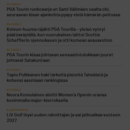
KILPAGOLF
PGA Tourin runkosarja on Sami Välimäen osalta ohi,
seuraavan kisan ajankohta pysyy vielä hämärän peitossa
KILPAGOLF
Koivun-huuma räjähti PGA Tourilla – yleisö vyöryi
päätösväylällä, kun nuorukainen laittoi Scottie
Schefflerin ojennukseen ja otti komean avausvoiton
KILPAGOLF
PGA Tourin kisaa johtavan sensaatiotulokkaan juuret
johtavat Satakuntaan
KILPAGOLF
Tapio Pulkkanen haki tärkeitä pisteitä Tshekistä ja
kohensi asemiaan rankingissa
KILPAGOLF
Noora Komulainen aloitti Women’s Openin uransa
kovimmalla major-kierroksella
AJANKOHTAISTA
LIV Golf löysi uuden rahoittajan ja sai jatkoaikaa vuoteen
2027