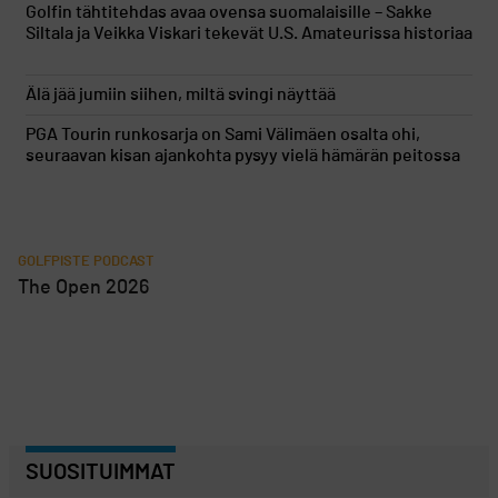
Golfin tähtitehdas avaa ovensa suomalaisille – Sakke
Siltala ja Veikka Viskari tekevät U.S. Amateurissa historiaa
Älä jää jumiin siihen, miltä svingi näyttää
PGA Tourin runkosarja on Sami Välimäen osalta ohi,
seuraavan kisan ajankohta pysyy vielä hämärän peitossa
GOLFPISTE PODCAST
The Open 2026
SUOSITUIMMAT