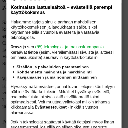
on vain kahdeksan lyöntiä. Se on poikkeuksellisen
Kotimaista laatusisältöä – evästeillä parempi
pieni marginaali major-turnauksessa.
käyttökokemus
Haluamme tarjota sinulle parhaan mahdollisen
Sami Välimäki (+3) eteni jatkokierroksille lopulta
käyttökokemuksen ja laadukkaat sisällöt, siksi
kahden lyönnin turvin. Jatkopaikka on hänen
käytämme tällä sivustolla evästeitä ja vastaavia
ensimmäisensä uran neljännessä PGA
teknologioita.
Championshipissä. Sijaa 59 jakava Välimäki saa
ja sen
(95) teknologia- ja mainoskumppania
Otava
lauantain kierrokselle seuraa Tanskan Rasmus
keräävät tietoa (esim. vierailemis­tasi sivuista ja laitteesi
ominaisuuk­sista) seuraaviin käyttötarkoituksiin:
Højgaardista. He lähtevät kierrokselleen kello 16.24
Suomen aikaa.
Sisällön ja palveluiden parantaminen
Kohdennettu mainonta ja markkinointi
Kävijämäärien ja mainonnan mittaaminen
Viikonlopun kierroksille pääsi myös major-
Hyväksymällä evästeet, annat luvan tietojesi käsittelyyn
kilpailuissa debytoiva Mikael Lindberg (+2). Pari
näihin käyttötarkoituksiin. Mikäli et hyväksy evästeitä,
viikkoa sitten ensimmäisen DP World Tour -kisansa
osa palveluista tai sisällöistä ei välttämättä toimi
Turkin Belekissä voittanut ruotsalainen on sijaa 44
optimaalisesti. Voit muuttaa valintojasi milloin tahansa
klikkaamalla
-linkkiä sivuston
jakavien joukossa.
Evästeasetukset
alareunassa.
Jotkin teknologiat saattavat käyttää tietojasi myös ilman
PGA of America -järjestön golfopettajajäsenistä
suostumustasi, jos niillä on siihen oikeutettu peruste