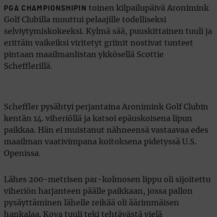
toinen kilpailupäivä Aronimink
PGA CHAMPIONSHIPIN
Golf Clubilla muuttui pelaajille todelliseksi
selviytymiskokeeksi. Kylmä sää, puuskittainen tuuli ja
erittäin vaikeiksi viritetyt griinit nostivat tunteet
pintaan maailmanlistan ykkösellä Scottie
Schefflerillä.
Scheffler pysähtyi perjantaina Aronimink Golf Clubin
kentän 14. viheriöllä ja katsoi epäuskoisena lipun
paikkaa. Hän ei muistanut nähneensä vastaavaa edes
maailman vaativimpana koitoksena pidetyssä U.S.
Openissa.
Lähes 200-metrisen par-kolmosen lippu oli sijoitettu
viheriön harjanteen päälle paikkaan, jossa pallon
pysäyttäminen lähelle reikää oli äärimmäisen
hankalaa. Kova tuuli teki tehtävästä vielä