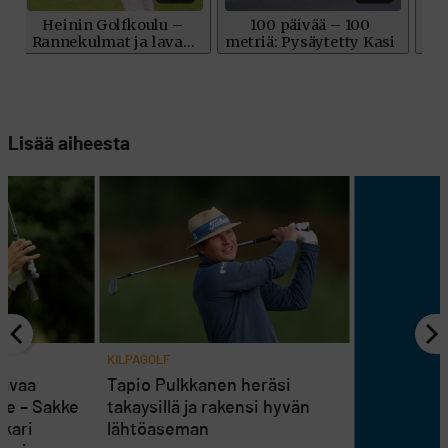
Lisää aiheesta
KILPAGOLF
 avaa
Tapio Pulkkanen heräsi
le – Sakke
takaysillä ja rakensi hyvän
skari
lähtöaseman