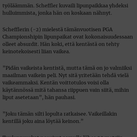
työläämmän. Scheffler kuvaili lipunpaikkaa yhdeksi
hulluimmista, jonka hän on koskaan nähnyt.
Schefflerin (-2) mielestä tämänvuotisen PGA
Championshipin lipunpaikat ovat kokonaisuudessaan
olleet absurdit. Hän koki, että kentästä on tehty
keinotekoisesti liian vaikea.
”Pidän vaikeista kentistä, mutta tämä on jo valmiiksi
maailman vaikein peli. Nyt sitä yritetään tehdä vielä
vaikeammaksi. Kentän voittotulos voisi olla
käytännössä mitä tahansa riippuen vain siitä, mihin
liput asetetaan”, hän pauhasi.
”Joku tämän silti lopulta ratkaisee. Vaikeillakin
kentillä joku aina löytää keinon.”