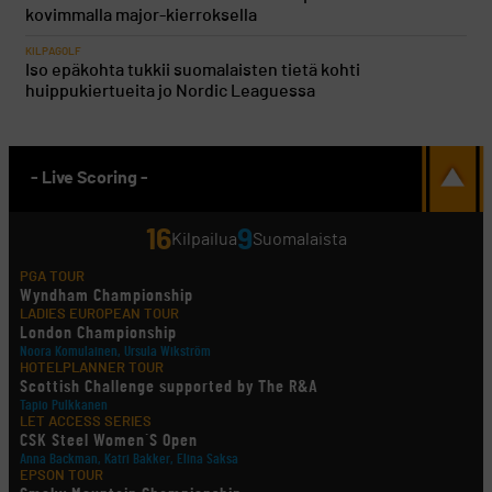
kovimmalla major-kierroksella
KILPAGOLF
Iso epäkohta tukkii suomalaisten tietä kohti
huippukiertueita jo Nordic Leaguessa
- Live Scoring -
16
9
Kilpailua
Suomalaista
PGA TOUR
Wyndham Championship
LADIES EUROPEAN TOUR
London Championship
Noora Komulainen, Ursula Wikström
HOTELPLANNER TOUR
Scottish Challenge supported by The R&A
Tapio Pulkkanen
LET ACCESS SERIES
CSK Steel Women´S Open
Anna Backman, Katri Bakker, Elina Saksa
EPSON TOUR