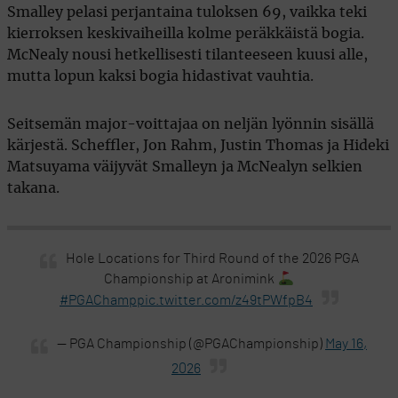
Smalley pelasi perjantaina tuloksen 69, vaikka teki
kierroksen keskivaiheilla kolme peräkkäistä bogia.
McNealy nousi hetkellisesti tilanteeseen kuusi alle,
mutta lopun kaksi bogia hidastivat vauhtia.
Seitsemän major-voittajaa on neljän lyönnin sisällä
kärjestä. Scheffler, Jon Rahm, Justin Thomas ja Hideki
Matsuyama väijyvät Smalleyn ja McNealyn selkien
takana.
Hole Locations for Third Round of the 2026 PGA
Championship at Aronimink
#PGAChamp
pic.twitter.com/z49tPWfpB4
— PGA Championship (@PGAChampionship)
May 16,
2026