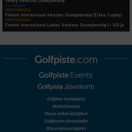
Smoky Mountain Championship
Kiira Riihijärvi
AMATÖÖRIGOLF
Finnish International Amateur Championship (Erkko Trophy)
AMATÖÖRIGOLF
Finnish International Ladies' Amateur Championship (+ U21 ja
U18/FJT/Aulanko)
KORN FERRY TOUR
Pinnacle Bank Championship
LEGENDS TOUR
Staysure PGA Seniors Championship
AMATÖÖRIGOLF
U.S. Women's Amateur Championship
AMATÖÖRIGOLF
English Boys' (U14) Open Amateur Stroke Play Championship
Eeli Krankka, Lionel Mutikainen
MUU
Kivitippu Classic Invitational 2026
LIV GOLF
New York
Golfpiste mediakortti
SM-KILPAILUT
SM-reikäpeli (M50/Kymen Golf)
Mediahinnasto
FINNISH JUNIOR TOUR
Tietoa verkon kävijöistä
7 (U18 ja U21/pojat/Tahko)
MID TOUR
Golfpisteen yhteystiedot
6 (Archipelagia Golf)
DSA avoimuusraportti