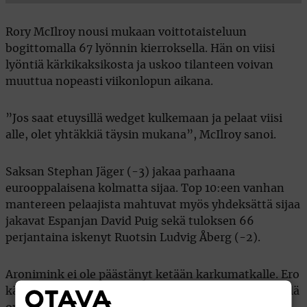
Rory McIlroy nousi mukaan voittotaisteluun
bogittomalla 67 lyönnin kierroksella. Hän on viisi
lyöntiä kärkikaksikosta ja uskoo tilanteen voivan
muuttua nopeasti viikonlopun aikana.
”Jos saat etuysillä wedget kulkemaan ja pelaat viisi
alle, olet yhtäkkiä täysin mukana”, McIlroy sanoi.
Saksan Stephan Jäger (-3) jakaa parhaana
eurooppalaisena kolmatta sijaa. Top 10:een vanhan
mantereen pelaajista mahtuvat myös yhdeksättä sijaa
jakavat Espanjan David Puig sekä tuloksen 66
perjantaina iskenyt Ruotsin Ludvig Åberg (-2).
Aronimink ei ole päästänyt ketään karkumatkalle. Ero
kärjen ja viimeisen jatkoon selvinneen pelaajan välillä