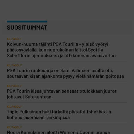
SUOSITUIMMAT
KILPAGOLF
Koivun-huuma räjähti PGA Tourilla – yleisö vyöryi
päätösväylällä, kun nuorukainen laittoi Scottie
Schefflerin ojennukseen ja otti komean avausvoiton
KILPAGOLF
PGA Tourin runkosarja on Sami Välimäen osalta ohi,
seuraavan kisan ajankohta pysyy vielä hämärän peitossa
KILPAGOLF
PGA Tourin kisaa johtavan sensaatiotulokkaan juuret
johtavat Satakuntaan
KILPAGOLF
Tapio Pulkkanen haki tärkeitä pisteitä Tshekistä ja
kohensi asemiaan rankingissa
KILPAGOLF
Noora Komulainen aloitti Women’s Openin uransa