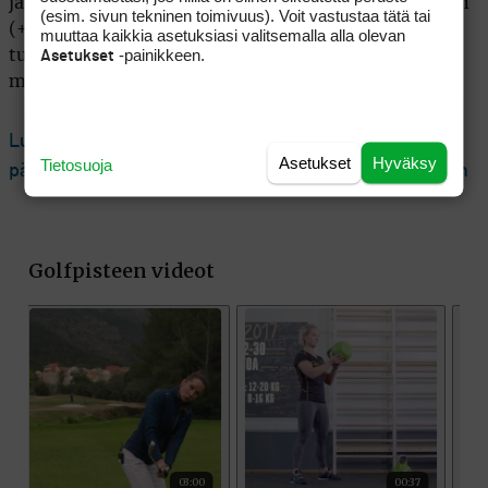
jatkoon ylsi ainoana sijalla T30 oleva USA:n Ben Kern
(esim. sivun tekninen toimivuus). Voit vastustaa tätä tai
(+1). Hän jakoi peräti päivän kolmanneksi kovinta
muuttaa kaikkia asetuksiasi valitsemalla alla olevan
-painikkeen.
Asetukset
tulosta 67, ja lähtee lauantaihin samalta viivalta
muun muassa McIlroyn kanssa.
Lue seuraavaksi: Sami Välimäki jaksoi taistella –
Asetukset
Hyväksy
Tietosuoja
päätösreiän birdie on tuomassa himoitun jatkopaikan