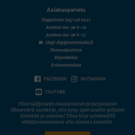
Asiakaspalvelu
Digipalvelut
(09) 156 6227
Avoinna ma–pe 8–16
Avoinna ma–pe 8–17
(digi) digi@otavamedia.fi
Tietosuojaseloste
Käyttöehdot
Evästeasetukset
FACEBOOK
INSTAGRAM
YOUTUBE
Tilaa Golfpisteen maanantaisin ja perjantaisin
lähetettävä uutiskirje, niin pysyt ajan tasalla golfalan
ilmiöistä ja uutisista! Tilaa kirje syöttämällä
sähköpostiosoitteesi alla olevaan kenttään.