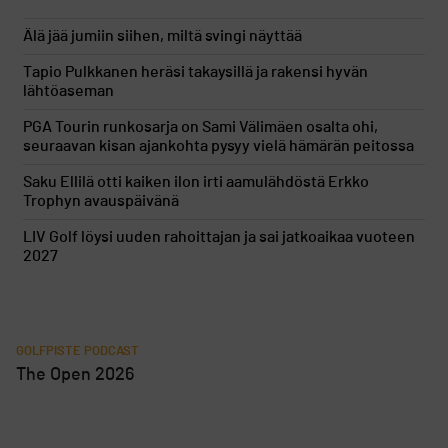
Älä jää jumiin siihen, miltä svingi näyttää
Tapio Pulkkanen heräsi takaysillä ja rakensi hyvän
lähtöaseman
PGA Tourin runkosarja on Sami Välimäen osalta ohi,
seuraavan kisan ajankohta pysyy vielä hämärän peitossa
Saku Ellilä otti kaiken ilon irti aamulähdöstä Erkko
Trophyn avauspäivänä
LIV Golf löysi uuden rahoittajan ja sai jatkoaikaa vuoteen
2027
GOLFPISTE PODCAST
The Open 2026