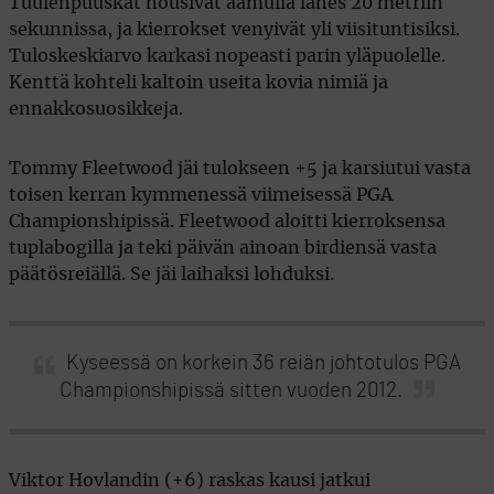
Tuulenpuuskat nousivat aamulla lähes 20 metriin
sekunnissa, ja kierrokset venyivät yli viisituntisiksi.
Tuloskeskiarvo karkasi nopeasti parin yläpuolelle.
Kenttä kohteli kaltoin useita kovia nimiä ja
ennakkosuosikkeja.
Tommy Fleetwood jäi tulokseen +5 ja karsiutui vasta
toisen kerran kymmenessä viimeisessä PGA
Championshipissä. Fleetwood aloitti kierroksensa
tuplabogilla ja teki päivän ainoan birdiensä vasta
päätösreiällä. Se jäi laihaksi lohduksi.
Kyseessä on korkein 36 reiän johtotulos PGA
Championshipissä sitten vuoden 2012.
Viktor Hovlandin (+6) raskas kausi jatkui