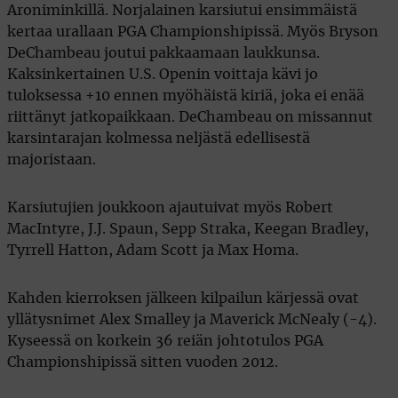
Aroniminkillä. Norjalainen karsiutui ensimmäistä
kertaa urallaan PGA Championshipissä. Myös Bryson
DeChambeau joutui pakkaamaan laukkunsa.
Kaksinkertainen U.S. Openin voittaja kävi jo
tuloksessa +10 ennen myöhäistä kiriä, joka ei enää
riittänyt jatkopaikkaan. DeChambeau on missannut
karsintarajan kolmessa neljästä edellisestä
majoristaan.
Karsiutujien joukkoon ajautuivat myös Robert
MacIntyre, J.J. Spaun, Sepp Straka, Keegan Bradley,
Tyrrell Hatton, Adam Scott ja Max Homa.
Kahden kierroksen jälkeen kilpailun kärjessä ovat
yllätysnimet Alex Smalley ja Maverick McNealy (-4).
Kyseessä on korkein 36 reiän johtotulos PGA
Championshipissä sitten vuoden 2012.