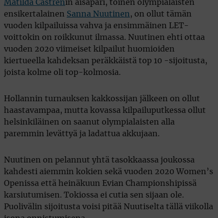
Matilda Castren
in aisapari, toinen olympialaisten
ensikertalainen
Sanna Nuutinen
, on ollut tämän
vuoden kilpailuissa vahva ja ensimmäinen LET-
voittokin on roikkunut ilmassa. Nuutinen ehti ottaa
vuoden 2020 viimeiset kilpailut huomioiden
kiertueella kahdeksan peräkkäistä top 10 -sijoitusta,
joista kolme oli top-kolmosia.
Hollannin turnauksen kakkossijan jälkeen on ollut
haastavampaa, mutta kovassa kilpailuputkessa ollut
helsinkiläinen on saanut olympialaisten alla
paremmin levättyä ja ladattua akkujaan.
Nuutinen on pelannut yhtä tasokkaassa joukossa
kahdesti aiemmin kokien sekä vuoden 2020 Women’s
Openissa että heinäkuun Evian Championshipissä
karsiutumisen. Tokiossa ei cutia sen sijaan ole.
Puolivälin sijoitusta voisi pitää Nuutiselta tällä viikolla