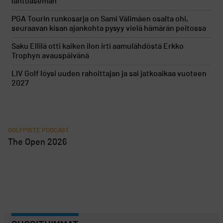
lähtöaseman
PGA Tourin runkosarja on Sami Välimäen osalta ohi,
seuraavan kisan ajankohta pysyy vielä hämärän peitossa
Saku Ellilä otti kaiken ilon irti aamulähdöstä Erkko
Trophyn avauspäivänä
LIV Golf löysi uuden rahoittajan ja sai jatkoaikaa vuoteen
2027
GOLFPISTE PODCAST
The Open 2026