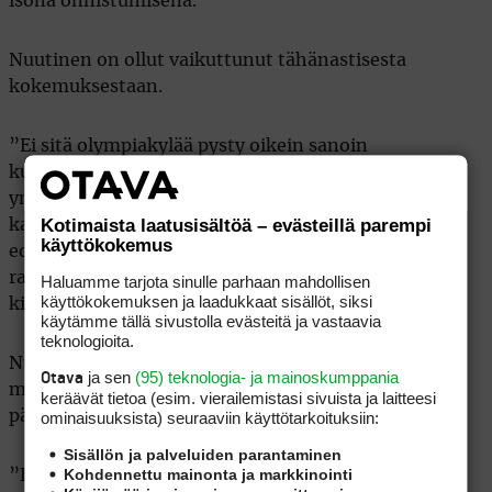
isona onnistumisena.
Nuutinen on ollut vaikuttunut tähänastisesta
kokemuksestaan.
”Ei sitä olympiakylää pysty oikein sanoin
kuvailemaan. Ei siinä ole mitään normaalia, että
ympärillä on vain huippu-urheilijoita ja kaikki
Kotimaista laatusisältöä – evästeillä parempi
kantavat ylpeinä oman maan värejä. Utopistinen olo
käyttökokemus
edelleen. Oikeastaan kiva, että päästään nyt
rauhoittumaan omiin oloihimme ja keskittymään
Haluamme tarjota sinulle parhaan mahdollisen
käyttökokemuksen ja laadukkaat sisällöt, siksi
kisaan”, hän totesi Golfliiton tiedotteessa.
käytämme tällä sivustolla evästeitä ja vastaavia
teknologioita.
Nuutinen kehui kisakenttää loistavaksi. Hän pelasi
ja sen
(95) teknologia- ja mainoskumppania
Otava
maanantaina täydet 18 reikää ja otti kunnon treenit
keräävät tietoa (esim. vierailemis­tasi sivuista ja laitteesi
päälle.
ominaisuuk­sista) seuraaviin käyttötarkoituksiin:
Sisällön ja palveluiden parantaminen
Kohdennettu mainonta ja markkinointi
”Edessä on ihan perustekemistä ja rutiinia nyt