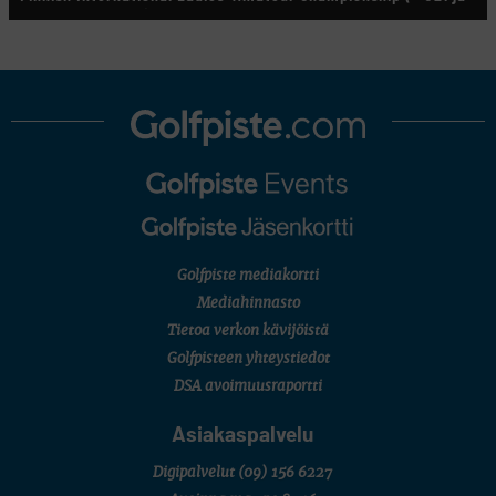
U18/FJT/Aulanko)
KORN FERRY TOUR
Pinnacle Bank Championship
LEGENDS TOUR
Staysure PGA Seniors Championship
AMATÖÖRIGOLF
U.S. Women's Amateur Championship
AMATÖÖRIGOLF
English Boys' (U14) Open Amateur Stroke Play Championship
Eeli Krankka, Lionel Mutikainen
MUU
Kivitippu Classic Invitational 2026
LIV GOLF
New York
Golfpiste mediakortti
SM-KILPAILUT
SM-reikäpeli (M50/Kymen Golf)
Mediahinnasto
FINNISH JUNIOR TOUR
Tietoa verkon kävijöistä
7 (U18 ja U21/pojat/Tahko)
MID TOUR
Golfpisteen yhteystiedot
6 (Archipelagia Golf)
DSA avoimuusraportti
Asiakaspalvelu
Digipalvelut
(09) 156 6227