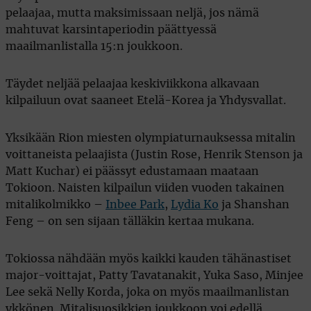
pelaajaa, mutta maksimissaan neljä, jos nämä
mahtuvat karsintaperiodin päättyessä
maailmanlistalla 15:n joukkoon.
Täydet neljää pelaajaa keskiviikkona alkavaan
kilpailuun ovat saaneet Etelä-Korea ja Yhdysvallat.
Yksikään Rion miesten olympiaturnauksessa mitalin
voittaneista pelaajista (Justin Rose, Henrik Stenson ja
Matt Kuchar) ei päässyt edustamaan maataan
Tokioon. Naisten kilpailun viiden vuoden takainen
mitalikolmikko –
Inbee Park
,
Lydia Ko
ja Shanshan
Feng – on sen sijaan tälläkin kertaa mukana.
Tokiossa nähdään myös kaikki kauden tähänastiset
major-voittajat, Patty Tavatanakit, Yuka Saso, Minjee
Lee sekä Nelly Korda, joka on myös maailmanlistan
ykkönen. Mitalisuosikkien joukkoon voi edellä