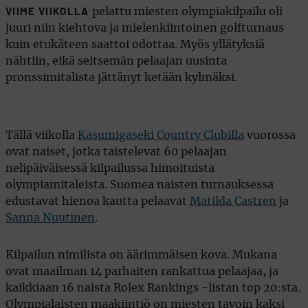
pelattu miesten olympiakilpailu oli
VIIME VIIKOLLA
juuri niin kiehtova ja mielenkiintoinen golfturnaus
kuin etukäteen saattoi odottaa. Myös yllätyksiä
nähtiin, eikä seitsemän pelaajan uusinta
pronssimitalista jättänyt ketään kylmäksi.
Tällä viikolla
Kasumigaseki Country Clubilla
vuorossa
ovat naiset, jotka taistelevat 60 pelaajan
nelipäiväisessä kilpailussa himoituista
olympiamitaleista. Suomea naisten turnauksessa
edustavat hienoa kautta pelaavat
Matilda Castren
ja
Sanna Nuutinen
.
Kilpailun nimilista on äärimmäisen kova. Mukana
ovat maailman 14 parhaiten rankattua pelaajaa, ja
kaikkiaan 16 naista Rolex Rankings -listan top 20:sta.
Olympialaisten maakiintiö on miesten tavoin kaksi