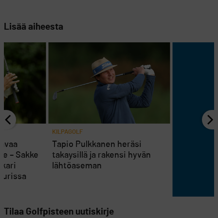
Lisää aiheesta
KILPAGOLF
 avaa
Tapio Pulkkanen heräsi
le – Sakke
takaysillä ja rakensi hyvän
skari
lähtöaseman
eurissa
Tilaa Golfpisteen uutiskirje