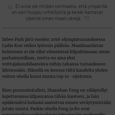
Ei siinä ole mitään normaalia, että ympärillä
on vain huippu-urheilijoita ja kaikki kantavat
ylpeinä oman maan värejä.
Inbee Park jätti vuoden 2016 olympiaturnauksessa
Lydia Kon viiden lyönnin päähän. Maailmanlistan
kolmonen ei ole ollut viimeisissä kilpailuissaan aivan
parhaimmillaan, mutta on aina yksi
voittajakandidaateista mihin tahansa turnaukseen
lähtiessään. Hänellä on koossa tältä kaudelta yhden
voiton ohella kuusi muuta top 10 -sijoitusta.
Rion pronssimitalisti, Shanshan Feng on väläytellyt
lopettavansa kilpauransa tähän kauteen, ja hän
epäilemättä haluaisi saavuttaa ennen vetäytymistään
jotain suurta. Parkin ohella Feng ja Ko ovat
potentiaalisia vaihtoehtoja kiipeämään podiumille