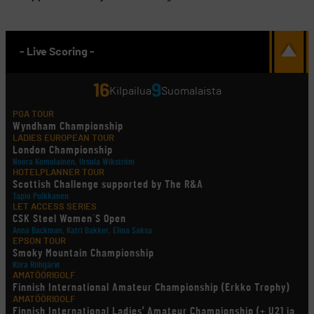
- Live Scoring -
16
9
Kilpailua
Suomalaista
PGA TOUR
Wyndham Championship
LADIES EUROPEAN TOUR
London Championship
Noora Komulainen, Ursula Wikström
HOTELPLANNER TOUR
Scottish Challenge supported by The R&A
Tapio Pulkkanen
LET ACCESS SERIES
CSK Steel Women´S Open
Anna Backman, Katri Bakker, Elina Saksa
EPSON TOUR
Smoky Mountain Championship
Kiira Riihijärvi
AMATÖÖRIGOLF
Finnish International Amateur Championship (Erkko Trophy)
AMATÖÖRIGOLF
Finnish International Ladies' Amateur Championship (+ U21 ja