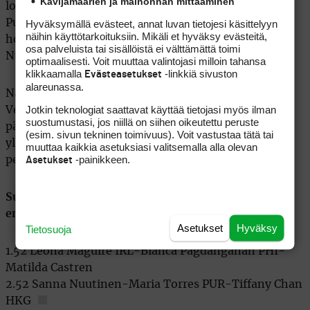
Kävijämäärien ja mainonnan mittaaminen
loppuviikolla, aivan kuten missä tahansa kisassa.
Putissa pituuskontrollia ja lyhyitä säkityksiä. Illaksi
Hyväksymällä evästeet, annat luvan tietojesi käsittelyyn
näihin käyttötarkoituksiin. Mikäli et hyväksy evästeitä,
hotellikuplaan ja aamulla takaisin kentälle”,
osa palveluista tai sisällöistä ei välttämättä toimi
Nuutinen kertasi tuttuja kisarutiinejaan.
optimaalisesti. Voit muuttaa valintojasi milloin tahansa
klikkaamalla
-linkkiä sivuston
Evästeasetukset
alareunassa.
Naisten 18 reiän olympiaennätys, 62, on Maria
Jotkin teknologiat saattavat käyttää tietojasi myös ilman
Verchenovan nimissä ja pelattu Rion turnauksen
suostumustasi, jos niillä on siihen oikeutettu peruste
päätöskierroksella. Miesten ennätys rikottiin
(esim. sivun tekninen toimivuus). Voit vastustaa tätä tai
yllätyshopeaa ottaneen ja tuloksen 61 sunnuntaina
muuttaa kaikkia asetuksiasi valitsemalla alla olevan
-painikkeen.
pelanneen Rory Sabbatinin toimesta.
Asetukset
Suomalaisten lähtöajat Tokion olympiaturnauksen
ensimmäisellä kierroksella (Suomen aikaa):
Asetukset
Hyväksy
Tietosuoja
1.52 Leona Maguire IRL-Bianca Pagdanganan PHI-
Matilda Castren
2.52 Sanna Nuutinen-Maria Torres PUR-Tiffany Chan
HKG