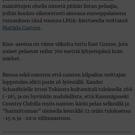
mainittujen ohella nimetä pitkän listan pelaajia,
joihin kuuluu oikeutetusti ainoana eurooppalaisena
turnauksen tänä vuonna LPGA-kiertueella voittanut
Matilda Castren
.
Kisa-areena on viime viikolta tuttu East Course, jota
naiset pelaavat reilut 700 metriä lyhyempänä kuin
miehet.
Riossa sekä miesten että naisten kilpailun voittajan
lopputulos alitti parin 16 lyönnillä. Xander
Schauffelelle irtosi Tokiosta kultamitali tuloksella 266
(-18), ja on hyvinkin mahdollista, että Kasumigaseki
Country Clubilla myös naisten kärki pelaa selkeällä ja
”harmittoman” oloisella kentällä 72 reiän tuloksensa
-15:n ja -20:n välimaastoon.