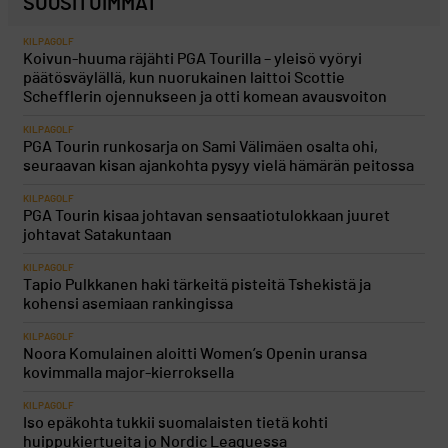
SUOSITUIMMAT
KILPAGOLF
Koivun-huuma räjähti PGA Tourilla – yleisö vyöryi
päätösväylällä, kun nuorukainen laittoi Scottie
Schefflerin ojennukseen ja otti komean avausvoiton
KILPAGOLF
PGA Tourin runkosarja on Sami Välimäen osalta ohi,
seuraavan kisan ajankohta pysyy vielä hämärän peitossa
KILPAGOLF
PGA Tourin kisaa johtavan sensaatiotulokkaan juuret
johtavat Satakuntaan
KILPAGOLF
Tapio Pulkkanen haki tärkeitä pisteitä Tshekistä ja
kohensi asemiaan rankingissa
KILPAGOLF
Noora Komulainen aloitti Women’s Openin uransa
kovimmalla major-kierroksella
KILPAGOLF
Iso epäkohta tukkii suomalaisten tietä kohti
huippukiertueita jo Nordic Leaguessa