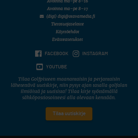
Avoinna ma–pe 8–16
Avoinna ma–pe 8–17
(digi) digi@otavamedia.fi
Tietosuojaseloste
Käyttöehdot
Evästeasetukset
FACEBOOK
INSTAGRAM
YOUTUBE
Tilaa Golfpisteen maanantaisin ja perjantaisin
lähetettävä uutiskirje, niin pysyt ajan tasalla golfalan
ilmiöistä ja uutisista! Tilaa kirje syöttämällä
sähköpostiosoitteesi alla olevaan kenttään.
Tilaa uutiskirje