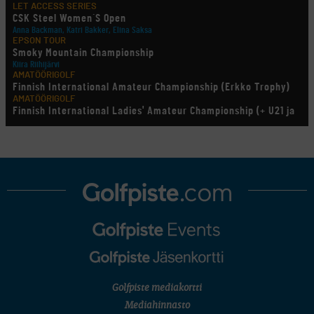
LET ACCESS SERIES
CSK Steel Women´S Open
Anna Backman, Katri Bakker, Elina Saksa
EPSON TOUR
Smoky Mountain Championship
Kiira Riihijärvi
AMATÖÖRIGOLF
Finnish International Amateur Championship (Erkko Trophy)
AMATÖÖRIGOLF
Finnish International Ladies' Amateur Championship (+ U21 ja
U18/FJT/Aulanko)
KORN FERRY TOUR
Pinnacle Bank Championship
LEGENDS TOUR
Staysure PGA Seniors Championship
AMATÖÖRIGOLF
U.S. Women's Amateur Championship
AMATÖÖRIGOLF
English Boys' (U14) Open Amateur Stroke Play Championship
Eeli Krankka, Lionel Mutikainen
MUU
Kivitippu Classic Invitational 2026
LIV GOLF
New York
Golfpiste mediakortti
SM-KILPAILUT
SM-reikäpeli (M50/Kymen Golf)
Mediahinnasto
FINNISH JUNIOR TOUR