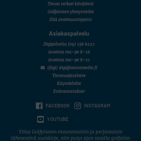
Tietoa verkon kävijöistä
7 (U18 ja U21/pojat/Tahko)
MID TOUR
Golfpisteen yhteystiedot
6 (Archipelagia Golf)
DSA avoimuusraportti
Asiakaspalvelu
Digipalvelut
(09) 156 6227
Avoinna ma–pe 8–16
Avoinna ma–pe 8–17
(digi) digi@otavamedia.fi
Tietosuojaseloste
Käyttöehdot
Evästeasetukset
FACEBOOK
INSTAGRAM
YOUTUBE
Tilaa Golfpisteen maanantaisin ja perjantaisin
lähetettävä uutiskirje, niin pysyt ajan tasalla golfalan