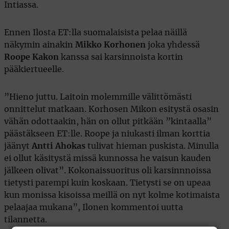
Intiassa.
Ennen Ilosta ET:lla suomalaisista pelaa näillä
näkymin ainakin
Mikko Korhonen
joka yhdessä
Roope Kakon
kanssa sai karsinnoista kortin
pääkiertueelle.
”Hieno juttu. Laitoin molemmille välittömästi
onnittelut matkaan. Korhosen Mikon esitystä osasin
vähän odottaakin, hän on ollut pitkään ”kintaalla”
päästäkseen ET:lle. Roope ja niukasti ilman korttia
jäänyt
Antti Ahokas
tulivat hieman puskista. Minulla
ei ollut käsitystä missä kunnossa he vaisun kauden
jälkeen olivat”. Kokonaissuoritus oli karsinnnoissa
tietysti parempi kuin koskaan. Tietysti se on upeaa
kun monissa kisoissa meillä on nyt kolme kotimaista
pelaajaa mukana”, Ilonen kommentoi uutta
tilannetta.