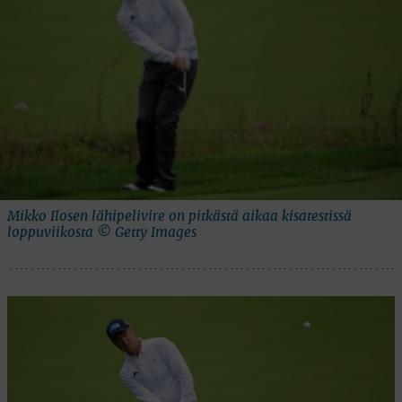
Mikko Ilosen lähipelivire on pitkästä aikaa kisatestissä
loppuviikosta © Getty Images