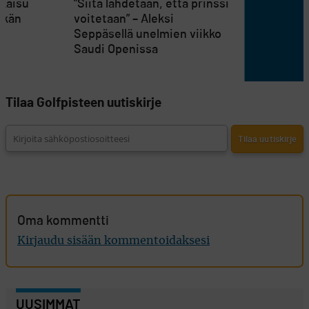
tkaisu
”Siitä lähdetään, että prinssi
äkän
voitetaan” – Aleksi
Seppäsellä unelmien viikko
Saudi Openissa
Tilaa Golfpisteen uutiskirje
Oma kommentti
Kirjaudu sisään kommentoidaksesi
UUSIMMAT