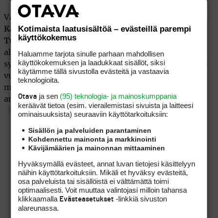
Vastaavanlainen koettiin vuonna 2006, jolloin
Toni
Kotimaista laatusisältöä – evästeillä parempi
Karjalainen
sai paikan CT:n menestyksiensä kautta,
käyttökokemus
Tuomas Tuovinen
karsinnoista. Ilonen haki tuolloin
alkuvuoden vauhtia Challenge Tourilta, ja sai vasta
Haluamme tarjota sinulle parhaan mahdollisen
käyttökokemuksen ja laadukkaat sisällöt, siksi
syksystä varmistettua paluunsa, täyden kortin ET:lle
käytämme tällä sivustolla evästeitä ja vastaavia
vuodeksi 2007. Vuosi 2011 tulee siis olemaan tässä
teknologioita.
mielessä historiallinen suomalaisessa
ja sen
(95) teknologia- ja mainoskumppania
Otava
ammattilaisgolfissa.
keräävät tietoa (esim. vierailemis­tasi sivuista ja laitteesi
ominaisuuk­sista) seuraaviin käyttötarkoituksiin:
Sisällön ja palveluiden parantaminen
Kohdennettu mainonta ja markkinointi
Kävijämäärien ja mainonnan mittaaminen
Hyväksymällä evästeet, annat luvan tietojesi käsittelyyn
näihin käyttötarkoituksiin. Mikäli et hyväksy evästeitä,
osa palveluista tai sisällöistä ei välttämättä toimi
optimaalisesti. Voit muuttaa valintojasi milloin tahansa
klikkaamalla
-linkkiä sivuston
Evästeasetukset
alareunassa.