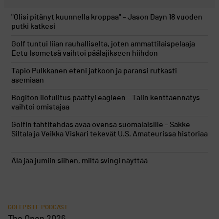
"Olisi pitänyt kuunnella kroppaa" – Jason Dayn 18 vuoden
putki katkesi
Golf tuntui liian rauhalliselta, joten ammattilaispelaaja
Eetu Isometsä vaihtoi päälajikseen hiihdon
Tapio Pulkkanen eteni jatkoon ja paransi rutkasti
asemiaan
Bogiton ilotulitus päättyi eagleen – Talin kenttäennätys
vaihtoi omistajaa
Golfin tähtitehdas avaa ovensa suomalaisille – Sakke
Siltala ja Veikka Viskari tekevät U.S. Amateurissa historiaa
Älä jää jumiin siihen, miltä svingi näyttää
GOLFPISTE PODCAST