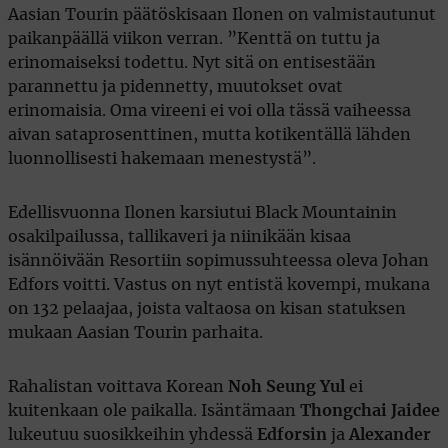
Aasian Tourin päätöskisaan Ilonen on valmistautunut
paikanpäällä viikon verran. ”Kenttä on tuttu ja
erinomaiseksi todettu. Nyt sitä on entisestään
parannettu ja pidennetty, muutokset ovat
erinomaisia. Oma vireeni ei voi olla tässä vaiheessa
aivan sataprosenttinen, mutta kotikentällä lähden
luonnollisesti hakemaan menestystä”.
Edellisvuonna Ilonen karsiutui Black Mountainin
osakilpailussa, tallikaveri ja niinikään kisaa
isännöivään Resortiin sopimussuhteessa oleva Johan
Edfors voitti. Vastus on nyt entistä kovempi, mukana
on 132 pelaajaa, joista valtaosa on kisan statuksen
mukaan Aasian Tourin parhaita.
Rahalistan voittava Korean
Noh Seung Yul
ei
kuitenkaan ole paikalla. Isäntämaan
Thongchai Jaidee
lukeutuu suosikkeihin yhdessä
Edforsin
ja
Alexander