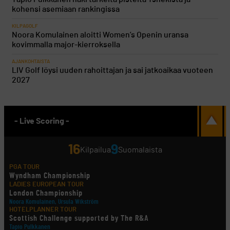
kohensi asemiaan rankingissa
KILPAGOLF
Noora Komulainen aloitti Women’s Openin uransa
kovimmalla major-kierroksella
AJANKOHTAISTA
LIV Golf löysi uuden rahoittajan ja sai jatkoaikaa vuoteen
2027
- Live Scoring -
16
9
Kilpailua
Suomalaista
PGA TOUR
Wyndham Championship
LADIES EUROPEAN TOUR
London Championship
Noora Komulainen, Ursula Wikström
HOTELPLANNER TOUR
Scottish Challenge supported by The R&A
Tapio Pulkkanen