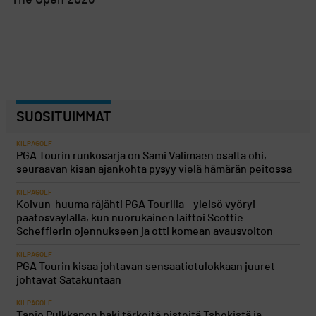
The Open 2026
SUOSITUIMMAT
KILPAGOLF
PGA Tourin runkosarja on Sami Välimäen osalta ohi,
seuraavan kisan ajankohta pysyy vielä hämärän peitossa
KILPAGOLF
Koivun-huuma räjähti PGA Tourilla – yleisö vyöryi
päätösväylällä, kun nuorukainen laittoi Scottie
Schefflerin ojennukseen ja otti komean avausvoiton
KILPAGOLF
PGA Tourin kisaa johtavan sensaatiotulokkaan juuret
johtavat Satakuntaan
KILPAGOLF
Tapio Pulkkanen haki tärkeitä pisteitä Tshekistä ja