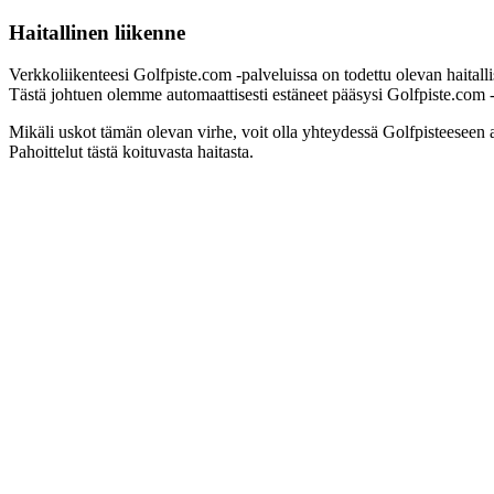
Haitallinen liikenne
Verkkoliikenteesi Golfpiste.com -palveluissa on todettu olevan haitall
Tästä johtuen olemme automaattisesti estäneet pääsysi Golfpiste.com -pa
Mikäli uskot tämän olevan virhe, voit olla yhteydessä Golfpisteeseen 
Pahoittelut tästä koituvasta haitasta.