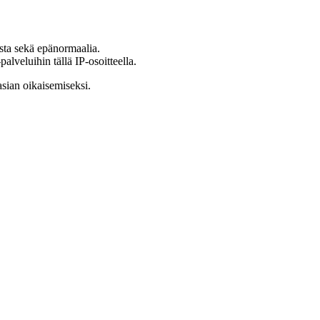
ista sekä epänormaalia.
lveluihin tällä IP-osoitteella.
asian oikaisemiseksi.