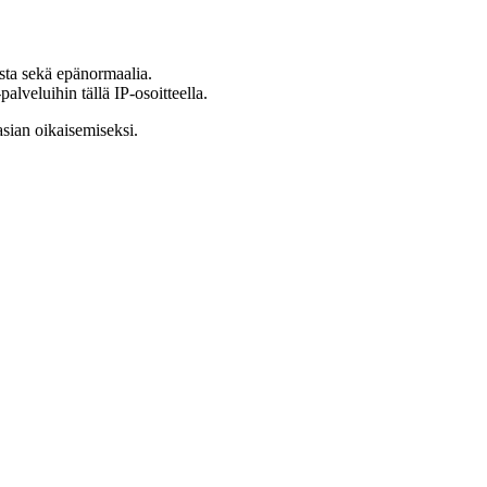
ista sekä epänormaalia.
lveluihin tällä IP-osoitteella.
asian oikaisemiseksi.