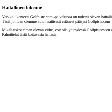
Haitallinen liikenne
Verkkoliikenteesi Golfpiste.com -palveluissa on todettu olevan haitall
Tästä johtuen olemme automaattisesti estäneet pääsysi Golfpiste.com -pa
Mikäli uskot tämän olevan virhe, voit olla yhteydessä Golfpisteeseen 
Pahoittelut tästä koituvasta haitasta.