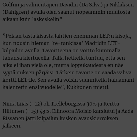
Golfiin ja valmentajien Davidin (Da Silva) ja Niklaksen
(Dahlgren) avulla olen saanut nopeammin muutosta
aikaan kuin laskeskelin”
”Pelaan tästä kisasta lähtien enemmän LET:n kisoja,
kun nousin hieman ’re-rankissa’ Madridin LET-
kilpailun avulla. Tavoitteena on voitto kummalla
tahansa kiertueella. Tällä hetkellä tuntuu, että sen
aika ei ihan vielä ole, mutta loppukaudesta en näe
syytä miksen pärjäisi. Tärkein tavoite on saada vahva
kortti LET:lle. Sen avulla voisin suunnitella haluamani
kalenterin ensi vuodelle”, Kukkonen mietti.
Niina Liias (+12) oli Trelleborgissa 30:s ja Kerttu
Hiltunen (+15) 43:s. Ellinoora Moisio karsiutui ja Aada
Rissanen jätti kilpailun kesken avauskierroksen
jälkeen.