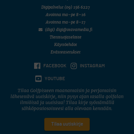
Digipalvelut
(09) 156 6227
Avoinna ma–pe 8–16
Avoinna ma–pe 8–17
(digi) digi@otavamedia.fi
Tietosuojaseloste
Käyttöehdot
Evästeasetukset
FACEBOOK
INSTAGRAM
YOUTUBE
Tilaa Golfpisteen maanantaisin ja perjantaisin
lähetettävä uutiskirje, niin pysyt ajan tasalla golfalan
ilmiöistä ja uutisista! Tilaa kirje syöttämällä
sähköpostiosoitteesi alla olevaan kenttään.
Tilaa uutiskirje