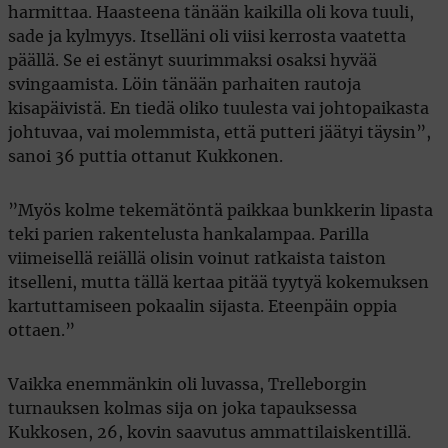
harmittaa. Haasteena tänään kaikilla oli kova tuuli,
sade ja kylmyys. Itselläni oli viisi kerrosta vaatetta
päällä. Se ei estänyt suurimmaksi osaksi hyvää
svingaamista. Löin tänään parhaiten rautoja
kisapäivistä. En tiedä oliko tuulesta vai johtopaikasta
johtuvaa, vai molemmista, että putteri jäätyi täysin”,
sanoi 36 puttia ottanut Kukkonen.
”Myös kolme tekemätöntä paikkaa bunkkerin lipasta
teki parien rakentelusta hankalampaa. Parilla
viimeisellä reiällä olisin voinut ratkaista taiston
itselleni, mutta tällä kertaa pitää tyytyä kokemuksen
kartuttamiseen pokaalin sijasta. Eteenpäin oppia
ottaen.”
Vaikka enemmänkin oli luvassa, Trelleborgin
turnauksen kolmas sija on joka tapauksessa
Kukkosen, 26, kovin saavutus ammattilaiskentillä.