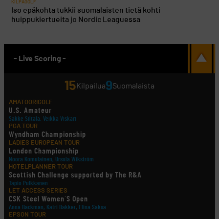
KILPAGOLF
Iso epäkohta tukkii suomalaisten tietä kohti
huippukiertueita jo Nordic Leaguessa
- Live Scoring -
15
9
Kilpailua
Suomalaista
AMATÖÖRIGOLF
U.S. Amateur
Sakke Siltala, Veikka Viskari
PGA TOUR
Wyndham Championship
LADIES EUROPEAN TOUR
London Championship
Noora Komulainen, Ursula Wikström
HOTELPLANNER TOUR
Scottish Challenge supported by The R&A
Tapio Pulkkanen
LET ACCESS SERIES
CSK Steel Women´S Open
Anna Backman, Katri Bakker, Elina Saksa
EPSON TOUR