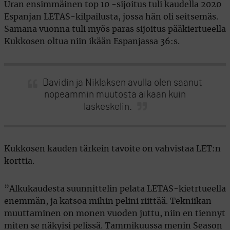
Uran ensimmäinen top 10 -sijoitus tuli kaudella 2020
Espanjan LETAS-kilpailusta, jossa hän oli seitsemäs.
Samana vuonna tuli myös paras sijoitus pääkiertueella
Kukkosen oltua niin ikään Espanjassa 36:s.
Davidin ja Niklaksen avulla olen saanut
nopeammin muutosta aikaan kuin
laskeskelin.
Kukkosen kauden tärkein tavoite on vahvistaa LET:n
korttia.
”Alkukaudesta suunnittelin pelata LETAS-kietrtueella
enemmän, ja katsoa mihin pelini riittää. Tekniikan
muuttaminen on monen vuoden juttu, niin en tiennyt
miten se näkyisi pelissä. Tammikuussa menin Season