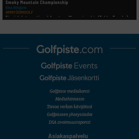
Smoky Mountain Championship
Kiira Riihijärvi
AMATÖÖRIGOLF
Finnish International Amateur Championship (Erkko Trophy)
AMATÖÖRIGOLF
Finnish International Ladies' Amateur Championship (+ U21 ja
U18/FJT/Aulanko)
LEGENDS TOUR
Staysure PGA Seniors Championship
AMATÖÖRIGOLF
U.S. Women's Amateur Championship
MUU
Kivitippu Classic Invitational 2026
LIV GOLF
New York
SM-KILPAILUT
SM-reikäpeli (M50/Kymen Golf)
Golfpiste mediakortti
FINNISH JUNIOR TOUR
7 (U18 ja U21/pojat/Tahko)
Mediahinnasto
MID TOUR
Tietoa verkon kävijöistä
6 (Archipelagia Golf)
Golfpisteen yhteystiedot
DSA avoimuusraportti
Asiakaspalvelu