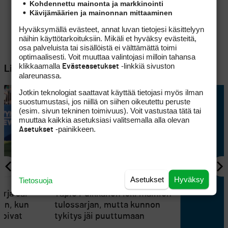
Kohdennettu mainonta ja markkinointi
Kävijämäärien ja mainonnan mittaaminen
Hyväksymällä evästeet, annat luvan tietojesi käsittelyyn
näihin käyttötarkoituksiin. Mikäli et hyväksy evästeitä,
osa palveluista tai sisällöistä ei välttämättä toimi
optimaalisesti. Voit muuttaa valintojasi milloin tahansa
klikkaamalla
-linkkiä sivuston
Evästeasetukset
Lisää aiheesta
alareunassa.
Jotkin teknologiat saattavat käyttää tietojasi myös ilman
suostumustasi, jos niillä on siihen oikeutettu peruste
(esim. sivun tekninen toimivuus). Voit vastustaa tätä tai
muuttaa kaikkia asetuksiasi valitsemalla alla olevan
-painikkeen.
Asetukset
Asetukset
Hyväksy
KILPAGOLF
Tietosuoja
3
rja sai
Tapio Pulkkanen iski mainion
en, kun
tulossarjan, mutta kunnon
koivat
tykitys jäi puuttumaan