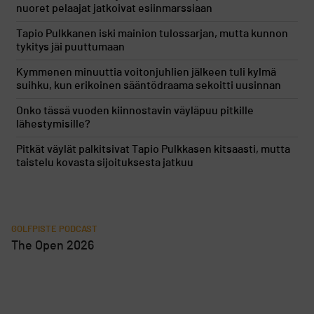
nuoret pelaajat jatkoivat esiinmarssiaan
Tapio Pulkkanen iski mainion tulossarjan, mutta kunnon
tykitys jäi puuttumaan
Kymmenen minuuttia voitonjuhlien jälkeen tuli kylmä
suihku, kun erikoinen sääntödraama sekoitti uusinnan
Onko tässä vuoden kiinnostavin väyläpuu pitkille
lähestymisille?
Pitkät väylät palkitsivat Tapio Pulkkasen kitsaasti, mutta
taistelu kovasta sijoituksesta jatkuu
GOLFPISTE PODCAST
The Open 2026