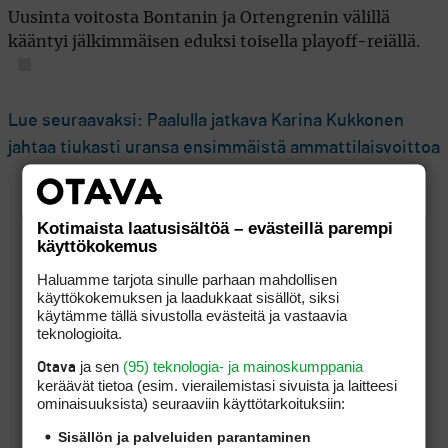
Uusinta voitosta Bontanin ja Ortengrenin välillä
kääntyi jälkimmäisen eduksi toisella playoff-reiällä.
Lue seuraavaksi: Paalulla jatkava Karina Kukkonen
jahtaa tiukasti uransa ensimmäistä ammattilaisvoittoa
Kotimaista laatusisältöä – evästeillä parempi
käyttökokemus
Haluamme tarjota sinulle parhaan mahdollisen
käyttökokemuksen ja laadukkaat sisällöt, siksi
käytämme tällä sivustolla evästeitä ja vastaavia
teknologioita.
ja sen
(95) teknologia- ja mainoskumppania
Otava
keräävät tietoa (esim. vierailemis­tasi sivuista ja laitteesi
ominaisuuk­sista) seuraaviin käyttötarkoituksiin:
Sisällön ja palveluiden parantaminen