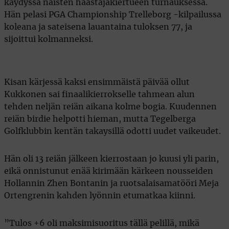
käydyssä naisten haastajakiertueen turnauksessa.
Hän pelasi PGA Championship Trelleborg -kilpailussa
koleana ja sateisena lauantaina tuloksen 77, ja
sijoittui kolmanneksi.
Kisan kärjessä kaksi ensimmäistä päivää ollut
Kukkonen sai finaalikierrokselle tahmean alun
tehden neljän reiän aikana kolme bogia. Kuudennen
reiän birdie helpotti hieman, mutta Tegelberga
Golfklubbin kentän takaysillä odotti uudet vaikeudet.
Hän oli 13 reiän jälkeen kierrostaan jo kuusi yli parin,
eikä onnistunut enää kirimään kärkeen nousseiden
Hollannin Zhen Bontanin ja ruotsalaisamatööri Meja
Ortengrenin kahden lyönnin etumatkaa kiinni.
”Tulos +6 oli maksimisuoritus tällä pelillä, mikä