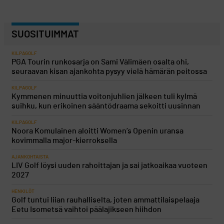
SUOSITUIMMAT
KILPAGOLF
PGA Tourin runkosarja on Sami Välimäen osalta ohi,
seuraavan kisan ajankohta pysyy vielä hämärän peitossa
KILPAGOLF
Kymmenen minuuttia voitonjuhlien jälkeen tuli kylmä
suihku, kun erikoinen sääntödraama sekoitti uusinnan
KILPAGOLF
Noora Komulainen aloitti Women’s Openin uransa
kovimmalla major-kierroksella
AJANKOHTAISTA
LIV Golf löysi uuden rahoittajan ja sai jatkoaikaa vuoteen
2027
HENKILÖT
Golf tuntui liian rauhalliselta, joten ammattilaispelaaja
Eetu Isometsä vaihtoi päälajikseen hiihdon