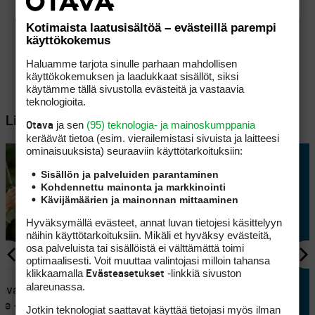
Kotimaista laatusisältöä – evästeillä parempi
käyttökokemus
Haluamme tarjota sinulle parhaan mahdollisen
käyttökokemuksen ja laadukkaat sisällöt, siksi
käytämme tällä sivustolla evästeitä ja vastaavia
teknologioita.
Lisää aiheesta
ja sen
(95) teknologia- ja mainoskumppania
Otava
keräävät tietoa (esim. vierailemis­tasi sivuista ja laitteesi
ominaisuuk­sista) seuraaviin käyttötarkoituksiin:
Sisällön ja palveluiden parantaminen
Kohdennettu mainonta ja markkinointi
Kävijämäärien ja mainonnan mittaaminen
Hyväksymällä evästeet, annat luvan tietojesi käsittelyyn
näihin käyttötarkoituksiin. Mikäli et hyväksy evästeitä,
osa palveluista tai sisällöistä ei välttämättä toimi
optimaalisesti. Voit muuttaa valintojasi milloin tahansa
klikkaamalla
-linkkiä sivuston
Evästeasetukset
KILPAGOLF
alareunassa.
 avaa
Tapio Pulkkanen heräsi
le – Sakke
takaysillä ja rakensi hyvän
Jotkin teknologiat saattavat käyttää tietojasi myös ilman