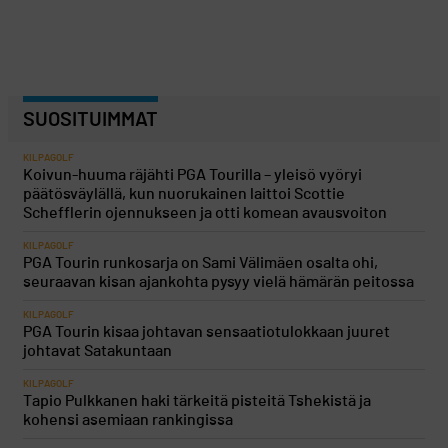
SUOSITUIMMAT
KILPAGOLF
Koivun-huuma räjähti PGA Tourilla – yleisö vyöryi
päätösväylällä, kun nuorukainen laittoi Scottie
Schefflerin ojennukseen ja otti komean avausvoiton
KILPAGOLF
PGA Tourin runkosarja on Sami Välimäen osalta ohi,
seuraavan kisan ajankohta pysyy vielä hämärän peitossa
KILPAGOLF
PGA Tourin kisaa johtavan sensaatiotulokkaan juuret
johtavat Satakuntaan
KILPAGOLF
Tapio Pulkkanen haki tärkeitä pisteitä Tshekistä ja
kohensi asemiaan rankingissa