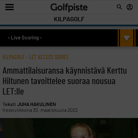
KILPAGOLF
- Live Scoring -
KILPAGOLF
-
LET ACCESS SERIES
Ammattilaisuransa käynnistävä Kerttu
Hiltunen tavoittelee suoraa nousua
LET:lle
Teksti
JUHA HAKULINEN
Keskiviikkona 30. maaliskuuta 2022