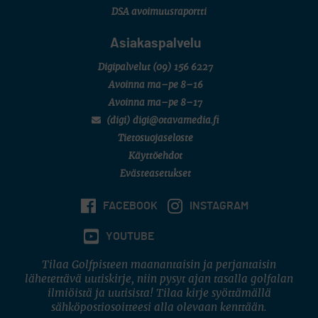
6 (Archipelagia Golf)
DSA avoimuusraportti
Asiakaspalvelu
Digipalvelut
(09) 156 6227
Avoinna ma–pe 8–16
Avoinna ma–pe 8–17
(digi) digi@otavamedia.fi
Tietosuojaseloste
Käyttöehdot
Evästeasetukset
FACEBOOK
INSTAGRAM
YOUTUBE
Tilaa Golfpisteen maanantaisin ja perjantaisin
lähetettävä uutiskirje, niin pysyt ajan tasalla golfalan
ilmiöistä ja uutisista! Tilaa kirje syöttämällä
sähköpostiosoitteesi alla olevaan kenttään.