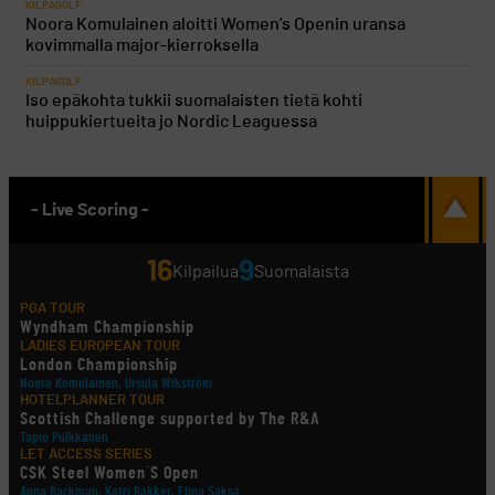
KILPAGOLF
Noora Komulainen aloitti Women’s Openin uransa
kovimmalla major-kierroksella
KILPAGOLF
Iso epäkohta tukkii suomalaisten tietä kohti
huippukiertueita jo Nordic Leaguessa
- Live Scoring -
16
9
Kilpailua
Suomalaista
PGA TOUR
Wyndham Championship
LADIES EUROPEAN TOUR
London Championship
Noora Komulainen, Ursula Wikström
HOTELPLANNER TOUR
Scottish Challenge supported by The R&A
Tapio Pulkkanen
LET ACCESS SERIES
CSK Steel Women´S Open
Anna Backman, Katri Bakker, Elina Saksa