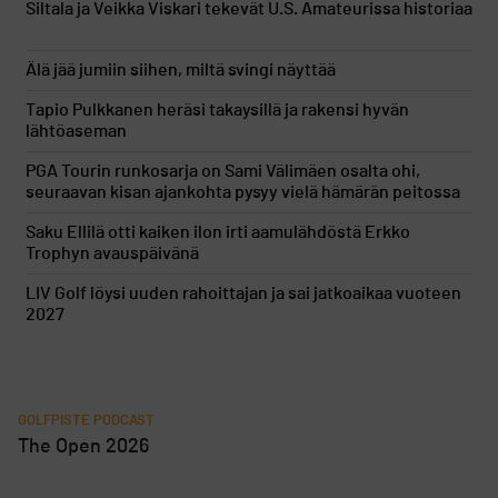
Siltala ja Veikka Viskari tekevät U.S. Amateurissa historiaa
Älä jää jumiin siihen, miltä svingi näyttää
Tapio Pulkkanen heräsi takaysillä ja rakensi hyvän
lähtöaseman
PGA Tourin runkosarja on Sami Välimäen osalta ohi,
seuraavan kisan ajankohta pysyy vielä hämärän peitossa
Saku Ellilä otti kaiken ilon irti aamulähdöstä Erkko
Trophyn avauspäivänä
LIV Golf löysi uuden rahoittajan ja sai jatkoaikaa vuoteen
2027
GOLFPISTE PODCAST
The Open 2026