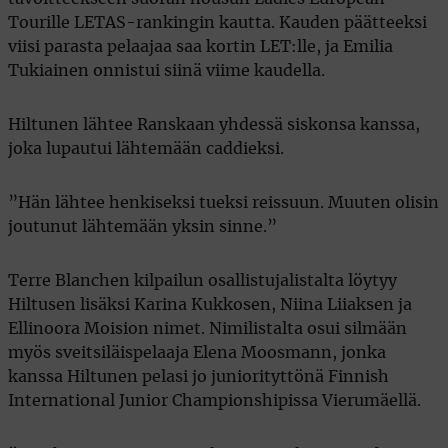
Tourille LETAS-rankingin kautta. Kauden päätteeksi
viisi parasta pelaajaa saa kortin LET:lle, ja Emilia
Tukiainen onnistui siinä viime kaudella.
Hiltunen lähtee Ranskaan yhdessä siskonsa kanssa,
joka lupautui lähtemään caddieksi.
”Hän lähtee henkiseksi tueksi reissuun. Muuten olisin
joutunut lähtemään yksin sinne.”
Terre Blanchen kilpailun osallistujalistalta löytyy
Hiltusen lisäksi Karina Kukkosen, Niina Liiaksen ja
Ellinoora Moision nimet. Nimilistalta osui silmään
myös sveitsiläispelaaja Elena Moosmann, jonka
kanssa Hiltunen pelasi jo juniorityttönä Finnish
International Junior Championshipissa Vierumäellä.