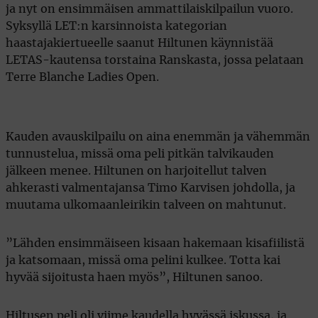
ja nyt on ensimmäisen ammattilaiskilpailun vuoro.
Syksyllä LET:n karsinnoista kategorian
haastajakiertueelle saanut Hiltunen käynnistää
LETAS-kautensa torstaina Ranskasta, jossa pelataan
Terre Blanche Ladies Open.
Kauden avauskilpailu on aina enemmän ja vähemmän
tunnustelua, missä oma peli pitkän talvikauden
jälkeen menee. Hiltunen on harjoitellut talven
ahkerasti valmentajansa Timo Karvisen johdolla, ja
muutama ulkomaanleirikin talveen on mahtunut.
”Lähden ensimmäiseen kisaan hakemaan kisafiilistä
ja katsomaan, missä oma pelini kulkee. Totta kai
hyvää sijoitusta haen myös”, Hiltunen sanoo.
Hiltusen peli oli viime kaudella hyvässä iskussa, ja