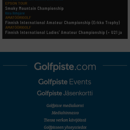
EPSON TOUR
Smoky Mountain Championship
Kiira Riihijärvi
AMATÖÖRIGOLF
Finnish International Amateur Championship (Erkko Trophy)
AMATÖÖRIGOLF
Finnish International Ladies' Amateur Championship (+ U21 ja
U18/FJT/Aulanko)
KORN FERRY TOUR
Pinnacle Bank Championship
LEGENDS TOUR
Staysure PGA Seniors Championship
AMATÖÖRIGOLF
U.S. Women's Amateur Championship
AMATÖÖRIGOLF
English Boys' (U14) Open Amateur Stroke Play Championship
Eeli Krankka, Lionel Mutikainen
MUU
Kivitippu Classic Invitational 2026
LIV GOLF
New York
Golfpiste mediakortti
SM-KILPAILUT
SM-reikäpeli (M50/Kymen Golf)
Mediahinnasto
FINNISH JUNIOR TOUR
Tietoa verkon kävijöistä
7 (U18 ja U21/pojat/Tahko)
MID TOUR
Golfpisteen yhteystiedot