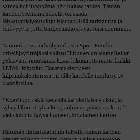
samaa kehityspolkua hän haluaa jatkaa. Tämän
kauden teemana hänellä on saada
lähestymislyönteihin hieman lisää tarkkuutta ja
terävyyttä, jotta birdiepaikkoja avautuisi enemmän.
Tammikuussa urheilijarahasto Sport Fundin
urheilijayrittäjäksi valittu Hiltunen on suunnitellut
pelaavana muutamaa kisaa lukuunottamatta kaikki
LETAS-kilpailut. Haastajakiertueen
kilpailukalenterissa on tälle kaudelle merkitty 16
osakilpailua.
”Koeviikon takia keväällä jää yksi kisa välistä, ja
syksylläkin on yksi kisa, mihin en pääse mukaan”,
vielä lukiota käyvä hämeenlinnalainen kertoo.
Hiltunen linjasi aiemmin talvella tämän kauden
tavoitteekseen suoran nousun Ladies European