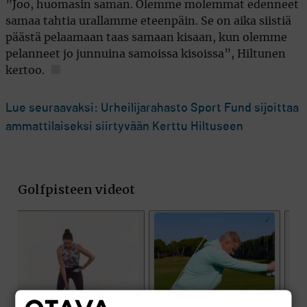
”Joo, huomasin saman. Olemme molemmat edenneet
samaa tahtia urallamme eteenpäin. Se on aika siistiä
päästä pelaamaan taas samaan kisaan, kun olemme
pelanneet jo junnuina samoissa kisoissa”, Hiltunen
kertoo.
Lue seuraavaksi: Urheilijarahasto Sport Fund sijoittaa
ammattilaiseksi siirtyvään Kerttu Hiltuseen