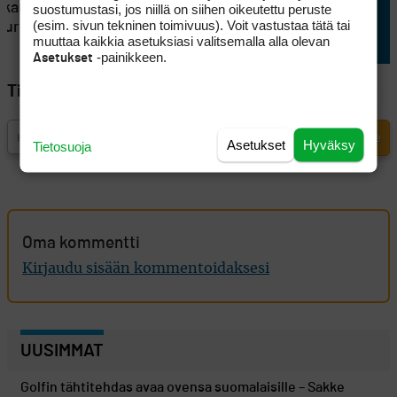
skari
lähtöaseman
suostumustasi, jos niillä on siihen oikeutettu peruste
(esim. sivun tekninen toimivuus). Voit vastustaa tätä tai
eurissa
muuttaa kaikkia asetuksiasi valitsemalla alla olevan
-painikkeen.
Asetukset
Tilaa Golfpisteen uutiskirje
Asetukset
Hyväksy
Tietosuoja
Oma kommentti
Kirjaudu sisään kommentoidaksesi
UUSIMMAT
Golfin tähtitehdas avaa ovensa suomalaisille – Sakke