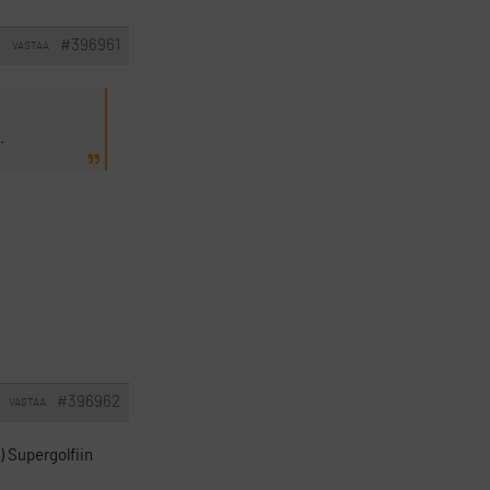
#396961
VASTAA
I
.
#396962
VASTAA
0) Supergolfiin