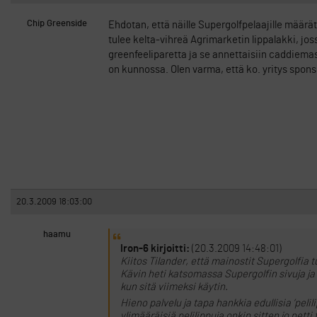
Chip Greenside
Ehdotan, että näille Supergolfpelaajille määrät
tulee kelta-vihreä Agrimarketin lippalakki, jo
greenfeeliparetta ja se annettaisiin caddiemas
on kunnossa. Olen varma, että ko. yritys spons
20.3.2009 18:03:00
haamu
Iron-6 kirjoitti:
(20.3.2009 14:48:01)
Kiitos Tilander, että mainostit Supergolfia t
Kävin heti katsomassa Supergolfin sivuja ja 
kun sitä viimeksi käytin.
Hieno palvelu ja tapa hankkia edullisia ’pel
ylimääräisiä pelilippuja onkin sitten jo netti