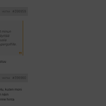
#396959
VASTAA
ut minun
käyttää
uusia
pergolfille.
istuu
#396960
VASTAA
elu, kuten moni
n näin
enne hinta