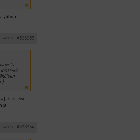
o. yhtiön
#396953
VASTAA
aajista.
Lippalakki
näköisen
:)
s, johon olisi
n ja
#396954
VASTAA