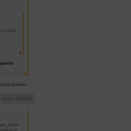
in vuosia
ajaa ko.
n tässä syödään.
#396955
VASTAA
ppis, johon
stimaan ja