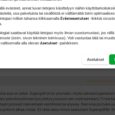
viä lounaita joita on tarjolla….kunnon osakkeen omistajille. Että semm
 evästeet, annat luvan tietojesi käsittelyyn näihin käyttötarkoituksiin
teitä, osa palveluista tai sisällöistä ei välttämättä toimi optimaalisest
intojasi milloin tahansa klikkaamalla
-linkkiä sivust
Evästeasetukset
ILMOITA ASIATON VIESTI
a.
logiat saattavat käyttää tietojasi myös ilman suostumustasi, jos niillä
peruste (esim. sivun tekninen toimivuus). Voit vastustaa tätä tai muutt
 valitsemalla alla olevan
-painikkeen.
Asetukset
tä kunnon golfperinnettä.
ä tuoreita kuten partin kisa tai esmes meitin pikkulajuoksut. Ja sitten 
Asetukset
si meillä suomessa ei kait kuiteskan voida väittää oikein mitään kun v
ILMOITA ASIATON VIESTI
utta asia on selvä: Supergolf on (ei yksinään, mutta vahvasti) painanut
täni pelioikeushinnan (jos joskus joutuisin sen vuokraamaan). Firma k
ajat joutuvat maksamaan vastikkeensa anyway. Ihan kiva jos tulee uus
piikkiin alkaa riittää. Eli raha valuu minun taskustani Supergolfille. O