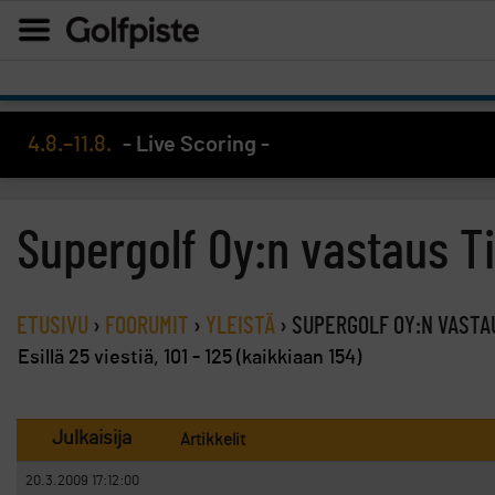
4.8.–11.8.
- Live Scoring -
Supergolf Oy:n vastaus Ti
ETUSIVU
›
FOORUMIT
›
YLEISTÄ
›
SUPERGOLF OY:N VASTA
Esillä 25 viestiä, 101 - 125 (kaikkiaan 154)
Julkaisija
Artikkelit
20.3.2009 17:12:00