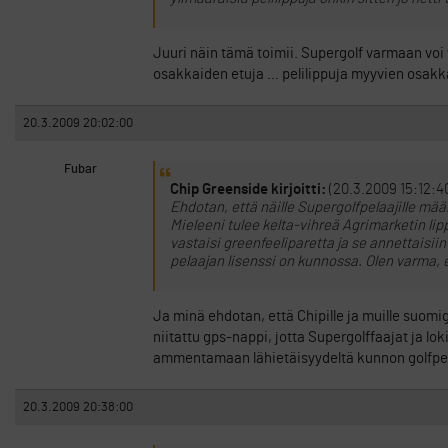
Juuri näin tämä toimii. Supergolf varmaan voi v
osakkaiden etuja … pelilippuja myyvien osakkaid
20.3.2009 20:02:00
Fubar
Chip Greenside kirjoitti:
(20.3.2009 15:12:4
Ehdotan, että näille Supergolfpelaajille määr
Mieleeni tulee kelta-vihreä Agrimarketin li
vastaisi greenfeeliparetta ja se annettaisii
pelaajan lisenssi on kunnossa. Olen varma, e
Ja minä ehdotan, että Chipille ja muille suomigol
niitattu gps-nappi, jotta Supergolffaajat ja l
ammentamaan lähietäisyydeltä kunnon golfpe
20.3.2009 20:38:00