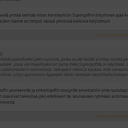
ielä yrittää selittää miten kenttäyhtiön Supergolfiin liittyminen ajaa k
en tilanne on tietysti näissä yhtiöissä kaikista kärjistetyin.
ILMOITA ASIATON VIESTI
0)
ätään pakolliseksi jokin tunniste, jonka avulla heidät erottaa muista pel
ppalakki, jossa värimaailmakin on sama mikä Supergolfilla on käytössä. 
n caddiemasterin toimistosta. Valvojakin näkisi jo kaukaa, että vieraan
ttä ko. yritys sponsoroisi lippalakit tähän tärkeään käyttötarkoitukseen
fin pioneereille ja etikettigolfin tourjyrille annettaisiin oma ruutulippi
okit osaisivat hakeutua joko edelliseen tai seuraavaan ryhmään aistimaa
rinnettä.
ILMOITA ASIATON VIESTI