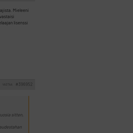
ajista. Mieleeni
vastaisi
laajan lisenssi
#396952
VASTAA
uosia sitten,
ukaudestahan