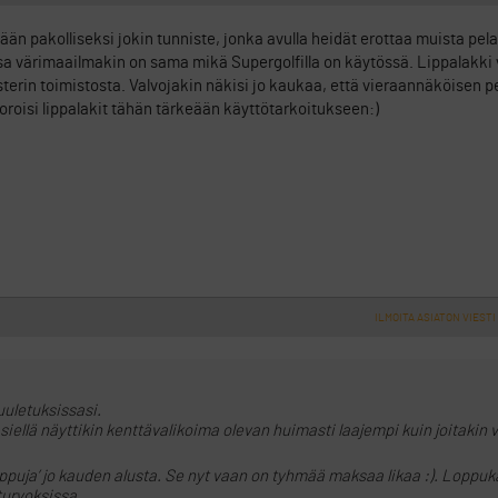
ään pakolliseksi jokin tunniste, jonka avulla heidät erottaa muista pela
ssa värimaailmakin on sama mikä Supergolfilla on käytössä. Lippalakki 
terin toimistosta. Valvojakin näkisi jo kaukaa, että vieraannäköisen pe
oroisi lippalakit tähän tärkeään käyttötarkoitukseen:)
ILMOITA ASIATON VIESTI
uuletuksissasi.
siellä näyttikin kenttävalikoima olevan huimasti laajempi kuin joitakin v
ilippuja’ jo kauden alusta. Se nyt vaan on tyhmää maksaa likaa :). Lopp
 turvoksissa.