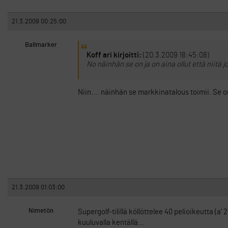
21.3.2009 00:25:00
Ballmarker
Koff ari kirjoitti:
(20.3.2009 18:45:08)
No näinhän se on ja on aina ollut että niitä 
Niin…. näinhän se markkinatalous toimii. Se o
21.3.2009 01:03:00
Nimetön
Supergolf-tilillä köllöttelee 40 pelioikeutta (a
kuuluvalla kentällä…