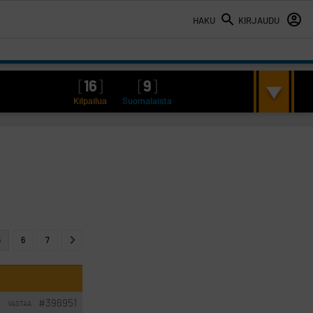
HAKU
KIRJAUDU
[
16
]
[
9
]
Kilpailua
Suomalaista
5
6
7
#396951
VASTAA
I