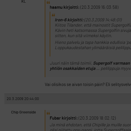
KL
haamu kirjoitti:
(20.3.2009 16:03:58)
Iron-6 kirjoitti:
(20.3.2009 14:48:01)
Kiitos Tilander, että mainostit Supergolfi
Kävin heti katsomassa Supergolfin sivuja 
sitten, kun sitä viimeksi käytin.
Hieno palvelu ja tapa hankkia edullisia ’p
Loppukaudestahan ylimääräisiä pelilippuja
Juuri näin tämä toimii.
Supergolf varmaan vo
yhtiön osakkaiden etuja
… pelilippuja myyvi
Vai olisikos se aivan toisin päin? Eli selitysv
20.3.2009 20:44:00
Chip Greenside
Fubar kirjoitti:
(20.3.2009 18:02:12)
Ja minä ehdotan, että Chipille ja muille suomi
olisi niitattu gps-nappi, jotta Supergolffaa