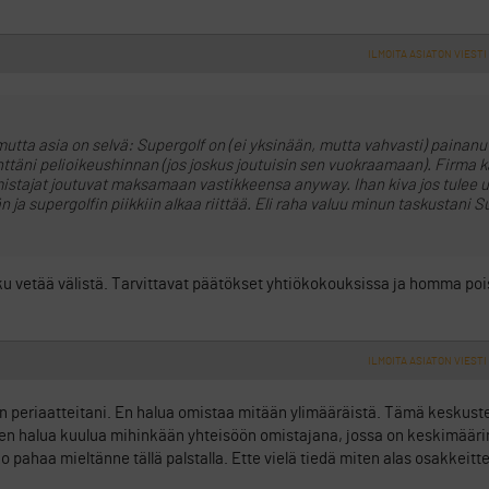
ILMOITA ASIATON VIESTI
 mutta asia on selvä: Supergolf on (ei yksinään, mutta vahvasti) painan
nttäni pelioikeushinnan (jos joskus joutuisin sen vuokraamaan). Firma 
stajat joutuvat maksamaan vastikkeensa anyway. Ihan kiva jos tulee 
ja supergolfin piikkiin alkaa riittää. Eli raha valuu minun taskustani Su
oku vetää välistä. Tarvittavat päätökset yhtiökokouksissa ja homma po
ILMOITA ASIATON VIESTI
n periaatteitani. En halua omistaa mitään ylimääräistä. Tämä keskust
ten halua kuulua mihinkään yhteisöön omistajana, jossa on keskimääri
pahaa mieltänne tällä palstalla. Ette vielä tiedä miten alas osakkeitt