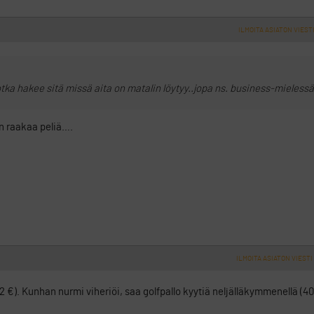
ILMOITA ASIATON VIEST
jotka hakee sitä missä aita on matalin löytyy..jopa ns. business-mielessä
n raakaa peliä….
ILMOITA ASIATON VIESTI
’ 22 €). Kunhan nurmi viheriöi, saa golfpallo kyytiä neljälläkymmenellä (4