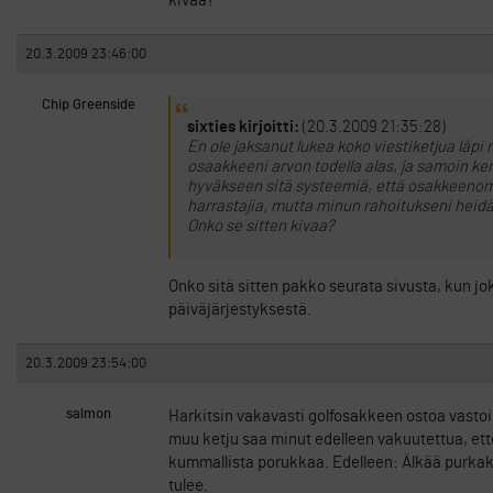
kivaa?
20.3.2009 23:46:00
Chip Greenside
sixties kirjoitti:
(20.3.2009 21:35:28)
En ole jaksanut lukea koko viestiketjua läpi
osaakkeeni arvon todella alas, ja samoin ke
hyväkseen sitä systeemiä, että osakkeenomi
harrastajia, mutta minun rahoitukseni heidän 
Onko se sitten kivaa?
Onko sitä sitten pakko seurata sivusta, kun j
päiväjärjestyksestä.
20.3.2009 23:54:00
salmon
Harkitsin vakavasti golfosakkeen ostoa vastoi
muu ketju saa minut edelleen vakuutettua, et
kummallista porukkaa. Edelleen: Älkää purkako 
tulee.