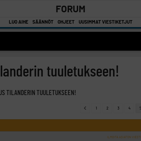
FORUM
LUO AIHE
SÄÄNNÖT
OHJEET
UUSIMMAT VIESTIKETJUT
landerin tuuletukseen!
US TILANDERIN TUULETUKSEEN!
1
2
3
4
ILMOITA ASIATON VIEST