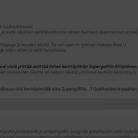
a tuuletuksissasi.
ja siellä näyttikin kenttävalikoima olevan huimasti laajempi kuin joitak
elilippuja’ jo kauden alusta. Se nyt vaan on tyhmää maksaa likaa :).
 onkin sitten jo netti turvoksissa.
i vielä yrittää selittää miten kenttäyhtiön Supergolfiin liittyminen 
en osakkaiden tilanne on tietysti näissä yhtiöissä kaikista kärjistetyin.
elvollisuus olisi kenttäyhtiöllä eikä Supergolfilla…? Osakkaiden leipäähä
ILMOITA ASIATON VIESTI
golfin pioneereille ja etikettigolfin tourjyrille annettaisiin oma ruutuli
jat ja lokit osaisivat hakeutua joko edelliseen tai seuraavaan ryhmään ai